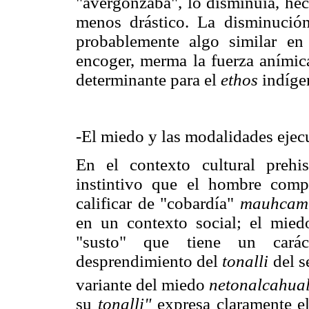
"avergonzaba", lo disminuía, hec
menos drástico. La disminución 
probablemente algo similar e
encoger, merma la fuerza anímica
determinante para el
ethos
indíge
-El miedo y las modalidades ejecu
En el contexto cultural prehi
instintivo que el hombre comp
calificar de "cobardía"
mauhcamiq
en un contexto social; el mied
"susto" que tiene un cará
desprendimiento del
tonalli
del s
variante del miedo
netonalcahualti
su
tonalli"
expresa claramente el 