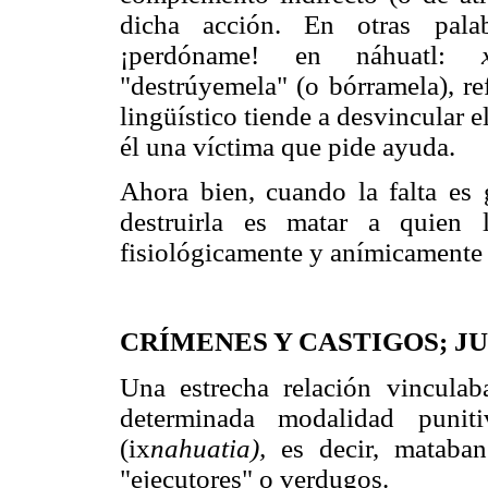
dicha acción. En otras pala
¡perdóname! en náhuatl:
"destrúyemela" (o bórramela), re
lingüístico tiende a desvincular el
él una víctima que pide ayuda.
Ahora bien, cuando la falta es 
destruirla es matar a quien 
fisiológicamente y anímicamente v
CRÍMENES Y CASTIGOS; J
Una estrecha relación vinculab
determinada modalidad puni
(ix
nahuatia),
es decir, mataban
"ejecutores" o verdugos.