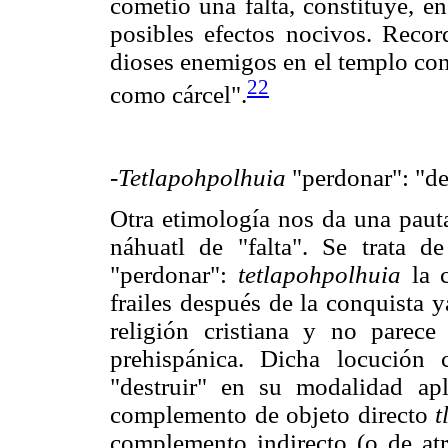
cometió una falta, constituye, en
posibles efectos nocivos. Reco
dioses enemigos en el templo c
22
como cárcel".
-Tetlapohpolhuia
"perdonar": "des
Otra etimología nos da una pauta
náhuatl de "falta". Se trata d
"perdonar":
tetlapohpolhuia
la c
frailes después de la conquista 
religión cristiana y no parece
prehispánica. Dicha locución
"destruir" en su modalidad ap
complemento de objeto directo
t
complemento indirecto (o de at