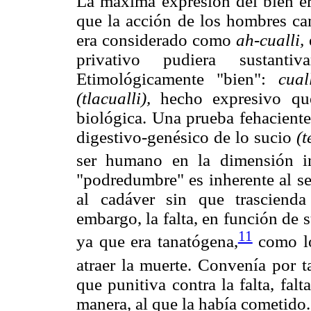
La máxima expresión del bien er
que la acción de los hombres cam
era considerado como
ah-cualli,
privativo pudiera sustant
Etimológicamente "bien":
cual
(tlacualli),
hecho expresivo que 
biológica. Una prueba fehaciente 
digestivo-genésico de lo sucio
(t
ser humano en la dimensión int
"podredumbre" es inherente al se
al cadáver sin que trasciend
embargo, la falta, en función de 
11
ya que era tanatógena,
como lo
atraer la muerte. Convenía por t
que punitiva contra la falta, fa
manera, al que la había cometido.