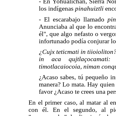
- En Yohualichan, Sierra Nor
los indígenas
pinahuiztli
enco
- El escarabajo llamado
pin
Anunciaba al que lo encontr
él", que algo nefasto o vergo
infortunado podía conjurar lo
¿Cujx teticmati in tiioiolit
in aca qujtlaçocamati: q
timotlacaiocoia, niman conqu
¿Acaso sabes, tú pequeño in
manera? Lo mata. Hay quien l
favor ¿Acaso te crees una pe
En el primer caso, al matar al e
con él. En el segundo, al pi