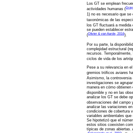
Los GT se emplean frecuent
Gra
actividades humanas (
1) no es necesario que se 
taxonómicas de las especi
los GT fluctuará a medida q
se pueden establecer estra
Olivier & van Aarde, 2016
(
).
Por su parte, la disponibil
complejidad estructural (r
recursos. Temporalmente, l
ciclos de vida de los artró
Pese a su relevancia en el
gremios tróficos aviares h
Asimismo, la controversia 
investigaciones se agrupan 
manera en cómo obtienen e
disponible y no en las obs
analizar los GT se debe op
observaciones del campo y 
analizar las variaciones e
condiciones de cobertura v
variables ambientales que 
Se hipotetizó que el núme
estos sitios coexisten com
típicas de zonas abiertas.