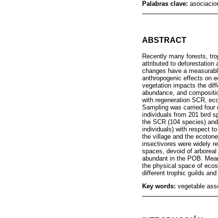
Palabras clave:
asociacio
ABSTRACT
Recently many forests, trop
attributed to deforestation
changes have a measurable
anthropogenic effects on ec
vegetation impacts the diff
abundance, and composition 
with regeneration SCR, eco
Sampling was carried four 
individuals from 201 bird 
the SCR (104 species) and 
individuals) with respect t
the village and the ecotone
insectivores were widely r
spaces, devoid of arborea
abundant in the POB. Mean
the physical space of ecosy
different trophic guilds and
Key words:
vegetable asso