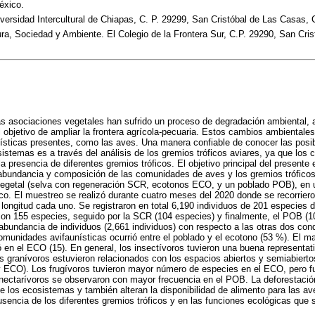
éxico.
versidad Intercultural de Chiapas, C. P. 29299, San Cristóbal de Las Casas,
ra, Sociedad y Ambiente. El Colegio de la Frontera Sur, C.P. 29290, San Cri
s asociaciones vegetales han sufrido un proceso de degradación ambiental, at
l objetivo de ampliar la frontera agrícola-pecuaria. Estos cambios ambiental
ísticas presentes, como las aves. Una manera confiable de conocer las posi
istemas es a través del análisis de los gremios tróficos aviares, ya que los 
a presencia de diferentes gremios tróficos. El objetivo principal del presente 
 abundancia y composición de las comunidades de aves y los gremios tróficos 
vegetal (selva con regeneración SCR, ecotonos ECO, y un poblado POB), en u
o. El muestreo se realizó durante cuatro meses del 2020 donde se recorriero
ongitud cada uno. Se registraron en total 6,190 individuos de 201 especies
con 155 especies, seguido por la SCR (104 especies) y finalmente, el POB (1
bundancia de individuos (2,661 individuos) con respecto a las otras dos con
munidades avifaunísticas ocurrió entre el poblado y el ecotono (53 %). El 
ó en el ECO (15). En general, los insectívoros tuvieron una buena representat
los granívoros estuvieron relacionados con los espacios abiertos y semiabiert
 ECO). Los frugívoros tuvieron mayor número de especies en el ECO, pero 
nectarívoros se observaron con mayor frecuencia en el POB. La deforestació
e los ecosistemas y también alteran la disponibilidad de alimento para las ave
ausencia de los diferentes gremios tróficos y en las funciones ecológicas que 