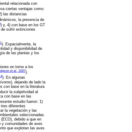
iental relacionada con
leva ciertas ventajas como:
 2) las distancias
dinámicos, la presencia de
4
) y, 4) con base en los GT
de sufrir extinciones
81
). Espacialmente, la
tidad y disponibilidad de
ía de las plantas y los
iones en torno a los
odgson
et al
., 2007
).
14
). En algunas
gívoros), dejando de lado la
s con base en la literatura
ducir la subjetividad al
iza con base en las
resente estudio fueron: 1)
tres diferentes
ar la vegetación y las
ambientales seleccionadas.
s (ECO), debido a que en
rno y comunidades de aves
ento que explotan las aves