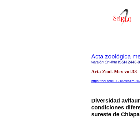
Acta zoológica m
versión On-line
ISSN
2448-
Acta Zool. Mex vol.38
https://doi.org/10.21829/azm.2
Diversidad avifaun
condiciones difere
sureste de Chiapa