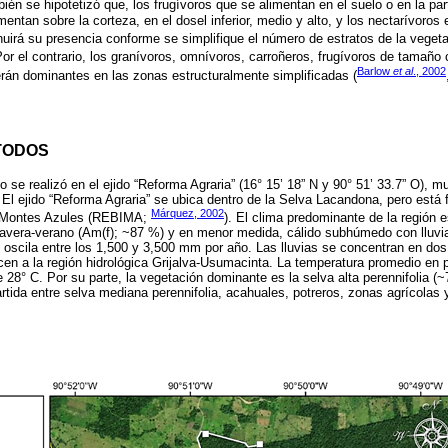
bién se hipotetizó que, los frugívoros que se alimentan en el suelo o en la part
mentan sobre la corteza, en el dosel inferior, medio y alto, y los nectarívoros 
inuirá su presencia conforme se simplifique el número de estratos de la vegeta
Por el contrario, los granívoros, omnívoros, carroñeros, frugívoros de tamaño
Barlow
et al
., 2002
erán dominantes en las zonas estructuralmente simplificadas (
TODOS
o se realizó en el ejido “Reforma Agraria” (16° 15’ 18” N y 90° 51’ 33.7” O), 
. El ejido “Reforma Agraria” se ubica dentro de la Selva Lacandona, pero está 
Márquez, 2002
e Montes Azules (REBIMA;
). El clima predominante de la región 
mavera-verano (Am(f); ~87 %) y en menor medida, cálido subhúmedo con lluvi
al oscila entre los 1,500 y 3,500 mm por año. Las lluvias se concentran en d
cen a la región hidrológica Grijalva-Usumacinta. La temperatura promedio en
 28° C. Por su parte, la vegetación dominante es la selva alta perennifolia (~
artida entre selva mediana perennifolia, acahuales, potreros, zonas agrícol