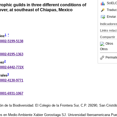
SciELO
rophic guilds in three different conditions of
cover, at southeast of Chiapas, Mexico
Traduc
Enviar 
Indicadore
Links rela
1
*
ñoz
Compartir
-0002-5199-5138
Otros
Otros
-0002-8195-1363
Permali
2
uez
-0002-6442-772X
3
rales
-0002-4130-9771
-0001-6931-1067
 de la Biodiversidad. El Colegio de la Frontera Sur, C.P. 29290, San Cristó
nes en Medio Ambiente Xabier Gorostiaga SJ. Universidad Iberoamericana Pue