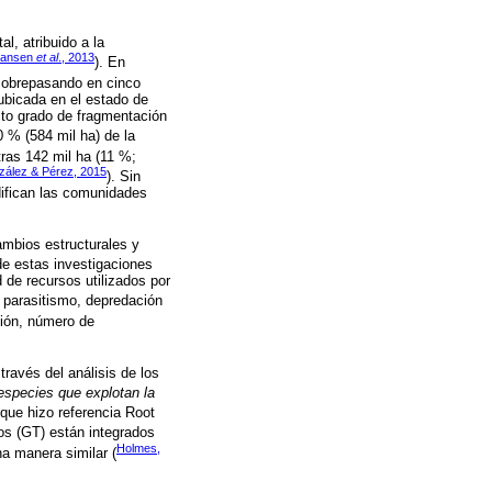
, atribuido a la
ansen
et al
., 2013
). En
 sobrepasando en cinco
ubicada en el estado de
lto grado de fragmentación
 % (584 mil ha) de la
tras 142 mil ha (11 %;
ález & Pérez, 2015
). Sin
difican las comunidades
ambios estructurales y
de estas investigaciones
 de recursos utilizados por
 parasitismo, depredación
ción, número de
ravés del análisis de los
especies que explotan la
 que hizo referencia Root
icos (GT) están integrados
Holmes,
a manera similar (