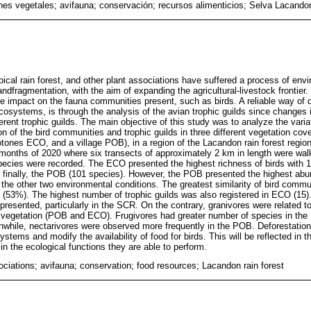
nes vegetales; avifauna; conservación; recursos alimenticios; Selva Lacando
ical rain forest, and other plant associations have suffered a process of env
 andfragmentation, with the aim of expanding the agricultural-livestock frontie
 impact on the fauna communities present, such as birds. A reliable way of 
osystems, is through the analysis of the avian trophic guilds since changes i
erent trophic guilds. The main objective of this study was to analyze the varia
of the bird communities and trophic guilds in three different vegetation cover
tones ECO, and a village POB), in a region of the Lacandon rain forest regio
months of 2020 where six transects of approximately 2 km in length were walk
species were recorded. The ECO presented the highest richness of birds with 
finally, the POB (101 species). However, the POB presented the highest abu
o the other two environmental conditions. The greatest similarity of bird comm
 (53%). The highest number of trophic guilds was also registered in ECO (15).
epresented, particularly in the SCR. On the contrary, granivores were related
l vegetation (POB and ECO). Frugivores had greater number of species in th
while, nectarivores were observed more frequently in the POB. Deforestation
stems and modify the availability of food for birds. This will be reflected in
 in the ecological functions they are able to perform.
ciations; avifauna; conservation; food resources; Lacandon rain forest