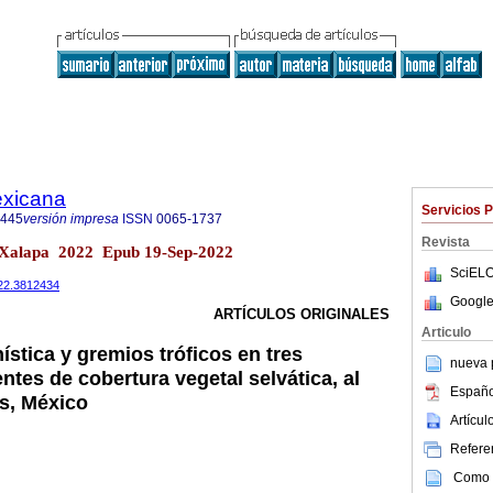
exicana
Servicios 
8445
versión impresa
ISSN
0065-1737
Revista
 Xalapa 2022 Epub 19-Sep-2022
SciELO
022.3812434
Google
ARTÍCULOS ORIGINALES
Articulo
ística y gremios tróficos en tres
nueva p
ntes de cobertura vegetal selvática, al
Españo
s, México
Artícu
Referen
Como c