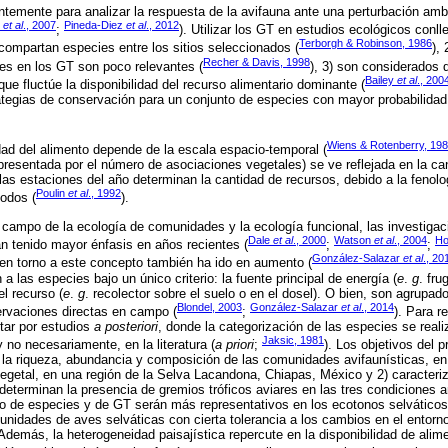
emente para analizar la respuesta de la avifauna ante una perturbación amb
y
et al
., 2007
Pineda-Diez
et al
., 2012
;
). Utilizar los GT en estudios ecológicos conl
Terborgh & Robinson, 1986
compartan especies entre los sitios seleccionados (
),
Recher & Davis, 1998
es en los GT son poco relevantes (
), 3) son considerados 
Bailey
et al
., 200
ue fluctúe la disponibilidad del recurso alimentario dominante (
tegias de conservación para un conjunto de especies con mayor probabilidad 
Wiens & Rotenberry, 19
idad del alimento depende de la escala espacio-temporal (
epresentada por el número de asociaciones vegetales) se ve reflejada en la can
as estaciones del año determinan la cantidad de recursos, debido a la fenolog
Poulin
et al
., 1992
podos (
).
 campo de la ecología de comunidades y la ecología funcional, las investigac
Dale
et al
., 2000
Watson
et al
., 2004
H
an tenido mayor énfasis en años recientes (
;
;
González-Salazar
et al
., 20
en torno a este concepto también ha ido en aumento (
a las especies bajo un único criterio: la fuente principal de energía (
e
.
g
. fru
l recurso (
e
.
g
. recolector sobre el suelo o en el dosel). O bien, son agrupado
Blondel, 2003
González-Salazar
et al
., 2014
ervaciones directas en campo (
;
). Para re
tar por estudios
a posteriori
, donde la categorización de las especies se real
Jaksic, 1981
no necesariamente, en la literatura (
a priori
;
). Los objetivos del p
n la riqueza, abundancia y composición de las comunidades avifaunísticas, en 
egetal, en una región de la Selva Lacandona, Chiapas, México y 2) caracteriz
determinan la presencia de gremios tróficos aviares en las tres condiciones 
ro de especies y de GT serán más representativos en los ecotonos selvático
unidades de aves selváticas con cierta tolerancia a los cambios en el ento
 Además, la heterogeneidad paisajística repercute en la disponibilidad de alim