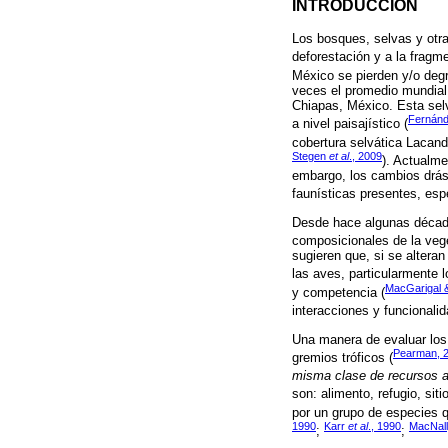
INTRODUCCIÓN
Los bosques, selvas y otra
deforestación y a la fragme
México se pierden y/o deg
veces el promedio mundial 
Chiapas, México. Esta selv
Fernán
a nivel paisajístico (
cobertura selvática Lacand
Stegen
et al
., 2009
). Actualme
embargo, los cambios drást
faunísticas presentes, esp
Desde hace algunas décadas
composicionales de la vege
sugieren que, si se altera
las aves, particularmente l
MacGarigal 
y competencia (
interacciones y funcionali
Una manera de evaluar los 
Pearman, 
gremios tróficos (
misma clase de recursos a
son: alimento, refugio, siti
por un grupo de especies q
1990
Karr
et al
., 1990
MacNall
;
;