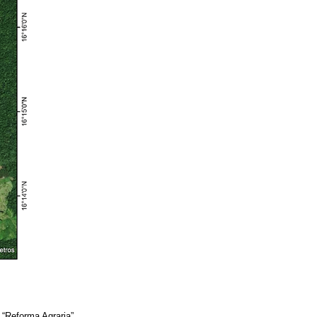
 “Reforma Agraria”,