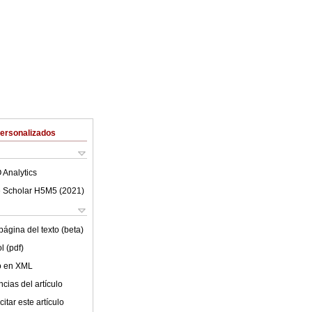
Personalizados
 Analytics
 Scholar H5M5 (
2021
)
ágina del texto (beta)
l (pdf)
lo en XML
cias del artículo
itar este artículo