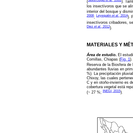
Sekercioglu
et al
., 2002
(
). Tam
los insectívoros que se ali
interior del bosque y dism
2008
Leyequién
et al
., 2014
;
). 
insectívoros cribadores, s
Diez
et al
., 2012
).
MATERIALES Y MÉ
Área de estudio
.
El estudi
Comillas, Chiapas (
Fig. 1
)
Reserva de la Biosfera d
abundantes lluvias en pri
%). La precipitación pluvi
Chixoy, las cuales pertene
C y en otoño-invierno es de
cobertura vegetal está rep
INEGI, 2015
(~ 27 %;
).