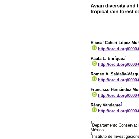
Avian diversity and t
tropical rain forest 
Eliasaf Caheri López-Mu
http://orcid.org/0000
1
Paula L. Enríquez
http://orcid.org/0000
Romeo A. Saldaña-Vázq
http://orcid.org/0000
Francisco Hernández-Mo
http://orcid.org/0000
4
Rémy Vandame
http://orcid.org/0000
1
Departamento Conservación
México.
2
Instituto de Investigacio