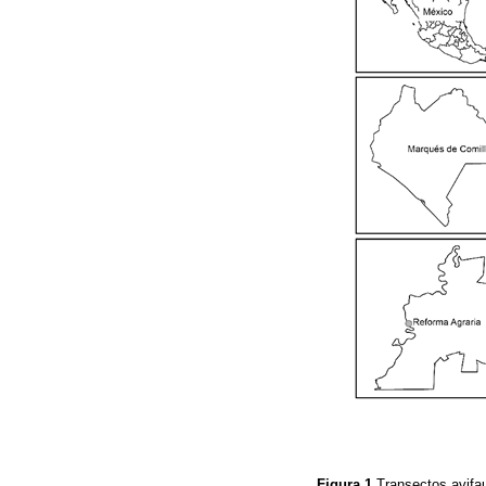
Figura 1
Transectos avifau