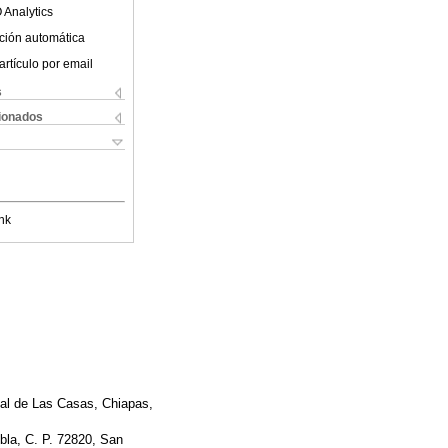
 Analytics
ción automática
artículo por email
s
cionados
nk
bal de Las Casas, Chiapas,
bla, C. P. 72820, San