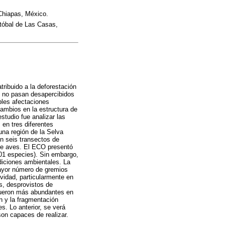
 Chiapas, México.
stóbal de Las Casas,
ribuido a la deforestación
es no pasan desapercibidos
bles afectaciones
cambios en la estructura de
estudio fue analizar las
en tres diferentes
na región de la Selva
n seis transectos de
 de aves. El ECO presentó
01 especies). Sin embargo,
diciones ambientales. La
mayor número de gremios
ividad, particularmente en
os, desprovistos de
fueron más abundantes en
n y la fragmentación
s. Lo anterior, se verá
son capaces de realizar.