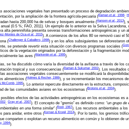
s asociaciones vegetales han presentado un proceso de degradación ambiental
Raman
et al
., 1998
H
ntación, por la ampliación de la frontera agrícola-pecuaria (
;
Hansen
et al
., 2013
radan hasta 200,000 ha de selvas y bosques anualmente (
),
anual (0.5 %; FAO, 2011). Un ejemplo de lo anterior es la Selva Lacandona, 
a alta perennifolia presenta severas transformaciones antropogénicas y un a
dez-Montes de Oca
et al
., 2015
). A comienzos de los años 80 se removió casi el 50
Challenger & Caballero, 1998
ona (
) y en los años subsiguientes se deforestaron o
Gonz
nte, se pretende revertir esta situación con diversos programas sociales (
icos de la vegetación originados por la deforestación y la fragmentación mo
Warkentin
et al
., 1995
ecialmente las aves (
).
, se ha discutido cómo varía la diversidad de la avifauna a través de los c
Raman & Sukumar, 2002
tación tropical y sus consecuencias (
). Los resultados 
n las asociaciones vegetales consecuentemente se modificará la disponibilidad
Holmes & Recher, 1986
os alimenticios (
), y se incrementarán los mecanismos de
& McComb, 1995
). Lo anterior repercute directamente en la estructura, composi
Brotons
et al
., 2004
dad de las comunidades aviares en los ecosistemas (
).
posibles efectos de las actividades antropogénicas en los ecosistemas es a t
2002
Gray
et al
., 2007
;
). El concepto de “gremio” es definido como: “
un grupo de 
Root, 1967
mbientales en una forma similar
” (
). Los recursos ambientales a los
Kornan & Kropil, 2014
os para anidar, entre otros (
). Por lo tanto, los gremios tróf
ue comparten o explotan un recurso alimenticio en común y lo obtienen de un
y, 1994
).