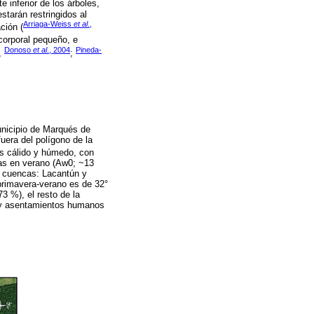
e inferior de los árboles,
estarán restringidos al
Arriaga-Weiss
et al
.,
ción (
 corporal pequeño, e
Donoso
et al
., 2004
Pineda-
,
;
municipio de Marqués de
fuera del polígono de la
es cálido y húmedo, con
as en verano (Aw0; ~13
os cuencas: Lacantún y
 primavera-verano es de 32°
73 %), el resto de la
as y asentamientos humanos