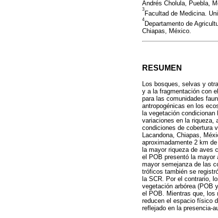
Andrés Cholula, Puebla, M
3
Facultad de Medicina. Uni
4
Departamento de Agricultu
Chiapas, México.
RESUMEN
Los bosques, selvas y otra
y a la fragmentación con e
para las comunidades faun
antropogénicas en los ecos
la vegetación condicionan l
variaciones en la riqueza,
condiciones de cobertura 
Lacandona, Chiapas, Méxic
aproximadamente 2 km de l
la mayor riqueza de aves 
el POB presentó la mayor a
mayor semejanza de las co
tróficos también se registr
la SCR. Por el contrario, 
vegetación arbórea (POB y
el POB. Mientras que, los 
reducen el espacio físico d
reflejado en la presencia-