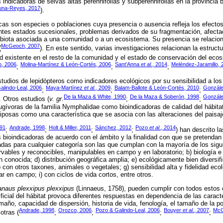
 indicadoras de selvas altas perennifolias y subperennifolias en la provincia 
Luna-Reyes, 2017
).
cas son especies o poblaciones cuya presencia o ausencia refleja los efectos
entes estados sucesionales, problemas derivados de su fragmentación, afecta
a biota asociada a una comunidad o a un ecosistema. Su presencia se relacio
McGeoch, 2007
(
). En este sentido, varias investigaciones relacionan la estruct
d existente en el resto de la comunidad y el estado de conservación del ecos
o, 2006
Molina-Martínez & León-Cortés, 2006
Sant’Anna
et al
., 2014
Meléndez-Jaramillo, 
;
;
;
estudios de lepidópteros como indicadores ecológicos por su sensibilidad a los
alindo-Leal, 2006
Maya-Martínez
et al
., 2009
Balam-Ballote & León-Cortés, 2010
Gonzále
;
;
;
De la Maza & White, 1990
De la Maza & Soberón, 1998
Gonzále
. Otros estudios (
v. gr.
;
;
ugívoras de la familia Nymphalidae como bioindicadoras de calidad del hábitat
riposas como una característica que se asocia con las alteraciones del paisaj
91
Andrade, 1998
Holt & Miller, 2011
Sánchez, 2012
Pozo
et al
., 2014
;
;
;
;
) han descrito l
bioindicadoras de acuerdo con el ámbito y la finalidad con que se pretendan u
as para cualquier categoría son las que cumplan con la mayoría de los siguie
vables y reconocibles, manipulables en campo y en laboratorio; b) biología e 
 conocida; d) distribución geográfica amplia; e) ecológicamente bien diversifi
 con otros taxones, animales o vegetales; g) sensibilidad alta y fidelidad eco
rar en campo; i) con ciclos de vida cortos, entre otros.
naus plexxipus plexxipus
(Linnaeus, 1758), pueden cumplir con todos estos c
ificial del hábitat provoca diferentes respuestas en dependencia de las caracte
año, capacidad de dispersión, historia de vida, fenología, el tamaño de la po
Andrade, 1998
Orozco, 2006
Pozo & Galindo-Leal, 2006
Bouyer
et al
., 2007
McG
otras (
;
;
;
;