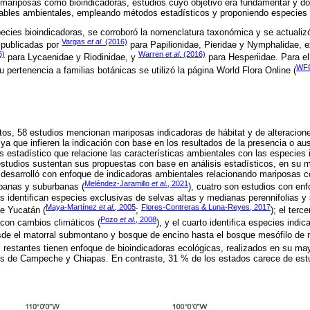
 mariposas como bioindicadoras, estudios cuyo objetivo era fundamentar y d
iables ambientales, empleando métodos estadísticos y proponiendo especies 
ecies bioindicadoras, se corroboró la nomenclatura taxonómica y se actualizó
Vargas
et al
. (2016)
 publicadas por
para Papilionidae, Pieridae y Nymphalidae, e
6)
Warren
et al
. (2016)
para Lycaenidae y Riodinidae, y
para Hesperiidae. Para el
WFO
 pertenencia a familias botánicas se utilizó la página World Flora Online (
os, 58 estudios mencionan mariposas indicadoras de hábitat y de alteracion
 ya que infieren la indicación con base en los resultados de la presencia o a
is estadístico que relacione las características ambientales con las especies
estudios sustentan sus propuestas con base en análisis estadísticos, en su m
 desarrolló con enfoque de indicadoras ambientales relacionando mariposas c
Meléndez-Jaramillo
et al
., 2021
banas y suburbanas (
), cuatro son estudios con en
os identifican especies exclusivas de selvas altas y medianas perennifolias y 
Maya-Martínez
et al
., 2005
Flores-Contreras & Luna-Reyes, 2017
e Yucatán (
;
); el terc
Pozo
et al
., 2008
 con cambios climáticos (
), y el cuarto identifica especies ind
esde el matorral submontano y bosque de encino hasta el bosque mesófilo de
s restantes tienen enfoque de bioindicadoras ecológicas, realizados en su ma
s de Campeche y Chiapas. En contraste, 31 % de los estados carece de estu