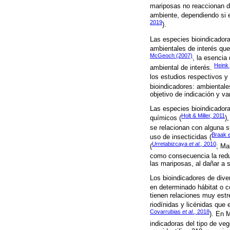
mariposas no reaccionan 
ambiente, dependiendo si e
2019
).
Las especies bioindicador
ambientales de interés que
McGeoch (2007)
, la esencia 
Heink
ambiental de interés.
los estudios respectivos y 
bioindicadores: ambientale
objetivo de indicación y va
Las especies bioindicador
Holt & Miller, 2011
químicos (
)
se relacionan con alguna s
Braak
e
uso de insecticidas (
Urretabizcaya
et al
., 2010
(
; Ma
como consecuencia la redu
las mariposas, al dañar a
Los bioindicadores de diver
en determinado hábitat o c
tienen relaciones muy estr
riodínidas y licénidas que 
Covarrubias
et al
., 2018
). En 
indicadoras del tipo de ve