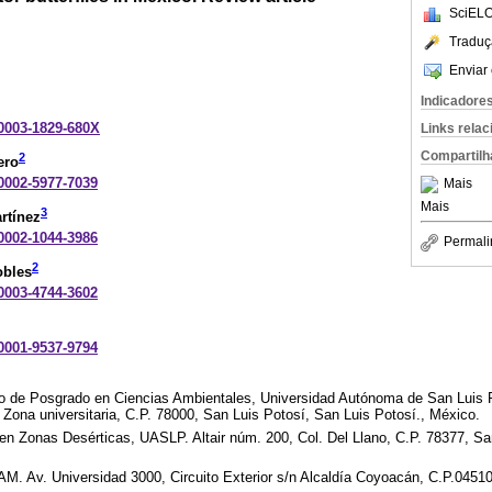
SciELO
Traduç
Enviar 
Indicadore
-0003-1829-680X
Links rela
Compartilh
2
ero
-0002-5977-7039
Mais
Mais
3
rtínez
-0002-1044-3986
Permali
2
obles
-0003-4744-3602
-0001-9537-9794
rio de Posgrado en Ciencias Ambientales, Universidad Autónoma de San Luis 
Zona universitaria, C.P. 78000, San Luis Potosí, San Luis Potosí., México.
n en Zonas Desérticas, UASLP. Altair núm. 200, Col. Del Llano, C.P. 78377, Sa
M. Av. Universidad 3000, Circuito Exterior s/n Alcaldía Coyoacán, C.P.04510