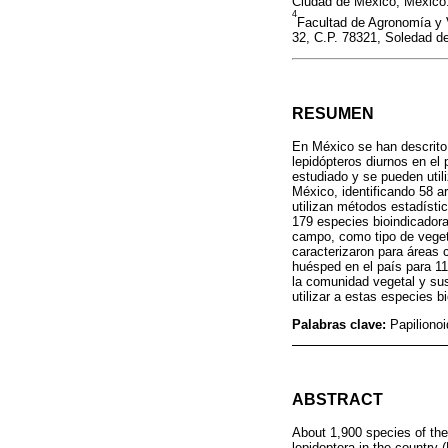
Ciudad de México, México
4
Facultad de Agronomía y V
32, C.P. 78321, Soledad d
RESUMEN
En México se han descrito 
lepidópteros diurnos en el
estudiado y se pueden util
México, identificando 58 a
utilizan métodos estadísti
179 especies bioindicadora
campo, como tipo de vegeta
caracterizaron para áreas 
huésped en el país para 116
la comunidad vegetal y su
utilizar a estas especies 
Palabras clave:
Papiliono
ABSTRACT
About 1,900 species of the
lepidoptera in the country