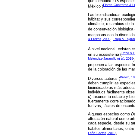
que identifica 218 especies
Flores-Contreras & 
México (
Las bioindicadoras ecológi
hábitat y sus correspondi
climático, o cambios de l
de conservación biológica 
mariposas con la diversida
& Freitas, 2000
Fraija & Fajard
;
A nivel nacional, existen 
Pozo & G
en su ecosistema (
Meléndez-Jaramillo
et al
., 2018
)
proponen a las especies fr
de la coloración de las ma
Brown, 19
Diversos autores (
deben cumplir las especies 
bioindicadoras más adecuad
individuos fácilmente obser
c) taxonomía estable y bien
fuertemente correlacionado
furtivas, fáciles de encont
Algunas especies como
Da
alteración natural como art
cada especie, desde su tam
hábitos alimentarios, entre 
León-Cortés, 2010
).