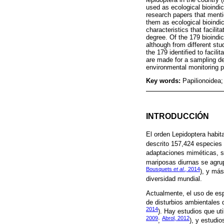
used as ecological bioindic
research papers that mentio
them as ecological bioindic
characteristics that facilit
degree. Of the 179 bioindi
although from different stud
the 179 identified to facil
are made for a sampling de
environmental monitoring p
Key words:
Papilionoidea;
INTRODUCCIÓN
El orden Lepidoptera habit
descrito 157,424 especies 
adaptaciones miméticas, si
mariposas diurnas se agrup
Bousquets
et al
., 2014
), y más
diversidad mundial.
Actualmente, el uso de es
de disturbios ambientales 
2014
). Hay estudios que ut
2009
Abrol, 2012
;
), y estudio