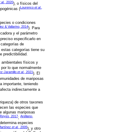
 al
., 2020
), o físicos del
Lourenço
et al
.,
opogénicas (
pecies o condiciones
ez & Vallarino, 2014
). Para
dicadora y el parámetro
preciso especificarlo en
s categorías de
 estas categorías tiene su
 predictibilidad.
 ambientales físicos y
, por lo que normalmente
z-Jaramillo
et al
., 2021
). El
 comunidades de mariposas
ra importante, teniendo
 afecta indirectamente a
(riqueza) de otros taxones
enecen las especies que
tre algunas mariposas
-Reyes, 2017
Arellano-
;
 determina especies
artínez
et al
., 2005
), y otro