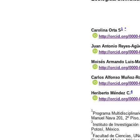
1
*
Carolina Orta S
http://orcid.org/0000
Juan Antonio Reyes-Agü
http://orcid.org/0000
Moisés Armando Luis-Ma
http://orcid.org/0000
Carlos Alfonso Muñoz-R
http://orcid.org/0000
4
Heriberto Méndez C.
http://orcid.org/0000
1
Programa Multidisciplina
Manuel Nava 201, 2º Piso, 
2
Instituto de Investigació
Potosí, México.
3
Facultad de Ciencias, UNA