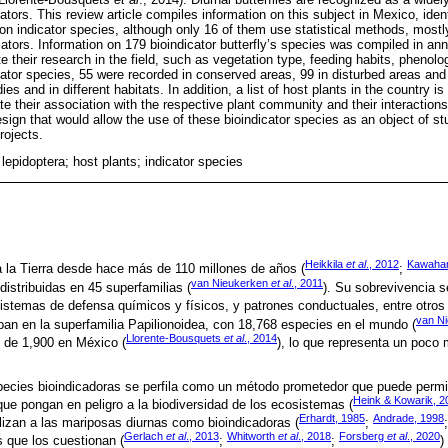
ators. This review article compiles information on this subject in Mexico, ident
n indicator species, although only 16 of them use statistical methods, mostly 
ators. Information on 179 bioindicator butterfly’s species was compiled in ann
ate their research in the field, such as vegetation type, feeding habits, phenolo
cator species, 55 were recorded in conserved areas, 99 in disturbed areas and 
ies and in different habitats. In addition, a list of host plants in the country 
itate their association with the respective plant community and their interactio
sign that would allow the use of these bioindicator species as an object of s
rojects.
 lepidoptera; host plants; indicator species
Heikkila
et al
., 2012
Kawaha
a la Tierra desde hace más de 110 millones de años (
;
van Nieukerken
et al
., 2011
distribuidas en 45 superfamilias (
). Su sobrevivencia s
stemas de defensa químicos y físicos, y patrones conductuales, entre otros 
van N
an en la superfamilia Papilionoidea, con 18,768 especies en el mundo (
Llorente-Bousquets
et al
., 2014
 de 1,900 en México (
), lo que representa un poco
pecies bioindicadoras se perfila como un método prometedor que puede permit
Heink & Kowarik, 2
que pongan en peligro a la biodiversidad de los ecosistemas (
Erhardt, 1985
Andrade, 1998
ilizan a las mariposas diurnas como bioindicadoras (
;
Gerlach
et al
., 2013
Whitworth
et al
., 2018
Forsberg
et al
., 2020
s que los cuestionan (
;
;
)