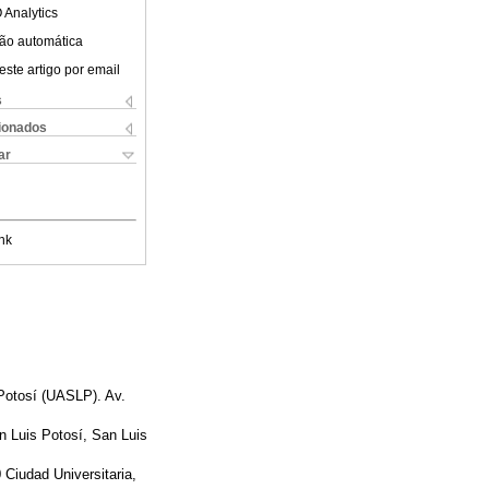
 Analytics
ão automática
este artigo por email
s
cionados
ar
nk
Potosí (UASLP). Av.
n Luis Potosí, San Luis
 Ciudad Universitaria,