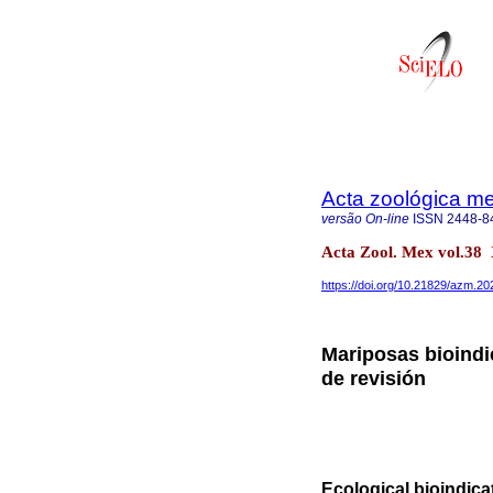
Acta zoológica m
versão On-line
ISSN
2448-8
Acta Zool. Mex vol.3
https://doi.org/10.21829/azm.2
Mariposas bioindi
de revisión
Ecological bioindicat