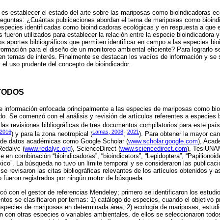
lo es establecer el estado del arte sobre las mariposas como bioindicadoras e
preguntas: ¿Cuántas publicaciones abordan el tema de mariposas como bioind
species identificadas como bioindicadoras ecológicas y en respuesta a que 
fueron utilizados para establecer la relación entre la especie bioindicadora 
s aportes bibliográficos que permiten identificar en campo a las especies bi
ormación para el diseño de un monitoreo ambiental eficiente? Para lograrlo se 
 en temas de interés. Finalmente se destacan los vacíos de información y s
y el uso prudente del concepto de bioindicador.
TODOS
e información enfocada principalmente a las especies de mariposas como bio
o. Se comenzó con el análisis y revisión de artículos referentes a especies 
 las revisiones bibliográficas de tres documentos compilatorios para este país
 2016
Lamas, 2008
2021
) y para la zona neotropical (
;
). Para obtener la mayor can
 de datos académicas como Google Scholar (
www.scholar.google.com
), Acad
Redalyc (
www.redalyc.org
), ScienceDirect (
www.sciencedirect.com
), TesiUNA
ve en combinación “bioindicadoras”, “bioindicators”, “Lepidoptera”, “Papilionoid
éxico”. La búsqueda no tuvo un límite temporal y se consideraron las publicac
se revisaron las citas bibliográficas relevantes de los artículos obtenidos y as
no fueron registrados por ningún motor de búsqueda.
icó con el gestor de referencias Mendeley; primero se identificaron los estudi
tos se clasificaron por temas: 1) catálogo de especies, cuando el objetivo pr
s especies de mariposas en determinada área; 2) ecología de mariposas, estud
ión con otras especies o variables ambientales, de ellos se seleccionaron tod