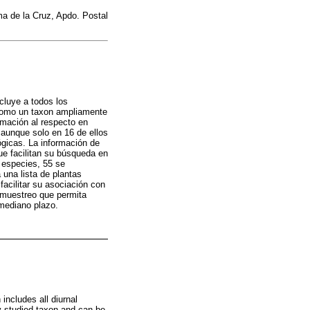
a de la Cruz, Apdo. Postal
ncluye a todos los
 como un taxon ampliamente
rmación al respecto en
 aunque solo en 16 de ellos
ógicas. La información de
ue facilitan su búsqueda en
 especies, 55 se
una lista de plantas
facilitar su asociación con
 muestreo que permita
 mediano plazo.
 includes all diurnal
ly studied taxon and can be