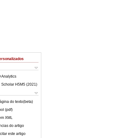
ersonalizados
 Analytics
 Scholar H5M5 (
2021
)
ágina do texto(beta)
ol (pdf)
 em XML
cias do artigo
itar este artigo