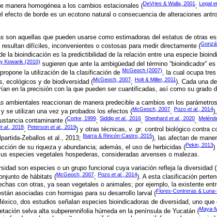
DeVries & Walla, 2001
Legal
et
de manera homogénea a los cambios estacionales (
;
l efecto de borde es un ecotono natural o consecuencia de alteraciones antr
as son aquellas que pueden usarse como estimadoras del estatus de otras es
Gonzál
 resultan difíciles, inconvenientes o costosas para medir directamente (
de la bioindicación es la predictibilidad de la relación entre una especie bioin
 y Kowarik (2010)
sugieren que ante la ambigüedad del término “bioindicador” es 
McGeoch (2007)
propone la utilización de la clasificación de
, la cual ocupa tre
McGeoch, 2007
Holt & Miller, 2011
s, ecológicos y de biodiversidad (
;
). Cada una de
rían en la precisión con la que pueden ser cuantificadas, así como su grado de
as ambientales reaccionan de manera predecible a cambios en los parámetros
McGeoch, 2007
Pozo
et al
., 2014
, y se utilizan una vez ya probados los efectos (
;
)
Corke, 1999
Siddig
et al
., 2016
Shephard
et al
., 2020
Melénde
ustancia contaminante (
;
,
,
t al
., 2018
Peterson
et al
., 2019
;
) y otras técnicas,
v. gr.
control biológico contra
Ibarra & Rincón-Castro, 2015
lpartida-Zeballos et al., 2013;
), las afectan de mane
Pekin, 2013
cción de su riqueza y abundancia; además, el uso de herbicidas (
)
 sus especies vegetales hospederas, consideradas arvenses o malezas.
sidad son especies o un grupo funcional cuya variación refleja la diversidad 
McGeoch, 2007
Pozo
et al
., 2014
onjunto de hábitats (
;
). A esta clasificación pert
echas con otras, ya sean vegetales o animales; por ejemplo, la existente en
Flores-Contreras & Luna
están asociadas con hormigas para su desarrollo larval (
México, dos estudios señalan especies bioindicadoras de diversidad, uno que
Maya-M
getación selva alta subperennifolia húmeda en la península de Yucatán (