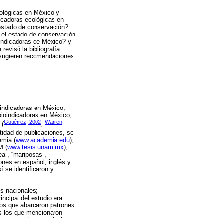
cológicas en México y
icadoras ecológicas en
estado de conservación?
y el estado de conservación
oindicadoras de México? y
revisó la bibliografía
e sugieren recomendaciones
indicadoras en México,
bioindicadoras en México,
Gutiérrez, 2002
Warren,
 (
;
tidad de publicaciones, se
emia (
www.academia.edu
),
M (
www.tesis.unam.mx
),
ea”, “mariposas”,
iones en español, inglés y
í se identificaron y
os nacionales;
incipal del estudio era
ios que abarcaron patrones
os los que mencionaron