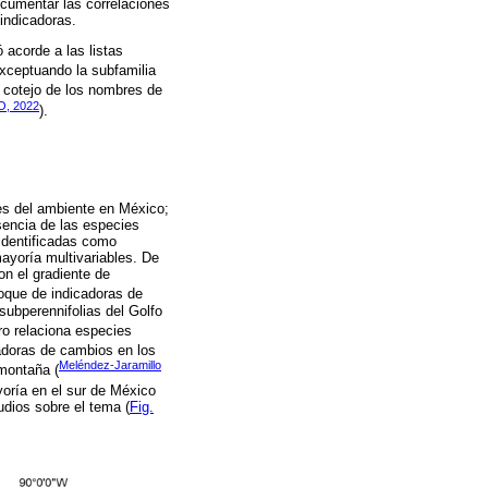
ocumentar las correlaciones
indicadoras.
 acorde a las listas
xceptuando la subfamilia
 cotejo de los nombres de
, 2022
).
es del ambiente en México;
usencia de las especies
 identificadas como
ayoría multivariables. De
on el gradiente de
foque de indicadoras de
subperennifolias del Golfo
ero relaciona especies
icadoras de cambios en los
Meléndez-Jaramillo
 montaña (
yoría en el sur de México
dios sobre el tema (
Fig.