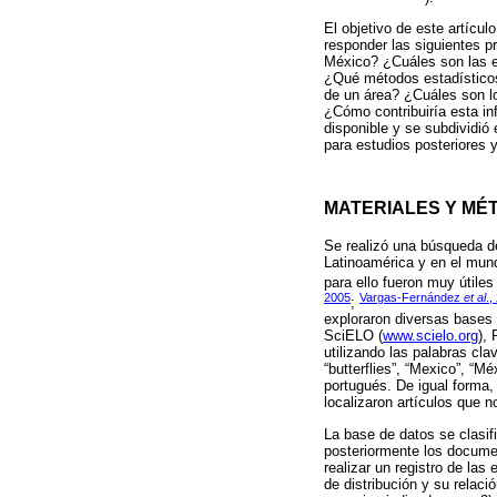
El objetivo de este artícu
responder las siguientes 
México? ¿Cuáles son las e
¿Qué métodos estadísticos 
de un área? ¿Cuáles son lo
¿Cómo contribuiría esta inf
disponible y se subdividió
para estudios posteriores 
MATERIALES Y MÉ
Se realizó una búsqueda d
Latinoamérica y en el mund
para ello fueron muy útiles
2005
Vargas-Fernández
et al
.,
;
exploraron diversas bases
SciELO (
www.scielo.org
), 
utilizando las palabras cla
“butterflies”, “Mexico”, “M
portugués. De igual forma, 
localizaron artículos que 
La base de datos se clasif
posteriormente los documen
realizar un registro de la
de distribución y su relac