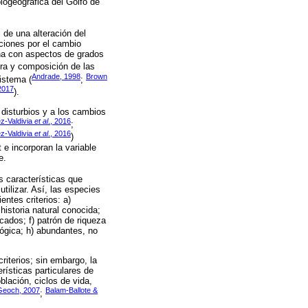
biogeográfica del Golfo de
 de una alteración del
ciones por el cambio
na con aspectos de grados
ura y composición de las
Andrade, 1998
Brown
istema (
;
2017
).
 disturbios y a los cambios
z-Valdivia
et al
., 2016
;
z-Valdivia
et al
., 2016
)
 e incorporan la variable
e.
as características que
tilizar. Así, las especies
ntes criterios: a)
historia natural conocida;
cados; f) patrón de riqueza
lógica; h) abundantes, no
riterios; sin embargo, la
rísticas particulares de
blación, ciclos de vida,
eoch, 2007
Balam-Ballote &
;