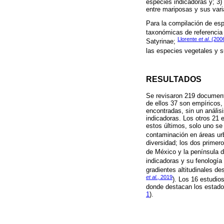
especies indicadoras y; 3)
entre mariposas y sus var
Para la compilación de esp
taxonómicas de referencia
Llorente
et al
. (200
Satyrinae;
las especies vegetales y su
RESULTADOS
Se revisaron 219 document
de ellos 37 son empíricos,
encontradas, sin un anális
indicadoras. Los otros 21 
estos últimos, solo uno se
contaminación en áreas ur
diversidad; los dos primer
de México y la península d
indicadoras y su fenología
gradientes altitudinales d
et al
., 2019
). Los 16 estudio
donde destacan los estado
1
).