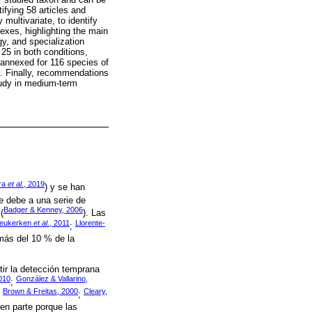
ifying 58 articles and
multivariate, to identify
exes, highlighting the main
gy, and specialization
25 in both conditions,
is annexed for 116 species of
ns. Finally, recommendations
tudy in medium-term
ra
et al
., 2019
) y se han
e debe a una serie de
Badger & Kenney, 2006
(
). Las
ieukerken
et al
., 2011
Llorente-
;
 más del 10 % de la
ir la detección temprana
010
González & Vallarino,
;
Brown & Freitas, 2000
Cleary,
;
;
 en parte porque las