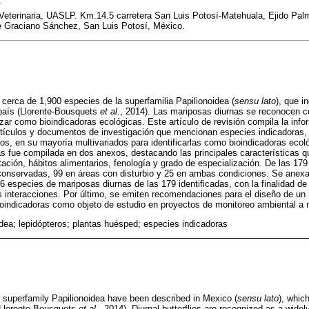
.
eterinaria, UASLP. Km.14.5 carretera San Luis Potosí-Matehuala, Ejido Palm
e Graciano Sánchez, San Luis Potosí, México.
cerca de 1,900 especies de la superfamilia Papilionoidea (
sensu lato
), que i
 país (Llorente-Bousquets
et al
., 2014). Las mariposas diurnas se reconocen
izar como bioindicadoras ecológicas. Este artículo de revisión compila la info
rtículos y documentos de investigación que mencionan especies indicadoras,
cos, en su mayoría multivariados para identificarlas como bioindicadoras ecol
s fue compilada en dos anexos, destacando las principales características q
ción, hábitos alimentarios, fenología y grado de especialización. De las 179
conservadas, 99 en áreas con disturbio y 25 en ambas condiciones. Se anexa 
 especies de mariposas diurnas de las 179 identificadas, con la finalidad de 
s interacciones. Por último, se emiten recomendaciones para el diseño de un
bioindicadoras como objeto de estudio en proyectos de monitoreo ambiental a
idea; lepidópteros; plantas huésped; especies indicadoras
 superfamily Papilionoidea have been described in Mexico (
sensu lato
), which
 (Llorente-Bousquets
et al
., 2014). Diurnal butterflies are recognized as a wide