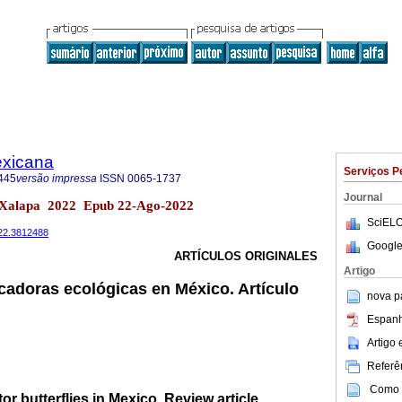
exicana
Serviços P
445
versão impressa
ISSN
0065-1737
Journal
8 Xalapa 2022 Epub 22-Ago-2022
SciELO
022.3812488
Google
ARTÍCULOS ORIGINALES
Artigo
cadoras ecológicas en México. Artículo
nova p
Espanh
Artigo
Referên
Como c
or butterflies in Mexico. Review article