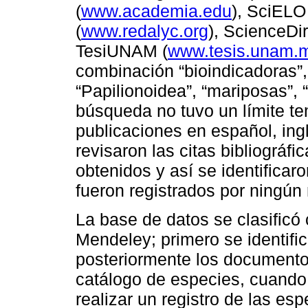
(
www.academia.edu
), SciELO
(
www.redalyc.org
), ScienceDir
TesiUNAM (
www.tesis.unam.
combinación “bioindicadoras”, 
“Papilionoidea”, “mariposas”, “
búsqueda no tuvo un límite te
publicaciones en español, ing
revisaron las citas bibliográfi
obtenidos y así se identificaro
fueron registrados por ningú
La base de datos se clasificó 
Mendeley; primero se identifi
posteriormente los documentos
catálogo de especies, cuando e
realizar un registro de las e