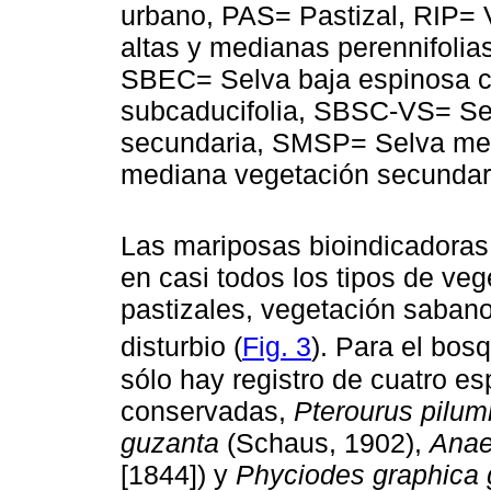
urbano, PAS= Pastizal, RIP= 
altas y medianas perennifolia
SBEC= Selva baja espinosa c
subcaducifolia, SBSC-VS= Sel
secundaria, SMSP= Selva med
mediana vegetación secundar
Las mariposas bioindicadoras
en casi todos los tipos de veg
pastizales, vegetación sabano
disturbio (
Fig. 3
). Para el bos
sólo hay registro de cuatro e
conservadas,
Pterourus pilu
guzanta
(Schaus, 1902),
Anae
[1844]) y
Phyciodes graphica 