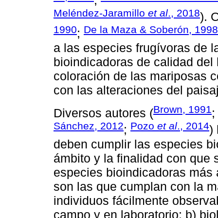
;
Meléndez-Jaramillo
et al
., 2018
). 
1990
De la Maza & Soberón, 1998
;
a las especies frugívoras de 
bioindicadoras de calidad del 
coloración de las mariposas c
con las alteraciones del paisa
Brown, 1991
Diversos autores (
Sánchez, 2012
Pozo
et al
., 2014
;
)
deben cumplir las especies bi
ámbito y la finalidad con que s
especies bioindicadoras más 
son las que cumplan con la may
individuos fácilmente observa
campo y en laboratorio; b) biol