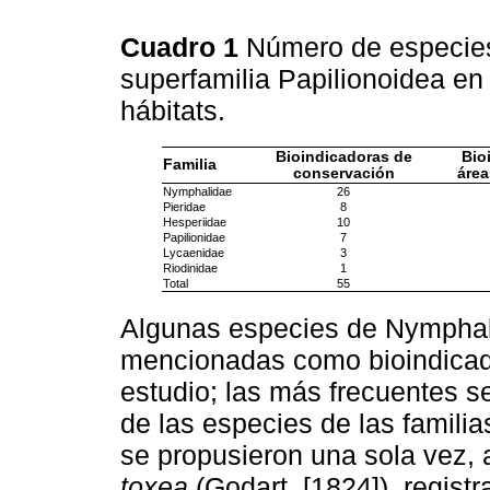
Cuadro 1
Número de especies
superfamilia Papilionoidea en
hábitats.
Bioindicadoras de
Bio
Familia
conservación
área
Nymphalidae
26
Pieridae
8
Hesperiidae
10
Papilionidae
7
Lycaenidae
3
Riodinidae
1
Total
55
Algunas especies de Nymphali
mencionadas como bioindicad
estudio; las más frecuentes s
de las especies de las famili
se propusieron una sola vez, 
toxea
(Godart, [1824]), regist