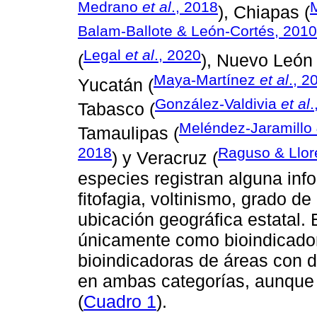
Medrano
et al
., 2018
), Chiapas (
Balam-Ballote & León-Cortés, 2010
Legal
et al
., 2020
(
), Nuevo León 
Maya-Martínez
et al
., 2
Yucatán (
González-Valdivia
et al
.
Tabasco (
Meléndez-Jaramillo
Tamaulipas (
2018
Raguso & Llor
) y Veracruz (
especies registran alguna inf
fitofagia, voltinismo, grado de
ubicación geográfica estatal.
únicamente como bioindicado
bioindicadoras de áreas con di
en ambas categorías, aunque e
(
Cuadro 1
).