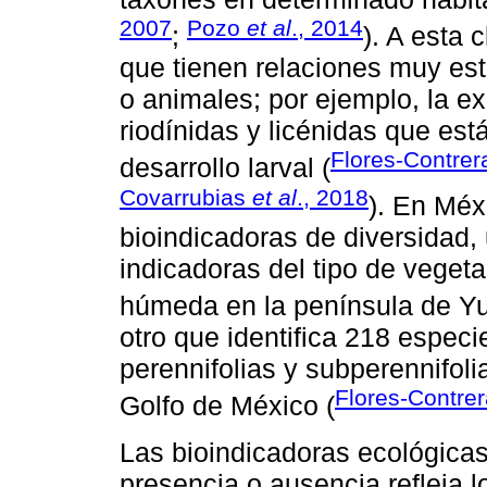
2007
Pozo
et al
., 2014
;
). A esta 
que tienen relaciones muy est
o animales; por ejemplo, la e
riodínidas y licénidas que es
Flores-Contre
desarrollo larval (
Covarrubias
et al
., 2018
). En Méx
bioindicadoras de diversidad
indicadoras del tipo de vegeta
húmeda en la península de Yu
otro que identifica 218 especi
perennifolias y subperennifoli
Flores-Contre
Golfo de México (
Las bioindicadoras ecológica
presencia o ausencia refleja l