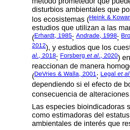
método prometedor que puede 
disturbios ambientales que po
Heink & Kowar
los ecosistemas (
estudios que utilizan a las m
Erhardt, 1985
Andrade, 1998
Bro
(
;
;
2012
), y estudios que los cues
al
., 2018
Forsberg
et al
., 2020
;
) e
reaccionan de manera homogé
DeVries & Walla, 2001
Legal
et al
(
;
dependiendo si el efecto de b
consecuencia de alteraciones
Las especies bioindicadoras 
como estimadoras del estatus
ambientales de interés que res