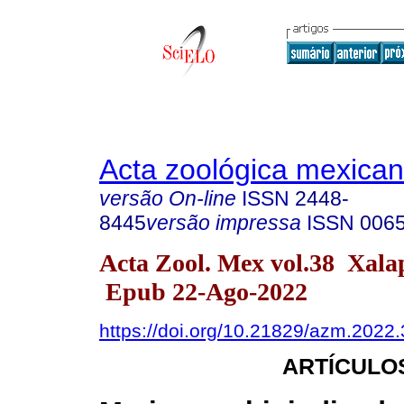
Acta zoológica mexica
versão On-line
ISSN
2448-
8445
versão impressa
ISSN
006
Acta Zool. Mex vol.38 Xal
Epub 22-Ago-2022
https://doi.org/10.21829/azm.2022
ARTÍCULO