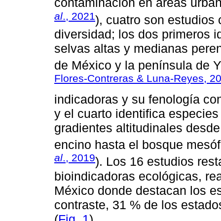
contaminación en áreas urban
al
., 2021
), cuatro son estudios
diversidad; los dos primeros i
selvas altas y medianas perenn
de México y la península de Y
Flores-Contreras & Luna-Reyes, 2
indicadoras y su fenología co
y el cuarto identifica especie
gradientes altitudinales desd
encino hasta el bosque mesóf
al
., 2019
). Los 16 estudios res
bioindicadoras ecológicas, re
México donde destacan los e
contraste, 31 % de los estado
(
Fig. 1
).