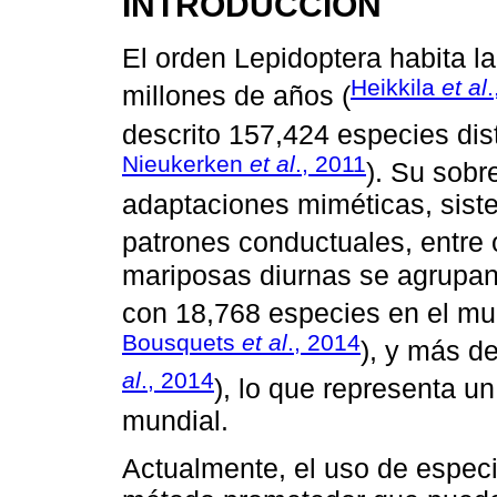
INTRODUCCIÓN
El orden Lepidoptera habita l
Heikkila
et al
millones de años (
descrito 157,424 especies dist
Nieukerken
et al
., 2011
). Su sobr
adaptaciones miméticas, siste
patrones conductuales, entre o
mariposas diurnas se agrupan 
con 18,768 especies en el mu
Bousquets
et al
., 2014
), y más d
al
., 2014
), lo que representa u
mundial.
Actualmente, el uso de especi