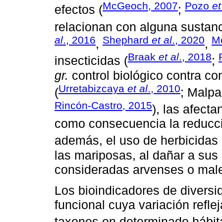
McGeoch, 2007
Pozo
et
efectos (
;
relacionan con alguna sustan
al
., 2016
Shephard
et al
., 2020
M
,
,
Braak
et al
., 2018
insecticidas (
;
gr.
control biológico contra 
Urretabizcaya
et al
., 2010
(
; Malpa
Rincón-Castro, 2015
), las afect
como consecuencia la reducci
además, el uso de herbicidas 
las mariposas, al dañar a su
consideradas arvenses o mal
Los bioindicadores de divers
funcional cuya variación reflej
taxones en determinado hábita