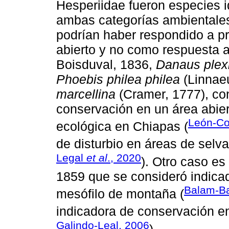
Hesperiidae fueron especies 
ambas categorías ambientales
podrían haber respondido a pr
abierto y no como respuesta a
Boisduval, 1836,
Danaus plex
Phoebis philea philea
(Linnae
marcellina
(Cramer, 1777), co
conservación en un área abie
León-Co
ecológica en Chiapas (
de disturbio en áreas de selva
Legal
et al
., 2020
). Otro caso es
1859 que se consideró indicad
Balam-Ba
mesófilo de montaña (
indicadora de conservación en
Galindo-Leal, 2006