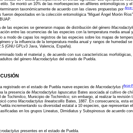
etilo. Se montó un 10% de las morfoespecies en alfileres entomológicos y el r
Arce-
eterminaron taxonómicamente de acuerdo con las claves propuestas por
es fueron depositados en la colección entomológica “Miguel Ángel Morón Rí
a BUAP.
a de las especies se generaron mapas de distribución del género
Macrodactyl
lación entre las ocurrencias de las especies con la temperatura media anual
do a modo de capas los registros de las especies sobre los mapas de tempe
género y la influencia de la temperatura media anual y rangos de humedad se
.5 (GNU GPLv3 Java, Valencia, España).
erminado todo el material y, de acuerdo con sus características morfológicas,
r adultos del género
Macrodactylus
del estado de Puebla.
SCUSIÓN
Arce-P
a registrado en el estado de Puebla nueve especies de
Macrodactylus
(
a la presencia de
Macrodactylus lapuscatus
Bates asociada al cultivo de ch
d de Tochimilco, Municipio de Tochimilco; sin embargo, al realizar la revisión
eubicó como
Macrodactylus lineatocollis
Bates, 1887. En consecuencia, esta es
 Puebla incrementando su diversidad estatal a 10 especies, que representan el
clasificadas en los grupos Lineatus, Dimidiatus y Subspinosus de acuerdo co
rodactylus
presentes en el estado de Puebla.