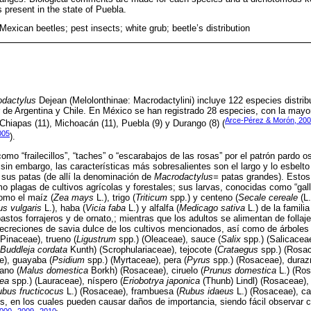
s present in the state of Puebla.
Mexican beetles; pest insects; white grub; beetle’s distribution
dactylus
Dejean (Melolonthinae: Macrodactylini) incluye 122 especies distrib
 de Argentina y Chile. En México se han registrado 28 especies, con la mayo
Arce-Pérez & Morón, 20
Chiapas (11), Michoacán (11), Puebla (9) y Durango (8) (
005
).
mo “frailecillos”, “taches” o “escarabajos de las rosas” por el patrón pardo o
sin embargo, las características más sobresalientes son el largo y lo esbelto
e sus patas (de allí la denominación de
Macrodactylus=
patas grandes). Estos
o plagas de cultivos agrícolas y forestales; sus larvas, conocidas como “ga
como el maíz (
Zea mays
L.), trigo (
Triticum
spp.) y centeno (
Secale cereale
(L.
s vulgaris
L.), haba (
Vicia faba
L.) y alfalfa (
Medicago sativa
L.) de la famili
astos forrajeros y de ornato,; mientras que los adultos se alimentan de follaje
secreciones de savia dulce de los cultivos mencionados, así como de árboles 
Pinaceae), trueno (
Ligustrum
spp.) (Oleaceae), sauce (
Salix
spp.) (Salicaceae)
Buddleja cordata
Kunth) (Scrophulariaceae), tejocote (
Crataegus
spp.) (Rosac
), guayaba (
Psidium
spp.) (Myrtaceae), pera (
Pyrus
spp.) (Rosaceae), duraz
ano (
Malus domestica
Borkh) (Rosaceae), ciruelo (
Prunus domestica
L.) (Ros
ea
spp.) (Lauraceae), níspero (
Eriobotrya japonica
(Thunb) Lindl) (Rosaceae),
bus fructicocus
L.) (Rosaceae), frambuesa (
Rubus idaeus
L.) (Rosaceae), ca
, en los cuales pueden causar daños de importancia, siendo fácil observar c