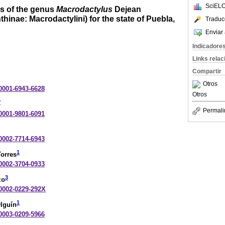
SciELO
es of the genus
Macrodactylus
Dejean
hinae: Macrodactylini) for the state of Puebla,
Traduc
Enviar 
Indicadore
Links rela
Compartir
Otros
-0001-6943-6628
Otros
*
Permali
-0001-9801-6091
-0002-7714-6943
1
Torres
-0002-3704-0933
3
zo
-0002-0229-292X
1
lguín
-0003-0209-5966