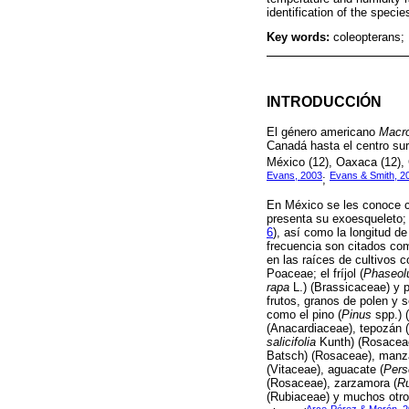
identification of the specie
Key words:
coleopterans; 
INTRODUCCIÓN
El género americano
Macro
Canadá hasta el centro sur
México (12), Oaxaca (12), 
Evans, 2003
Evans & Smith, 2
;
En México se les conoce co
presenta su exoesqueleto; 
6
), así como la longitud d
frecuencia son citados com
en las raíces de cultivos 
Poaceae; el fríjol (
Phaseolu
rapa
L.) (Brassicaceae) y p
frutos, granos de polen y 
como el pino (
Pinus
spp.) (
(Anacardiaceae), tepozán (
salicifolia
Kunth) (Rosaceae
Batsch) (Rosaceae), manz
(Vitaceae), aguacate (
Pers
(Rosaceae), zarzamora (
Ru
(Rubiaceae) y muchos otros