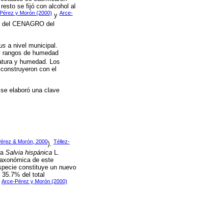
esto se fijó con alcohol al
Pérez y Morón (2000)
Arce-
y
os” del CENAGRO del
us
a nivel municipal.
 y rangos de humedad
ratura y humedad. Los
 construyeron con el
 se elaboró una clave
érez & Morón, 2000
Téllez-
).
ía
Salvia hispánica
L.
 taxonómica de este
pecie constituye un nuevo
 35.7% del total
Arce-Pérez y Morón (2000)
n