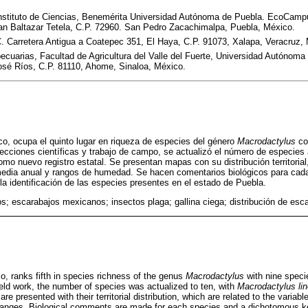
nstituto de Ciencias, Benemérita Universidad Autónoma de Puebla. EcoCampus
an Baltazar Tetela, C.P. 72960. San Pedro Zacachimalpa, Puebla, México.
 C. Carretera Antigua a Coatepec 351, El Haya, C.P. 91073, Xalapa, Veracruz,
ecuarias, Facultad de Agricultura del Valle del Fuerte, Universidad Autónoma 
osé Ríos, C.P. 81110, Ahome, Sinaloa, México.
o, ocupa el quinto lugar en riqueza de especies del género
Macrodactylus
co
lecciones científicas y trabajo de campo, se actualizó el número de especies
o nuevo registro estatal. Se presentan mapas con su distribución territorial
media anual y rangos de humedad. Se hacen comentarios biológicos para cad
la identificación de las especies presentes en el estado de Puebla.
os; escarabajos mexicanos; insectos plaga; gallina ciega; distribución de esc
o, ranks fifth in species richness of the genus
Macrodactylus
with nine speci
field work, the number of species was actualized to ten, with
Macrodactylus lin
re presented with their territorial distribution, which are related to the varia
ranges. Biological comments are made for each species and a dichotomous ke