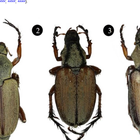
2000
2009
2010
;
;
).