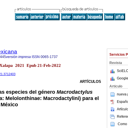
exicana
Servicios 
8445
versión impresa
ISSN
0065-1737
Revista
 Xalapa 2021 Epub 21-Feb-2022
SciELO
021.3712403
Google
ARTÍCULOS
Articulo
las especies del género
Macrodactylus
nueva p
: Melolonthinae: Macrodactylini) para el
Españo
 México
Artícu
Referen
Como c