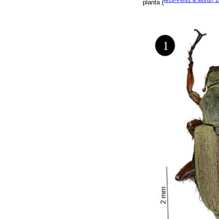
Arce-Pérez & Morón, 
planta (