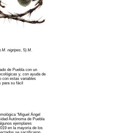
4)
M
.
nigripes
, 5)
M
.
tado de Puebla con un
 ecológicas y, con ayuda de
o con estas variables
 para su fácil
omológica “Miguel Ángel
rsidad Autónoma de Puebla
algunos ejemplares
2019 en la mayoría de los
ectados se sacrificaron