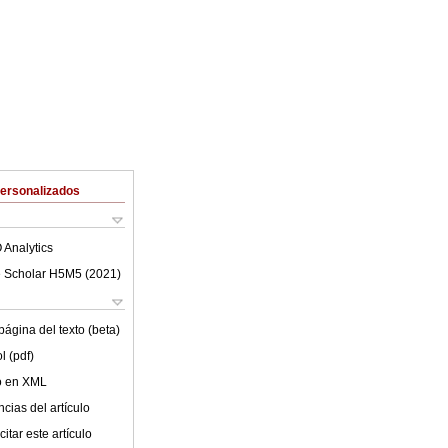
Personalizados
 Analytics
 Scholar H5M5 (
2021
)
ágina del texto (beta)
l (pdf)
lo en XML
cias del artículo
itar este artículo