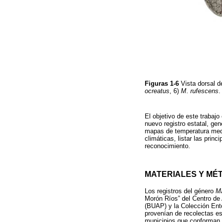
Figuras 1-6
Vista dorsal 
ocreatus
, 6)
M
.
rufescens
El objetivo de este trabajo
nuevo registro estatal, ge
mapas de temperatura media
climáticas, listar las prin
reconocimiento.
MATERIALES Y MÉ
Los registros del género
M
Morón Ríos” del Centro de
(BUAP) y la Colección Ent
provenían de recolectas es
municipios que conforman e