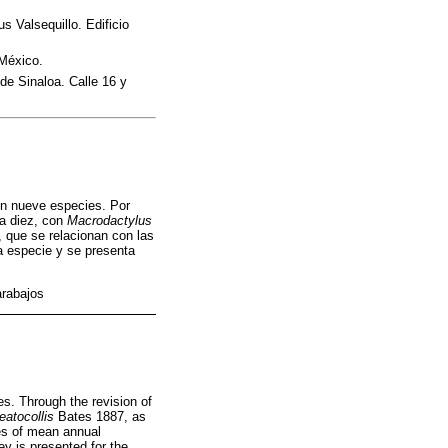
 Valsequillo. Edificio
 México.
de Sinaloa. Calle 16 y
n nueve especies. Por
 a diez, con
Macrodactylus
, que se relacionan con las
a especie y se presenta
arabajos
es. Through the revision of
eatocollis
Bates 1887, as
bles of mean annual
y is presented for the