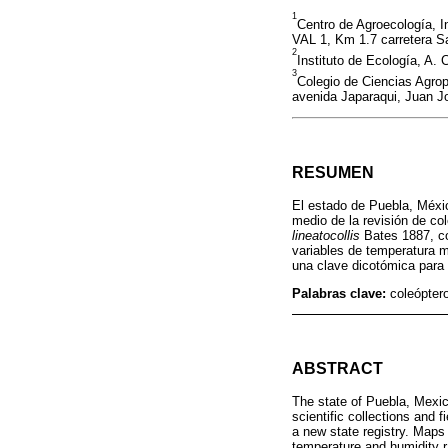
1
Centro de Agroecología, I
VAL 1, Km 1.7 carretera S
2
Instituto de Ecología, A.
3
Colegio de Ciencias Agrop
avenida Japaraqui, Juan J
RESUMEN
El estado de Puebla, Méxic
medio de la revisión de co
lineatocollis
Bates 1887, com
variables de temperatura 
una clave dicotómica para 
Palabras clave:
coleópter
ABSTRACT
The state of Puebla, Mexic
scientific collections and 
a new state registry. Maps a
temperature and humidity 