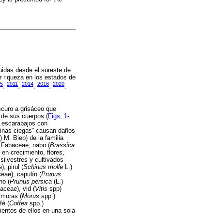
uidas desde el sureste de
r riqueza en los estados de
05
2011
2014
2018
2020
;
;
;
;
;
scuro a grisáceo que
 de sus cuerpos (
Figs. 1
-
 escarabajos con
llinas ciegas” causan daños
) M. Bieb) de la familia
a Fabaceae; nabo (
Brassica
 en crecimiento, flores,
silvestres y cultivados
, pirul (
Schinus molle
L.)
eae), capulín (
Prunus
no (
Prunus persica
(L.)
aceae), vid (
Vitis
spp)
 moras (
Morus
spp.)
fé (
Coffea
spp.)
ientos de ellos en una sola