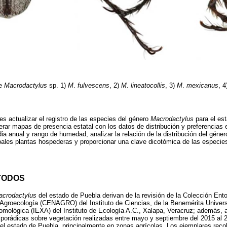
de
Macrodactylus
sp. 1)
M
.
fulvescens
, 2)
M
.
lineatocollis
, 3)
M
.
mexicanus
, 
.
 es actualizar el registro de las especies del género
Macrodactylus
para el es
nerar mapas de presencia estatal con los datos de distribución y preferencias
 anual y rango de humedad, analizar la relación de la distribución del géner
cipales plantas hospederas y proporcionar una clave dicotómica de las especies
TODOS
acrodactylus
del estado de Puebla derivan de la revisión de la Colección Ent
 Agroecología (CENAGRO) del Instituto de Ciencias, de la Benemérita Unive
omológica (IEXA) del Instituto de Ecología A.C., Xalapa, Veracruz; además, 
porádicas sobre vegetación realizadas entre mayo y septiembre del 2015 al 
l estado de Puebla, principalmente en zonas agrícolas. Los ejemplares recol