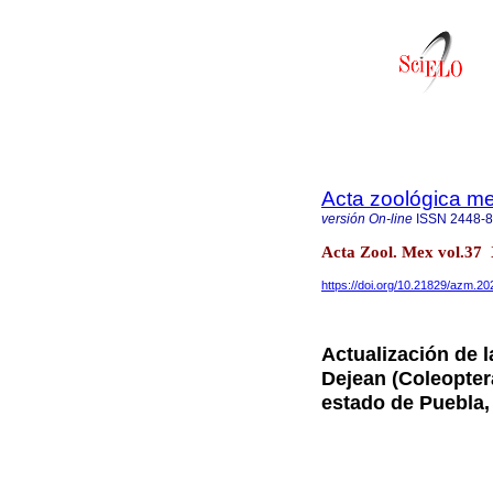
Acta zoológica m
versión On-line
ISSN
2448-
Acta Zool. Mex vol.37
https://doi.org/10.21829/azm.2
Actualización de 
Dejean (Coleoptera
estado de Puebla,