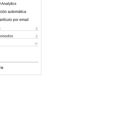
 Analytics
ción automática
artículo por email
s
cionados
nk