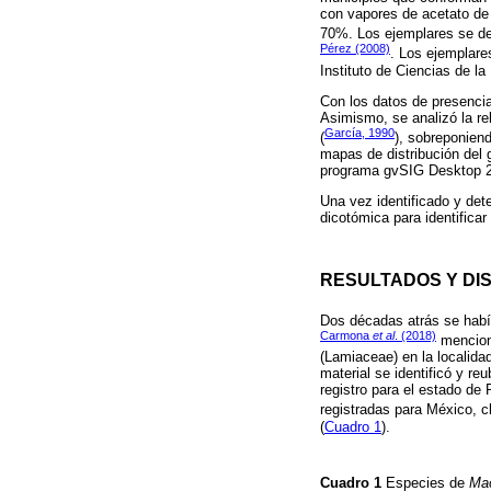
con vapores de acetato de 
70%. Los ejemplares se d
Pérez (2008)
. Los ejemplar
Instituto de Ciencias de l
Con los datos de presenci
Asimismo, se analizó la re
García, 1990
(
), sobreponien
mapas de distribución del 
programa gvSIG Desktop 2
Una vez identificado y det
dicotómica para identifica
RESULTADOS Y DI
Dos décadas atrás se habí
Carmona
et al
. (2018)
mencion
(Lamiaceae) en la localida
material se identificó y r
registro para el estado de
registradas para México, 
(
Cuadro 1
).
Cuadro 1
Especies de
Mac