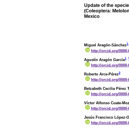
Update of the speci
(Coleoptera: Melolont
Mexico
1
Miguel Aragón-Sánchez
http://orcid.org/0000
1
Agustín Aragón García
http://orcid.org/0000
2
Roberto Arce-Pérez
http://orcid.org/0000
Betzabeth Cecilia Pérez 
http://orcid.org/0000
Víctor Alfonso Cuate-Mo
http://orcid.org/0000
Jesús Francisco López-O
http://orcid.org/0000