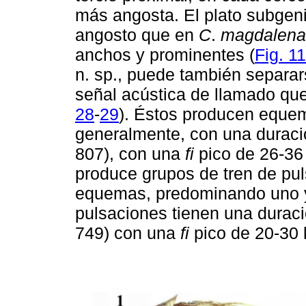
más angosta. El plato subgenit
angosto que en
C
.
magdalen
anchos y prominentes (
Fig. 11
n. sp., puede también separa
señal acústica de llamado qu
28
-
29
). Éstos producen equem
generalmente, con una duraci
807), con una
fi
pico de 26-36
produce grupos de tren de pu
equemas, predominando uno y
pulsaciones tienen una durac
749) con una
fi
pico de 20-30 