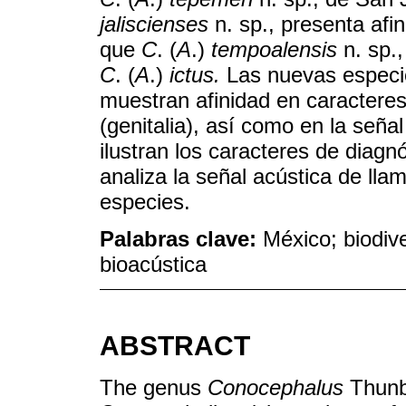
jaliscienses
n. sp., presenta afi
que
C
. (
A
.)
tempoalensis
n. sp.
C
. (
A
.)
ictus.
Las nuevas especie
muestran afinidad en caracteres
(genitalia), así como en la señ
ilustran los caracteres de diag
analiza la señal acústica de ll
especies.
Palabras clave:
México; biodiv
bioacústica
ABSTRACT
The genus
Conocephalus
Thunbe