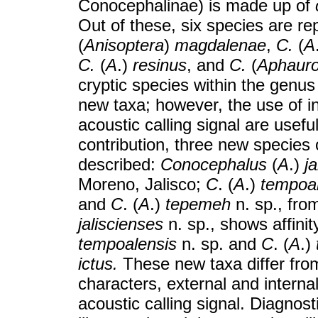
Conocephalinae) is made up of
Out of these, six species are re
(
Anisoptera
)
magdalenae
,
C.
(
A
C.
(
A
.)
resinus
, and
C.
(
Aphaur
cryptic species within the genus 
new taxa; however, the use of in
acoustic calling signal are usefu
contribution, three new species
described:
Conocephalus
(
A
.)
j
Moreno, Jalisco;
C
. (
A
.)
tempoa
and
C
. (
A
.)
tepemeh
n. sp., fro
jaliscienses
n. sp., shows affinit
tempoalensis
n. sp. and
C
. (
A
.)
ictus.
These new taxa differ from
characters, external and internal
acoustic calling signal. Diagnos