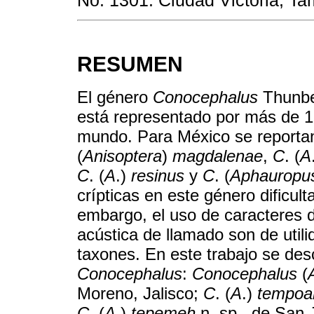
RESUMEN
El género
Conocephalus
Thunbe
está representado por más de 15
mundo. Para México se reporta
(
Anisoptera
)
magdalenae
,
C
. (
A
C
. (
A
.)
resinus
y
C
. (
Aphauropu
crípticas en este género dificult
embargo, el uso de caracteres de
acústica de llamado son de util
taxones. En este trabajo se des
Conocephalus
:
Conocephalus
(
Moreno, Jalisco;
C
. (
A
.)
tempoa
C
. (
A
.)
tepemeh
n. sp., de San 