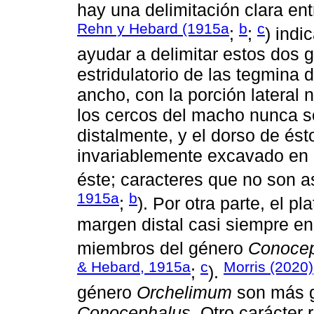
hay una delimitación clara en
Rehn y Hebard (1915a
b
c
;
;
) ind
ayudar a delimitar estos dos
estridulatorio de las tegmin
ancho, con la porción latera
los cercos del macho nunca s
distalmente, y el dorso de és
invariablemente excavado en 
éste; caracteres que no son a
1915a
b
;
). Por otra parte, el p
margen distal casi siempre en
miembros del género
Conoce
& Hebard, 1915a
c
Morris (2020)
;
).
género
Orchelimum
son más g
Conocephalus
. Otro carácter