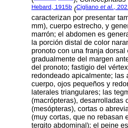
Hebard, 1915b
Cigliano
et al
., 20
(
caracterizan por presentar t
mm), cuerpo estrecho, y gene
marrón; el abdomen es genera
la porción distal de color nara
pronoto con una franja dorsa
gradualmente del margen anter
del pronoto; fastigio del vért
redondeado apicalmente; las a
cuerpo, ojos pequeños y redon
laterales triangulares; las te
(macrópteras), desarrolladas 
(mesópteras), cortas o abrevi
(muy cortas, que no rebasan 
tergito abdominal); el peine e