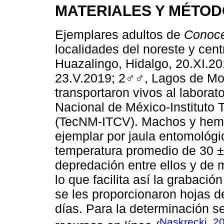
MATERIALES Y MÉTO
Ejemplares adultos de
Conoc
localidades del noreste y cen
Huazalingo, Hidalgo, 20.XI.2
23.V.2019; 2♂♂, Lagos de Mor
transportaron vivos al laborat
Nacional de México-Instituto 
(TecNM-ITCV). Machos y hemb
ejemplar por jaula entomológi
temperatura promedio de 30 ± 1
depredación entre ellos y de 
lo que facilita así la grabaci
se les proporcionaron hojas 
días. Para la determinación s
Naskrecki, 2