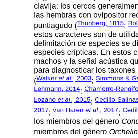
clavija; los cercos generalmen
las hembras con ovipositor re
Thunberg, 1815
Bol
puntiagudo (
;
estos caracteres son de utilid
delimitación de especies se di
especies crípticas. En estos ca
machos y la señal acústica qu
para diagnosticar los taxones
Walker
et al
., 2003
Simmons & Ga
(
;
Lehmann, 2014
Chamorro-Rengifo
;
Lozano
et al
., 2015
Cedillo-Salina
;
2017
van Haren
et al
., 2017
Cedil
;
;
los miembros del género
Cono
miembros del género
Orchel