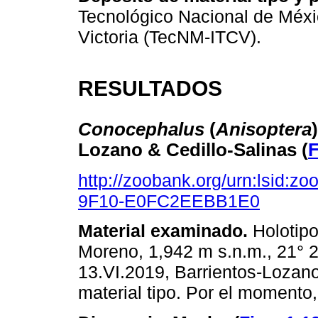
Tecnológico Nacional de Méxic
Victoria (TecNM-ITCV).
RESULTADOS
Conocephalus
(
Anisoptera
Lozano & Cedillo-Salinas (
F
http://zoobank.org/urn:lsid:
9F10-E0FC2EEBB1E0
Material examinado.
Holotipo
Moreno, 1,942 m s.n.m., 21° 2
13.VI.2019, Barrientos-Lozan
material tipo. Por el momento