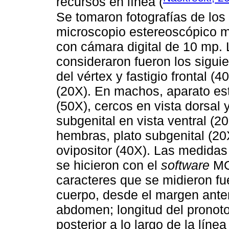
recursos en línea (
Se tomaron fotografías de los
microscopio estereoscópico
con cámara digital de 10 mp. 
consideraron fueron los sigui
del vértex y fastigio frontal (4
(20X). En machos, aparato est
(50X), cercos en vista dorsal y
subgenital en vista ventral (20
hembras, plato subgenital (20X
ovipositor (40X). Las medidas
se hicieron con el
software
MO
caracteres que se midieron fue
cuerpo, desde el margen anteri
abdomen; longitud del pronoto
posterior a lo largo de la lín