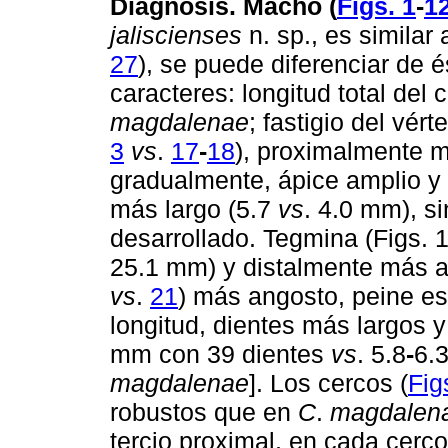
Diagnosis. Macho (
Figs. 1
-
1
jaliscienses
n. sp., es similar
27
), se puede diferenciar de é
caracteres: longitud total de
magdalenae
; fastigio del vért
3
vs
.
17
-
18
), proximalmente 
gradualmente, ápice amplio y
más largo (5.7
vs
. 4.0 mm), s
desarrollado. Tegmina (Figs. 
25.1 mm) y distalmente más an
vs
.
21
) más angosto, peine est
longitud, dientes más largos 
mm con 39 dientes
vs
. 5.8
-
6.
magdalenae
]. Los cercos (
Fig
robustos que en
C
.
magdalen
tercio proximal, en cada cerco