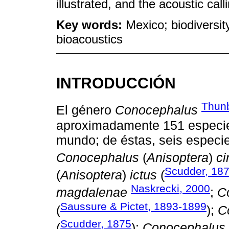
illustrated, and the acoustic cal
Key words:
Mexico; biodiversi
bioacoustics
INTRODUCCIÓN
Thun
El género
Conocephalus
aproximadamente 151 especies
mundo; de éstas, seis especi
Conocephalus
(
Anisoptera
)
ci
Scudder, 18
(
Anisoptera
)
ictus
(
Naskrecki, 2000
magdalenae
;
C
Saussure & Pictet, 1893-1899
(
);
C
Scudder, 1875
(
);
Conocephalus