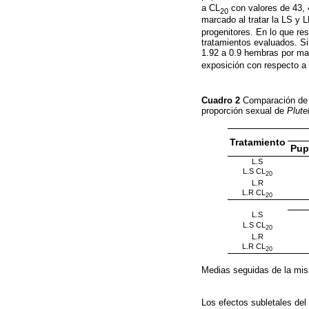
a CL
con valores de 43, 
20
marcado al tratar la LS y 
progenitores. En lo que res
tratamientos evaluados. Si
1.92 a 0.9 hembras por mac
exposición con respecto a
Cuadro 2
Comparación de 
proporción sexual de
Plute
Tratamiento
Pup
L.S
L.S CL
20
L.R
L.R CL
20
L.S
L.S CL
20
L.R
L.R CL
20
Medias seguidas de la mism
Los efectos subletales del 