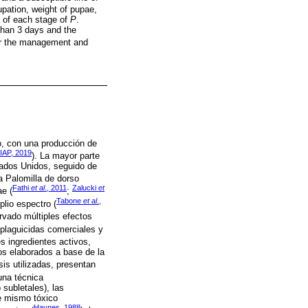
upation, weight of pupae,
s of each stage of
P
.
than 3 days and the
 for the management and
co, con una producción de
IAP, 2019
). La mayor parte
tados Unidos, seguido de
La Palomilla de dorso
Fathi
et al
., 2011
Zalucki
et
ae (
;
Tabone
et al
.,
lio espectro (
rvado múltiples efectos
plaguicidas comerciales y
s ingredientes activos,
tos elaborados a base de la
sis utilizadas, presentan
una técnica
 subletales), las
e mismo tóxico
Haynes, 1988