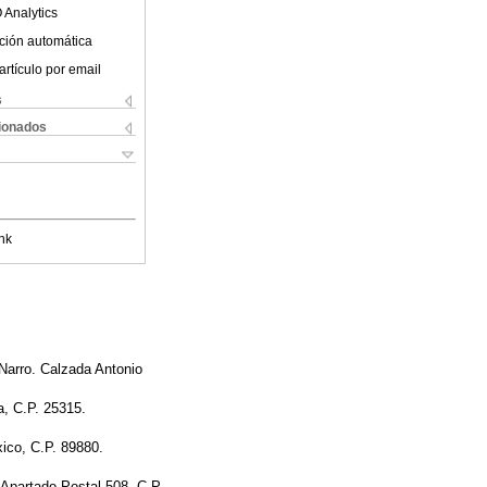
 Analytics
ción automática
artículo por email
s
cionados
nk
Narro. Calzada Antonio
a, C.P. 25315.
xico, C.P. 89880.
Apartado Postal 508, C.P.