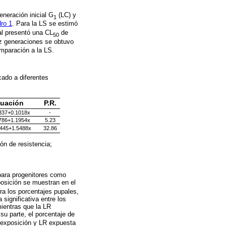
eneración inicial G
(LC) y
1
ro 1
. Para la LS se estimó
al presentó una CL
de
50
z generaciones se obtuvo
mparación a la LS.
icado a diferentes
uación
P.R.
337+0.1018x
-
786+1.1954x
5.23
7445+1.5488x
32.86
ón de resistencia;
para progenitores como
posición se muestran en el
ra los porcentajes pupales,
significativa entre los
mientras que la LR
u parte, el porcentaje de
 exposición y LR expuesta