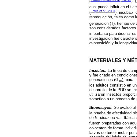
(
). 
cual puede influir en el tie
Ergin
et al
., 2007
(
), incubabili
reproducción, tales como l
generación (T), tiempo de d
son considerados factores 
importante para diseñar est
investigación fue caracteri
ovoposición y la longevida
MATERIALES Y MÉ
Insectos
.
La línea de camp
y fue criado en condiciones
generaciones (G
), para 
10
los adultos consistió en u
desarrollo de la PDD se m
utilizaron insectos proporc
sometido a un proceso de 
Bioensayos
.
Se evaluó el 
la prueba de efectividad b
de
B
.
oleracea
var. Itálica
fueron preparadas con agu
colocaron de forma individ
larvas de tercer instar por