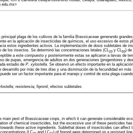
e.edu.mx>
a principal plaga de los cultivos de la familia Brassicaceae generando grand
ente en la aplicación de insecticidas de químicos, el uso excesivo de estos p
acia estos ingredientes activos. La implementación de dosis subletales de ins
o de los insectos. Se determinó las concentraciones letales (CL
y CL
) de
20
50
eptible a este compuesto y posteriormente estas se aplicaron a larvas de terc
eso de pupas, emergencia de adultos en dos generaciones (progenitores y des
cada estadio de
P
.
xylostella
. Se observó un efecto importante en la aplicació
e desarrollo por más de tres días y una disminución de la fecundidad en más
que puede ser un factor importante para el manejo y control de esta plaga cuan
ylostella
; resistencia; fipronil; efectos subletales
he main pest of Brassicaceae crops, in which it can generate considerable eco
ation of chemical insecticides, but the excessive use of these pesticides has 
towards these active ingredients. Sublethal doses of insecticides can affect 
l concentrations (LC
and LC
) of fipronil were determined on a resistant lin