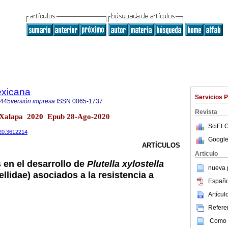
exicana
Servicios 
8445
versión impresa
ISSN
0065-1737
Revista
6 Xalapa 2020 Epub 28-Ago-2020
SciELO
020.3612214
Google
ARTÍCULOS
Articulo
 en el desarrollo de
Plutella xylostella
nueva p
ellidae) asociados a la resistencia a
Españo
Artícu
Referen
Como c