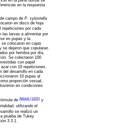
cel en la parte dorsal se
ferencias en la respuesta
n de campo de
P
.
xylostella
olocaron en disco de hoja
0 repeticiones por cada
 las larvas a alimentar por
rse en pupas y la
s se colocaron en cajas
 y se dejaron que copularan
tados por hembra por día,
ción. Se colectaron 100
revestidas con papel
azar con 10 repeticiones.
n del desarrollo en cada
eccionaron 10 pupas al
como proporción sexual,
tuvieron en condiciones
Abbott (1925)
 fórmula de
y
talidad, utilizando el
sarrollo se realizó un
 la prueba de Tukey
ión 3.3.1.