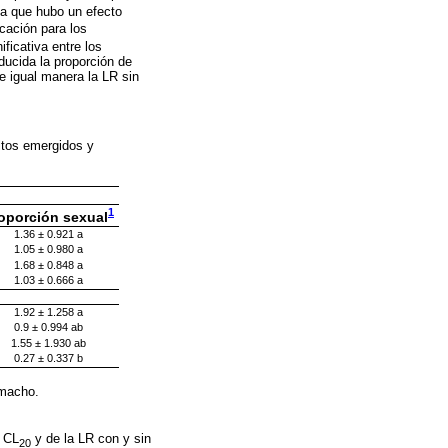
va que hubo un efecto
cación para los
ficativa entre los
ducida la proporción de
de igual manera la LR sin
ltos emergidos y
1
oporción sexual
1.36 ± 0.921 a
1.05 ± 0.980 a
1.68 ± 0.848 a
1.03 ± 0.666 a
1.92 ± 1.258 a
0.9 ± 0.994 ab
1.55 ± 1.930 ab
0.27 ± 0.337 b
macho.
a CL
y de la LR con y sin
20