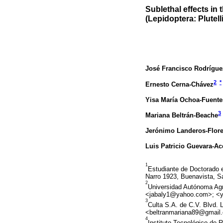
Sublethal effects in
(Lepidoptera: Plutell
José Francisco Rodrígue
2
*
Ernesto Cerna-Chávez
Yisa María Ochoa-Fuente
3
Mariana Beltrán-Beache
Jerónimo Landeros-Flor
Luis Patricio Guevara-A
1
Estudiante de Doctorado e
Narro 1923, Buenavista, Sa
2
Universidad Autónoma Agra
<jabaly1@yahoo.com>; <y
3
Culta S.A. de C.V. Blvd. 
<beltranmariana89@gmail
4
Instituto Tecnológico de