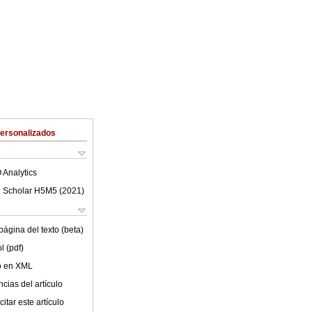
Personalizados
 Analytics
 Scholar H5M5 (
2021
)
ágina del texto (beta)
l (pdf)
lo en XML
cias del artículo
itar este artículo