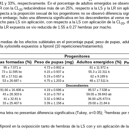
41 y 33%, respectivamente. En el porcentaje de adultos emergidos se obser
LR con la CL
reduciéndose más de un 25%, respecto a la LS y la LR sin apli
20
pecta a la proporción sexual de los progenitores no se observó diferencia signi
n embargo, hubo una diferencia significativa en los descendientes al verse re
ho para LS sin aplicación, con respecto a la LS con aplicación de la CL
, 
20
 la LR expuesta se vio reducida de 1.55 a 0.27 hembras por macho.
medias de los efectos subletales en el porcentaje pupal, peso de pupas, adu
lla xylostella
expuestos a fipronil (10 repeticiones/tratamiento).
Progenitores
as formadas (%)
Peso de pupas (mg)
Adultos emergidos (%)
Pr
95 ± 7.071 a
4.73 ± 0.802 a
81 ± 11.972 a
73 ± 11.595 bc
4.15 ± 0.937 a
55.3 ± 22.311 b
82 ± 17.511 ab
5.19 ± 0.657 a
62 ± 9.189 b
53 ± 26.687 c
4.75 ± 1.203 a
48 ± 17.511 b
Descendientes
91.66 ± 16.408 a
4.19 ± 0.696 a
85.57 ± 7.538 a
43 ± 28.303 b
4.10 ± 0.767 a
59.05 ± 39.843 ab
41 ± 32.81 b
3.32 ± 0.963 a
36.00 ±25.473 b
33 ± 25.407 b
3.39 ± 1.158 a
29.00 ± 21.84 b
1
a letra no presentan diferencia significativa (Tukey, α<0.05);
hembras por 
fipronil en la oviposición tanto de hembras de la LS con y sin aplicación de l