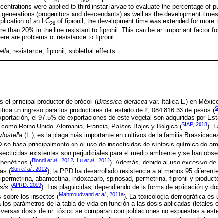
20
50
centrations were applied to third instar larvae to evaluate the percentage of p
 generations (progenitors and descendants) as well as the development time
pplication of an LC
of fipronil, the development time was extended for more 
20
e than 20% in the line resistant to fipronil. This can be an important factor
ere are problems of resistance to fipronil.
ella
; resistance; fipronil; sublethal effects
el principal productor de brócoli (
Brassica oleracea
var. Itálica L.) en Méxi
S
nifica un ingreso para los productores del estado de 2, 084,816.33 de pesos (
xportación, el 97.5% de exportaciones de este vegetal son adquiridas por Es
SIAP, 2018
como Reino Unido, Alemania, Francia, Países Bajos y Bélgica (
). 
ylostella
(L.), es la plaga más importante en cultivos de la familia Brassicace
 se basa principalmente en el uso de insecticidas de síntesis química de amp
nsecticidas existentes son perjudiciales para el medio ambiente y se han obse
Biondi
et al
., 2012
Lu
et al
., 2012
benéficos (
;
). Además, debido al uso excesivo de 
Sun
et al
., 2012
as (
), la PPD ha desarrollado resistencia a al menos 95 diferente
cipermetrina, abamectina, indoxacarb, spinosad, permetrina, fipronil y produc
APRD, 2019
nsis
(
). Los plaguicidas, dependiendo de la forma de aplicación y do
Mahmoudvand
et al
., 2011a
s sobre los insectos (
). La toxicología demográfica es 
 los parámetros de la tabla de vida en función a las dosis aplicadas (letales o
iversas dosis de un tóxico se comparan con poblaciones no expuestas a est