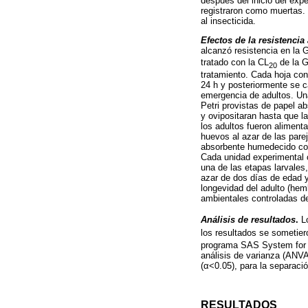
después del inicio del exp
registraron como muertas. 
al insecticida.
Efectos de la resistencia 
alcanzó resistencia en la 
tratado con la CL
de la 
20
tratamiento. Cada hoja con
24 h y posteriormente se c
emergencia de adultos. Una
Petri provistas de papel 
y ovipositaran hasta que l
los adultos fueron aliment
huevos al azar de las pare
absorbente humedecido con
Cada unidad experimental c
una de las etapas larvale
azar de dos días de edad y
longevidad del adulto (hem
ambientales controladas d
Análisis de resultados
.
Lo
los resultados se sometiero
programa SAS System for 
análisis de varianza (ANVA)
(α<0.05), para la separaci
RESULTADOS