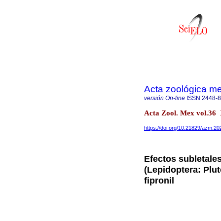
Acta zoológica m
versión On-line
ISSN
2448-
Acta Zool. Mex vol.3
https://doi.org/10.21829/azm.2
Efectos subletales
(Lepidoptera: Plut
fipronil