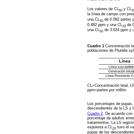
Los valores de CL
y CL
50
2
la línea de campo con pre
una CL
de 0.092 partes p
50
0.482 ppm y una CL
de 0
20
una CL
de 3.024 ppm y 
50
Cuadro 1
Concentración let
poblaciones de
Plutella xyl
Línea
Línea susceptible
Generación inicia
Línea Resistente G
CL=Concentración letal; LF
ppm=partes por millón.
Los porcentajes de pupas,
descendientes de la LS y 
Cuadro 2
. De acuerdo con 
porcentaje de adultos emer
tratamientos. La LS regist
expuesta a CL
tuvo el va
20
pupas de los descendientes