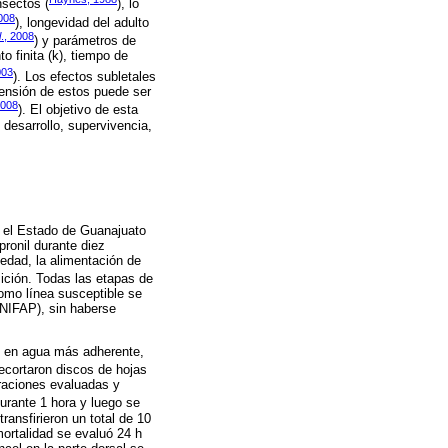
nsectos (
), lo
2008
), longevidad del adulto
l
., 2008
) y parámetros de
o finita (k), tiempo de
003
). Los efectos subletales
rensión de estos puede ser
2008
). El objetivo de esta
 desarrollo, supervivencia,
 el Estado de Guanajuato
pronil durante diez
 edad, la alimentación de
ición. Todas las etapas de
omo línea susceptible se
(INIFAP), sin haberse
ió en agua más adherente,
recortaron discos de hojas
traciones evaluadas y
urante 1 hora y luego se
ansfirieron un total de 10
mortalidad se evaluó 24 h