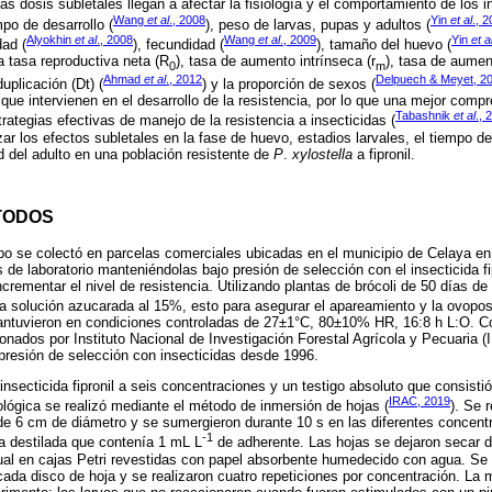
Las dosis subletales llegan a afectar la fisiología y el comportamiento de los i
Wang
et al
., 2008
Yin
et al
., 
mpo de desarrollo (
), peso de larvas, pupas y adultos (
Alyokhin
et al
., 2008
Wang
et al
., 2009
Yin
et a
dad (
), fecundidad (
), tamaño del huevo (
a tasa reproductiva neta (R
), tasa de aumento intrínseca (r
), tasa de aument
0
m
Ahmad
et al
., 2012
Delpuech & Meyet, 2
uplicación (Dt) (
) y la proporción de sexos (
que intervienen en el desarrollo de la resistencia, por lo que una mejor comp
Tabashnik
et al
., 
rategias efectivas de manejo de la resistencia a insecticidas (
zar los efectos subletales en la fase de huevo, estadios larvales, el tiempo de
d del adulto en una población resistente de
P
.
xylostella
a fipronil.
TODOS
o se colectó en parcelas comerciales ubicadas en el municipio de Celaya en
 de laboratorio manteniéndolas bajo presión de selección con el insecticida fi
incrementar el nivel de resistencia. Utilizando plantas de brócoli de 50 días de
na solución azucarada al 15%, esto para asegurar el apareamiento y la ovopos
antuvieron en condiciones controladas de 27±1°C, 80±10% HR, 16:8 h L:O. C
ionados por Instituto Nacional de Investigación Forestal Agrícola y Pecuaria 
presión de selección con insecticidas desde 1996.
insecticida fipronil a seis concentraciones y un testigo absoluto que consist
IRAC, 2019
iológica se realizó mediante el método de inmersión de hojas (
). Se 
 de 6 cm de diámetro y se sumergieron durante 10 s en las diferentes concen
-1
a destilada que contenía 1 mL L
de adherente. Las hojas se dejaron secar d
ual en cajas Petri revestidas con papel absorbente humedecido con agua. Se tr
 cada disco de hoja y se realizaron cuatro repeticiones por concentración. La 