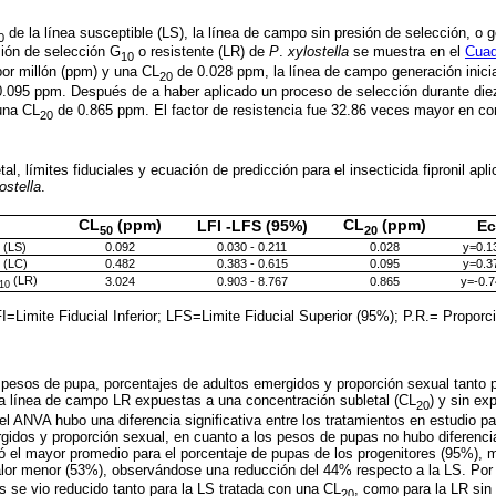
de la línea susceptible (LS), la línea de campo sin presión de selección, o g
0
sión de selección G
o resistente (LR) de
P
.
xylostella
se muestra en el
Cuad
10
or millón (ppm) y una CL
de 0.028 ppm, la línea de campo generación inici
20
.095 ppm. Después de a haber aplicado un proceso de selección durante die
una CL
de 0.865 ppm. El factor de resistencia fue 32.86 veces mayor en co
20
al, límites fiduciales y ecuación de predicción para el insecticida fipronil apl
ostella
.
CL
(ppm)
CL
(ppm)
LFI -LFS (95%)
Ec
50
20
 (LS)
0.092
0.030 - 0.211
0.028
y=0.1
l (LC)
0.482
0.383 - 0.615
0.095
y=0.3
(LR)
3.024
0.903 - 8.767
0.865
y=-0.
10
I=Limite Fiducial Inferior; LFS=Limite Fiducial Superior (95%); P.R.= Proporci
 pesos de pupa, porcentajes de adultos emergidos y proporción sexual tanto 
la línea de campo LR expuestas a una concentración subletal (CL
) y sin ex
20
el ANVA hubo una diferencia significativa entre los tratamientos en estudio pa
gidos y proporción sexual, en cuanto a los pesos de pupas no hubo diferencia 
ró el mayor promedio para el porcentaje de pupas de los progenitores (95%), 
lor menor (53%), observándose una reducción del 44% respecto a la LS. Por s
 se vio reducido tanto para la LS tratada con una CL
, como para la LR sin
20