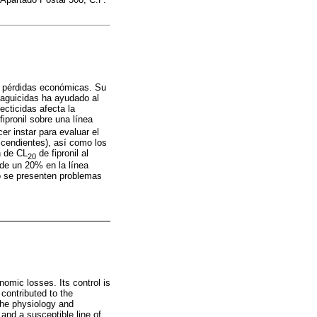
es pérdidas económicas. Su
laguicidas ha ayudado al
ecticidas afecta la
 fipronil sobre una línea
er instar para evaluar el
cendientes), así como los
n de CL
de fipronil al
20
 de un 20% en la línea
do se presenten problemas
nomic losses. Its control is
contributed to the
the physiology and
e and a susceptible line of