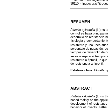
38110. <lpguevara@itroqu
RESUMEN
Plutella xylostella
(L.) es l
control se basa principalm
desarrollo de resistencia h
fisiología y comportamient
resistente y una línea susc
porcentaje de pupación, p
tiempos de desarrollo de 
verse alargado el tiempo d
resistente a fipronil, lo 
de resistencia a fipronil.
Palabras clave:
Plutella x
ABSTRACT
Plutella xylostella
(L.) is t
based mainly on the applic
development of resistance 
behavior of insects. Letha