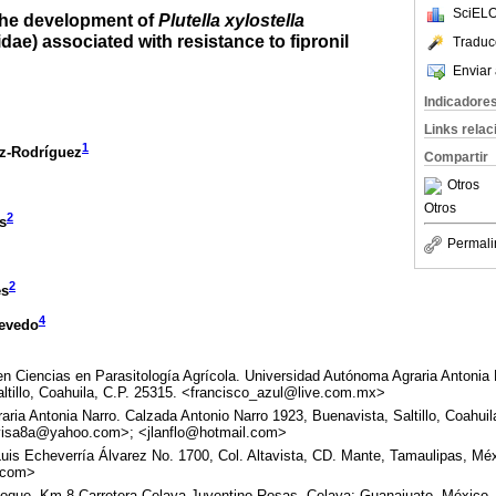
SciELO
 the development of
Plutella xylostella
idae) associated with resistance to fipronil
Traduc
Enviar 
Indicadore
Links rela
1
z-Rodríguez
Compartir
Otros
Otros
2
s
Permali
2
es
4
cevedo
n Ciencias en Parasitología Agrícola. Universidad Autónoma Agraria Antonia 
ltillo, Coahuila, C.P. 25315. <francisco_azul@live.com.mx>
ria Antonia Narro. Calzada Antonio Narro 1923, Buenavista, Saltillo, Coahuil
isa8a@yahoo.com>; <jlanflo@hotmail.com>
Luis Echeverría Álvarez No. 1700, Col. Altavista, CD. Mante, Tamaulipas, Mé
.com>
 Roque, Km 8 Carretera Celaya-Juventino Rosas, Celaya; Guanajuato, México, 