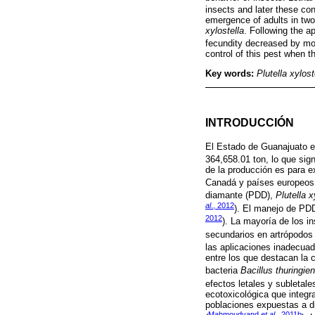
insects and later these con
emergence of adults in two
xylostella
. Following the a
fecundity decreased by mor
control of this pest when th
Key words:
Plutella xylost
INTRODUCCIÓN
El Estado de Guanajuato es 
364,658.01 ton, lo que sig
de la producción es para e
Canadá y países europeos 
diamante (PDD),
Plutella x
al
., 2012
). El manejo de PDD
2012
). La mayoría de los i
secundarios en artrópodos 
las aplicaciones inadecuad
entre los que destacan la 
bacteria
Bacillus thuringie
efectos letales y subletale
ecotoxicológica que integra
poblaciones expuestas a d
Mahmoudvand
et al
., 2011b