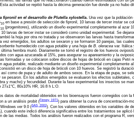
erimento; las larvas que no reaccionaron cuando fueron estimulados con un pin
Esta actividad se repitió hasta la décima generación fue donde ya no hubo di
a fipronil en el desarrollo de Plutella xylostella
.
Una vez que la població
G
en base a presión de selección de fipronil, 10 larvas de tercer instar se c
10
G
(progenitores), utilizando un diseño experimental completamente al azar 1
10
 10 larvas de tercer instar se consideró como unidad experimental. Se dejaron
ambió la hoja por otra no tratada y se observaron las larvas hasta transforma
 vez emergidos, los adultos se sexaron y se formaron 10 parejas, las cuale
absorbente humedecido con agua potable y una hoja de
B
.
oleracea
var. Itálica
a última hembra murió. Diariamente se tomó el registro de los huevos oviposi
ados con agua azucarada al 15%, para asegurar su apareamiento y la oviposi
jas formadas y se colocaron sobre discos de hojas de brócoli en cajas Petri 
 agua potable, realizado mediante un diseño experimental completamente al 
onsistió en un disco de hoja de brócoli con 10 huevos. Se registró la duració
s, así como de pupa y de adulto de ambos sexos. En la etapa de pupa, se sel
 se pesaron. En los adultos emergidos se evaluaron los efectos subletales, 
bra y macho) y fecundidad. Durante la fase experimental los insectos se man
e 27±1°C, 80±10% HR, 16:8 h L:O.
s datos de mortalidad obtenidos en los bioensayos fueron corregidos con la
Finney, 1971
n a un análisis probit (
) para obtener la curva de concentración-mor
SAS, 2002
Windows ver 9.0 (
). Con los valores obtenidos en los variables de de
, cuando este indicó diferencia significativa entre los tratamientos se aplicó
ón de las medias. Todos los análisis fueron realizados con el programa R, vers