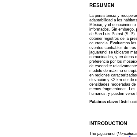
RESUMEN
La persistencia y recupera
adaptabilidad a los hábitat
México, y el conocimiento 
informados. Sin embargo, po
de San Luis Potosí (SLP).
obtener registros de la pre
ocurrencia. Evaluamos las e
eventos confiables de tres
jaguarundi se ubicaron más
comunidades, y en áreas c
preferencia por los mosaic
de escondite relativament
modelo de máxima entropía 
en regiones caracterizadas
elevación y <2 km desde c
densidades moderadas de p
menos fragmentadas. Los j
humanos, y pueden verse b
Palabras clave:
Distribuci
INTRODUCTION
The jaguarundi (
Herpailuru