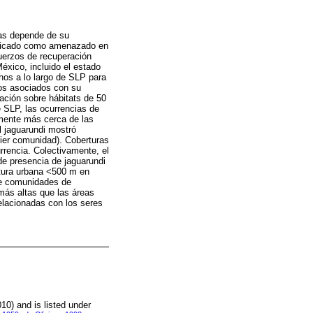
das depende de su
ificado como amenazado en
fuerzos de recuperación
México, incluido el estado
hos a lo largo de SLP para
tios asociados con su
mación sobre hábitats de 50
 SLP, las ocurrencias de
lmente más cerca de las
l jaguarundi mostró
uier comunidad). Coberturas
rencia. Colectivamente, el
de presencia de jaguarundi
rtura urbana <500 m en
de comunidades de
ás altas que las áreas
elacionadas con los seres
0) and is listed under