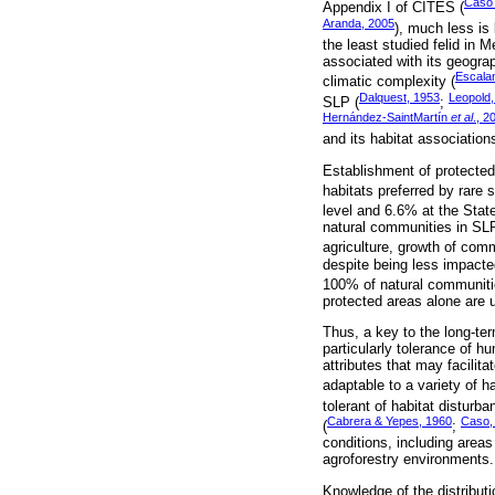
Cas
Appendix I of CITES (
Aranda, 2005
), much less is 
the least studied felid in 
associated with its geograp
Escala
climatic complexity (
Dalquest, 1953
Leopold,
SLP (
;
Hernández-SaintMartín
et al
., 2
and its habitat association
Establishment of protecte
habitats preferred by rare 
level and 6.6% at the State
natural communities in SLP 
agriculture, growth of comm
despite being less impact
100% of natural communiti
protected areas alone are u
Thus, a key to the long-ter
particularly tolerance of 
attributes that may facilit
adaptable to a variety of ha
tolerant of habitat disturba
Cabrera & Yepes, 1960
Caso,
(
;
conditions, including area
agroforestry environments.
Knowledge of the distribut