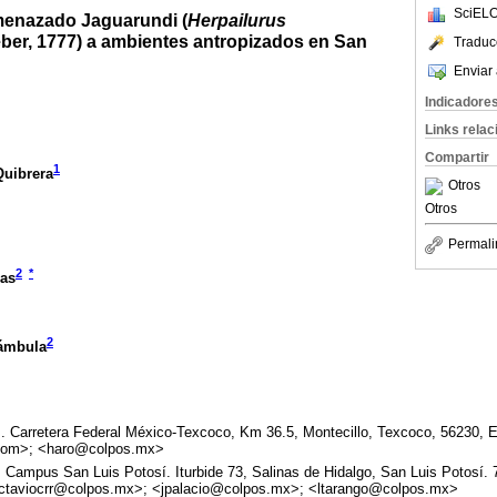
SciELO
menazado Jaguarundi (
Herpailurus
ber, 1777) a ambientes antropizados en San
Traduc
Enviar 
Indicadore
Links rela
Compartir
1
uibrera
Otros
Otros
Permali
2
*
sas
2
rámbula
. Carretera Federal México-Texcoco, Km 36.5, Montecillo, Texcoco, 56230, 
com>; <haro@colpos.mx>
 Campus San Luis Potosí. Iturbide 73, Salinas de Hidalgo, San Luis Potosí.
taviocrr@colpos.mx>; <jpalacio@colpos.mx>; <ltarango@colpos.mx>