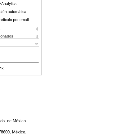
 Analytics
ción automática
artículo por email
s
cionados
nk
Edo. de México.
 78600, México.