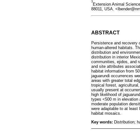
3
Extension Animal Scienc
88011, USA. <lbender@n
ABSTRACT
Persistence and recovery of
human-altered habitats. Th
distribution and environmen
distribution in interior Me
communities, ejidos, and r
and site attributes associat
habitat information from 5
jaguarundi occurrences were
areas with greater total e
tropical forest, agricultur
usually present at occurre
high likelihood of jaguarun
types <500 m in elevation
moderate population densit
were adaptable to at least
habitat mosaics.
Key words:
Distribution; 