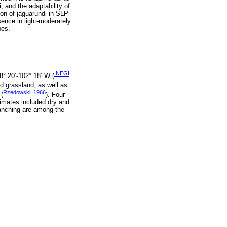
 and the adaptability of
ion of jaguarundi in SLP
sence in light-moderately
pes.
INEGI,
8° 20’-102° 18’ W (
nd grassland, as well as
Rzedowski, 1966
 (
). Four
limates included dry and
ranching are among the