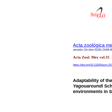
Acta zoológica m
versión On-line
ISSN
2448-
Acta Zool. Mex vol.35
https://doi.org/10.21829/azm.2
Adaptability of th
Yagouaroundi
Sch
environments in S