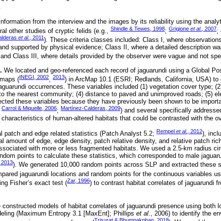
.
ormation from the interview and the images by its reliability using the analyti
Shindle & Tewes, 1998
Grigione
et al
., 2007
al other studies of cryptic felids (e.g.,
;
;
alderas
et al
., 2011
). These criteria classes included: Class I, where observation
nd supported by physical evidence; Class II, where a detailed description was
and Class III, where details provided by the observer were vague and not spec
.
We located and geo-referenced each record of jaguarundi using a Global Pos
INEGI, 2002
2013
 maps (
,
) in ArcMap 10.1 (ESRI; Redlands, California, USA) to
aguarundi occurrences. These variables included (1) vegetation cover type; (2
 to the nearest community; (4) distance to paved and unimproved roads; (5) e
ected these variables because they have previously been shown to be importan
Carrol & Miquelle, 2006
Martínez-Calderas, 2009
,
;
) and several specifically address
s characteristics of human-altered habitats that could be contrasted with the 
Rempel
et al
., 2012
 patch and edge related statistics (Patch Analyst 5.2;
), inc
al amount of edge, edge density, patch relative density, and relative patch ric
sociated with more or less fragmented habitats. We used a 2.5-km radius circ
andom points to calculate these statistics, which corresponded to male jaguar
 2013
). We generated 10,000 random points across SLP and extracted these s
pared jaguarundi locations and random points for the continuous variables 
Zar, 1996
ing Fisher’s exact test (
) to contrast habitat correlates of jaguarundi 
constructed models of habitat correlates of jaguarundi presence using both lo
ling (Maximum Entropy 3.1 [MaxEnt]; Phillips
et al
., 2006) to identify the e
Trisurat & Bhumpakphan, 2018