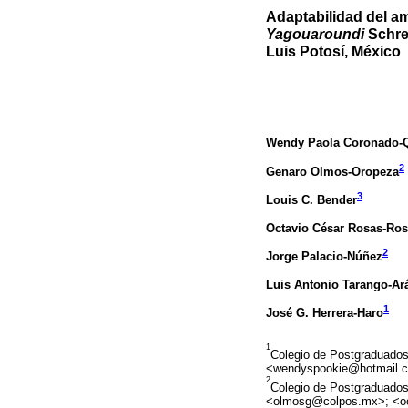
Adaptabilidad del a
Yagouaroundi
Schre
Luis Potosí, México
Wendy Paola Coronado-Q
2
Genaro Olmos-Oropeza
3
Louis C. Bender
Octavio César Rosas-Ro
2
Jorge Palacio-Núñez
Luis Antonio Tarango-A
1
José G. Herrera-Haro
1
Colegio de Postgraduados
<wendyspookie@hotmail.
2
Colegio de Postgraduados
<olmosg@colpos.mx>; <oc