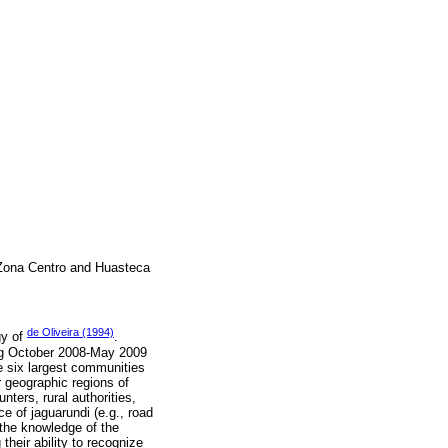
, Zona Centro and Huasteca
de Oliveira (1994)
gy of
.
ing October 2008-May 2009
e six largest communities
r geographic regions of
nters, rural authorities,
e of jaguarundi (e.g., road
d the knowledge of the
their ability to recognize