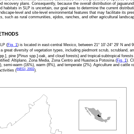
 recovery plans. Consequently, because the overall distribution of jaguarundi,
d habitats in SLP is uncertain, our goal was to determine the current distribut
ndscape-level and site-level environmental features that may facilitate its pre
, such as rural communities, ejidos, ranches, and other agricultural landsca
ETHODS
SLP (
Fig. 1
) is located in east-central Mexico, between 21° 10’-24° 29’ N and 9
 a great diversity of vegetation types, including piedmont scrub, scrubland, a
p.], pine [
Pinus
spp.]-oak, and cloud forests) and tropical-subtropical forests
ntified: Altiplano, Zona Media, Zona Centro and Huasteca Potosina (
Fig. 1
). C
), semi-warm (16%), warm (8%), and temperate (2%). Agriculture and cattle 
INEGI, 2002
tivities (
).