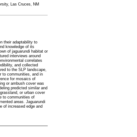
rsity, Las Cruces, NM
 their adaptability to
and knowledge of its
own of jaguarundi habitat or
ctured interviews around
environmental correlates
dibility, and collected
ared to the SLP landscape,
er to communities, and in
rence for mosaics of
hiding or ambush cover was
eling predicted similar and
, grassland, or urban cover
e to communities of
agmented areas. Jaguarundi
se of increased edge and