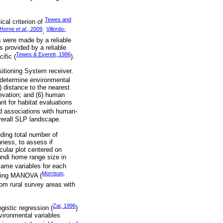
Tewes and
cal criterion of
Horne
et al
., 2009
Villordo-
;
s were made by a reliable
 provided by a reliable
Tewes & Everett, 1986
ific (
).
itioning System receiver.
 determine environmental
) distance to the nearest
levation; and (6) human
t for habitat evaluations
ed associations with human-
overall SLP landscape.
luding total number of
hness, to assess if
ular plot centered on
undi home range size in
ame variables for each
Morrison,
using MANOVA (
from rural survey areas with
Zar, 1996
gistic regression (
)
nvironmental variables