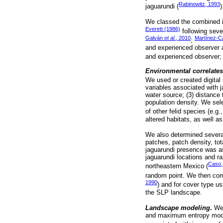
Rabinowitz, 1993
jaguarundi (
)
We classed the combined inf
Everett (1986)
following sever
Galván
et al
., 2010
Martínez-C
;
and experienced observer a
and experienced observer; 
Environmental correlates
We used or created digital
variables associated with j
water source; (3) distance
population density. We sel
of other felid species (e.g.
altered habitats, as well a
We also determined several
patches, patch density, tot
jaguarundi presence was as
jaguarundi locations and r
Caso,
northeastern Mexico (
random point. We then com
1990
) and for cover type us
the SLP landscape.
Landscape modeling
.
We 
and maximum entropy mode