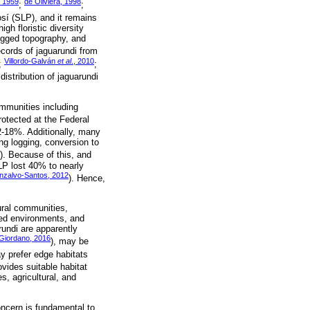
, 1959
de Oliviera, 1998
;
;
osí (SLP), and it remains
gh floristic diversity
rugged topography, and
records of jaguarundi from
Villordo-Galván
et al
., 2010
;
;
distribution of jaguarundi
mmunities including
rotected at the Federal
2-18%. Additionally, many
ing logging, conversion to
). Because of this, and
P lost 40% to nearly
zalvo-Santos, 2012
). Hence,
tural communities,
red environments, and
rundi are apparently
Giordano, 2016
), may be
y prefer edge habitats
ovides suitable habitat
, agricultural, and
oncern is fundamental to