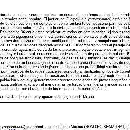
ción de especies raras en regiones en desarrollo con áreas protegidas limita
s alterados por el hombre. El jaguarundi (
Herpailurus yagouaroundi
) está clas
de su distribución y su correlación con el ambiente es necesario para los es
co se sabe sobre el hábitat o la distribución de jaguarundi en el interior de 
 Realizamos 96 entrevistas semiestructuradas en comunidades, ejidos y ranc
sencia de jaguarundi e identificar correlaciones ambientales y atributos de si
ntrevistas utilizando criterios analíticos de credibilidad y recopilamos infor
 de las cuatro regiones geográficas de SLP. En comparación con el paisaje de
 cerca del agua, más cerca de las carreteras, a bajas elevaciones, margina
on mayor borde total, densidad de bordes y número de parches de paisaje. E
os de bosques tropicales, agrícolas, de pastizales y urbanos (es decir, cualq
e denso o de emboscada generalmente estaban presentes en los sitios de ocur
y el modelo de regresión logística predijeron una probabilidad similar y alta 
 por mosaicos de bosques tropicales, agricultura, pastizales o tipos de cobe
arreteras. Estos paisajes de mosaicos tendían a estar relativamente cerca 
oblación y agua, y generalmente soportan densidades de presas pequeñas m
aguarundi se adaptaron al menos a las perturbaciones ligeras y moderadas r
eneficiados por el aumento de los mosaicos de borde y hábitat.
ón; hábitat; Herpailurus yagouaroundi; jaguarundi; México
s yagouaroundi
) is a threatened species in Mexico (NOM-059; SEMARNAT, 201