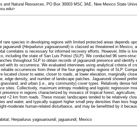
es and Natural Resources, PO Box 30003 MSC 3AE, New Mexico State Unive
msu.edu>
 rare species in developing regions with limited protected areas depends upon
e jaguarundi (
Herpailurus yagouaroundi
) is classed as threatened in Mexico, 
tal correlates is necessary for informed recovery efforts. However, little is kn
xico, including the state of San Luis Potosí (SLP). We conducted 96 semi-stru
anches throughout SLP to obtain records of jaguarundi presence and identify 
ed with its occurrence. We evaluated interviews using analytical criteria of cre
0 reliable occurrences from three of the four geographic regions of SLP. Comp
 located closer to water, closer to roads, at lower elevation, marginally clos
dge, edge density, and number of landscape patches. Jaguarundi showed prefe
al, grassland, and urban (i.e., any community) cover types. Relatively dense 
nce sites. Collectively, maximum entropy modeling and logistic regression mod
di presence in regions characterized by mosaics of tropical forest, agriculture
 and <2 km from roads. These mosaic landscapes tended to be relatively clos
ies and water, and typically support higher small prey densities than less fr
 light-moderate human-related disturbance, and may be benefitted by it becau
habitat; Herpailurus yagouaroundi; jaguarundi; Mexico