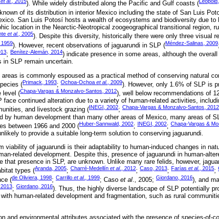
o
et al
., 2015
Leopold
). While widely distributed along the Pacific and Gulf coasts (
known of its distribution in interior Mexico including the state of San Luis Pot
Mexico. San Luis Potosí hosts a wealth of ecosystems and biodiversity due to hi
hic location in the Nearctic-Neotropical zoogeographical transitional region, 
nte
et al
., 2005
). Despite this diversity, historically there were only three visual 
 1959
Méndez-Salinas, 2009
). However, recent observations of jaguarundi in SLP (
013
Benítez-Alemán, 2014
;
) indicate presence in some areas, although the overall 
s in SLP remain uncertain.
d areas is commonly espoused as a practical method of conserving natural co
Primack, 1993
Ochoa-Ochoa
et al
., 2009
species (
;
). However, only 1.6% of SLP is p
Chapa-Vargas & Monzalvo-Santos, 2012
 level (
), well below recommendations of 1
face continued alteration due to a variety of human-related activities, includ
INEGI, 2002
Chapa-Vargas & Monzalvo-Santos, 2012
unities, and livestock grazing (
;
ed by human development than many other areas of Mexico, many areas of SL
Huber-Sannwald, 2002
INEGI, 2002
Chapa-Vargas & Mon
es between 1966 and 2000 (
;
;
nlikely to provide a suitable long-term solution to conserving jaguarundi.
m viability of jaguarundi is their adaptability to human-induced changes in na
human-related development. Despite this, presence of jaguarundi in human-alte
ate that presence in SLP, are unknown. Unlike many rare felids, however, jagua
Aranda, 2005
Charré-Medellín
et al
., 2012
Caso, 2013
Farías
et al
., 2015
bitat types (
;
;
;
;
de Oliviera, 1998
Carrillo
et al
., 1999
Giordano, 2016
nce (
;
; Caso
et al
., 2005;
), and ma
 2013
Giordano, 2016
;
). Thus, the highly diverse landscape of SLP potentially pr
s with human-related development and fragmentation, such as rural communities
ion and environmental attributes associated with the presence of species-of-c