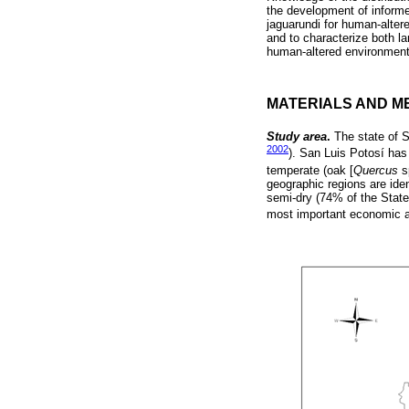
the development of informed
jaguarundi for human-altere
and to characterize both la
human-altered environments
MATERIALS AND M
Study area
.
The state of 
2002
). San Luis Potosí has
temperate (oak [
Quercus
sp
geographic regions are ide
semi-dry (74% of the State
most important economic ac