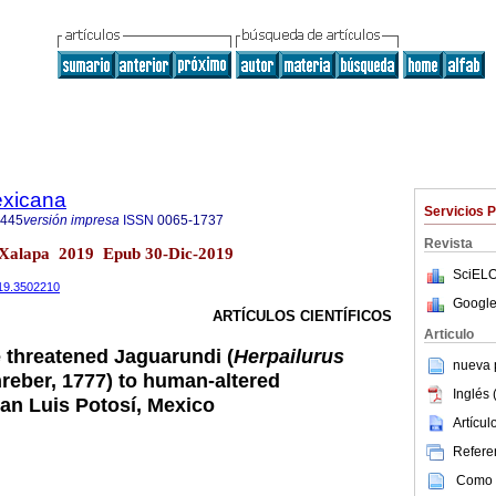
exicana
Servicios 
8445
versión impresa
ISSN
0065-1737
Revista
 Xalapa 2019 Epub 30-Dic-2019
SciELO
019.3502210
Google
ARTÍCULOS CIENTÍFICOS
Articulo
e threatened Jaguarundi (
Herpailurus
nueva p
reber, 1777) to human-altered
Inglés 
an Luis Potosí, Mexico
Artícu
Referen
Como c