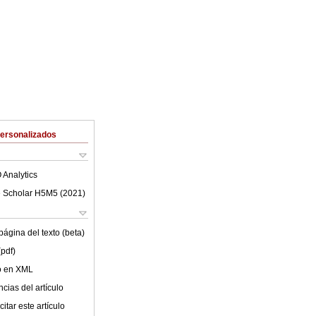
Personalizados
 Analytics
 Scholar H5M5 (
2021
)
ágina del texto (beta)
(pdf)
lo en XML
cias del artículo
itar este artículo