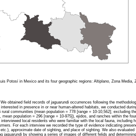
uis Potosí in Mexico and its four geographic regions: Altiplano, Zona Media
We obtained field records of jaguarundi occurrences following the methodolo
 interested in presence in or near human-altered habitats, we conducted dur
6 rural communities (mean population = 778 [range = 10-10,562]; excluding th
, mean population = 296 [range = 10-975]), ejidos, and ranches within the fou
nterviewed local residents who were familiar with the local fauna, including hu
armers. For each interview we recorded the type of evidence indicating presenc
ls, etc.), approximate date of sighting, and place of sighting. We also evaluate
g jaguarundi by showing a series of images of different felids and determining 