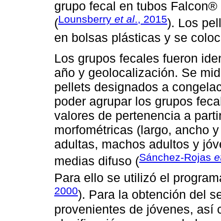
grupo fecal en tubos Falcon®
Lounsberry
et al
., 2015
(
). Los pe
en bolsas plásticas y se colo
Los grupos fecales fueron ide
año y geolocalización. Se mid
pellets designados a congelac
poder agrupar los grupos feca
valores de pertenencia a parti
morfométricas (largo, ancho 
adultas, machos adultos y jóv
Sánchez-Rojas
e
medias difuso (
Para ello se utilizó el progra
2000
). Para la obtención del s
provenientes de jóvenes, así