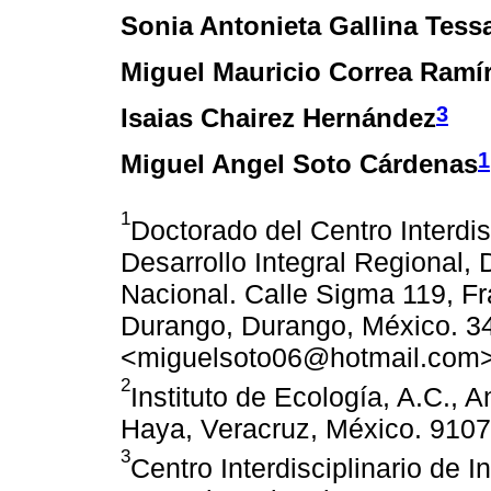
Sonia Antonieta Gallina Tess
Miguel Mauricio Correa Ramí
3
Isaias Chairez Hernández
1
Miguel Angel Soto Cárdenas
1
Doctorado del Centro Interdis
Desarrollo Integral Regional, 
Nacional. Calle Sigma 119, F
Durango, Durango, México. 
<miguelsoto06@hotmail.com
2
Instituto de Ecología, A.C., 
Haya, Veracruz, México. 9107
3
Centro Interdisciplinario de I