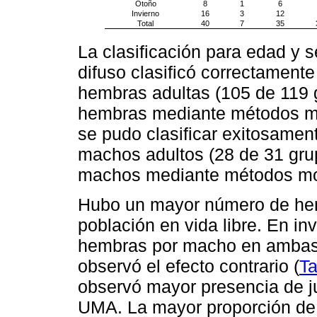
Otoño
8
1
6
Invierno
16
3
12
Total
40
7
35
La clasificación para edad y
difuso clasificó correctament
hembras adultas (105 de 119 
hembras mediante métodos mo
se pudo clasificar exitosamen
machos adultos (28 de 31 gru
machos mediante métodos mol
Hubo un mayor número de he
población en vida libre. En i
hembras por macho en ambas 
observó el efecto contrario (
Ta
observó mayor presencia de j
UMA. La mayor proporción de 