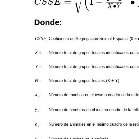
√
(
=
1
−
∙
C
S
S
E
C
S
S
E
=
1
-
N
-
1
X
∙
Y
∙
∑
i
=
1
k
x
i
y
i
n
i
-
1
∙
X
Y
Donde:
CSSE
:
Coeficiente de Segregación Sexual Espacial (0 = 
X
=
Número total de grupos fecales identificados com
Y
=
Número total de grupos fecales identificados com
N
=
Número total de grupos fecales (X + Y)
x
=
Número de machos en el iésimo cuadro de la retíc
i
y
=
Número de hembras en el iésimo cuadro de la retí
i
n
=
Número de animales en el iésimo cuadro de la retí
i