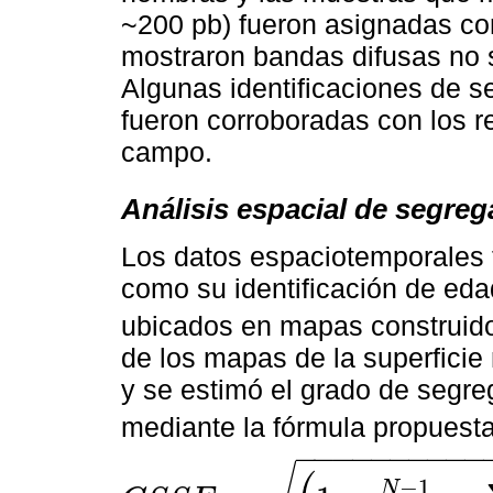
~200 pb) fueron asignadas c
mostraron bandas difusas no s
Algunas identificaciones de 
fueron corroboradas con los r
campo.
Análisis espacial de segreg
Los datos espaciotemporales 
como su identificación de eda
ubicados en mapas construid
de los mapas de la superficie
y se estimó el grado de segre
mediante la fórmula propuest
−
−
−
−
−
−
−
−
−
−
−
1
N