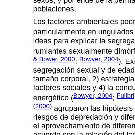
sexos, y por ende de la perma
poblaciones.
Los factores ambientales podrí
particularmente en ungulados 
ideas para explicar la segreg
rumiantes sexualmente dimórfi
& Bower, 2000
Bowyer, 2004
;
). E
segregación sexual y de edad
tamaño corporal, 2) estrategia
factores sociales y 4) la cond
Bowyer, 2004
Fullbr
energético (
;
(2000)
agruparon las hipótesis
riesgos de depredación y difer
el aprovechamiento de diferen
acuerdo con la relación del ta