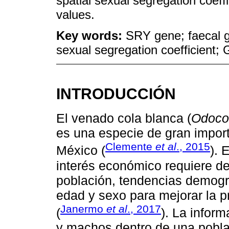
spatial sexual segregation coeff
values.
Key words:
SRY gene; faecal 
sexual segregation coefficient; 
INTRODUCCIÓN
El venado cola blanca (
Odocoi
es una especie de gran impor
Clemente
et al
., 2015
México (
). 
interés económico requiere del
población, tendencias demográ
edad y sexo para mejorar la p
Janermo
et al
., 2017
(
). La infor
y machos dentro de una pobla