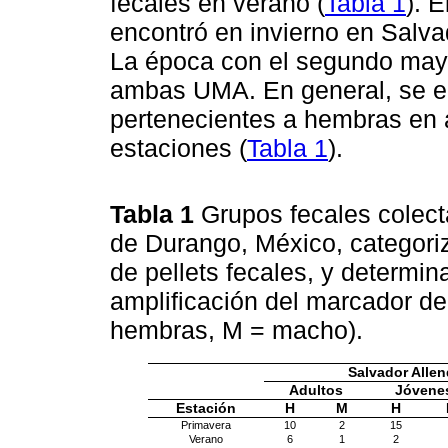
fecales en verano (
Tabla 1
). 
encontró en invierno en Salvad
La época con el segundo may
ambas UMA. En general, se e
pertenecientes a hembras en
estaciones (
Tabla 1
).
Tabla 1
Grupos fecales colec
de Durango, México, categori
de pellets fecales, y determin
amplificación del marcador d
hembras, M = macho).
Salvador Alle
Adultos
Jóvene
Estación
H
M
H
Primavera
10
2
15
Verano
6
1
2