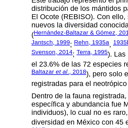
distribución de los mántidos p
El Ocote (REBISO). Con ello, 
nuevos la diversidad conocid
Hernández-Baltazar & Gómez, 20
(
Jantsch, 1999
Rehn, 1935a
1935
;
,
Svenson, 2014
Terra, 1995
;
). Las
el 23.6% de las 72 especies r
Baltazar
et al
., 2018
), pero solo
registradas para el neotrópico
Dentro de la fauna registrada,
específica y abundancia fue M
individuos), lo cual no es rar
diversidad en México con 45 