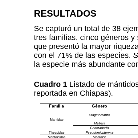
RESULTADOS
Se capturó un total de 38 eje
tres familias, cinco géneros y 
que presentó la mayor riqueza
con el 71% de las especies.
S
la especie más abundante con 
Cuadro 1
Listado de mántido
reportada en Chiapas).
Familia
Género
Stagmomantis
Mantidae
Melliera
Choeradodis
Thespidae
Pseudomiopteryxs
Mantoididae
Mantoida