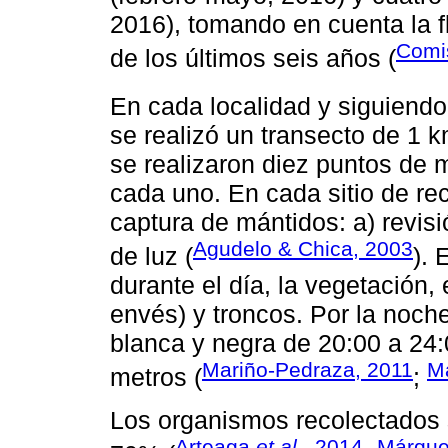
2016), tomando en cuenta la fl
Comi
de los últimos seis años (
En cada localidad y siguiend
se realizó un transecto de 1 
se realizaron diez puntos de 
cada uno. En cada sitio de re
captura de mántidos: a) revis
Agudelo & Chica, 2003
de luz (
). 
durante el día, la vegetación,
envés) y troncos. Por la noche
blanca y negra de 20:00 a 24:
Mariño-Pedraza, 2011
M
metros (
;
Los organismos recolectados s
Arteaga
et al
., 2014
Márque