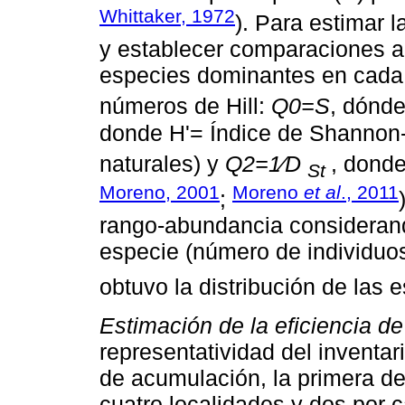
Whittaker, 1972
). Para estimar 
y establecer comparaciones a 
especies dominantes en cada 
números de Hill:
Q0=S
, dónd
donde H'= Índice de Shannon-
naturales) y
Q2=1⁄D
, dond
St
Moreno, 2001
Moreno
et al
., 2011
;
rango-abundancia considerand
especie (número de individuos
obtuvo la distribución de las 
Estimación de la eficiencia de
representatividad del inventar
de acumulación, la primera d
cuatro localidades y dos por 