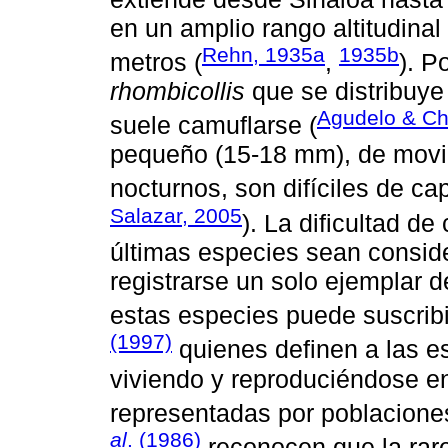
en un amplio rango altitudinal
Rehn, 1935a
1935b
metros (
,
). P
rhombicollis
que se distribuye
Agudelo & Ch
suele camuflarse (
pequeño (15-18 mm), de movi
nocturnos, son difíciles de cap
Salazar, 2005
). La dificultad d
últimas especies sean consid
registrarse un solo ejemplar d
estas especies puede suscribi
(1997)
quienes definen a las e
viviendo y reproduciéndose en
representadas por poblacione
al
. (1986)
reconocen que la rare