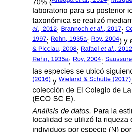
70% (
;
laboratorio para su posterior 
taxonómica se realizó mediante
al
., 2012
Brannoch
et al
., 2017
Ce
;
;
1997
Rehn, 1935a
Roy, 2004
;
;
) y
& Picciau, 2008
Rafael
et al
., 201
;
Rehn, 1935a
Roy, 2004
Saussure
;
;
las especies se ubicó siguie
(2016)
Wieland & Schütte (2017)
y
colección de El Colegio de La
(ECO-SC-E).
Análisis de datos.
Para la esti
localidad se utilizó la riqueza
individuos por especie (N) por