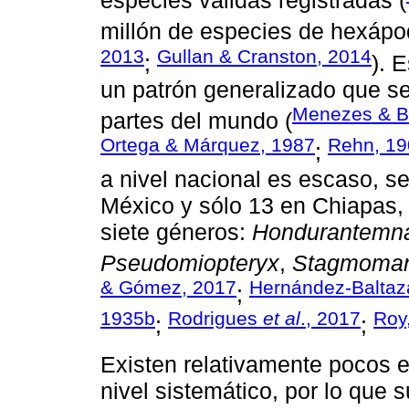
especies válidas registradas (
millón de especies de hexápo
2013
Gullan & Cranston, 2014
;
). 
un patrón generalizado que s
Menezes & B
partes del mundo (
Ortega & Márquez, 1987
Rehn, 19
;
a nivel nacional es escaso, s
México y sólo 13 en Chiapas, 
siete géneros:
Hondurantemn
Pseudomiopteryx
,
Stagmoman
& Gómez, 2017
Hernández-Balta
;
1935b
Rodrigues
et al
., 2017
Roy
;
;
Existen relativamente pocos e
nivel sistemático, por lo que 