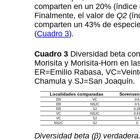
comparten en un 20% (índice d
Finalmente, el valor de
Q2
(ín
comparten un 43% de especie
(
Cuadro 3
).
Cuadro 3
Diversidad beta con
Morisita y Morisita-Horn en l
ER=Emilio Rabasa, VC=Vein
Chamula y SJ=San Joaquín.
Localidades comparadas
Sorensen
ER
VC
0.6
ER
NSJC
0.5
ER
SJ
0.2
VC
NSJC
0.6
VC
SJ
0.4
NSJC
SJ
0
Diversidad beta (β) verdadera