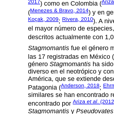
2017
Ariz
) como en Colombia (
Menezes & Bravo, 2014
(
) y en ge
Koçak, 2009
Rivera, 2010
;
). A ni
el mayor número de especies,
descritos actualmente con 1,0
Stagmomantis
fue el género 
las 17 registradas en México (
género
Stagmomantis
ha sido
diverso en el neotrópico y con
América, que se extiende des
Anderson, 2018
Ehr
Patagonia (
;
similares se han encontrado r
Ariza
et al
. (2012
encontrado por
Stagmomantis
y
Pseudovates