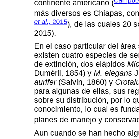
Campbel
continente americano (
más diversos es Chiapas, con
et al.,
2015
), de las cuales 20
2015).
En el caso particular del área 
existen cuatro especies de s
de extinción, dos elápidos
Mic
Duméril, 1854) y
M. elegans
J
aurifer
(Salvin, 1860) y
Crotal
para algunas de ellas, sus re
sobre su distribución, por lo 
conocimiento, lo cual es fund
planes de manejo y conservac
Aun cuando se han hecho algu