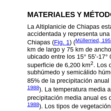
MATERIALES Y MÉTO
La Altiplanicie de Chiapas est
accidentada y representa una d
Müllerried, 19
Chiapas (
Fig. 1
) (
km de largo y 75 km de ancho,
ubicado entre los 15° 55’-17°
2
superficie de 6,200 km
. Los
subhúmedo y semicálido húme
85% de la precipitación anual
1988
). La temperatura media a
precipitación media anual es
1988
). Los tipos de vegetació