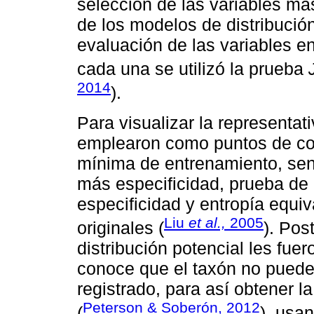
selección de las variables má
de los modelos de distribución
evaluación de las variables e
cada una se utilizó la prueba
2014
).
Para visualizar la representat
emplearon como puntos de cor
mínima de entrenamiento, sen
más especificidad, prueba de
especificidad y entropía equi
Liu
et al.,
2005
originales (
). Pos
distribución potencial les fue
conoce que el taxón no puede 
registrado, para así obtener l
Peterson & Soberón, 2012
(
), usa