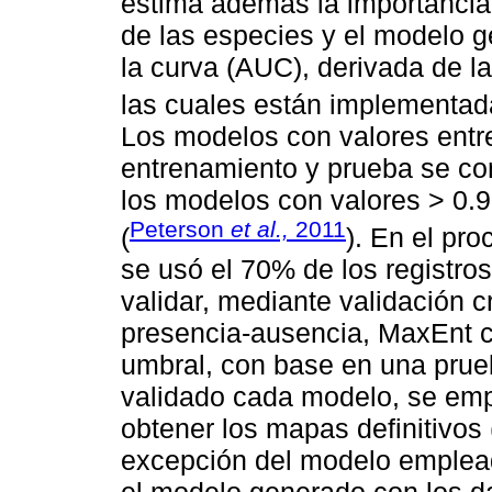
estima además la importancia 
de las especies y el modelo g
la curva (AUC), derivada de l
las cuales están implementad
Los modelos con valores entre
entrenamiento y prueba se c
los modelos con valores > 0.
Peterson
et al.,
2011
(
). En el pr
se usó el 70% de los registro
validar, mediante validación 
presencia-ausencia, MaxEnt ca
umbral, con base en una prue
validado cada modelo, se empl
obtener los mapas definitivo
excepción del modelo emple