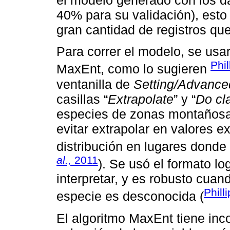
el modelo generado con los da
40% para su validación), esto 
gran cantidad de registros que
Para correr el modelo, se usa
Phil
MaxEnt, como lo sugieren
ventanilla de
Setting/Advance
casillas “
Extrapolate
” y “
Do cl
especies de zonas montaños
evitar extrapolar en valores e
distribución en lugares donde 
al.,
2011
). Se usó el formato lo
interpretar, y es robusto cuan
Phill
especie es desconocida (
El algoritmo MaxEnt tiene inc