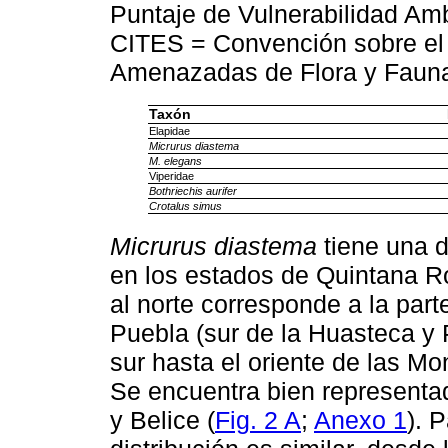
Puntaje de Vulnerabilidad Amb
CITES = Convención sobre el 
Amenazadas de Flora y Fauna S
Taxón
Elapidae
Micrurus diastema
M. elegans
Viperidae
Bothriechis aurifer
Crotalus simus
Micrurus diastema
tiene una d
en los estados de Quintana Ro
al norte corresponde a la part
Puebla (sur de la Huasteca y 
sur hasta el oriente de las M
Se encuentra bien represent
y Belice (
Fig. 2 A
;
Anexo 1
). 