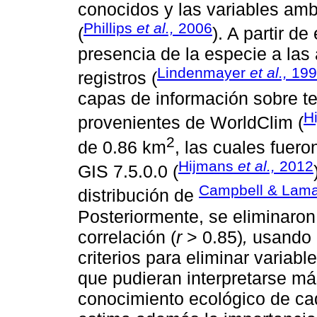
conocidos y las variables amb
Phillips
et al.,
2006
(
). A partir de
presencia de la especie a las
Lindenmayer
et al.,
199
registros (
capas de información sobre te
H
provenientes de WorldClim (
2
de 0.86 km
, las cuales fuer
Hijmans
et al.,
2012
GIS 7.5.0.0 (
Campbell & Lama
distribución de
Posteriormente, se eliminaron
correlación (
r
> 0.85)
,
usando e
criterios para eliminar variab
que pudieran interpretarse má
conocimiento ecológico de ca