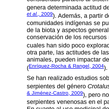
genera determinada actitud de
et al.,
2009
). Además, a partir 
comunidades indígenas se pue
de la biota y aspectos genera
conservación de los recursos n
cuales han sido poco explora
otra parte, las actitudes de l
animales, pueden impactar de
Enríquez-Rocha & Rangel, 2004
(
).
Se han realizado estudios sob
serpientes del género
Crotalu
& Jiménez-Castro, 2009
), pero n
serpientes venenosas en el pa
En cuanto al uso medicinal de 