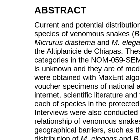
ABSTRACT
Current and potential distributi
species of venomous snakes (
B
Micrurus diastema
and
M. eleg
the Altiplanicie de Chiapas. The
categories in the NOM-059-SEMA
is unknown and they are of medi
were obtained with MaxEnt algor
voucher specimens of national 
internet, scientific literature an
each of species in the protecte
Interviews were also conducted 
relationship of venomous snake
geographical barriers, such as t
distribution of
M. elegans
and
B.