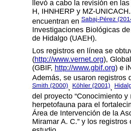
llevó a cabo la revisión en l
H, IHNHERP y MZ-UNICACH. L
Sabaj-Pérez (201
encuentran en
Investigaciones Biológicas d
de Hidalgo (UAEH).
Los registros en línea se obtu
(
http://www.vernet.org
), Globa
(GBIF,
http://www.gbif.org
) e i
Además, se usaron registros d
Smith (2000)
Köhler (2001)
Hidal
,
,
del proyecto “Conocimiento y 
herpetofauna para el fortalec
Área de Intervención de la As
Miramar A. C.” y los registro
estudio.