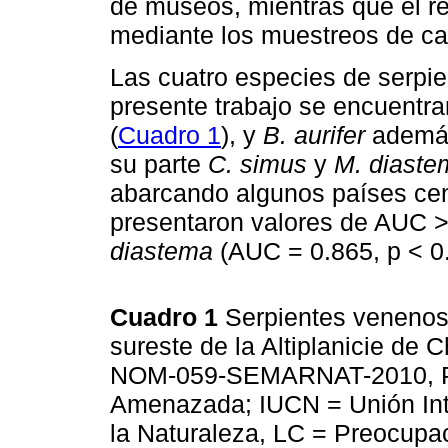
de museos, mientras que el re
mediante los muestreos de c
Las cuatro especies de serpi
presente trabajo se encuentran
(
Cuadro 1
), y
B. aurifer
además 
su parte
C. simus
y
M. diaste
abarcando algunos países ce
presentaron valores de AUC >
diastema
(AUC = 0.865, p < 0.
Cuadro 1
Serpientes venenos
sureste de la Altiplanicie de 
NOM-059-SEMARNAT-2010, Pr =
Amenazada; IUCN = Unión Int
la Naturaleza, LC = Preocupa