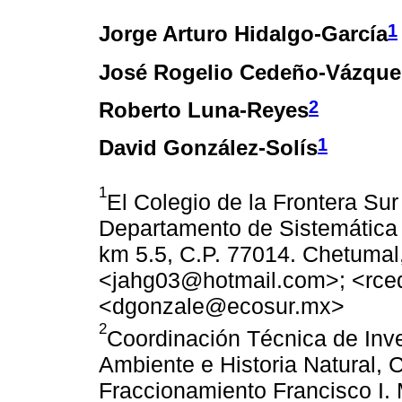
1
Jorge Arturo Hidalgo-García
José Rogelio Cedeño-Vázque
2
Roberto Luna-Reyes
1
David González-Solís
1
El Colegio de la Frontera S
Departamento de Sistemática 
km 5.5, C.P. 77014. Chetumal
<jahg03@hotmail.com>; <rc
<dgonzale@ecosur.mx>
2
Coordinación Técnica de Inve
Ambiente e Historia Natural, 
Fraccionamiento Francisco I. 