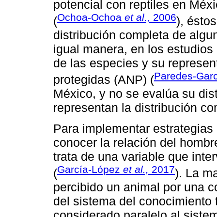
potencial con reptiles en Méx
Ochoa-Ochoa
et al.,
2006
(
), ésto
distribución completa de alg
igual manera, en los estudios 
de las especies y su represent
Paredes-Gar
protegidas (ANP) (
México, y no se evalúa su dis
representan la distribución c
Para implementar estrategias
conocer la relación del hombr
trata de una variable que inte
García-López
et al.,
2017
(
). La m
percibido un animal por una 
del sistema del conocimiento t
considerado paralelo al sistem