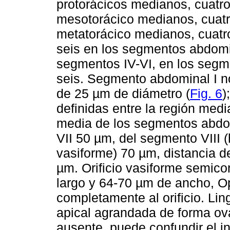
protorácicos medianos, cuatro
mesotorácico medianos, cuatr
metatorácico medianos, cuatr
seis en los segmentos abdomin
segmentos IV-VI, en los segme
seis. Segmento abdominal I 
de 25 µm de diámetro (
Fig. 6
)
definidas entre la región medi
media de los segmentos abdo
VII 50 µm, del segmento VIII (h
vasiforme) 70 µm, distancia de
µm. Orificio vasiforme semic
largo y 64-70 µm de ancho, O
completamente al orificio. Lin
apical agrandada de forma ov
ausente, puede confundir el in