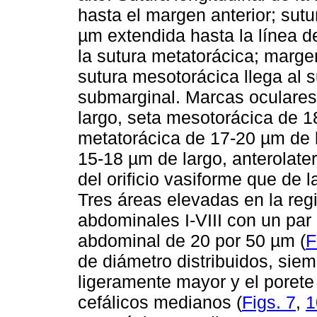
hasta el margen anterior; sut
µm extendida hasta la línea d
la sutura metatorácica; marge
sutura mesotorácica llega al s
submarginal. Marcas oculares
largo, seta mesotorácica de 1
metatorácica de 17-20 µm de l
15-18 µm de largo, anterolater
del orificio vasiforme que de 
Tres áreas elevadas en la reg
abdominales I-VIII con un par
abdominal de 20 por 50 µm (
F
de diámetro distribuidos, sie
ligeramente mayor y el poret
cefálicos medianos (
Figs. 7
,
1