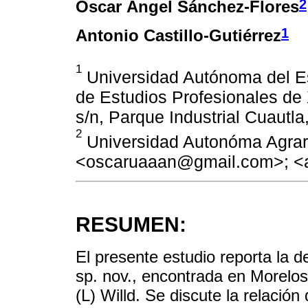
2
Óscar Ángel Sánchez-Flores
1
Antonio Castillo-Gutiérrez
1
Universidad Autónoma del E
de Estudios Profesionales de
s/n, Parque Industrial Cuautla
2
Universidad Autonóma Agrari
<oscaruaaan@gmail.com>; <
RESUMEN:
El presente estudio reporta la d
sp. nov., encontrada en Morelos
(L) Willd. Se discute la relació