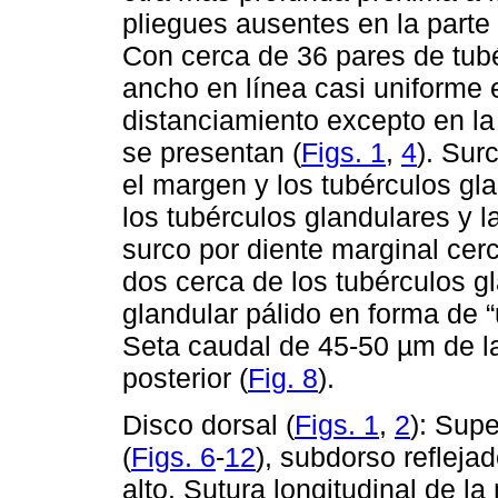
pliegues ausentes en la parte a
Con cerca de 36 pares de tub
ancho en línea casi uniforme
distanciamiento excepto en la 
se presentan (
Figs. 1
,
4
). Sur
el margen y los tubérculos gla
los tubérculos glandulares y l
surco por diente marginal ce
dos cerca de los tubérculos g
glandular pálido en forma de “
Seta caudal de 45-50 µm de lar
posterior (
Fig. 8
).
Disco dorsal (
Figs. 1
,
2
): Supe
(
Figs. 6
-
12
), subdorso reflej
alto. Sutura longitudinal de 