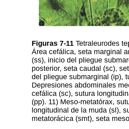
Figuras 7-11
Tetraleurodes te
Área cefálica, seta marginal a
(ss), inicio del pliegue submar
posterior, seta caudal (sc), se
del pliegue submarginal (ip), t
Depresiones abdominales medi
cefálica (sc), sutura longitudi
(pp). 11) Meso-metatórax, sutu
longitudinal de la muda (sl), 
metatorácica (smt), seta mes