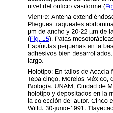
nivel del orificio vasiforme (
Fi
Vientre: Antena extendiéndose 
Pliegues traqueales abdominal
µm de ancho y 20-22 µm de lar
(
Fig. 15
). Patas mesotorácica
Espínulas pequeñas en la bas
adhesivos bien desarrollados
largo.
Holotipo: En tallos de Acacia 
Tepalcingo, Morelos México, d
Biología, UNAM, Ciudad de Mé
holotipo y depositados en la 
la colección del autor. Cinco e
Willd. 30-junio-1991. Tlayeca