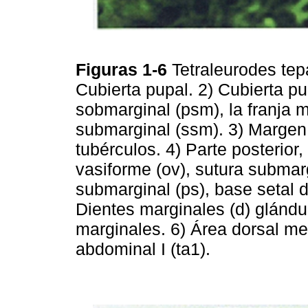
Figuras 1-6
Tetraleurodes tep
Cubierta pupal. 2) Cubierta p
sobmarginal (psm), la franja m
submarginal (ssm). 3) Margen
tubérculos. 4) Parte posterior, 
vasiforme (ov), sutura submarg
submarginal (ps), base setal 
Dientes marginales (d) glándul
marginales. 6) Área dorsal m
abdominal I (ta1).