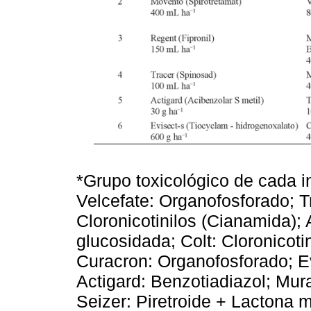
*Grupo toxicológico de cada i
Velcefate: Organofosforado; T
Cloronicotinilos (Cianamida);
glucosidada; Colt: Cloronicoti
Curacron: Organofosforado; Ev
Actigard: Benzotiadiazol; Mural
Seizer: Piretroide + Lactona 