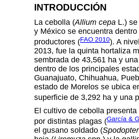
INTRODUCCIÓN
La cebolla (
Allium cepa
L.) se
y México se encuentra dentro 
FAO 2010
productores (
). A niv
2013, fue la quinta hortaliza 
sembrada de 43,561 ha y una 
dentro de los principales esta
Guanajuato, Chihuahua, Puebl
estado de Morelos se ubica en
superficie de 3,292 ha y una p
El cultivo de cebolla present
García & 
por distintas plagas (
el gusano soldado (
Spodopter