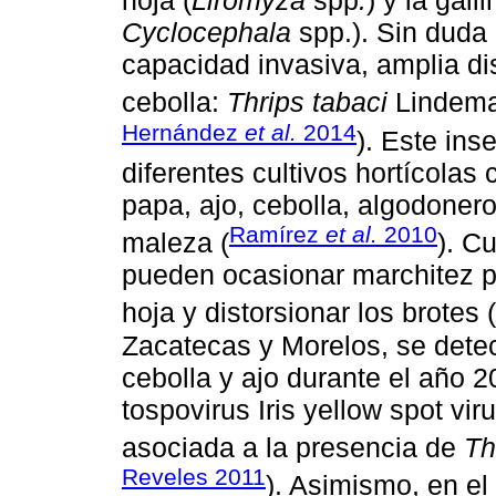
hoja (
Liromyza
spp
.
) y la gall
Cyclocephala
spp.). Sin duda
capacidad invasiva, amplia dist
cebolla:
Thrips tabaci
Lindeman
Hernández
et al.
2014
). Este ins
diferentes cultivos hortícolas
papa, ajo, cebolla, algodonero,
Ramírez
et al.
2010
maleza (
). C
pueden ocasionar marchitez pr
hoja y distorsionar los brotes (
Zacatecas y Morelos, se dete
cebolla y ajo durante el año 2
tospovirus Iris yellow spot v
asociada a la presencia de
Th
Reveles 2011
). Asimismo, en el