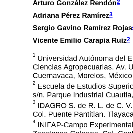
2
Arturo González Rendón
3
Adriana Pérez Ramírez
Sergio Gavino Ramírez Rojas
2
Vicente Emilio Carapia Ruiz
1
Universidad Autónoma del Es
Ciencias Agropecuarias. Av. 
Cuernavaca, Morelos, México.
2
Escuela de Estudios Superio
s/n, Parque Industrial Cuautla
3
IDAGRO S. de R. L. de C. V.
Col. Puente Pantitlan. Tlayac
4
INIFAP-Campo Experimental 