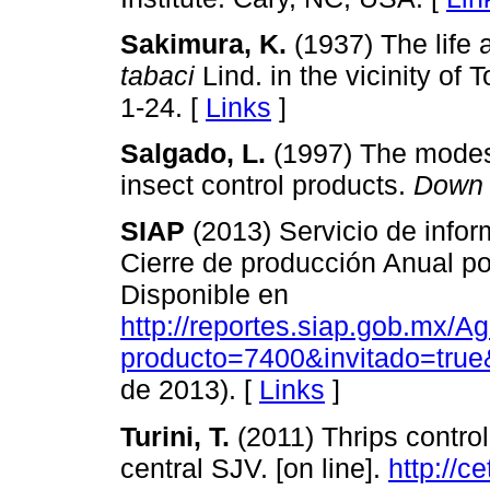
Sakimura, K.
(1937) The life 
tabaci
Lind. in the vicinity of
1-24. [
Links
]
Salgado, L.
(1997) The modes 
insect control products.
Down 
SIAP
(2013) Servicio de info
Cierre de producción Anual po
Disponible en
http://reportes.siap.gob.mx/
producto=7400&invitado=true
de 2013). [
Links
]
Turini, T.
(2011) Thrips contro
central SJV. [on line].
http://c