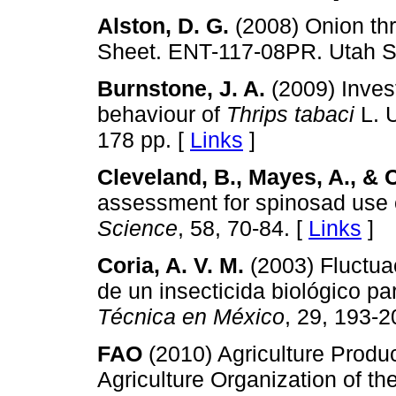
Alston, D. G.
(2008) Onion thr
Sheet. ENT-117-08PR. Utah Sta
Burnstone, J. A.
(2009) Invest
behaviour of
Thrips tabaci
L. U
178 pp. [
Links
]
Cleveland, B., Mayes, A., & C
assessment for spinosad use 
Science
, 58, 70-84. [
Links
]
Coria, A. V. M.
(2003) Fluctuac
de un insecticida biológico p
Técnica en México
, 29, 193-2
FAO
(2010) Agriculture Produc
Agriculture Organization of th