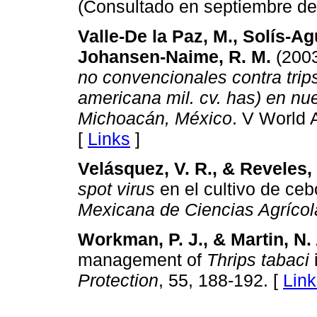
(Consultado en septiembre de
Valle-De la Paz, M., Solís-Agu
Johansen-Naime, R. M.
(200
no convencionales contra trip
americana mil. cv. has) en nu
Michoacán, México
. V World 
[
Links
]
Velásquez, V. R., & Reveles,
spot virus
en el cultivo de ce
Mexicana de Ciencias Agrícol
Workman, P. J., & Martin, N. 
management of
Thrips tabaci
Protection
, 55, 188-192. [
Link