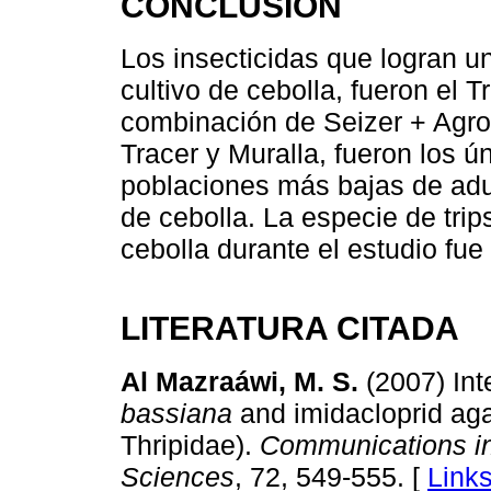
CONCLUSIÓN
Los insecticidas que logran un 
cultivo de cebolla, fueron el T
combinación de Seizer + Agrom
Tracer y Muralla, fueron los 
poblaciones más bajas de adult
de cebolla. La especie de trip
cebolla durante el estudio fue
LITERATURA CITADA
Al Mazraáwi, M. S.
(2007) Int
bassiana
and imidacloprid ag
Thripidae).
Communications in 
Sciences
, 72, 549-555. [
Link