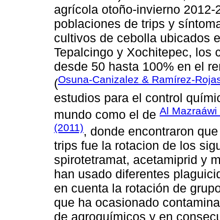
agrícola otoño-invierno 2012-
poblaciones de trips y síntoma
cultivos de cebolla ubicados 
Tepalcingo y Xochitepec, los 
desde 50 hasta 100% en el ren
Osuna-Canizalez & Ramírez-Roja
(
estudios para el control químic
Al Mazraáwi
mundo como el de
(2011)
, donde encontraron que
trips fue la rotacion de los si
spirotetramat, acetamiprid y m
han usado diferentes plaguicid
en cuenta la rotación de grup
que ha ocasionado contaminac
de agroquímicos y en consecu