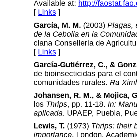
Available at:
http://faostat.fao
[
Links
]
García, M. M.
(2003)
Plagas, 
de la Cebolla en la Comunida
ciana Consellería de Agricult
[
Links
]
García-Gutiérrez, C., & Gon
de bioinsecticidas para el con
comunidades rurales.
Ra Xim
Johansen, R. M., & Mojica, G
los
Thrips
, pp. 11-18.
In:
Manua
aplicada
. UPAEP, Puebla, Pu
Lewis, T.
(1973)
Thrips: their
importance
. London, Academic