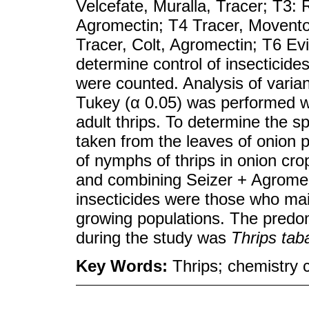
Velcefate, Muralla, Tracer; T3:
Agromectin; T4 Tracer, Movento,
Tracer, Colt, Agromectin; T6 Ev
determine control of insecticide
were counted. Analysis of varia
Tukey (α 0.05) was performed w
adult thrips. To determine the s
taken from the leaves of onion p
of nymphs of thrips in onion cr
and combining Seizer + Agromec
insecticides were those who main
growing populations. The predom
during the study was
Thrips tab
Key Words:
Thrips; chemistry c