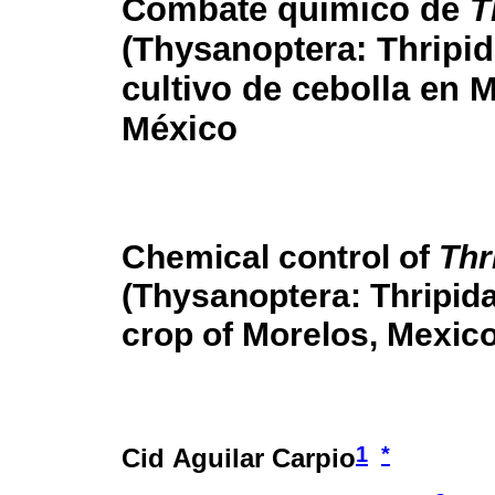
Combate químico de
T
(Thysanoptera: Thripid
cultivo de cebolla en 
México
Chemical control of
Thr
(Thysanoptera: Thripida
crop of Morelos, Mexic
1
*
Cid Aguilar Carpio