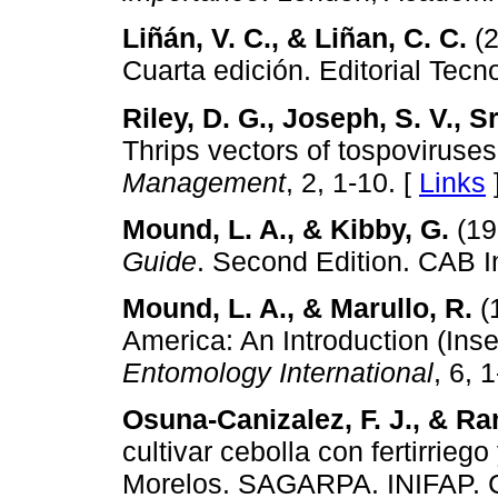
Liñán, V. C., & Liñan, C. C.
(
Cuarta edición. Editorial Tecn
Riley, D. G., Joseph, S. V., Sr
Thrips vectors of tospoviruse
Management
, 2, 1-10. [
Links
Mound, L. A., & Kibby, G.
(19
Guide
. Second Edition. CAB In
Mound, L. A., & Marullo, R.
(
America: An Introduction (Ins
Entomology International
, 6, 
Osuna-Canizalez, F. J., & Ra
cultivar cebolla con fertirrieg
Morelos. SAGARPA. INIFAP. 