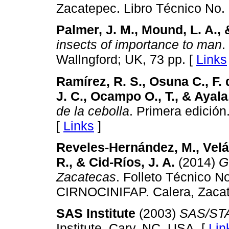
Zacatepec. Libro Técnico No. 
Palmer, J. M., Mound, L. A.,
insects of importance to man
.
Wallngford; UK, 73 pp. [
Links
Ramírez, R. S., Osuna C., F. 
J. C., Ocampo O., T., & Ayala,
de la cebolla
. Primera edición
[
Links
]
Reveles-Hernández, M., Velás
R., & Cid-Ríos, J. A.
(2014)
G
Zacatecas
. Folleto Técnico 
CIRNOCINIFAP. Calera, Zacat
SAS Institute
(2003)
SAS/STA
Institute. Cary, NC, USA. [
Lin