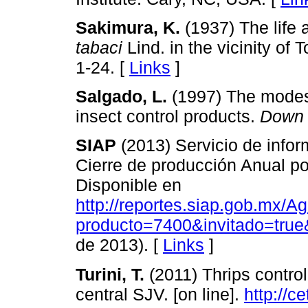
Sakimura, K.
(1937) The life 
tabaci
Lind. in the vicinity of
1-24. [
Links
]
Salgado, L.
(1997) The modes 
insect control products.
Down 
SIAP
(2013) Servicio de info
Cierre de producción Anual po
Disponible en
http://reportes.siap.gob.mx/
producto=7400&invitado=true
de 2013). [
Links
]
Turini, T.
(2011) Thrips contro
central SJV. [on line].
http://c