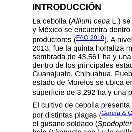
INTRODUCCIÓN
La cebolla (
Allium cepa
L.) se
y México se encuentra dentro 
FAO 2010
productores (
). A niv
2013, fue la quinta hortaliza 
sembrada de 43,561 ha y una 
dentro de los principales esta
Guanajuato, Chihuahua, Puebl
estado de Morelos se ubica en
superficie de 3,292 ha y una p
El cultivo de cebolla present
García & 
por distintas plagas (
el gusano soldado (
Spodopter