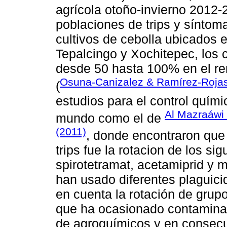
agrícola otoño-invierno 2012-
poblaciones de trips y síntoma
cultivos de cebolla ubicados 
Tepalcingo y Xochitepec, los 
desde 50 hasta 100% en el ren
Osuna-Canizalez & Ramírez-Roja
(
estudios para el control químic
Al Mazraáwi
mundo como el de
(2011)
, donde encontraron que
trips fue la rotacion de los si
spirotetramat, acetamiprid y m
han usado diferentes plaguicid
en cuenta la rotación de grup
que ha ocasionado contaminac
de agroquímicos y en consecu