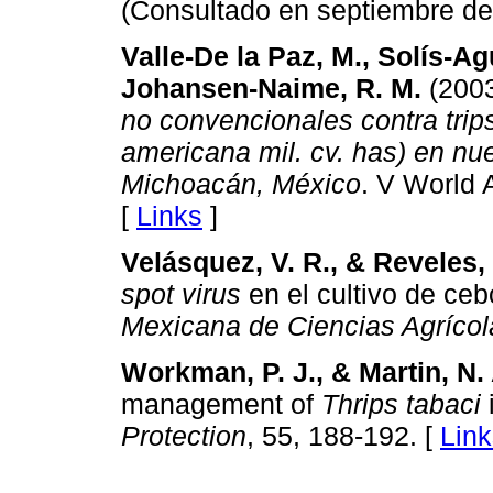
(Consultado en septiembre de
Valle-De la Paz, M., Solís-Agu
Johansen-Naime, R. M.
(200
no convencionales contra trip
americana mil. cv. has) en nu
Michoacán, México
. V World 
[
Links
]
Velásquez, V. R., & Reveles,
spot virus
en el cultivo de ce
Mexicana de Ciencias Agrícol
Workman, P. J., & Martin, N. 
management of
Thrips tabaci
Protection
, 55, 188-192. [
Link