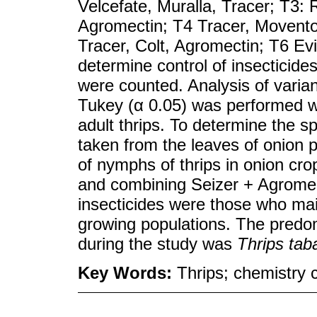
Velcefate, Muralla, Tracer; T3:
Agromectin; T4 Tracer, Movento,
Tracer, Colt, Agromectin; T6 Ev
determine control of insecticide
were counted. Analysis of varia
Tukey (α 0.05) was performed w
adult thrips. To determine the s
taken from the leaves of onion p
of nymphs of thrips in onion cr
and combining Seizer + Agromec
insecticides were those who main
growing populations. The predom
during the study was
Thrips tab
Key Words:
Thrips; chemistry c