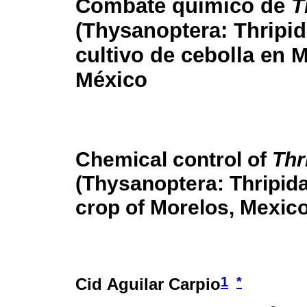
Combate químico de
T
(Thysanoptera: Thripid
cultivo de cebolla en 
México
Chemical control of
Thr
(Thysanoptera: Thripida
crop of Morelos, Mexic
1
*
Cid Aguilar Carpio