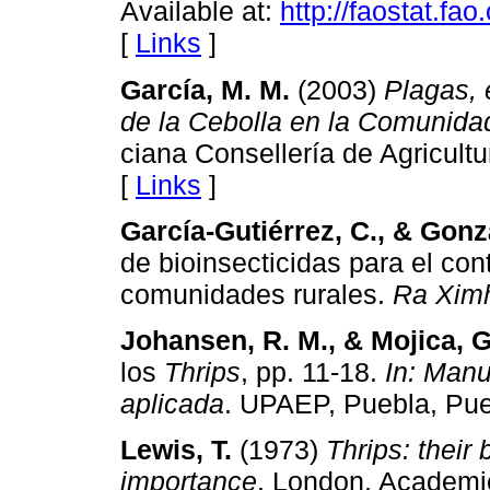
Available at:
http://faostat.fao
[
Links
]
García, M. M.
(2003)
Plagas, 
de la Cebolla en la Comunida
ciana Consellería de Agricult
[
Links
]
García-Gutiérrez, C., & Gon
de bioinsecticidas para el con
comunidades rurales.
Ra Xim
Johansen, R. M., & Mojica, G
los
Thrips
, pp. 11-18.
In:
Manua
aplicada
. UPAEP, Puebla, Pu
Lewis, T.
(1973)
Thrips: their
importance
. London, Academic