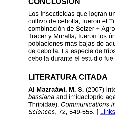
CONCLUSIÓN
Los insecticidas que logran un 
cultivo de cebolla, fueron el T
combinación de Seizer + Agrom
Tracer y Muralla, fueron los 
poblaciones más bajas de adult
de cebolla. La especie de trip
cebolla durante el estudio fue
LITERATURA CITADA
Al Mazraáwi, M. S.
(2007) Int
bassiana
and imidacloprid ag
Thripidae).
Communications in 
Sciences
, 72, 549-555. [
Link