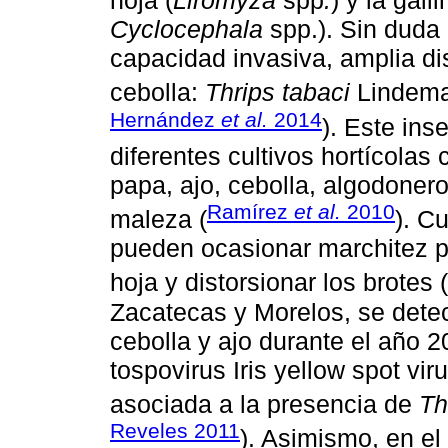
hoja (
Liromyza
spp
.
) y la gall
Cyclocephala
spp.). Sin duda
capacidad invasiva, amplia dist
cebolla:
Thrips tabaci
Lindeman
Hernández
et al.
2014
). Este ins
diferentes cultivos hortícolas
papa, ajo, cebolla, algodonero,
Ramírez
et al.
2010
maleza (
). C
pueden ocasionar marchitez pr
hoja y distorsionar los brotes (
Zacatecas y Morelos, se dete
cebolla y ajo durante el año 2
tospovirus Iris yellow spot v
asociada a la presencia de
Th
Reveles 2011
). Asimismo, en el