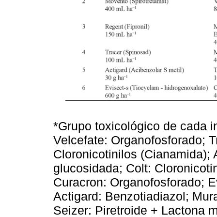
*Grupo toxicológico de cada i
Velcefate: Organofosforado; T
Cloronicotinilos (Cianamida);
glucosidada; Colt: Cloronicoti
Curacron: Organofosforado; Ev
Actigard: Benzotiadiazol; Mural
Seizer: Piretroide + Lactona 