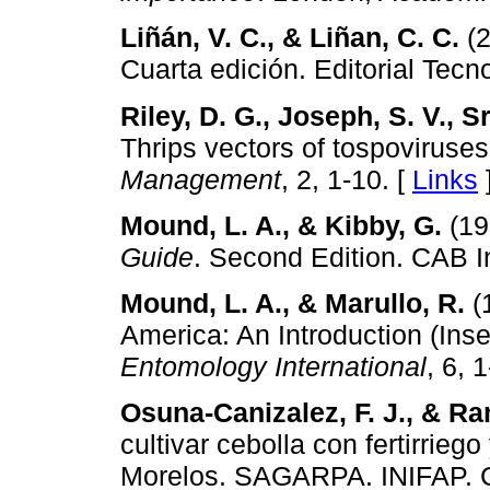
Liñán, V. C., & Liñan, C. C.
(
Cuarta edición. Editorial Tecn
Riley, D. G., Joseph, S. V., Sr
Thrips vectors of tospoviruse
Management
, 2, 1-10. [
Links
Mound, L. A., & Kibby, G.
(19
Guide
. Second Edition. CAB In
Mound, L. A., & Marullo, R.
(
America: An Introduction (Ins
Entomology International
, 6, 
Osuna-Canizalez, F. J., & Ra
cultivar cebolla con fertirrieg
Morelos. SAGARPA. INIFAP. 