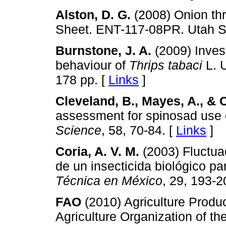
Alston, D. G.
(2008) Onion thr
Sheet. ENT-117-08PR. Utah Sta
Burnstone, J. A.
(2009) Invest
behaviour of
Thrips tabaci
L. U
178 pp. [
Links
]
Cleveland, B., Mayes, A., & C
assessment for spinosad use 
Science
, 58, 70-84. [
Links
]
Coria, A. V. M.
(2003) Fluctuac
de un insecticida biológico p
Técnica en México
, 29, 193-2
FAO
(2010) Agriculture Produc
Agriculture Organization of th