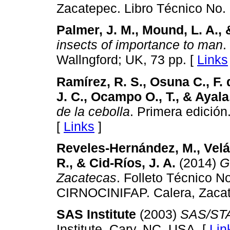
Zacatepec. Libro Técnico No. 
Palmer, J. M., Mound, L. A.,
insects of importance to man
.
Wallngford; UK, 73 pp. [
Links
Ramírez, R. S., Osuna C., F. 
J. C., Ocampo O., T., & Ayala,
de la cebolla
. Primera edición
[
Links
]
Reveles-Hernández, M., Velás
R., & Cid-Ríos, J. A.
(2014)
G
Zacatecas
. Folleto Técnico 
CIRNOCINIFAP. Calera, Zacat
SAS Institute
(2003)
SAS/STA
Institute. Cary, NC, USA. [
Lin