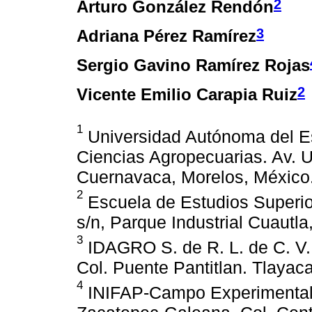
2
Arturo González Rendón
3
Adriana Pérez Ramírez
Sergio Gavino Ramírez Rojas
2
Vicente Emilio Carapia Ruiz
1
Universidad Autónoma del Es
Ciencias Agropecuarias. Av. 
Cuernavaca, Morelos, México.
2
Escuela de Estudios Superio
s/n, Parque Industrial Cuautla
3
IDAGRO S. de R. L. de C. V.
Col. Puente Pantitlan. Tlayac
4
INIFAP-Campo Experimental 