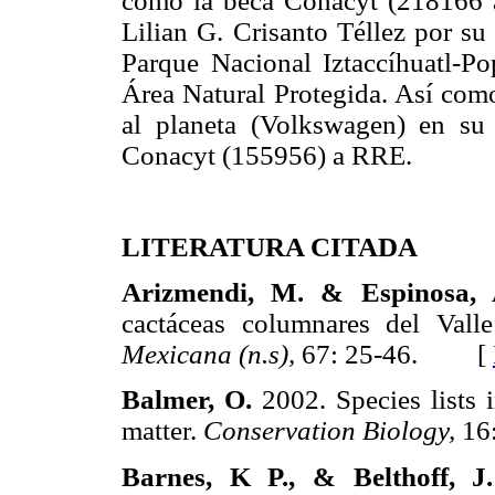
como la beca Conacyt (218166 
Lilian G. Crisanto Téllez por su
Parque Nacional Iztaccíhuatl-Pop
Área Natural Protegida. Así com
al planeta (Volkswagen) en su
Conacyt (155956) a RRE.
LITERATURA CITADA
Arizmendi, M. & Espinosa, 
cactáceas columnares del Val
Mexicana (n.s),
67: 25-46. [
Balmer, O.
2002. Species lists 
matter.
Conservation Biology,
16
Barnes, K P., & Belthoff, J