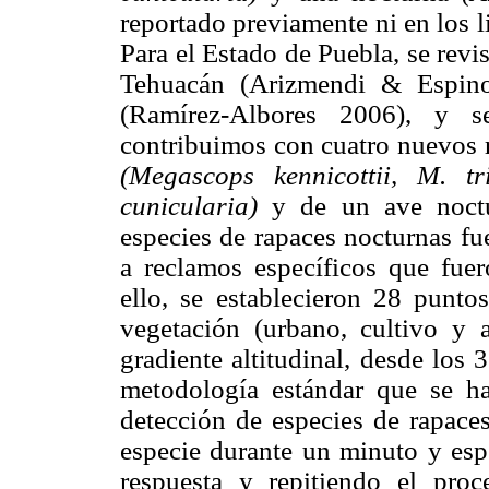
reportado previamente ni en los li
Para el Estado de Puebla, se revi
Tehuacán (Arizmendi & Espino
(Ramírez-Albores 2006), y s
contribuimos con cuatro nuevos r
(Megascops kennicottii, M. tr
cunicularia)
y de un ave noc
especies de rapaces nocturnas fu
a reclamos específicos que fuer
ello, se establecieron 28 punto
vegetación (urbano, cultivo y 
gradiente altitudinal, desde los
metodología estándar que se ha
detección de especies de rapace
especie durante un minuto y esp
respuesta y repitiendo el pro