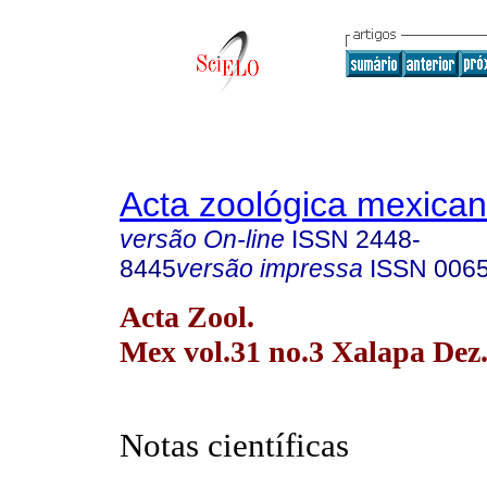
Acta zoológica mexica
versão On-line
ISSN
2448-
8445
versão impressa
ISSN
006
Acta Zool.
Mex vol.31 no.3 Xalapa Dez
Notas científicas