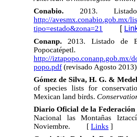
Conabio.
2013. Listado
http://avesmx.conabio.gob.mx/li
[
Lin
tipo=estado&zona=21
Conanp.
2013. Listado de Esp
Popocatépetl.
http://iztapopo.conanp.gob.mx/d
popo.pdf
(revisado Agosto 20
Gómez de Silva, H. G. & Medell
of species lists for conserva
Mexican land birds.
Conservation
Diario Oficial de la Federación
Nacional las Montañas Iztacc
Noviembre. [
Links
]