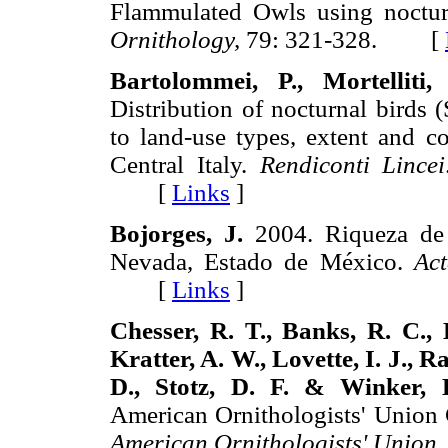
Flammulated Owls using noctur
Ornithology,
79: 321-328. [
Bartolommei, P., Mortelliti
Distribution of nocturnal birds 
to land-use types, extent and co
Central Italy.
Rendiconti Lincei
[
Links
]
Bojorges, J.
2004. Riqueza de 
Nevada, Estado de México.
Act
[
Links
]
Chesser, R. T., Banks, R. C., 
Kratter, A. W., Lovette, I. J., R
D., Stotz, D. F. & Winker,
American Ornithologists' Union
American Ornithologists' Union,