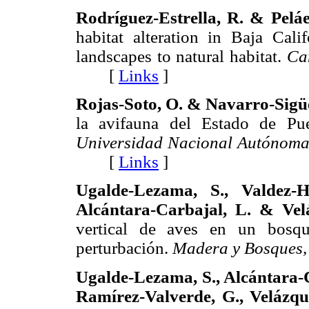
Rodríguez-Estrella, R. & Peláe
habitat alteration in Baja Cali
landscapes to natural habitat.
Ca
[
Links
]
Rojas-Soto, O. & Navarro-Sigü
la avifauna del Estado de Pu
Universidad Nacional Autónoma 
[
Links
]
Ugalde-Lezama, S., Valdez-H
Alcántara-Carbajal, L. & Vel
vertical de aves en un bosqu
perturbación.
Madera y Bosques,
Ugalde-Lezama, S., Alcántara-Ca
Ramírez-Valverde, G., Velázq