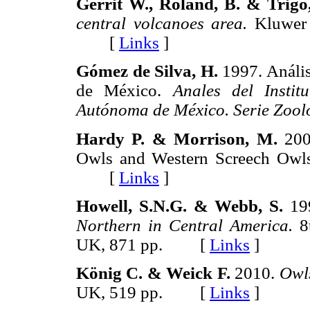
Gerrit W., Roland, B. & Trigo
central volcanoes area.
Kluwer 
[
Links
]
Gómez de Silva, H.
1997. Anális
de México.
Anales del Instit
Autónoma de México. Serie Zool
Hardy P. & Morrison, M.
2000
Owls and Western Screech Owl
[
Links
]
Howell, S.N.G. & Webb, S.
19
Northern in Central America.
8t
UK, 871 pp. [
Links
]
König C. & Weick F.
2010.
Owls
UK, 519 pp. [
Links
]