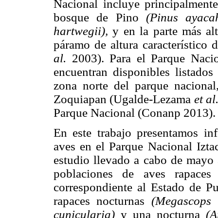
Nacional incluye principalment
bosque de Pino
(Pinus ayacah
hartwegii),
y en la parte más alt
páramo de altura característico 
al.
2003). Para el Parque Nacion
encuentran disponibles listados
zona norte del parque nacional
Zoquiapan (Ugalde-Lezama
et
al
Parque Nacional (Conanp 2013).
En este trabajo presentamos in
aves en el Parque Nacional Izta
estudio llevado a cabo de mayo a
poblaciones de aves rapaces
correspondiente al Estado de Pue
rapaces nocturnas
(Megascops t
cunicularia)
y una nocturna
(A