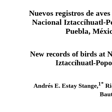
Nuevos registros de aves
Nacional Iztaccíhuatl-P
Puebla, Méxi
New records of birds at 
Iztaccíhuatl-Popo
1*
Andrés E. Estay Stange,
Ri
Baut