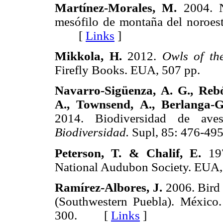
Martínez-Morales, M.
2004. N
mesófilo de montaña del noroes
[
Links
]
Mikkola, H.
2012.
Owls of th
Firefly Books. EUA, 507 pp.
Navarro-Sigüenza, A. G., Rebó
A., Townsend, A., Berlanga-G
2014. Biodiversidad de a
Biodiversidad.
Supl, 85: 476-
Peterson, T. & Chalif, E.
19
National Audubon Society. E
Ramírez-Albores, J.
2006. Bird 
(Southwestern Puebla). México
300. [
Links
]