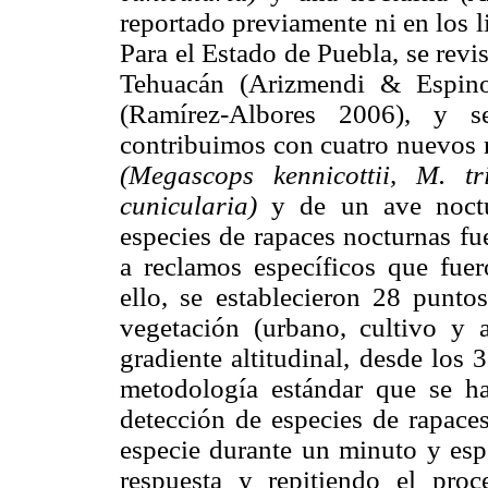
reportado previamente ni en los li
Para el Estado de Puebla, se revi
Tehuacán (Arizmendi & Espino
(Ramírez-Albores 2006), y s
contribuimos con cuatro nuevos r
(Megascops kennicottii, M. tr
cunicularia)
y de un ave noc
especies de rapaces nocturnas fu
a reclamos específicos que fuer
ello, se establecieron 28 punto
vegetación (urbano, cultivo y 
gradiente altitudinal, desde los
metodología estándar que se ha
detección de especies de rapace
especie durante un minuto y esp
respuesta y repitiendo el pro