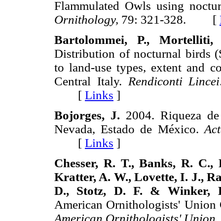
Flammulated Owls using noctur
Ornithology,
79: 321-328. [
Bartolommei, P., Mortelliti
Distribution of nocturnal birds 
to land-use types, extent and co
Central Italy.
Rendiconti Lincei
[
Links
]
Bojorges, J.
2004. Riqueza de 
Nevada, Estado de México.
Act
[
Links
]
Chesser, R. T., Banks, R. C., 
Kratter, A. W., Lovette, I. J., R
D., Stotz, D. F. & Winker,
American Ornithologists' Union
American Ornithologists' Union,