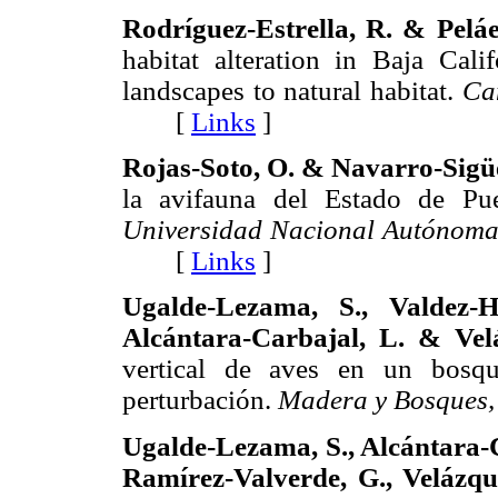
Rodríguez-Estrella, R. & Peláe
habitat alteration in Baja Cali
landscapes to natural habitat.
Ca
[
Links
]
Rojas-Soto, O. & Navarro-Sigü
la avifauna del Estado de Pu
Universidad Nacional Autónoma 
[
Links
]
Ugalde-Lezama, S., Valdez-H
Alcántara-Carbajal, L. & Vel
vertical de aves en un bosqu
perturbación.
Madera y Bosques,
Ugalde-Lezama, S., Alcántara-Ca
Ramírez-Valverde, G., Velázq