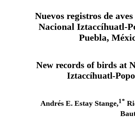
Nuevos registros de aves
Nacional Iztaccíhuatl-P
Puebla, Méxi
New records of birds at 
Iztaccíhuatl-Popo
1*
Andrés E. Estay Stange,
Ri
Baut