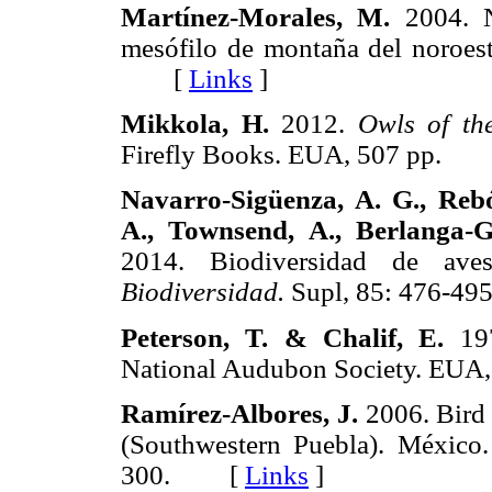
Martínez-Morales, M.
2004. N
mesófilo de montaña del noroes
[
Links
]
Mikkola, H.
2012.
Owls of th
Firefly Books. EUA, 507 pp.
Navarro-Sigüenza, A. G., Rebó
A., Townsend, A., Berlanga-G
2014. Biodiversidad de a
Biodiversidad.
Supl, 85: 476-
Peterson, T. & Chalif, E.
19
National Audubon Society. E
Ramírez-Albores, J.
2006. Bird 
(Southwestern Puebla). México
300. [
Links
]