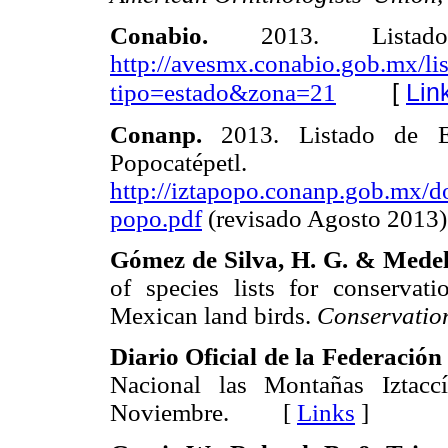
Conabio.
2013. Listado
http://avesmx.conabio.gob.mx/li
[
Lin
tipo=estado&zona=21
Conanp.
2013. Listado de Esp
Popocatépetl.
http://iztapopo.conanp.gob.mx/d
popo.pdf
(revisado Agosto 20
Gómez de Silva, H. G. & Medell
of species lists for conserva
Mexican land birds.
Conservation
Diario Oficial de la Federación
Nacional las Montañas Iztacc
Noviembre. [
Links
]