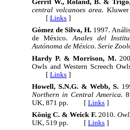
Gerrit W., Roland, B. & Trigo
central volcanoes area.
Kluwer 
[
Links
]
Gómez de Silva, H.
1997. Anális
de México.
Anales del Instit
Autónoma de México. Serie Zool
Hardy P. & Morrison, M.
2000
Owls and Western Screech Owl
[
Links
]
Howell, S.N.G. & Webb, S.
19
Northern in Central America.
8t
UK, 871 pp. [
Links
]
König C. & Weick F.
2010.
Owls
UK, 519 pp. [
Links
]