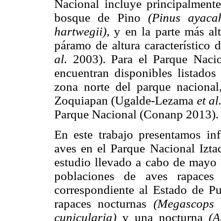
Nacional incluye principalment
bosque de Pino
(Pinus ayacah
hartwegii),
y en la parte más alt
páramo de altura característico 
al.
2003). Para el Parque Nacion
encuentran disponibles listados
zona norte del parque nacional
Zoquiapan (Ugalde-Lezama
et
al
Parque Nacional (Conanp 2013).
En este trabajo presentamos in
aves en el Parque Nacional Izta
estudio llevado a cabo de mayo a
poblaciones de aves rapaces
correspondiente al Estado de Pue
rapaces nocturnas
(Megascops t
cunicularia)
y una nocturna
(A