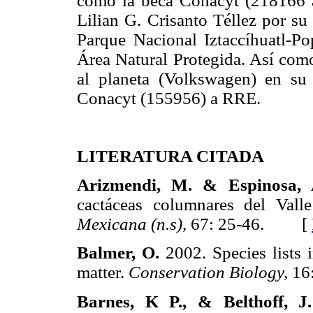
como la beca Conacyt (218166 
Lilian G. Crisanto Téllez por su
Parque Nacional Iztaccíhuatl-Pop
Área Natural Protegida. Así com
al planeta (Volkswagen) en su
Conacyt (155956) a RRE.
LITERATURA CITADA
Arizmendi, M. & Espinosa, 
cactáceas columnares del Val
Mexicana (n.s),
67: 25-46. [
Balmer, O.
2002. Species lists 
matter.
Conservation Biology,
16
Barnes, K P., & Belthoff, J