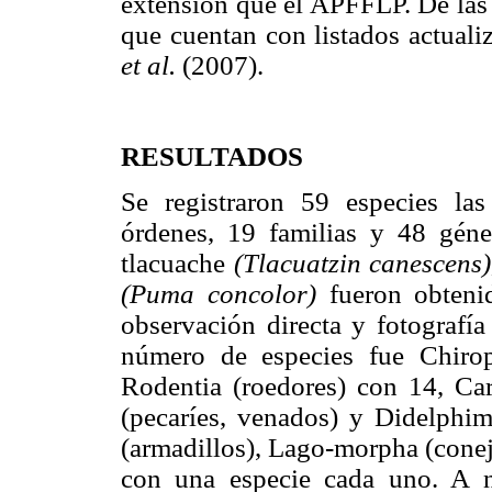
extensión que el APFFLP. De las 
que cuentan con listados actuali
et al.
(2007).
RESULTADOS
Se registraron 59 especies l
órdenes, 19 familias y 48 géne
tlacuache
(Tlacuatzin canescens)
(Puma concolor)
fueron obteni
observación directa y fotografí
número de especies fue Chirop
Rodentia (roedores) con 14, Car
(pecaríes, venados) y Didelphim
(armadillos), Lago-morpha (conej
con una especie cada uno. A ni