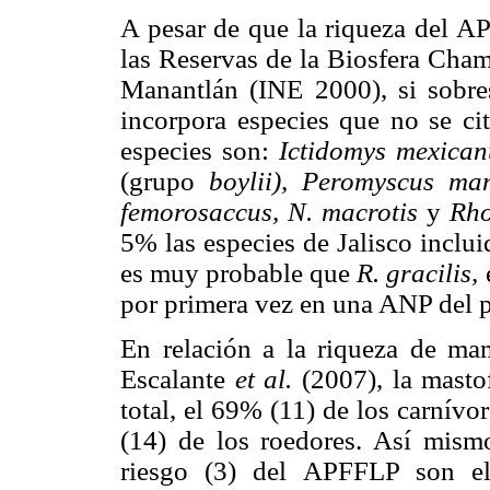
A pesar de que la riqueza del A
las Reservas de la Biosfera Cha
Manantlán (INE 2000), si sobres
incorpora especies que no se cit
especies son:
Ictidomys mexican
(grupo
boylii), Peromyscus man
femorosaccus, N. macrotis
y
Rho
5% las especies de Jalisco inclu
es muy probable que
R. gracilis,
por primera vez en una ANP del p
En relación a la riqueza de ma
Escalante
et al.
(2007), la masto
total, el 69% (11) de los carnív
(14) de los roedores. Así mism
riesgo (3) del APFFLP son e