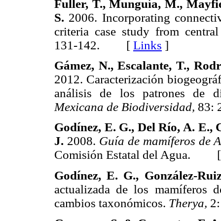
Fuller, T., Munguía, M., Mayfi
S.
2006. Incorporating connectiv
criteria case study from centr
131-142. [
Links
]
Gámez, N., Escalante, T., Rodr
2012. Caracterización biogeográf
análisis de los patrones de d
Mexicana de Biodiversidad,
83:
Godínez, E. G., Del Río, A. E.,
J.
2008.
Guía de mamíferos de A
Comisión Estatal del Agua. 
Godínez, E. G., González-Rui
actualizada de los mamíferos d
cambios taxonómicos.
Therya,
2