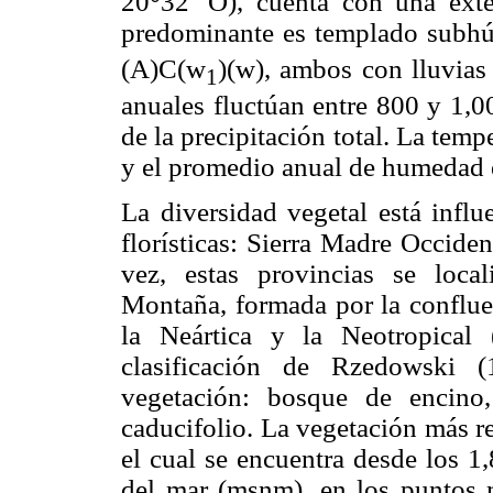
20°32' O), cuenta con una ext
predominante es templado sub
(A)C(w
)(w), ambos con lluvias 
1
anuales fluctúan entre 800 y 1,0
de la precipitación total. La tem
y el promedio anual de humeda
La diversidad vegetal está influ
florísticas: Sierra Madre Occide
vez, estas provincias se loc
Montaña, formada por la conflue
la Neártica y la Neotropica
clasificación de Rzedowski (
vegetación: bosque de encino,
caducifolio. La vegetación más r
el cual se encuentra desde los 1
del mar (msnm), en los puntos 