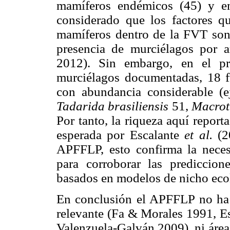
mamíferos endémicos (45) y e
considerado que los factores qu
mamíferos dentro de la FVT son l
presencia de murciélagos por
2012). Sin embargo, en el pr
murciélagos documentadas, 18 
con abundancia considerable (e
Tadarida brasiliensis
51,
Macrot
Por tanto, la riqueza aquí report
esperada por Escalante
et al.
(20
APFFLP, esto confirma la neces
para corroborar las prediccion
basados en modelos de nicho eco
En conclusión el APFFLP no ha 
relevante (Fa & Morales 1991, E
Valenzuela-Galván 2009), ni área