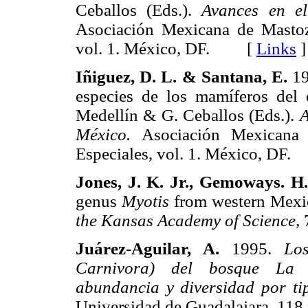
Ceballos (Eds.).
Avances en el
Asociación Mexicana de Mastozo
vol. 1. México, DF. [
Links
]
Iñiguez, D. L. & Santana, E.
19
especies de los mamíferos del 
Medellín & G. Ceballos (Eds.).
A
México.
Asociación Mexicana d
Especiales, vol. 1. México, D
Jones, J. K. Jr., Gemoways. H
genus
Myotis
from western Mexic
the Kansas Academy of Science,
Juárez-Aguilar, A.
1995.
Lo
Carnivora) del bosque La Pr
abundancia y diversidad por ti
Universidad de Guadalajara. 