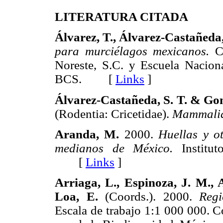
LITERATURA CITADA
Álvarez, T., Álvarez-Castañeda,
para murciélagos mexicanos.
Ce
Noreste, S.C. y Escuela Naciona
BCS. [
Links
]
Álvarez-Castañeda, S. T. & Gon
(Rodentia: Cricetidae).
Mammalia
Aranda, M.
2000.
Huellas y o
medianos de México.
Institut
[
Links
]
Arriaga, L., Espinoza, J. M., 
Loa, E.
(Coords.). 2000.
Regi
Escala de trabajo 1:1 000 000. 