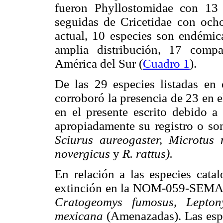
fueron Phyllostomidae con 13 
seguidas de Cricetidae con ocho
actual, 10 especies son endémi
amplia distribución, 17 comp
América del Sur (
Cuadro 1
).
De las 29 especies listadas e
corroboró la presencia de 23 en 
en el presente escrito debido 
apropiadamente su registro o so
Sciurus aureogaster, Microtus
novergicus
y
R. rattus).
En relación a las especies cata
extinción en la NOM-059-SEMARN
Cratogeomys fumosus, Leptony
mexicana
(Amenazadas). Las espe