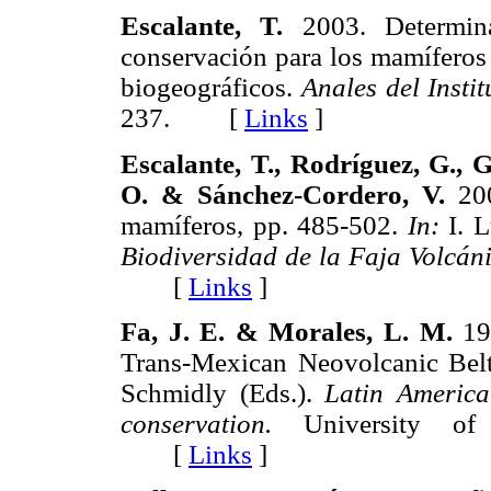
Escalante, T.
2003. Determina
conservación para los mamíferos 
biogeográficos.
Anales del Insti
237. [
Links
]
Escalante, T., Rodríguez, G., 
O. & Sánchez-Cordero, V.
200
mamíferos, pp. 485-502.
In:
I. L
Biodiversidad de la Faja Volcán
[
Links
]
Fa, J. E. & Morales, L. M.
199
Trans-Mexican Neovolcanic Bel
Schmidly (Eds.).
Latin America
conservation.
University of 
[
Links
]