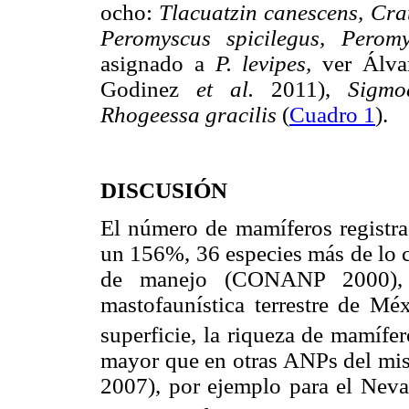
ocho:
Tlacuatzin canescens, Cr
Peromyscus spicilegus, Peromy
asignado a
P. levipes,
ver Álva
Godinez
et al.
2011),
Sigmo
Rhogeessa gracilis
(
Cuadro 1
).
DISCUSIÓN
El número de mamíferos registr
un 156%, 36 especies más de lo c
de manejo (CONANP 2000), 
mastofaunística terrestre de Mé
superficie, la riqueza de mamífe
mayor que en otras ANPs del mi
2007), por ejemplo para el Neva