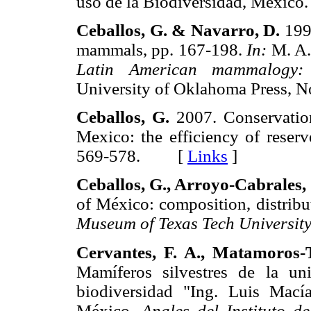
uso de la Biodiversidad, Méx
Ceballos, G. & Navarro, D.
1991
mammals, pp. 167-198.
In:
M. A.
Latin American mammalogy: hi
University of Oklahoma Pres
Ceballos, G.
2007. Conservation
Mexico: the efficiency of reser
569-578. [
Links
]
Ceballos, G., Arroyo-Cabrales, 
of México: composition, distribu
Museum of Texas Tech University
Cervantes, F. A., Matamoros-
Mamíferos silvestres de la u
biodiversidad "Ing. Luis Mací
México.
Anales del Instituto de