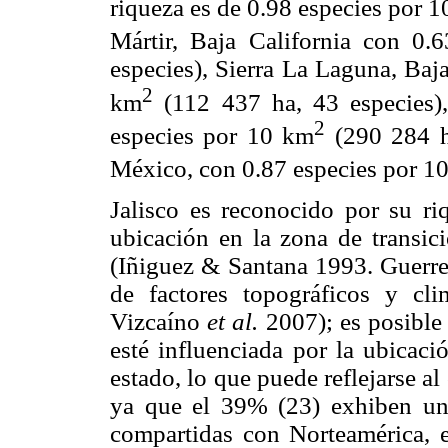
riqueza es de 0.98 especies por 
Mártir, Baja California con 0.
especies), Sierra La Laguna, Baj
2
km
(112 437 ha, 43 especies)
2
especies por 10 km
(290 284 ha
México, con 0.87 especies por 1
Jalisco es reconocido por su riq
ubicación en la zona de transici
(Iñiguez & Santana 1993. Guerr
de factores topográficos y cl
Vizcaíno
et al.
2007); es posible
esté influenciada por la ubicaci
estado, lo que puede reflejarse al
ya que el 39% (23) exhiben una
compartidas con Norteamérica,