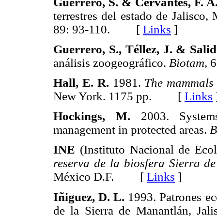
Guerrero, S. & Cervantes, F. A
terrestres del estado de Jalisco,
89: 93-110. [
Links
]
Guerrero, S., Téllez, J. & Salid
análisis zoogeográfico.
Bio
tam,
6
Hall, E. R.
1981.
The mammals 
New York. 1175 pp. [
Links
Hockings, M.
2003. Systems 
management in protected areas.
B
INE
(Instituto Nacional de Eco
reserva de la biosfera Sierra de
México D.F. [
Links
]
Iñiguez, D. L.
1993. Patrones ec
de la Sierra de Manantlán, Jal