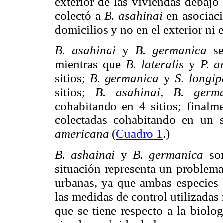
exterior de las viviendas debajo 
colectó a
B. asahinai
en asociac
domicilios y no en el exterior ni 
B. asahinai
y
B. germanica
se
mientras que
B. lateralis
y
P. a
sitios;
B. germanica
y
S. longip
sitios;
B. asahinai
,
B. germ
cohabitando en 4 sitios; finalm
colectadas cohabitando en un s
americana
(
Cuadro 1
.)
B. ashainai
y
B. germanica
son
situación representa un problema
urbanas, ya que ambas especies s
las medidas de control utilizadas
que se tiene respecto a la biol