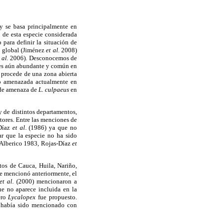
y se basa principalmente en
n de esta especie considerada
para definir la situación de
l global (Jiménez
et al.
2008)
 al.
2006). Desconocemos de
 es aún abundante y común en
 procede de una zona abierta
omo amenazada actualmente en
o de amenaza de
L. culpaeus
en
y de distintos departamentos,
tores. Entre las menciones de
-Díaz
et al
. (1986) ya que no
ar que la especie no ha sido
(Alberico 1983, Rojas-Díaz
et
tos de Cauca, Huila, Nariño,
se mencionó anteriormente, el
et al.
(2000) mencionaron a
ue no aparece incluida en la
ero
Lycalopex
fue propuesto.
o había sido mencionado con