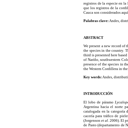
registros de la especie en la
que los registros de la cord
Cauca son considerados aquí
Palabras clave:
Andes, distr
ABSTRACT
We present a new record of t
the species in the country. 
third is presented here base
of Nariño, southwestern Colo
presence of the species in t
the Western Cordillera in th
Key words:
Andes, distribut
INTRODUCCIÓN
El lobo de páramo
Lycalop
Argentina hacia el norte p
catalogada en la categoría
cacería para tráfico de pie
(Jorgenson
et al
. 2006). El 
de Pasto (departamento de N