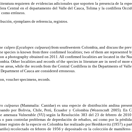
 literatura requieren de evidencias adicionales que soporten la presencia de la esp
illera Central en el departamento del Valle del Cauca, Tolima y la cordillera Occi
 como erróneos.
ibución, ejemplares de referencia, registros.
he culpeo (
Lycalopex culpaeus
) from southwestern Colombia, and discuss the previ
The species is known from three confirmed localities; two of them are represented
d on a photography obtained on 2011. All confirmed localities are located in the N
mbia. Other localities and records of the species in literature are in need of more 
hese areas, while the records from the Central Cordillera in the Departments of Vall
e Department of Cauca are considered erroneous.
ion, voucher specimens, records.
ex culpaeus
(Mammalia: Canidae) es una especie de distribución andina presen
asando por Bolivia, Chile, Perú, Ecuador y Colombia (Wozencraft 2005). En C
 de amenaza Vulnerable (VU) según la Resolución 383 del 23 de febrero de 20
les o para controlar problemas de depredación de rebaños, así como por la pérdida
primer registro de la especie en Colombia fue realizado por Hershkovitz (1957) a par
ariño) recolectado en febrero de 1956 y depositado en la colección de mamíferos