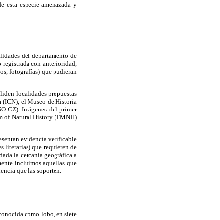
n de esta especie amenazada y
alidades del departamento de
o registrada con anterioridad,
os, fotografías) que pudieran
aliden localidades propuestas
a (ICN), el Museo de Historia
SO-CZ). Imágenes del primer
um of Natural History (FMNH)
esentan evidencia verificable
s literarias) que requieren de
dada la cercanía geográfica a
lmente incluimos aquellas que
encia que las soporten.
 conocida como lobo, en siete