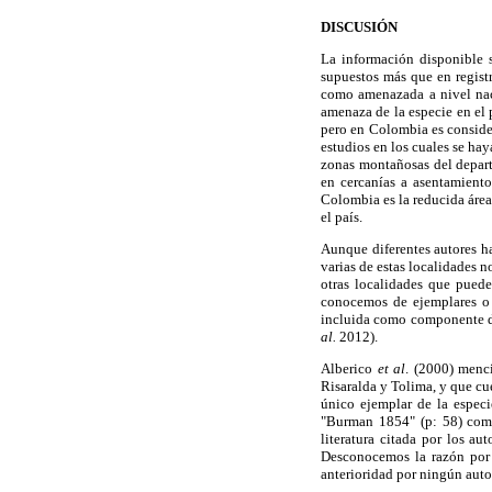
DISCUSIÓN
La información disponible 
supuestos más que en registr
como amenazada a nivel naci
amenaza de la especie en el 
pero en Colombia es consid
estudios en los cuales se h
zonas montañosas del depart
en cercanías a asentamiento
Colombia es la reducida área
el país.
Aunque diferentes autores ha
varias de estas localidades 
otras localidades que puede
conocemos de ejemplares o e
incluida como componente de
al.
2012).
Alberico
et al
. (2000) menc
Risaralda y Tolima, y que cu
único ejemplar de la espec
"Burman 1854" (p: 58) como 
literatura citada por los a
Desconocemos la razón por
anterioridad por ningún autor