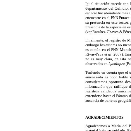
Igual situación sucede con
departamento del Quindío, 
especie fue abundante más ah
encuentre en el PNN Puracé 
su presencia en este sector,
presencia de la especie en e
(ver Ramírez-Chaves & Pérez
Finalmente, el registro de 
embargo los autores no menci
es común en el PNN Munchiqu
Rivas-Pava
et al
. 2007). Una
no es muy clara, en esta n
observadas en
Lycalopex
(Pa
Teniendo en cuenta que el us
amenazada es poco fiable 
consideramos oportuno desc
información que ratifique 
registros validados única
extenderse hasta el Páramo d
ausencia de barreras geográfi
AGRADECIMIENTOS
Agradecemos a María del P
material bajo su cuidado. B