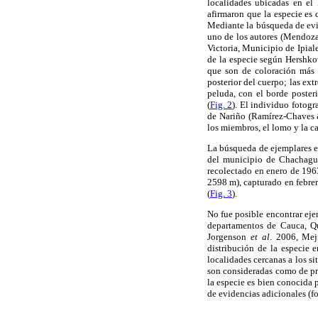
localidades ubicadas en el
afirmaron que la especie es 
Mediante la búsqueda de evid
uno de los autores (Mendoza
Victoria, Municipio de Ipiale
de la especie según Hershkov
que son de coloración más g
posterior del cuerpo; las ext
peluda, con el borde poster
(
Fig. 2
). El individuo fotogr
de Nariño (Ramírez-Chaves &
los miembros, el lomo y la c
La búsqueda de ejemplares e
del municipio de Chachaguí
recolectado en enero de 19
2598 m), capturado en febre
(
Fig. 3
).
No fue posible encontrar eje
departamentos de Cauca, Qu
Jorgenson
et al
. 2006, Mej
distribución de la especie
localidades cercanas a los si
son consideradas como de pr
la especie es bien conocida 
de evidencias adicionales (fo