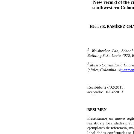
New record of the 
southwestern Colombi
Héctor E. RAMÍREZ-CH
1
Weisbecker Lab, School 
Building 8, St. Lucia 4072, B
2
Museo Comunitario Guardia
Ipiales, Colombia.
<
juanma
Recibido: 27/02/2013;
aceptado: 10/04/2013.
RESUMEN
Presentamos un nuevo regi
registros y localidades prev
ejemplares de referencia, mi
localidades confirmadas se 