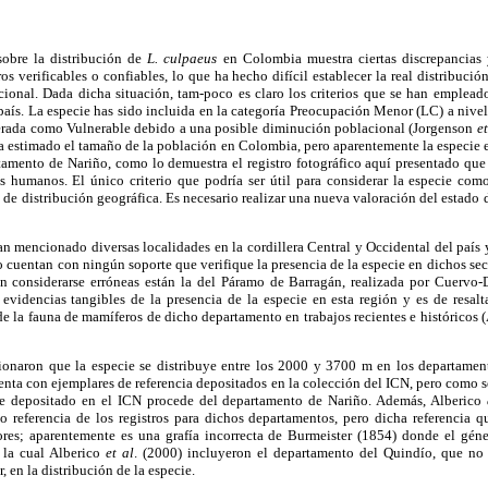
sobre la distribución de
L. culpaeus
en Colombia muestra ciertas discrepancias 
os verificables o confiables, lo que ha hecho difícil establecer la real distribució
onal. Dada dicha situación, tam-poco es claro los criterios que se han empleado 
país. La especie has sido incluida en la categoría Preocupación Menor (LC) a nive
erada como Vulnerable debido a una posible diminución poblacional (Jorgenson
et
aya estimado el tamaño de la población en Colombia, pero aparentemente la especie
amento de Nariño, como lo demuestra el registro fotográfico aquí presentado que
s humanos. El único criterio que podría ser útil para considerar la especie c
 de distribución geográfica. Es necesario realizar una nueva valoración del estad
n mencionado diversas localidades en la cordillera Central y Occidental del país 
no cuentan con ningún soporte que verifique la presencia de la especie en dichos sec
n considerarse erróneas están la del Páramo de Barragán, realizada por Cuervo
videncias tangibles de la presencia de la especie en esta región y es de resalt
 la fauna de mamíferos de dicho departamento en trabajos recientes e históricos 
ionaron que la especie se distribuye entre los 2000 y 3700 m en los departamen
enta con ejemplares de referencia depositados en la colección del ICN, pero como 
ie depositado en el ICN procede del departamento de Nariño. Además, Alberico
referencia de los registros para dichos departamentos, pero dicha referencia q
utores; aparentemente es una grafía incorrecta de Burmeister (1854) donde el gén
 la cual Alberico
et al
. (2000) incluyeron el departamento del Quindío, que n
, en la distribución de la especie.