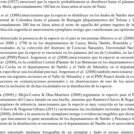
vitz (1957) mencionó que la especie probablemente se distribuye hasta el páramo 
y Huila, aproximadamente 100 km en línea aérea al norte de Pasto.
z
et al
. (1986) mencionaron que la especie se distribuye en los Andes de Nariño de
Central de Colombia hasta el páramo de Barragán (departamentos del Tolima y Va
ximadamente 380 km en línea aérea al norte de aquella del primer registro de 
stribución sugerida ni mencionaron ejemplares testigo que corroboraran sus opinione
eferenciado la presencia de la especie en el país se encuentran Alberico
et al
. (2000
e los 2000 y 3700 m en los departamentos de Cauca, Huila, Nariño, Risaralda y 
epositados en la colección del Instituto de Ciencias Naturales, Universidad Na
encionaron que la especie se encuentra en los páramos del sur de Colombia, en las 
ural (PNN) Puracé. Jorgenson
et al
. (2006) mencionaron que la especie se encuentr
 al
. (2000), en la cordillera Central (Páramo de Las Hermosas en los departamentos 
(La Cocha en el departamento de Nariño y el Valle de Sibundoy en el departa
 especificar una localidad precisa). Jorgenson
et al
. (2006) también mencionaron 
pero sin registros recientes en el Valle de Sibundoy y en el PNN Puracé donde la c
maciones en comunicaciones personales y en observaciones de uno de los auto
en la inclusión de dichas localidades en la distribución de la especie.
a (2009) y Mejía-Correa & Díaz-Martínez (2009) registraron la especie para el
epartamento del Cauca basado en una huella; mientras que Ramírez-Chaves & Nogue
jemplares de referencia, mencionaron que la especie es muy conocida en las zon
-Chaves & Noguera-Urbano (2011) cuestionaron las localidades incluidas por Alb
(2009), debido a la ausencia de ejemplares testigo o evidencias tangibles que dict
 que únicamente la parte montañosa de los departamentos de Nariño y Putumayo ha
 norte de la distribución se encuentra en el departamento de Nariño en el suroccide
tro soportado mediante fotografías de un ejemplar y dado el escaso número 