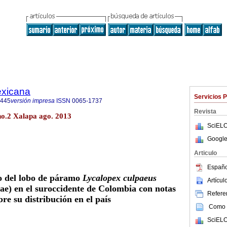
exicana
Servicios 
8445
versión impresa
ISSN
0065-1737
Revista
no.2 Xalapa ago. 2013
SciELO
Google
Articulo
Españo
o del lobo de páramo
Lycalopex culpaeus
Artícu
) en el suroccidente de Colombia con notas
Referen
bre su distribución en el país
Como c
SciELO