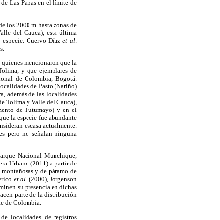
de Las Papas en el límite de
sde los 2000 m hasta zonas de
lle del Cauca), esta última
la especie. Cuervo-Díaz
et al
.
s.
) quienes mencionaron que la
Tolima, y que ejemplares de
cional de Colombia, Bogotá.
localidades de Pasto (Nariño)
a, además de las localidades
de Tolima y Valle del Cauca),
mento de Putumayo) y en el
que la especie fue abundante
onsideran escasa actualmente.
res pero no señalan ninguna
 Parque Nacional Munchique,
ra-Urbano (2011) a partir de
as montañosas y de páramo de
erico
et al
. (2000), Jorgenson
aminen su presencia en dichas
cen parte de la distribución
nte de Colombia.
de localidades de registros