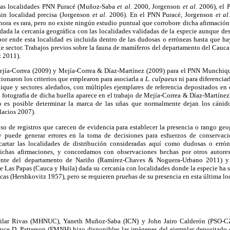
 las localidades PNN Puracé (Muñoz-Saba
et al
. 2000, Jorgenson
et al.
2006), el 
sin localidad precisa (Jorgenson
et al.
2006). En el PNN Puracé, Jorgenson
et al
ora es rara, pero no existe ningún estudio puntual que corrobore dicha afirmación.
dada la cercanía geográfica con las localidades validadas de la especie aunque d
 por ende esta localidad es incluida dentro de las dudosas o erróneas hasta que h
ste sector. Trabajos previos sobre la fauna de mamíferos del departamento del Cauca
 2011).
Mejía-Correa (2009) y Mejía-Correa & Díaz-Martínez (2009) para el PNN Munchique
onaron los criterios que emplearon para asociarla a
L. culpaeus
ni para diferencia
e y sectores aledaños, con múltiples ejemplares de referencia depositados en 
 fotografía de dicha huella aparece en el trabajo de Mejía-Correa & Díaz-Martínez
o es posible determinar la marca de las uñas que normalmente dejan los cánid
lacios 2007).
o de registros que carecen de evidencia para establecer la presencia o rango geo
y puede generar errores en la toma de decisiones para esfuerzos de conserva
artar las localidades de distribución consideradas aquí como dudosas o erró
dichas afirmaciones, y concordamos con observaciones hechas por otros autore
mente del departamento de Nariño (Ramírez-Chaves & Noguera-Urbano 2011) y 
e Las Papas (Cauca y Huila) dada su cercanía con localidades donde la especie ha si
cas (Hershkovitz 1957), pero se requieren pruebas de su presencia en esta última lo
ilar Rivas (MHNUC), Yaneth Muñoz-Saba (ICN) y John Jairo Calderón (PSO-CZ) 
ruce D. Patterson (FMNH) hizo disponibles las imágenes del ejemplar depositado