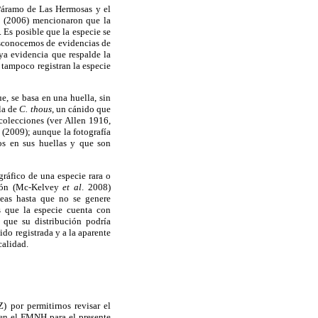
Páramo de Las Hermosas y el
. (2006) mencionaron que la
 Es posible que la especie se
esconocemos de evidencias de
aya evidencia que respalde la
 tampoco registran la especie
, se basa en una huella, sin
rla de
C. thous
, un cánido que
colecciones (ver Allen 1916,
 (2009); aunque la fotografía
os en sus huellas y que son
gráfico de una especie rara o
ción (Mc-Kelvey
et al
. 2008)
neas hasta que no se genere
s que la especie cuenta con
que su distribución podría
do registrada y a la aparente
calidad.
por permitirnos revisar el
 en el FMNH para el presente