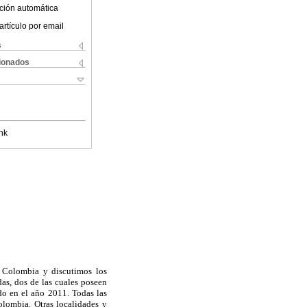
ción automática
artículo por email
s
cionados
nk
e Colombia y discutimos los
das, dos de las cuales poseen
ido en el año 2011. Todas las
olombia. Otras localidades y