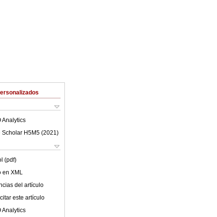
Personalizados
 Analytics
 Scholar H5M5 (
2021
)
l (pdf)
lo en XML
cias del artículo
itar este artículo
 Analytics