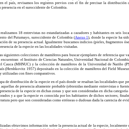
 en el país, revisamos los registros previos con el fin de precisar la distribució
u presencia en el suroccidente de Colombia.
realizamos 18 entrevistas no estandarizadas a cazadores y habitantes en seis loc
ento del Putumayo, suroccidente de Colombia (
Anexo 1
), donde la especie ha sid
ación de su presencia actual. Igualmente buscamos indicios (pieles, fragmentos óse
resencia de la especie en las localidades visitadas.
s siguientes colecciones de mamíferos para buscar ejemplares de referencia que v
 se encuentran: el Instituto de Ciencias Naturales, Universidad Nacional de Colombi
del Cauca (MHNUC) y la colección de mamíferos de la Universidad de Nariño (P
l país (Hershkovitz 1957) depositado en la colección de mamíferos del Field Muse
y utilizadas con fines comparativos.
a de distribución de la especie en el país donde se resaltan las localidades que pr
, aquellas de presencia altamente probable (obtenidas mediante entrevistas o fuente
 presencia de la especie en dichas zonas y que son consideradas en dicha categoría 
oborados y a que la especie es conocida por los habitantes de dichos sectores; fina
ratura pero que son consideradas como erróneas o dudosas dada la carencia de evid
realizadas obtuvimos información sobre la presencia actual de la especie, localmente