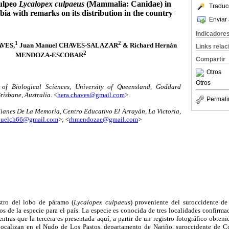
culpeo
Lycalopex culpaeus
(Mammalia: Canidae) in
Traduc
a with remarks on its distribution in the country
Enviar 
Indicadore
1
2
AVES,
Juan Manuel CHAVES-SALAZAR
& Richard Hernán
Links rela
2
MENDOZA-ESCOBAR
Compartir
Otros
Otros
of Biological Sciences, University of Queensland, Goddard
risbane, Australia.
<
hera.chaves@gmail.com
>
Permali
nes De La Memoria, Centro Educativo El Arrayán, La Victoria,
nuelch66@gmail.com
>; <
rhmendozae@gmail.com
>
stro del lobo de páramo (
Lycalopex culpaeus
) proveniente del suroccidente d
ios de la especie para el país. La especie es conocida de tres localidades confirma
entras que la tercera es presentada aquí, a partir de un registro fotográfico obten
localizan en el Nudo de Los Pastos, departamento de Nariño, suroccidente de C