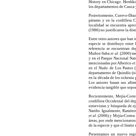
History en Chicago. Hershko
los departamentos de Cauca 
Posteriormente, Cuervo-Día
páramo y en la cordillera 
localidad se encuentra apro
(1986) no justificaron la di
Entre otros autores que han r
especie se distribuye entr
referencia se encuentran d
Muñoz-Saba
et al
. (2000) m
y en el Parque Nacional Nat
mencionadas por Alberico
et
en el Nudo de Los Pastos 
departamento de Quindío (sin
en la década de los ochenta 
Los autores basan sus afir
evidencia tangible que soport
Recientemente, Mejía-Corre
cordillera Occidental del d
entrevistas y búsqueda de e
Nariño. Igualmente, Ramírez
et al
. (2006) y Mejía-Correa 
áreas, por ende mencionaron
de la especie y que el límite
Presentamos un nuevo regis