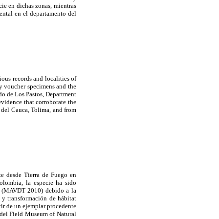
ecie en dichas zonas, mientras
dental en el departamento del
ous records and localities of
 by voucher specimens and the
udo de Los Pastos, Department
evidence that corroborate the
e del Cauca, Tolima, and from
te desde Tierra de Fuego en
olombia, la especie ha sido
10 (MAVDT 2010) debido a la
 y transformación de hábitat
tir de un ejemplar procedente
 del Field Museum of Natural