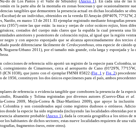
 Nu-do de Los Pastos y el Valle de Sibundoy (
Anexo 1
). En cada una de las lo
común en la parte alta de la montaña en zonas boscosas y que ocasionalmente suel
encias tangibles que demuestren la presencia actual en dichas localidades se obtu
-Escobar) de un individuo, obtenidos en la vereda El Arrayán (00º40'N, 77º32'W, 
s, Nariño, en marzo 13 de 2011. El ejemplar registrado mediante fotografías present
itz (1957) entre las que están: la nuca y orejas de color ocráceo rojizo, bien dif
risácea; costados del cuerpo más claros que la espalda la cual presenta una lí
remidades anteriores y posteriores de coloración rojiza, al igual que la región ventral
ior negro y con aspecto esponjado que se alcanza aproximadamente dos tercios 
afiado puede diferenciarse fácilmente de
Cerdocyonthous
, otra especie de cánido 
 Noguera-Urbano 2011), por el tamaño más grande, cola larga y esponjada y la c
abeza.
n colecciones de referencia sólo aportó un registro de la especie para Colombia, 
, corregimiento de Cimarrones, cerca al aeropuerto de Cano (01º29'N, 77º15'
63 (ICN 1038), que junto con el ejemplar FMNH 85822 (
Fig. 1
y
Fig. 2
) procedente
ro de 1956, constituyen los dos únicos especímenes para el país, ambos procedente
mplares de referencia o evidencia tangible que corroboren la presencia de la especie
indío, Risaralda y Tolima registradas por diversos autores (Cuervo-Díaz
et al.
ía-Correa 2009, Mejía-Correa & Díaz-Martínez 2009), que apoye la inclusión 
 en Colombia y son considerados aquí como registros dudosos o erróneos. Adicio
tios donde la especie ha sido registrada (incluyendo las localidades obtenidas por 
esencia altamente probable (
Anexo 1
), dada la cercanía geográfica a los sitios de 
por los habitantes de dichos sectores; estas nueve localidades requieren de una va
tografías, fragmentos óseos, entre otros).