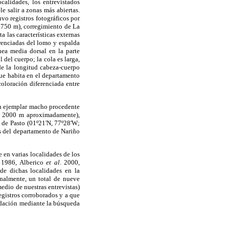
calidades, los entrevistados
e salir a zonas más abiertas.
vo registros fotográficos por
2750 m), corregimiento de La
a las características externas
erenciadas del lomo y espalda
nea media dorsal en la parte
 del cuerpo; la cola es larga,
de la longitud cabeza-cuerpo
que habita en el departamento
oloración diferenciada entre
un ejemplar macho procedente
W, 2000 m aproximadamente),
 de Pasto (01º21'N, 77º28'W;
s del departamento de Nariño
 en varias localidades de los
1986, Alberico
et al
. 2000,
de dichas localidades en la
nalmente, un total de nueve
medio de nuestras entrevistas)
registros corroborados y a que
lidación mediante la búsqueda