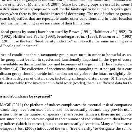
arlow
et al.
2007; Moreno
et al.
2007). Some indicator groups are useful for some l
to determine which groups work well for the landscape to be studied. A given grou
creases when there is disturbance instead of decreasing. The use of indicator group
research objectives that are repeatable under other conditions and in other locatio
 not use them, as long as we are aware of their limitations.
ed focal groups by some) have been used by Brown (1991), Halffter
et al
. (1992), D
(1992), Halffter and Favila (1993), Prendergast
et al.
(1993), Kremen
et al.
(1993)
2011) use the term "biodiversity indicator" with exactly the same meaning as we
d "ecological indicator".
eries of conditions that a taxonomic group must meet in order to be useful as an 
The group must be rich in species and functionally important in the type of ecos
on available on the natural history and taxonomy of the group; 3) The species of th
dardized; 4) The collection of specimens during sampling must not put their conse
dicator group should provide information not only about the intact or slightly di
different degrees of disturbance, including anthropic disturbances; 6) The spatio
h a reasonable time investment in field work (weeks), there is sufficient data for 
ess and abundance be expressed?
McGill (2011) the plethora of indices complicates the essential task of compari
ecause they have been used before, and not necessarily because they provide usefu
sities only as the number of species (
i.e.
as species richness), there are no probl
ation since not all species are equal in their number of individuals or in their biom
y indices (which is correct), but are not necessarily diversities. Many of them are
-Simpson). Jost (2006) introduced the term "true diversity" to designate the sum of