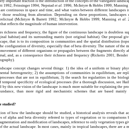
very important reaction is the introduction of the concepts of the variegated landsc
tt 1992; Feinsinger 1994; Nepstad
et al.
1996; McIntyre & Hobbs 1999; Mannin
s are continuous in space and time, and what varies between different landscapes 
 those resulting from alteration. Depending on these proportions, landscapes c
d relictual (McIntyre & Barrett 1992; McIntyre & Hobbs 1999; Manning
et al.
2
that reflects the magnitude of human intervention.
s richness and frequency, the figure of the continuous landscape is doubtless sup
inal habitat) and its surrounding matrix (not original habitat). Our proposal gi
dscape, that is to its composition in communities and the spatial distribution (top
e configuration of diversity, especially that of beta diversity. The nature of the ma
ovement of different organisms or propagules between the fragments directly aff
ersal, and, as a consequence their richness and frequency (Ricketts 2001; Bend
iography).
dscape concept changes several things: 1) the idea of a uniform or binary phys
ental heterogeneity; 2) the assumptions of communities in equilibrium, are repl
ocesses that are not in equilibrium; 3) the search for regularities in the biolog
d temporal specificity of ecological processes (for a thorough discussion, see Ha
by this new vision of the landscape is much more suitable for explaining the pro
bundance, than more rigid and mechanistic schemes that are based mainly
e studied?
stion of how the landscape should be studied, a historical analysis reveals that 
es of alpha and beta diversity referred to types of vegetation or to comparisons 
agmentation and modification of landscapes, reference to only vegetation types gi
f the actual landscape. In most cases, mainly in tropical landscapes, there are a m