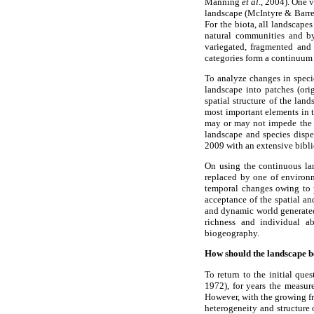
Manning
et al
., 2004). One 
landscape (McIntyre & Barre
For the biota, all landscape
natural communities and by
variegated, fragmented an
categories form a continuum 
To analyze changes in specie
landscape into patches (orig
spatial structure of the lan
most important elements in th
may or may not impede the m
landscape and species disp
2009 with an extensive bibl
On using the continuous lan
replaced by one of environm
temporal changes owing to pr
acceptance of the spatial an
and dynamic world generated 
richness and individual a
biogeography.
How should the landscape b
To return to the initial que
1972), for years the measur
However, with the growing fr
heterogeneity and structure o