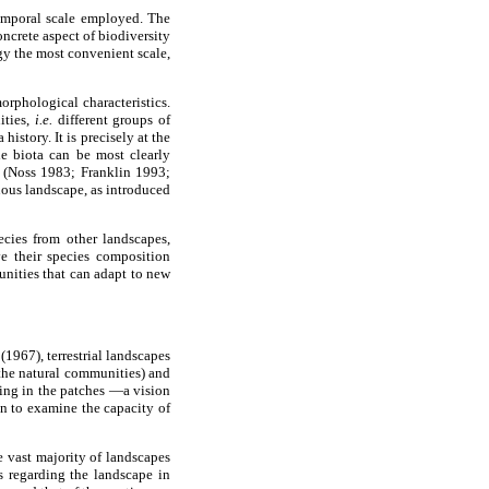
temporal scale employed. The
oncrete aspect of biodiversity
egy the most convenient scale,
orphological characteristics.
ities,
i.e.
different groups of
istory. It is precisely at the
he biota can be most clearly
ns (Noss 1983; Franklin 1993;
ous landscape, as introduced
cies from other landscapes,
e their species composition
nities that can adapt to new
1967), terrestrial landscapes
 the natural communities) and
ing in the patches —a vision
n to examine the capacity of
e vast majority of landscapes
s regarding the landscape in