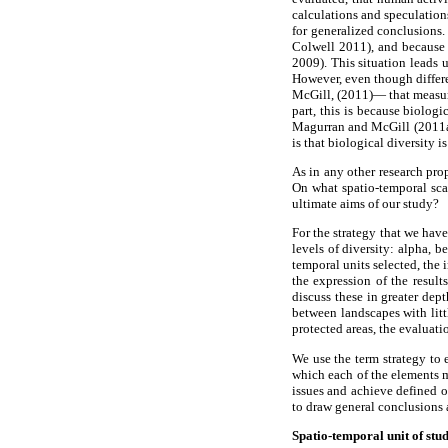
calculations and speculations
for generalized conclusions
Colwell 2011), and because 
2009). This situation leads 
However, even though differ
McGill, (2011)— that measure 
part, this is because biologi
Magurran and McGill (2011a) h
is that biological diversity 
As in any other research pro
On what spatio-temporal sca
ultimate aims of our study?
For the strategy that we have
levels of diversity: alpha, 
temporal units selected, the
the expression of the result
discuss these in greater dep
between landscapes with litt
protected areas, the evaluat
We use the term strategy to 
which each of the elements me
issues and achieve defined ob
to draw general conclusions 
Spatio-temporal unit of stu