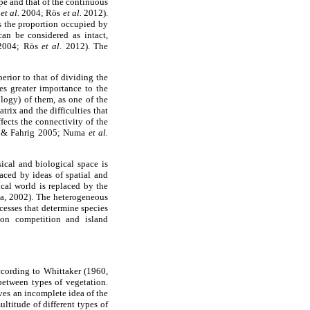
ape and that of the continuous
g
et al.
2004; Rös
et al.
2012).
is the proportion occupied by
an be considered as intact,
004; Rös
et al.
2012). The
erior to that of dividing the
ves greater importance to the
ology) of them, as one of the
trix and the difficulties that
ects the connectivity of the
er & Fahrig 2005; Numa
et al.
ical and biological space is
aced by ideas of spatial and
ical world is replaced by the
ila, 2002). The heterogeneous
cesses that determine species
 on competition and island
according to Whittaker (1960,
between types of vegetation.
ves an incomplete idea of the
ultitude of different types of