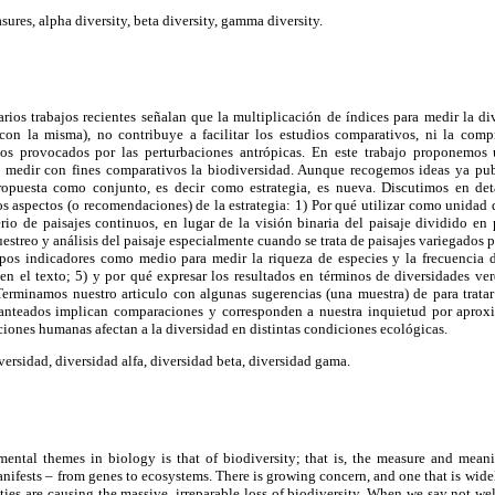
ures, alpha diversity, beta diversity, gamma diversity.
rios trabajos recientes señalan que la multiplicación de índices para medir la d
s con la misma), no contribuye a facilitar los estudios comparativos, ni la com
bios provocados por las perturbaciones antrópicas. En este trabajo proponemo
 medir con fines comparativos la biodiversidad. Aunque recogemos ideas ya pub
propuesta como conjunto, es decir como estrategia, es nueva. Discutimos en det
os aspectos (o recomendaciones) de la estrategia: 1) Por qué utilizar como unidad 
rio de paisajes continuos, en lugar de la visión binaria del paisaje dividido en
uestreo y análisis del paisaje especialmente cuando se trata de paisajes variegados 
upos indicadores como medio para medir la riqueza de especies y la frecuencia d
en el texto; 5) y por qué expresar los resultados en términos de diversidades ve
Terminamos nuestro articulo con algunas sugerencias (una muestra) de para tratar 
planteados implican comparaciones y corresponden a nuestra inquietud por aprox
ones humanas afectan a la diversidad en distintas condiciones ecológicas.
ersidad, diversidad alfa, diversidad beta, diversidad gama.
mental themes in biology is that of biodiversity; that is, the measure and meanin
nifests – from genes to ecosystems. There is growing concern, and one that is widel
ties are causing the massive, irreparable loss of biodiversity. When we say not wel