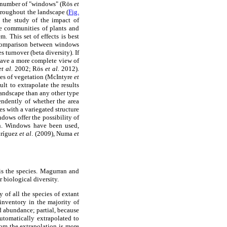
in number of "windows" (Rös
et
hroughout the landscape (
Fig.
n the study of the impact of
he communities of plants and
. This set of effects is best
e comparison between windows
 turnover (beta diversity). If
 have a more complete view of
et al.
2002; Rös
et al.
2012).
ypes of vegetation (McIntyre
et
lt to extrapolate the results
landscape than any other type
endently of whether the area
s with a variegated structure
ndows offer the possibility of
on. Windows have been used,
dríguez
et al
. (2009), Numa
et
 is the species. Magurran and
 biological diversity.
y of all the species of extant
inventory in the majority of
nd abundance; partial, because
utomatically extrapolated to
rom the extrapolation is more