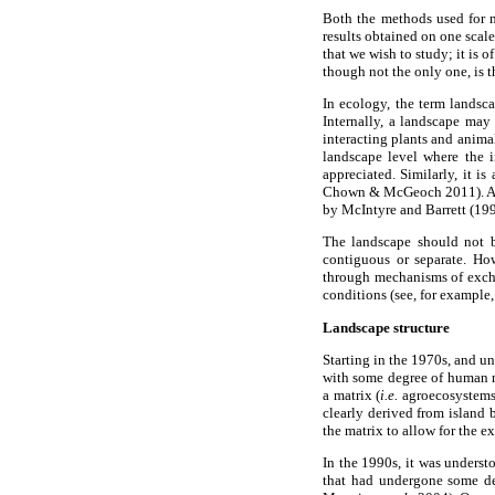
Both the methods used for m
results obtained on one scale
that we wish to study; it is 
though not the only one, is 
In ecology, the term landsca
Internally, a landscape may
interacting plants and animal
landscape level where the i
appreciated. Similarly, it i
Chown & McGeoch 2011). As e
by McIntyre and Barrett (199
The landscape should not b
contiguous or separate. Ho
through mechanisms of excha
conditions (see, for example
Landscape structure
Starting in the 1970s, and u
with some degree of human m
a matrix (
i.e.
agroecosystems 
clearly derived from island
the matrix to allow for the 
In the 1990s, it was underst
that had undergone some deg