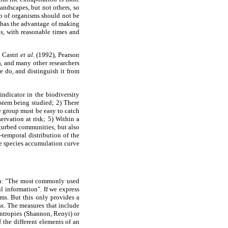
andscapes, but not others, so
p of organisms should not be
s has the advantage of making
ns, with reasonable times and
i Castri
et al.
(1992), Pearson
, and many other researchers
 do, and distinguish it from
indicator in the biodiversity
ystem being studied; 2) There
e group must be easy to catch
rvation at risk; 5) Within a
sturbed communities, but also
-temporal distribution of the
the species accumulation curve
son: "The most commonly used
l information". If we express
ems. But this only provides a
ass. The measures that include
 entropies (Shannon, Renyi) or
 the different elements of an