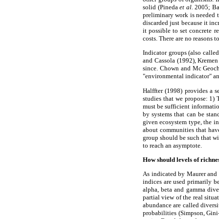
solid (Pineda
et al.
2005; B
preliminary work is needed 
discarded just because it in
it possible to set concrete 
costs. There are no reasons to
Indicator groups (also call
and Cassola (1992), Kremen 
since. Chown and Mc Geoch (
"environmental indicator" an
Halffter (1998) provides a s
studies that we propose: 1) 
must be sufficient informati
by systems that can be stan
given ecosystem type, the in
about communities that have 
group should be such that wit
to reach an asymptote.
How should levels of richn
As indicated by Maurer and 
indices are used primarily b
alpha, beta and gamma diver
partial view of the real situ
abundance are called diversit
probabilities (Simpson, Gini