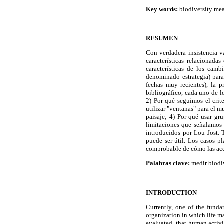
Key words:
biodiversity meas
RESUMEN
Con verdadera insistencia va
características relacionada
características de los cam
denominado estrategia) para
fechas muy recientes), la 
bibliográfico, cada uno de l
2) Por qué seguimos el crite
utilizar "ventanas" para el m
paisaje; 4) Por qué usar gr
limitaciones que señalamos 
introducidos por Lou Jost. 
puede ser útil. Los casos 
comprobable de cómo las acci
Palabras clave:
medir biodiv
INTRODUCTION
Currently, one of the funda
organization in which life ma
evaluated, that human activi