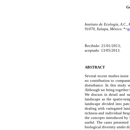
G
Instituto de Ecología, A.C.
91070, Xalapa, México.
*<
g
Recibido: 21/01/2013;
aceptado: 13/05/2013.
ABSTRACT
Several recent studies insist
no contribution to comparat
disturbance. In this study 
Although we bring together id
We discuss in detail and su
landscape as the spatio-tem
landscape divided into pat
dealing with variegated land
richness and individual frequ
the concepts introduced by 
useful. The cases presented
biological diversity under di