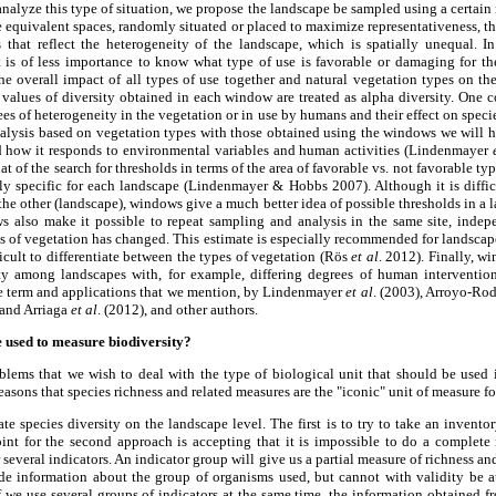
analyze this type of situation, we propose the landscape be sampled using a certa
 equivalent spaces, randomly situated or placed to maximize representativeness, t
 that reflect the heterogeneity of the landscape, which is spatially unequal. I
is of less importance to know what type of use is favorable or damaging for t
he overall impact of all types of use together and natural vegetation types on them
values of diversity obtained in each window are treated as alpha diversity. On
rees of heterogeneity in the vegetation or in use by humans and their effect on species
analysis based on vegetation types with those obtained using the windows we will
nd how it responds to environmental variables and human activities (Lindenmayer
at of the search for thresholds in terms of the area of favorable vs. not favorable t
ly specific for each landscape (Lindenmayer & Hobbs 2007). Although it is difficu
the other (landscape), windows give a much better idea of possible thresholds in a 
 also make it possible to repeat sampling and analysis in the same site, indep
es of vegetation has changed. This estimate is especially recommended for landscape
fficult to differentiate between the types of vegetation (Rös
et al
. 2012). Finally, wi
ty among landscapes with, for example, differing degrees of human interventi
he term and applications that we mention, by Lindenmayer
et al
. (2003), Arroyo-Ro
 and Arriaga
et al
. (2012), and other authors.
e used to measure biodiversity?
roblems that we wish to deal with the type of biological unit that should be used
asons that species richness and related measures are the "iconic" unit of measure for
e species diversity on the landscape level. The first is to try to take an inventor
int for the second approach is accepting that it is impossible to do a complete 
 several indicators. An indicator group will give us a partial measure of richness a
de information about the group of organisms used, but cannot with validity be a
f we use several groups of indicators at the same time, the information obtained f