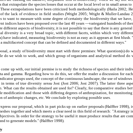
 that extrapolate the species losses that occur at the local level or in small areas t
. These extrapolations have been criticized both methodologically (Haila 2002;
of the lack of evidence in field studies (Wright 2005; Wright & Muller-Landau 2
us to want to measure with some degree of certainty the biodiversity that we have, 
ent indices have been proposed over the last 40 years —variegated hundreds of th
different aspects of biodiversity, it is not possible to say that there is any general
cal diversity is a very broad topic, with different facets, within which very differ
ave indicated, measuring biodiversity is not as easy as it appears at first blush. "
is a multifaceted concept that can be defined and documented in different ways."
posal, a study of biodiversity must start with three premises: What question(s) do 
le do we wish to work, and which group of organisms and analytical method do 
 come up with, our initial premise is to study the richness of species and their ind
beta and gamma. Regarding how to do this, we offer the reader a discussion for each 
 indicator groups used, the concept of the continuous landscape, the use of windows 
s in terms of true diversity
sensu
Jost (Jost 2006; Jost 2007). The latter three aspe
th. What can the results obtained are used for? Clearly, for comparative studies bet
le modification and those with differing degrees of anthropization, for monitorin
ion of anthropic changes, etc. We conclude by exploring possible uses.
express our proposal, which in part picks up on earlier proposals (Halffter 1998), i
shes together and which meets a clear need in this field of research: "A strategy i
jectives. In order for the strategy to be useful it must produce results that are com
and to generate models." (Halffter 1998).
dy