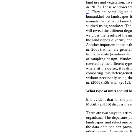
land use and vegetation. To 
al
. 2012). These windows are
1
). They are sampling units
humankind on landscapes it 
animals than it is to know t
studied using windows. The 
will reveal the different deg
we cross the results of the 
the landscape's diversity a
Another important topic is th
al
. 2000), which are general
from one scale (windows) to 
of sampling design. Windows
covered by the different typ
where, at the outset, it is di
comparing this heterogenei
without necessarily using t
al
. (2009), Rös
et al
. (2012),
What type of units should b
It is evident that for the p
McGill (2011b) discuss the re
There are two ways to estimat
organisms. The departure po
landscapes, and select one or
the data obtained can provi
other groups of organisms. I