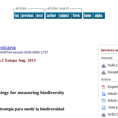
exicana
Services 
8445
Print version
ISSN
0065-1737
Journal
n.2 Xalapa Aug. 2013
SciELO
Google
Article
English
ategy for measuring biodiversity
Article
Article
How to 
trategia para medir la biodiversidad
SciELO