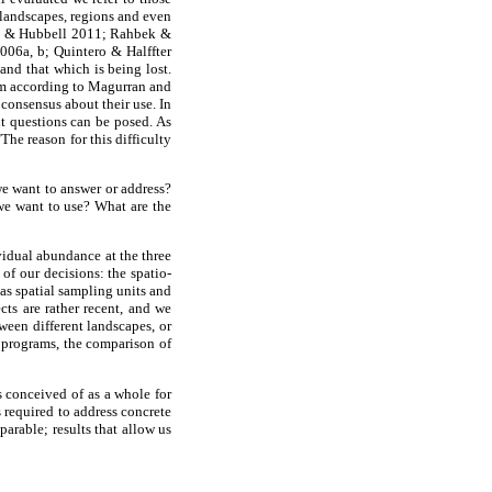
o landscapes, regions and even
 He & Hubbell 2011; Rahbek &
006a, b; Quintero & Halffter
and that which is being lost.
em according to Magurran and
 consensus about their use. In
ent questions can be posed. As
The reason for this difficulty
we want to answer or address?
we want to use? What are the
ividual abundance at the three
of our decisions: the spatio-
as spatial sampling units and
cts are rather recent, and we
ween different landscapes, or
g programs, the comparison of
s conceived of as a whole for
s required to address concrete
parable; results that allow us