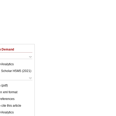
on Demand
 Analytics
 Scholar H5M5 (
2021
)
 (pdf)
 in xml format
 references
cite this article
 Analytics