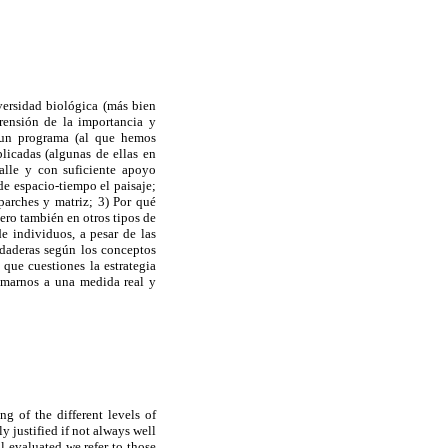
iversidad biológica (más bien
prensión de la importancia y
s un programa (al que hemos
licadas (algunas de ellas en
alle y con suficiente apoyo
de espacio-tiempo el paisaje;
 parches y matriz; 3) Por qué
pero también en otros tipos de
e individuos, a pesar de las
rdaderas según los conceptos
que cuestiones la estrategia
imarnos a una medida real y
g of the different levels of
y justified if not always well
l evaluated we refer to those