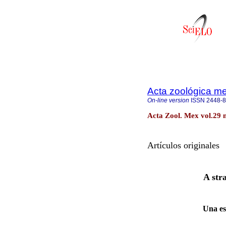
Acta zoológica m
On-line version
ISSN
2448-
Acta Zool. Mex vol.29 
Artículos originales
A str
Una es