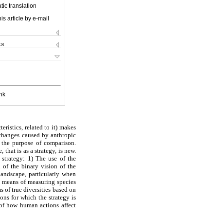
ic translation
is article by e-mail
ks
nk
eristics, related to it) makes
 changes caused by anthropic
r the purpose of comparison.
that is as a strategy, is new.
 strategy: 1) The use of the
 of the binary vision of the
andscape, particularly when
 a means of measuring species
s of true diversities based on
ns for which the strategy is
 of how human actions affect