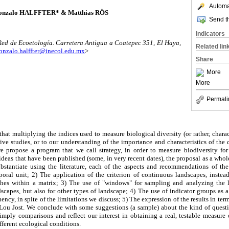
Automat
onzalo HALFFTER* & Matthias RÖS
Send th
Indicators
, Red de Ecoetología. Carretera Antigua a Coatepec 351, El Haya,
Related lin
onzalo.halffter@inecol.edu.mx
>
Share
More
More
Permali
 that multiplying the indices used to measure biological diversity (or rather, charact
ive studies, or to our understanding of the importance and characteristics of the
we propose a program that we call strategy, in order to measure biodiversity fo
eas that have been published (some, in very recent dates), the proposal as a whole, 
bstantiate using the literature, each of the aspects and recommendations of the
poral unit; 2) The application of the criterion of continuous landscapes, instead
ches within a matrix; 3) The use of "windows" for sampling and analyzing the l
scapes, but also for other types of landscape; 4) The use of indicator groups as
ency, in spite of the limitations we discuss; 5) The expression of the results in term
Lou Jost. We conclude with some suggestions (a sample) about the kind of questio
 imply comparisons and reflect our interest in obtaining a real, testable measure
fferent ecological conditions.