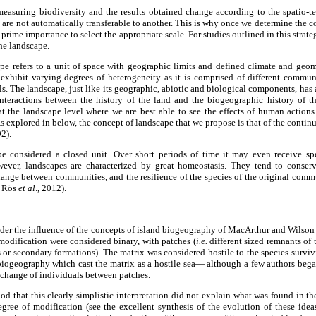
easuring biodiversity and the results obtained change according to the spatio-
 are not automatically transferable to another. This is why once we determine the c
of prime importance to select the appropriate scale. For studies outlined in this strat
the landscape.
pe refers to a unit of space with geographic limits and defined climate and geom
 exhibit varying degrees of heterogeneity as it is comprised of different commun
s. The landscape, just like its geographic, abiotic and biological components, has a h
nteractions between the history of the land and the biogeographic history of t
s at the landscape level where we are best able to see the effects of human actio
xplored in below, the concept of landscape that we propose is that of the continu
2).
e considered a closed unit. Over short periods of time it may even receive spe
wever, landscapes are characterized by great homeostasis. They tend to conserv
nge between communities, and the resilience of the species of the original commu
, Rös
et al
., 2012).
nder the influence of the concepts of island biogeography of MacArthur and Wilson (
odification were considered binary, with patches (
i.e.
different sized remnants of
or secondary formations). The matrix was considered hostile to the species surviv
 biogeography which cast the matrix as a hostile sea— although a few authors bega
exchange of individuals between patches.
ood that this clearly simplistic interpretation did not explain what was found in th
ree of modification (see the excellent synthesis of the evolution of these idea