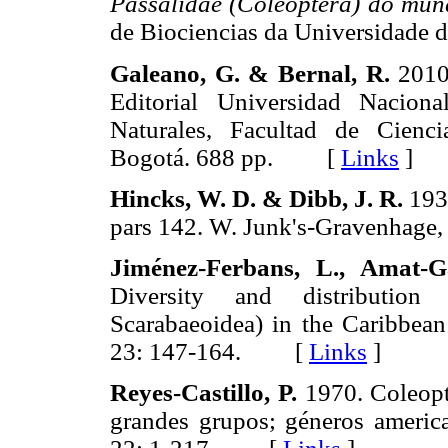
Passalidae (Coleoptera) do mu
de Biociencias da Universidade
Galeano, G. & Bernal, R.
201
Editorial Universidad Nacion
Naturales, Facultad de Cienc
Bogotá. 688 pp. [
Links
]
Hincks, W. D. & Dibb, J. R.
193
pars 142. W. Junk's-Gravenha
Jiménez-Ferbans, L., Amat-Ga
Diversity and distribution 
Scarabaeoidea) in the Caribbe
23: 147-164. [
Links
]
Reyes-Castillo, P.
1970. Coleopte
grandes grupos; géneros americ