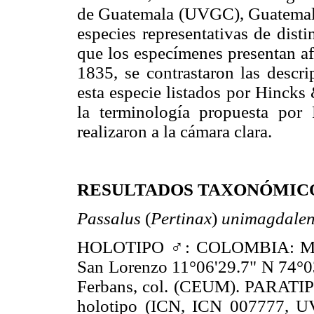
de Guatemala (UVGC), Guatemala
especies representativas de dist
que los especímenes presentan a
1835, se contrastaron las descri
esta especie listados por Hincks
la terminología propuesta por 
realizaron a la cámara clara.
RESULTADOS TAXONÓMIC
Passalus
(
Pertinax
)
unimagdale
HOLOTIPO ♂: COLOMBIA: Magda
San Lorenzo 11°06'29.7" N 74°0
Ferbans, col. (CEUM). PARATI
holotipo (ICN, ICN 007777,