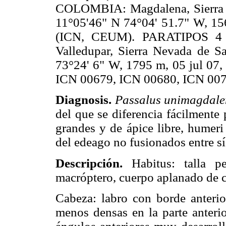
COLOMBIA: Magdalena, Sierra Ne
11°05'46" N 74°04' 51.7" W, 156
(ICN, CEUM). PARATIPOS 
Valledupar, Sierra Nevada de Sa
73°24' 6" W, 1795 m, 05 jul 07,
ICN 00679, ICN 00680, ICN 00
Diagnosis.
Passalus unimagdal
del que se diferencia fácilmente
grandes y de ápice libre, humeri
del edeago no fusionados entre sí,
Descripción.
Habitus: talla pe
macróptero, cuerpo aplanado de co
Cabeza: labro con borde anterio
menos densas en la parte anterio