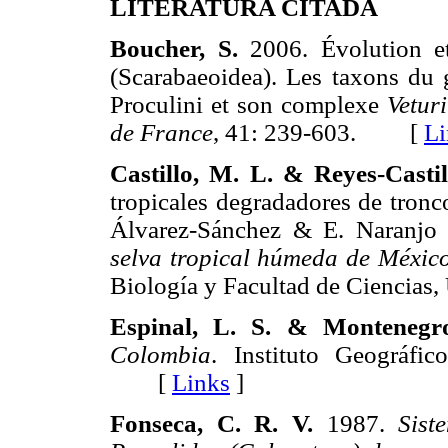
LITERATURA CITADA
Boucher, S.
2006. Évolution et
(Scarabaeoidea). Les taxons du g
Proculini et son complexe
Vetur
de France
, 41: 239-603. [
Li
Castillo, M. L. & Reyes-Castil
tropicales degradadores de tron
Álvarez-Sánchez & E. Naranjo 
selva tropical húmeda de Méxic
Biología y Facultad de Cienc
Espinal, L. S. & Montenegr
Colombia
. Instituto Geográfi
[
Links
]
Fonseca, C. R. V.
1987.
Sist