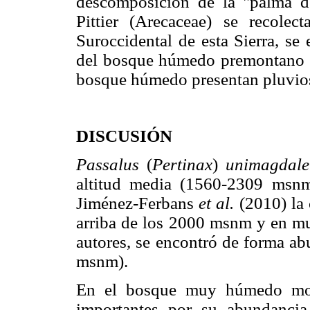
descomposición de la "palma 
Pittier (Arecaceae) se recolec
Suroccidental de esta Sierra, se
del bosque húmedo premontano s
bosque húmedo presentan pluvio
DISCUSIÓN
Passalus
(
Pertinax
)
unimagdale
altitud media (1560-2309 msnm
Jiménez-Ferbans
et al.
(2010) la 
arriba de los 2000 msnm y en mue
autores, se encontró de forma a
msnm).
En el bosque muy húmedo mon
importantes por su abundancia