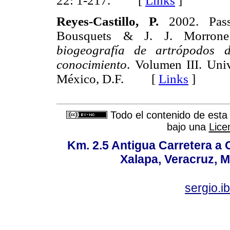
22: 1-217. [
Links
]
Reyes-Castillo, P.
2002. Pass
Bousquets & J. J. Morron
biogeografía de artrópodos 
conocimiento
. Volumen III. Un
México, D.F. [
Links
]
Todo el contenido de esta 
bajo una
Lice
Km. 2.5 Antigua Carretera a
Xalapa, Veracruz, M
sergio.