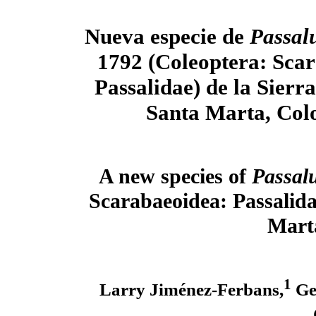
Nueva especie de
Passal
1792 (Coleoptera: Sca
Passalidae) de la Sierr
Santa Marta, Col
A new species of
Passal
Scarabaeoidea: Passalid
Mart
1
Larry Jiménez-Ferbans,
Ge