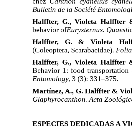
chez
Canthon cyanellus cyanel
Bulletin de la Société Entomolog
Halffter, G., Violeta Halffter
behavior of
Eurysternus. Quaesti
Halffter, G. & Violeta Hal
(Coleoptera, Scarabaeidae).
Foli
Halffter, G., Violeta Halffte
Behavior 1: food transportation
Entomology,
3 (3): 331–375.
Martínez, A., G. Halffter & Viol
Glaphyrocanthon. Acta Zoológic
ESPECIES DEDICADAS A V