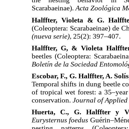
Scarabaeinae).
Acta Zoológica Me
Halffter, Violeta & G. Halfft
(Coleoptera: Scarabaeinae) de C
(nueva serie),
25(2): 397–407.
Halffter, G, & Violeta Halffte
beetles (Coleoptera: Scarabaeinae
Boletín de la Sociedad Entomoló
Escobar, F., G. Halffter, A. Sol
Temporal shifts in dung beetle c
of tropical wet forest: a 35–yea
conservation.
Journal of Applied
Huerta, C., G. Halffter y V
Eurysternus foedus
Guérin–Ménevi
nesting patterns (Coleopter