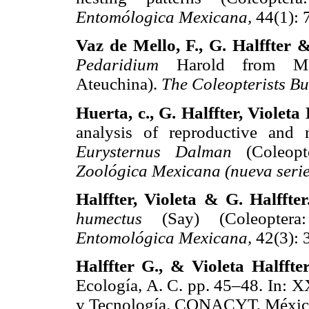
Entomólogica Mexicana,
44(1): 
Vaz de Mello, F., G. Halffter &
Pedaridium
Harold from Mexi
Ateuchina).
The Coleopterists Bul
Huerta, c., G. Halffter, Violet
analysis of reproductive and 
Eurysternus Dalman
(Coleopte
Zoológica Mexicana (nueva serie
Halffter, Violeta & G. Halffte
humectus
(Say) (Coleoptera:
Entomológica Mexicana,
42(3): 
Halffter G., & Violeta Halffte
Ecología, A. C. pp. 45–48. In: 
y Tecnología. CONACYT, Méxic