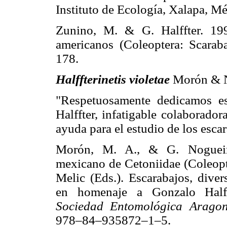
Instituto de Ecología, Xalapa, Mé
Zunino, M. & G. Halffter. 1
americanos (Coleoptera: Scarab
178.
Halffterinetis violetae
Morón & N
"Respetuosamente dedicamos es
Halffter, infatigable colaborado
ayuda para el estudio de los esca
Morón, M. A., & G. Noguei
mexicano de Cetoniidae (Coleopt
Melic (Eds.). Escarabajos, dive
en homenaje a Gonzalo Half
Sociedad Entomológica Aragon
978–84–935872–1–5.