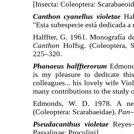
[Insecta: Coleoptera: Scarabaeoi
Canthon cyanellus violetae
Half
"Esta subespecie está dedicada a
Halffter, G. 1961. Monografía de
Canthon
Hoffsg. (Coleoptera, S
225–320.
Phanaeus halffterorum
Edmonds,
is my pleasure to dedicate th
colleagues... his lovely wife Viol
many contributions to the study 
Edmonds, W. D. 1978. A ne
(Coleoptera: Scarabaeidae).
Pan–
Pseudacanthus violetae
Reyes–C
Passalinae: Proculini]