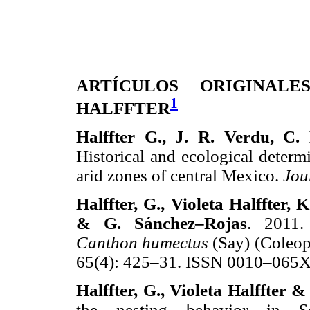
ARTÍCULOS ORIGINALE
1
HALFFTER
Halffter G., J. R. Verdu, C.
Historical and ecological determ
arid zones of central Mexico.
Jou
Halffter, G., Violeta Halffter
& G. Sánchez–Rojas
. 2011.
Canthon humectus
(Say) (Coleop
65(4): 425–31. ISSN 0010–065X
Halffter, G., Violeta Halffter 
the nesting behavior in
S