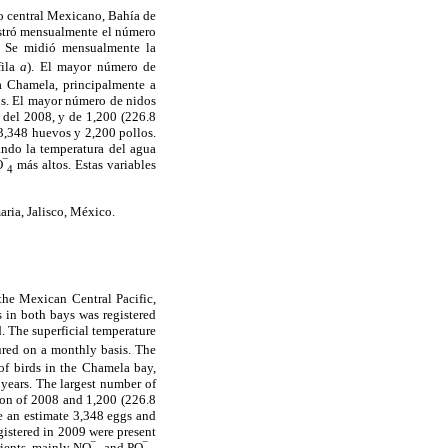
co central Mexicano, Bahía de
istró mensualmente el número
. Se midió mensualmente la
fila
a
). El mayor número de
a Chamela, principalmente a
ños. El mayor número de nidos
 del 2008, y de 1,200 (226.8
3,348 huevos y 2,200 pollos.
ndo la temperatura del agua
O‾
más altos. Estas variables
4
aria, Jalisco, México.
the Mexican Central Pacific,
 in both bays was registered
. The superficial temperature
ured on a monthly basis. The
of birds in the Chamela bay,
years. The largest number of
ason of 2008 and 1,200 (226.8
re an estimate 3,348 eggs and
egistered in 2009 were present
rients, mainly NO‾
and PO‾
,