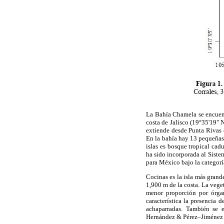
La Bahía Chamela se encuentr
costa de Jalisco (19°35'19" 
extiende desde Punta Rivas e
En la bahía hay 13 pequeñas i
islas es bosque tropical ca
ha sido incorporada al Siste
para México bajo la categoría
Cocinas es la isla más grand
1,900 m de la costa. La vege
menor proporción por órg
característica la presencia 
achaparradas. También se 
Hernández & Pérez–Jiménez 