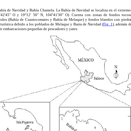
Bahía de Navidad y Bahía Chamela. La Bahía de Navidad se localiza en el extremo 
4°42'45" O y 19°12' 50" N, 104°41'30" O). Cuenta con zonas de fondos rocoso
andos (Bahía de Cuastecomates y Bahía de Melaque) y fondos blandos con piedras
 turística debido a los poblados de Melaque y Barra de Navidad (
Fig. 1
), además d
 de embarcaciones pequeñas de pescadores y yates.