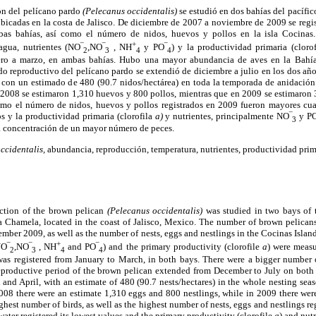
ón del pelícano pardo
(Pelecanus occidentalis)
se estudió en dos bahías del pacífi
icadas en la costa de Jalisco. De diciembre de 2007 a noviembre de 2009 se reg
bas bahías, así como el número de nidos, huevos y pollos en la isla Cocinas
+
 agua, nutrientes (NO‾
,NO‾
, NH
y PO‾
) y la productividad primaria (cloro
2
3
4
4
nero a marzo, en ambas bahías. Hubo una mayor abundancia de aves en la Bahí
do reproductivo del pelícano pardo se extendió de diciembre a julio en los dos a
, con un estimado de 480 (90.7 nidos/hectárea) en toda la temporada de anidación
 2008 se estimaron 1,310 huevos y 800 pollos, mientras que en 2009 se estimaron 
omo el número de nidos, huevos y pollos registrados en 2009 fueron mayores cua
os y la productividad primaria (clorofila
a)
y nutrientes, principalmente NO‾
y P
3
la concentración de un mayor número de peces.
ccidentalis,
abundancia, reproducción, temperatura, nutrientes, productividad prim
ction of the brown pelican
(Pelecanus occidentalis)
was studied in two bays of 
Chamela, located in the coast of Jalisco, Mexico. The number of brown pelicans
er 2009, as well as the number of nests, eggs and nestlings in the Cocinas Island
+
NO‾
,NO‾
, NH
and PO‾
) and the primary productivity (clorofile
a
) were meas
2
3
4
4
was registered from January to March, in both bays. There were a bigger number 
eproductive period of the brown pelican extended from December to July on both 
and April, with an estimate of 480 (90.7 nests/hectares) in the whole nesting se
2008 there were an estimate 1,310 eggs and 800 nestlings, while in 2009 there we
ghest number of birds, as well as the highest number of nests, eggs and nestlings r
ater registered its lowest values and the primary productivity (clorofile
a
) and nut