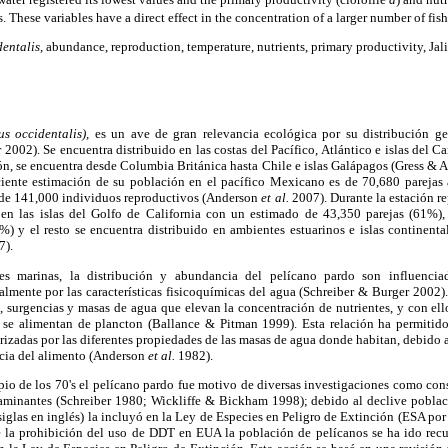
s. These variables have a direct effect in the concentration of a larger number of fish
dentalis,
abundance, reproduction, temperature, nutrients, primary productivity, Jal
us occidentalis),
es un ave de gran relevancia ecológica por su distribución ge
002). Se encuentra distribuido en las costas del Pacífico, Atlántico e islas del Car
ón, se encuentra desde Columbia Británica hasta Chile e islas Galápagos (Gress & 
ente estimación de su población en el pacífico Mexicano es de 70,680 parejas 
e 141,000 individuos reproductivos (Anderson
et al.
2007). Durante la estación 
en las islas del Golfo de California con un estimado de 43,350 parejas (61%),
) y el resto se encuentra distribuido en ambientes estuarinos e islas continenta
7).
s marinas, la distribución y abundancia del pelícano pardo son influenciad
almente por las características fisicoquímicas del agua (Schreiber & Burger 2002)
os, surgencias y masas de agua que elevan la concentración de nutrientes, y con e
 se alimentan de plancton (Ballance & Pitman 1999). Esta relación ha permitido
izadas por las diferentes propiedades de las masas de agua donde habitan, debido a
ncia del alimento (Anderson
et al.
1982).
cipio de los 70's el pelícano pardo fue motivo de diversas investigaciones como co
minantes (Schreiber 1980; Wickliffe & Bickham 1998); debido al declive poblaci
siglas en inglés) la incluyó en la Ley de Especies en Peligro de Extinción (ESA por 
e la prohibición del uso de DDT en EUA la población de pelícanos se ha ido rec