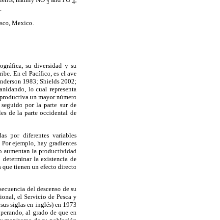
3
4
.
isco, Mexico.
ográfica, su diversidad y su
ibe. En el Pacífico, es el ave
Anderson 1983; Shields 2002;
anidando, lo cual representa
reproductiva un mayor número
 seguido por la parte sur de
les de la parte occidental de
as por diferentes variables
. Por ejemplo, hay gradientes
llo aumentan la productividad
 determinar la existencia de
 que tienen un efecto directo
nsecuencia del descenso de su
onal, el Servicio de Pesca y
sus siglas en inglés) en 1973
uperando, al grado de que en