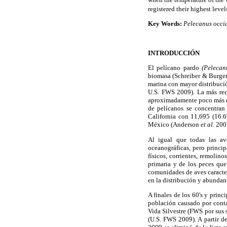
registered their highest level
Key Words:
Pelecanus occi
INTRODUCCIÓN
El pelícano pardo
(Pelecan
biomasa (Schreiber & Burger 2
marina con mayor distribuci
U.S. FWS 2009). La más reci
aproximadamente poco más d
de pelícanos se concentran 
California con 11,695 (16.6%
México (Anderson
et al.
200
Al igual que todas las ave
oceanográficas, pero princip
físicos, corrientes, remolin
primaria y de los peces que
comunidades de aves caracter
en la distribución y abunda
A finales de los 60's y prin
población causado por conta
Vida Silvestre (FWS por sus 
(U.S. FWS 2009). A partir d