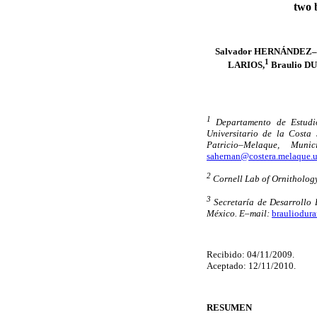
two 
Salvador HERNÁNDEZ
1
LARIOS,
Braulio D
1
Departamento de Estudio
Universitario de la Costa
Patricio–Melaque, Muni
sahernan@costera.melaque.
2
Cornell Lab of Ornitholog
3
Secretaría de Desarrollo 
México. E–mail:
brauliodur
Recibido: 04/11/2009.
Aceptado: 12/11/2010.
RESUMEN