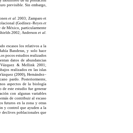
n y monitoreo de su población
turo previsible. Sin embargo,
ronen
et al.
2003; Zamparo et
poblacional (Godínez–Reyes
et
te de México, particularmente
 Shields 2002; Anderson
et al.
do escasos los relativos a la
 Bahía Banderas, y solo hace
Los pocos estudios realizados
sentan datos de abundancias
z–Vázquez & Mellink 2001;
ajos realizados en las islas
–Vázquez (2000), Hernández–
ano pardo. Posteriormente,
os aspectos de la biología
o de este estudio fue generar
ación con algunas variables
emás de contribuir al escaso
s futuros en la zona y otras
ón y control que ayuden a la
e declives poblacionales que