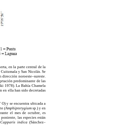
ta, en la parte central de la
s Cuitzmala y San Nicolás. Se
n dirección noroeste–sureste.
vegetación predominante de las
wski 1978). La Bahía Chamela
n en ella han sido decretadas
" O) y se encuentra ubicada a
ate
(Amphipterygium
sp.) y en
rante el mes de octubre, es
 poniente, las especies están
y
Capparis indica
(Sánchez–