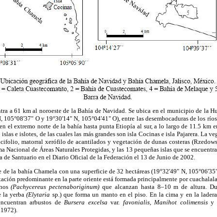
a a 61 km al noroeste de la Bahía de Navidad. Se ubica en el municipio de la Huer
N, 105°08'37" O y 19°30'14" N, 105°04'41" O), entre las desembocaduras de los río
n el extremo norte de la bahía hasta punta Etiopía al sur, a lo largo de 11.5 km e
slas e islotes, de las cuales las más grandes son isla Cocinas e isla Pajarera. La 
ducifolio, matorral xerófilo de acantilados y vegetación de dunas costeras (Rzedo
ma Nacional de Áreas Naturales Protegidas, y las 13 pequeñas islas que se encuentra
 de Santuario en el Diario Oficial de la Federación el 13 de Junio de 2002.
e de la bahía Chamela con una superficie de 32 hectáreas (19°32'49" N, 105°06'35
tación predominante en la parte oriente está formada principalmente por cuachalal
anos
(Pachycereus pectenaboriginum)
que alcanzan hasta 8–10 m de altura. Du
de la yerba
(Elytaria
sp.) que forma un manto en el piso. En la cima y en la ladera
encuentran arbustos de
Bursera excelsa
var.
favonialis, Manihot colimensis
1972).