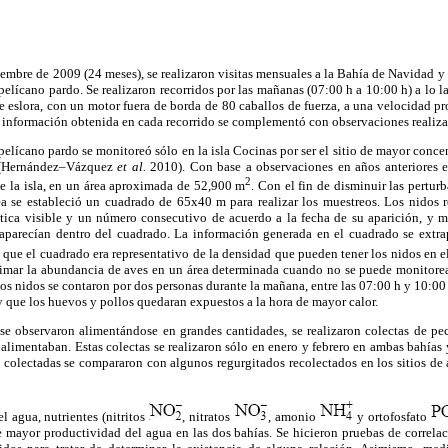
mbre de 2009 (24 meses), se realizaron visitas mensuales a la Bahía de Navidad y
pelícano pardo. Se realizaron recorridos por las mañanas (07:00 h a 10:00 h) a lo la
e eslora, con un motor fuera de borda de 80 caballos de fuerza, a una velocidad 
 información obtenida en cada recorrido se complementó con observaciones realizada
pelícano pardo se monitoreó sólo en la isla Cocinas por ser el sitio de mayor conce
 (Hernández–Vázquez
et al.
2010). Con base a observaciones en años anteriores 
2
de la isla, en un área aproximada de 52,900 m
. Con el fin de disminuir las pertur
rea se estableció un cuadrado de 65x40 m para realizar los muestreos. Los nidos r
tica visible y un número consecutivo de acuerdo a la fecha de su aparición, y 
aparecían dentro del cuadrado. La información generada en el cuadrado se extr
o que el cuadrado era representativo de la densidad que pueden tener los nidos en el
timar la abundancia de aves en un área determinada cuando no se puede monitorea
 nidos se contaron por dos personas durante la mañana, entre las 07:00 h y 10:00 h,
 que los huevos y pollos quedaran expuestos a la hora de mayor calor.
se observaron alimentándose en grandes cantidades, se realizaron colectas de pece
 alimentaban. Estas colectas se realizaron sólo en enero y febrero en ambas bahías 
 colectadas se compararon con algunos regurgitados recolectados en los sitios de 
l agua, nutrientes (nitritos
, nitratos
, amonio
y ortofosfato
 mayor productividad del agua en las dos bahías. Se hicieron pruebas de correlac