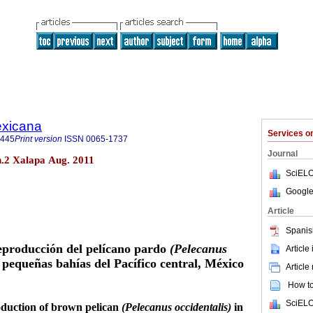
exicana
Services 
8445
Print version
ISSN
0065-1737
Journal
n.2 Xalapa Aug. 2011
SciELO
Google
Article
Spanis
producción del pelícano pardo
(Pelecanus
Article
 pequeñas bahías del Pacífico central, México
Article
How to 
SciELO
duction of brown pelican
(Pelecanus occidentalis)
in