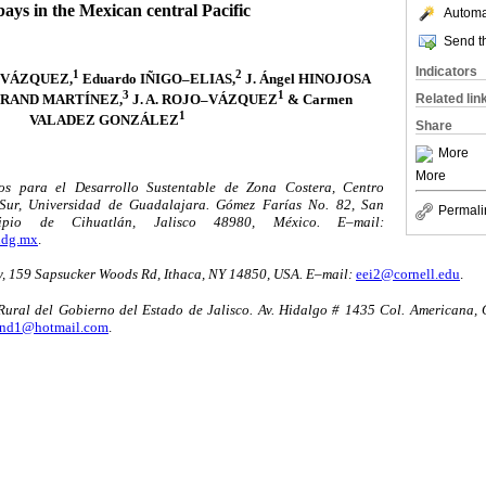
bays in the Mexican central Pacific
Automat
Send th
Indicators
1
2
–VÁZQUEZ,
Eduardo IÑIGO–ELIAS,
J. Ángel HINOJOSA
3
1
URAND MARTÍNEZ,
J. A. ROJO–VÁZQUEZ
& Carmen
Related lin
1
VALADEZ GONZÁLEZ
Share
More
More
s para el Desarrollo Sustentable de Zona Costera, Centro
 Sur, Universidad de Guadalajara. Gómez Farías No. 82, San
Permali
cipio de Cihuatlán, Jalisco 48980, México. E–mail:
udg.mx
.
y, 159 Sapsucker Woods Rd, Ithaca, NY 14850, USA. E–mail:
eei2@cornell.edu
.
Rural del Gobierno del Estado de Jalisco. Av. Hidalgo # 1435 Col. Americana, 
and1@hotmail.com
.