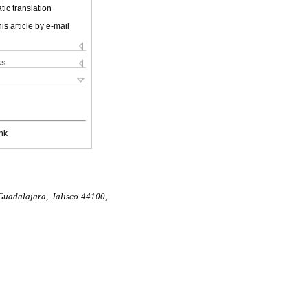
ic translation
is article by e-mail
ks
nk
Guadalajara, Jalisco 44100,