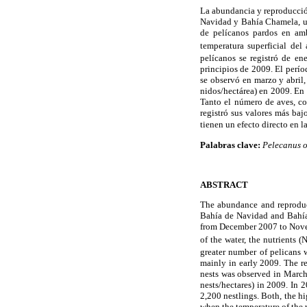
La abundancia y reproducci
Navidad y Bahía Chamela, ub
de pelícanos pardos en am
temperatura superficial del
pelícanos se registró de e
principios de 2009. El perío
se observó en marzo y abril
nidos/hectárea) en 2009. En
Tanto el número de aves, c
registró sus valores más baj
tienen un efecto directo en 
Palabras clave:
Pelecanus o
ABSTRACT
The abundance and reprodu
Bahía de Navidad and Bahía 
from December 2007 to Novemb
of the water, the nutrients (
greater number of pelicans 
mainly in early 2009. The r
nests was observed in March 
nests/hectares) in 2009. In 
2,200 nestlings. Both, the hi
when the temperature of the w