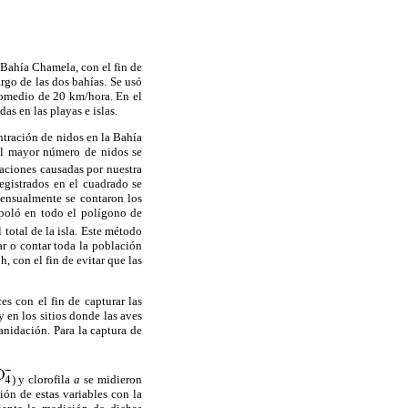
 Bahía Chamela, con el fin de
rgo de las dos bahías. Se usó
promedio de 20 km/hora. En el
s en las playas e islas.
ntración de nidos en la Bahía
el mayor número de nidos se
baciones causadas por nuestra
egistrados en el cuadrado se
mensualmente se contaron los
apoló en todo el polígono de
 total de la isla. Este método
r o contar toda la población
 con el fin de evitar que las
s con el fin de capturar las
y en los sitios donde las aves
anidación. Para la captura de
) y clorofila
a
se midieron
ión de estas variables con la