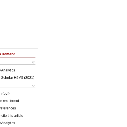
on Demand
 Analytics
 Scholar H5M5 (
2021
)
h (pdf)
 in xml format
 references
cite this article
 Analytics