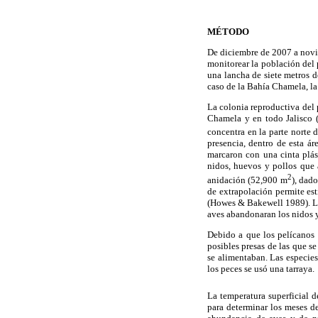
MÉTODO
De diciembre de 2007 a novie
monitorear la población del 
una lancha de siete metros d
caso de la Bahía Chamela, la
La colonia reproductiva del 
Chamela y en todo Jalisco
concentra en la parte norte 
presencia, dentro de esta á
marcaron con una cinta plás
nidos, huevos y pollos que 
2
anidación (52,900 m
), dad
de extrapolación permite es
(Howes & Bakewell 1989). Los
aves abandonaran los nidos y
Debido a que los pelícanos 
posibles presas de las que se
se alimentaban. Las especies
los peces se usó una tarraya.
La temperatura superficial de
para determinar los meses de