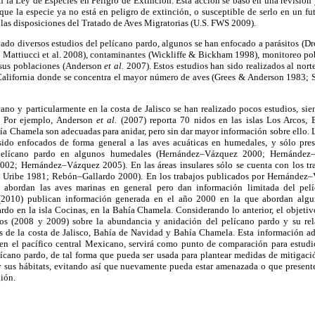
en la Ley de Especies en Peligro de Extinción. Esta acción se basó en una revisió
que la especie ya no está en peligro de extinción, o susceptible de serlo en un fu
 las disposiciones del Tratado de Aves Migratorias (U.S. FWS 2009).
ado diversos estudios del pelícano pardo, algunos se han enfocado a parásitos (D
6; Mattiucci et al. 2008), contaminantes (Wickliffe & Bickham 1998), monitoreo 
 sus poblaciones (Anderson
et al.
2007). Estos estudios han sido realizados al nor
 California donde se concentra el mayor número de aves (Grees & Anderson 1983;
ano y particularmente en la costa de Jalisco se han realizado pocos estudios, sien
. Por ejemplo, Anderson
et al.
(2007) reporta 70 nidos en las islas Los Arcos,
ía Chamela son adecuadas para anidar, pero sin dar mayor información sobre ello. 
 sido enfocados de forma general a las aves acuáticas en humedales, y sólo pre
pelícano pardo en algunos humedales (Hernández–Vázquez 2000; Hernánde
002; Hernández–Vázquez 2005). En las áreas insulares sólo se cuenta con los trab
& Uribe 1981; Rebón–Gallardo 2000). En los trabajos publicados por Hernández
abordan las aves marinas en general pero dan información limitada del pelíc
(2010) publican información generada en el año 2000 en la que abordan algun
rdo en la isla Cocinas, en la Bahía Chamela. Considerando lo anterior, el objetiv
os (2008 y 2009) sobre la abundancia y anidación del pelícano pardo y su rel
s de la costa de Jalisco, Bahía de Navidad y Bahía Chamela. Esta información ad
en el pacífico central Mexicano, servirá como punto de comparación para estudio
elícano pardo, de tal forma que pueda ser usada para plantear medidas de mitigaci
y sus hábitats, evitando así que nuevamente pueda estar amenazada o que present
ión.