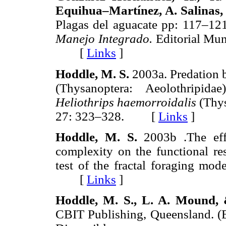
Equihua–Martínez, A. Salinas, 
Plagas del aguacate pp: 117–12
Manejo Integrado.
Editorial Mun
[
Links
]
Hoddle, M. S.
2003a. Predation 
(Thysanoptera: Aeolothripid
Heliothrips haemorroidalis
(Thy
27: 323–328. [
Links
]
Hoddle, M. S.
2003b .The eff
complexity on the functional r
test of the fractal foraging mod
[
Links
]
Hoddle, M. S., L. A. Mound,
CBIT Publishing, Queensland. (E