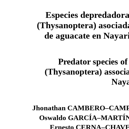
Especies depredadoras
(Thysanoptera) asociad
de aguacate en Nayar
Predator species of
(Thysanoptera) associ
Naya
Jhonathan CAMBERO–CAMP
Oswaldo GARCÍA–MARTÍ
Ernesto CERNA–CHAV