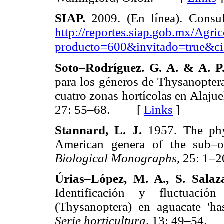
SIAP.
2009. (En línea). Consu
http://reportes.siap.gob.mx/Agr
producto=600&invitado=true&ci
Soto–Rodríguez. G. A. & A. P
para los géneros de Thysanopter
cuatro zonas hortícolas en Alajue
27: 55–68. [
Links
]
Stannard, L. J.
1957. The phy
American genera of the sub–o
Biological Monographs,
25: 1
Úrias–López, M. A., S. Sala
Identificación y fluctuació
(Thysanoptera) en aguacate 'h
Serie horticultura,
13: 49–54