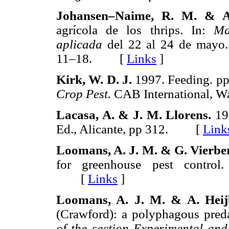
Johansen–Naime, R. M. & 
agrícola de los thrips. In:
Ma
aplicada
del 22 al 24 de mayo
11–18. [
Links
]
Kirk, W. D. J.
1997. Feeding. p
Crop Pest.
CAB International,
Lacasa, A. & J. M. Llorens.
19
Ed., Alicante, pp 312. [
Link
Loomans, A. J. M. & G. Vierbe
for greenhouse pest control
[
Links
]
Loomans, A. J. M. & A. Heij
(Crawford): a polyphagous pred
of the section Experimental an