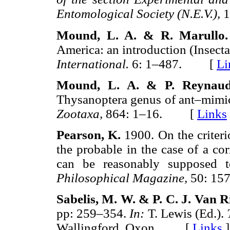
Entomological Society (N.E.V.),
Mound, L. A. & R. Marullo
America: an introduction (Insect
International.
6: 1–487. [
Li
Mound, L. A. & P. Reynau
Thysanoptera genus of ant–mimick
Zootaxa,
864: 1–16. [
Links
Pearson, K.
1900. On the criter
the probable in the case of a cor
can be reasonably supposed t
Philosophical Magazine,
50: 1
Sabelis, M. W. & P. C. J. Van R
pp: 259–354.
In:
T. Lewis (Ed.).
Wallingford, Oxon. [
Links
]