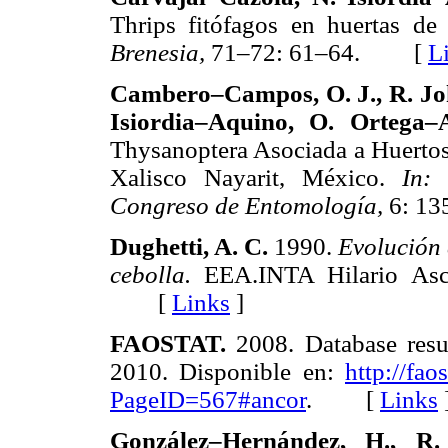
Thrips fitófagos en huertas de
Brenesia,
71–72: 61–64. [
L
Cambero–Campos, O. J., R. Jo
Isiordia–Aquino, O. Ortega
Thysanoptera Asociada a Huertos
Xalisco Nayarit, México.
In
Congreso de Entomología,
6: 1
Dughetti, A. C.
1990.
Evolución d
cebolla.
EEA.INTA Hilario Asc
[
Links
]
FAOSTAT.
2008. Database resu
2010. Disponible en:
http://fao
PageID=567#ancor
. [
Links
González–Hernández, H., R