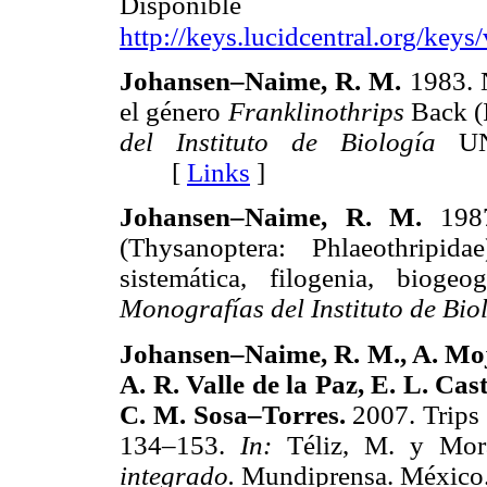
Dispon
http://keys.lucidcentral.org/keys
Johansen–Naime, R. M.
1983. 
el género
Franklinothrips
Back (
del Instituto de Biología
U
[
Links
]
Johansen–Naime, R. M.
198
(Thysanoptera: Phlaeothripi
sistemática, filogenia, biogeo
Monografías del Instituto de Bio
Johansen–Naime, R. M., A. Mo
A. R. Valle de la Paz, E. L. C
C. M. Sosa–Torres.
2007. Trips
134–153.
In:
Téliz, M. y Mor
integrado.
Mundiprensa. Méx