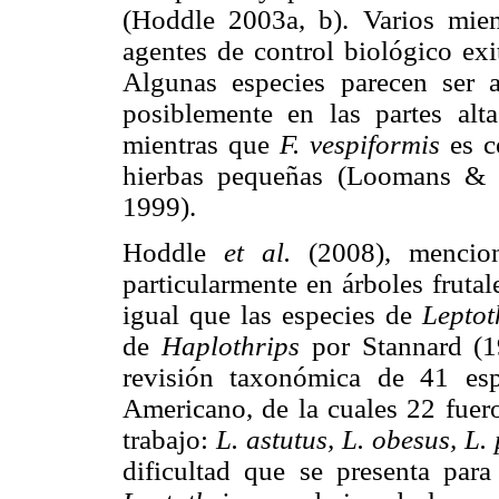
(Hoddle 2003a, b). Varios mie
agentes de control biológico exit
Algunas especies parecen ser a
posiblemente en las partes alta
mientras que
F. vespiformis
es 
hierbas pequeñas (Loomans & 
1999).
Hoddle
et al.
(2008), menci
particularmente en árboles fruta
igual que las especies de
Leptot
de
Haplothrips
por Stannard (1
revisión taxonómica de 41 es
Americano, de la cuales 22 fuero
trabajo:
L. astutus, L. obesus, L
dificultad que se presenta para