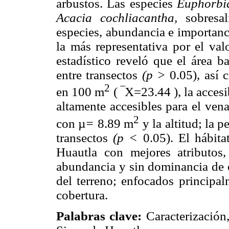
arbustos. Las especies
Euphorbia
Acacia cochliacantha,
sobresa
especies, abundancia e importanc
la más representativa por el val
estadístico reveló que el área 
entre transectos
(p >
0.05), así
2
en 100 m
( ‾X=23.44 ), la accesi
altamente accesibles para el ve
2
con µ
=
8.89 m
y la altitud; la 
transectos
(p <
0.05). El hábit
Huautla con mejores atributos,
abundancia y sin dominancia de 
del terreno; enfocados principal
cobertura.
Palabras clave:
Caracterización