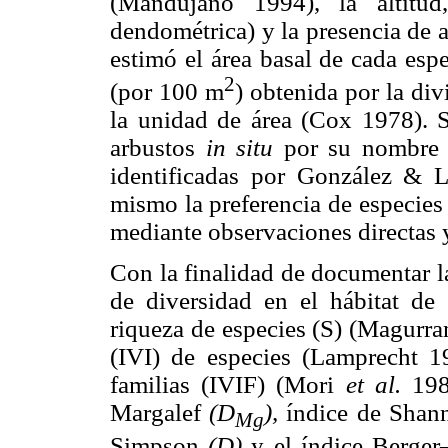
(Mandujano 1994), la altitud
dendométrica) y la presencia de 
estimó el área basal de cada espe
2
(por 100 m
) obtenida por la di
la unidad de área (Cox 1978). Se
arbustos
in situ
por su nombre 
identificadas por González &
mismo la preferencia de especies
mediante observaciones directas
Con la finalidad de documentar la
de diversidad en el hábitat de
riqueza de especies (S) (Magurra
(IVI) de especies (Lamprecht 1
familias (IVIF) (Mori
et al.
198
Margalef
(D
),
índice de Sha
Mg
Simpson
(D)
y el índice Berge