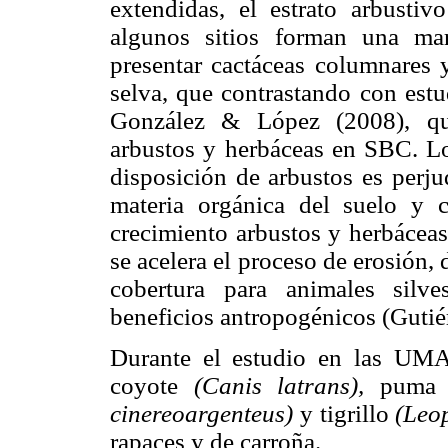
extendidas, el estrato arbust
algunos sitios forman una ma
presentar cactáceas columnares 
selva, que contrastando con est
González & López (2008), qu
arbustos y herbáceas en SBC. Lo
disposición de arbustos es perju
materia orgánica del suelo y c
crecimiento arbustos y herbáceas
se acelera el proceso de erosión,
cobertura para animales silv
beneficios antropogénicos (Guti
Durante el estudio en las UMA'
coyote
(Canis latrans),
pum
cinereoargenteus)
y tigrillo
(Leo
rapaces y de carroña.