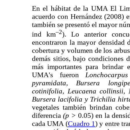
En el hábitat de la UMA El Li
acuerdo con Hernández (2008) en 
también se presentó el mayor nú
–2
ind km
). Lo anterior conc
encontraron la mayor densidad d
cobertura y volumen de los arbus
demás sitios, bajo condiciones d
más importantes para brindar e
UMA's fueron
Lonchocarpus 
pyramidata, Bursera longipe
cotinifolia, Leucaena collinsii
Bursera lacifolia y Trichilia hir
vegetales también brindan cober
diferencia
(p >
0.05) en la densi
cada UMA (
Cuadro 1
) y entre tr