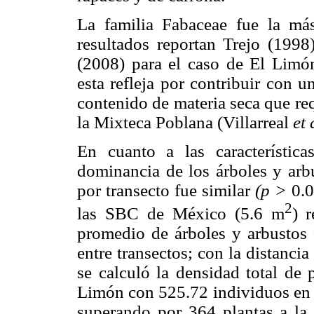
La familia Fabaceae fue la m
resultados reportan Trejo (19
(2008) para el caso de El Limón
esta refleja por contribuir con 
contenido de materia seca que re
la Mixteca Poblana (Villarreal
et 
En cuanto a las característica
dominancia de los árboles y arb
por transecto fue similar
(p >
0.0
2
las SBC de México (5.6 m
) 
promedio de árboles y arbustos
entre transectos; con la distanc
se calculó la densidad total de
Limón con 525.72 individuos en l
superando por 364 plantas a la