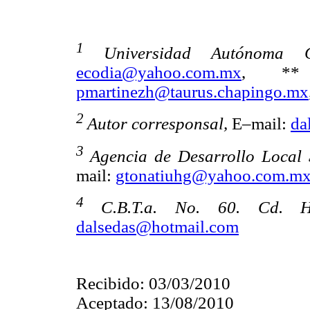
1
Universidad Autónoma C
ecodia@yahoo.com.mx
, 
pmartinezh@taurus.chapingo.mx
2
Autor corresponsal,
E–mail:
da
3
Agencia de Desarrollo Local 
mail:
gtonatiuhg@yahoo.com.m
4
C.B.T.a. No. 60. Cd. H
dalsedas@hotmail.com
Recibido: 03/03/2010
Aceptado: 13/08/2010