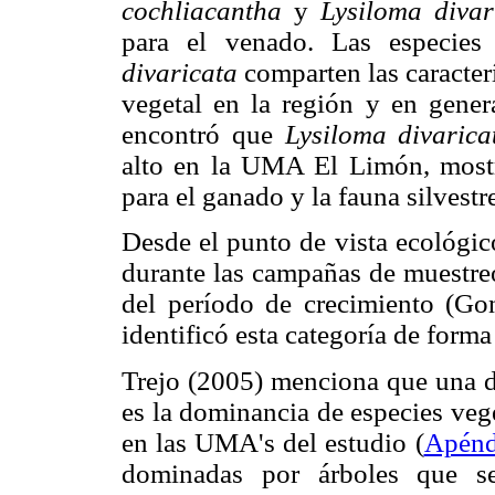
cochliacantha
y
Lysiloma diva
para el venado. Las especie
divaricata
comparten las caracter
vegetal en la región y en gene
encontró que
Lysiloma divaric
alto en la UMA El Limón, mostr
para el ganado y la fauna silvestr
Desde el punto de vista ecológic
durante las campañas de muestreo
del período de crecimiento (G
identificó esta categoría de forma
Trejo (2005) menciona que una de
es la dominancia de especies vege
en las UMA's del estudio (
Apénd
dominadas por árboles que se