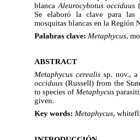
blanca
Aleurocybotus occiduus
Se elaboró la clave para las
mosquitas blancas en la Región N
Palabras clave:
Metaphycus
, mo
ABSTRACT
Metaphycus cerealis
sp. nov., a
occiduus
(Russell) from the Stat
to species of
Metaphycus
parasit
given.
Key words:
Metaphycus
, whitef
INTRODUCCIÓN