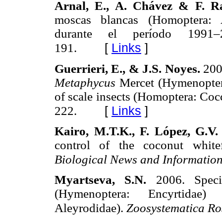
Arnal, E., A. Chávez & F. 
moscas blancas (Homoptera: A
durante el período 1991
[
Links
]
191.
Guerrieri, E., & J.S. Noyes.
200
Metaphycus
Mercet (Hymenoptera
of scale insects (Homoptera: Coc
[
Links
]
222.
Kairo, M.T.K., F. López, G.V
control of the coconut white
Biological News and Informatio
Myartseva, S.N.
2006. Spec
(Hymenoptera: Encyrtidae) p
Aleyrodidae).
Zoosystematica Ro