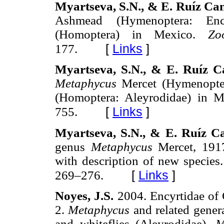
Myartseva, S.N., & E. Ruíz Ca
Ashmead (Hymenoptera: Enc
(Homoptera) in Mexico.
Zo
[
Links
]
177.
Myartseva, S.N., & E. Ruíz 
Metaphycus
Mercet (Hymenoptera
(Homoptera: Aleyrodidae) in 
[
Links
]
755.
Myartseva, S.N., & E. Ruíz C
genus
Metaphycus
Mercet, 191
with description of new species
[
Links
]
269–276.
Noyes, J.S.
2004. Encyrtidae of
2.
Metaphycus
and related genera
and whiteflies (Aleyrodidae).
M