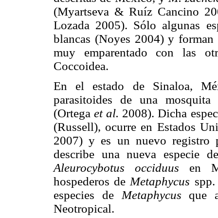
(Myartseva & Ruíz Cancino 20
Lozada 2005). Sólo algunas e
blancas (Noyes 2004) y forman 
muy emparentado con las otra
Coccoidea.
En el estado de Sinaloa, Mé
parasitoides de una mosquita 
(Ortega
et al.
2008). Dicha espec
(Russell), ocurre en Estados Un
2007) y es un nuevo registro p
describe una nueva especie 
Aleurocybotus occiduus
en M
hospederos de
Metaphycus
spp.
especies de
Metaphycus
que a
Neotropical.