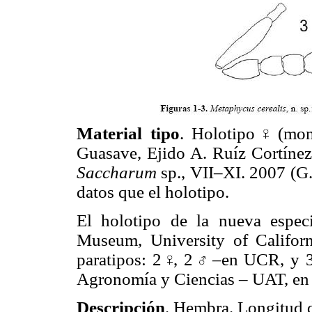
Material tipo
. Holotipo
(mont
Guasave, Ejido A. Ruíz Cortíne
Saccharum
sp., VII–XI. 2007 (G.
datos que el holotipo.
El holotipo de la nueva espec
Museum, University of Califor
paratipos: 2
, 2
–en UCR, y 
Agronomía y Ciencias – UAT, en 
Descripción
. Hembra. Longitud 