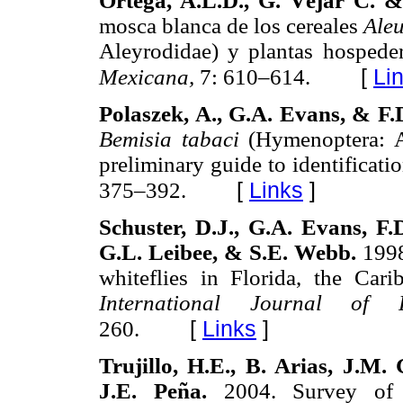
Ortega, A.L.D., G. Véjar C. 
mosca blanca de los cereales
Ale
Aleyrodidae) y plantas hospede
[
Li
Mexicana,
7: 610–614.
Polaszek, A., G.A. Evans, & F.
Bemisia tabaci
(Hymenoptera: A
preliminary guide to identificati
[
Links
]
375–392.
Schuster, D.J., G.A. Evans, F.
G.L. Leibee, & S.E. Webb.
1998
whiteflies in Florida, the Car
International Journal o
[
Links
]
260.
Trujillo, H.E., B. Arias, J.M.
J.E. Peña.
2004. Survey of p