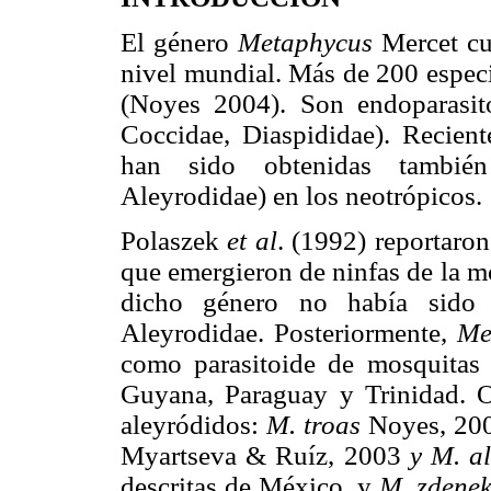
El género
Metaphycus
Mercet cu
nivel mundial. Más de 200 especi
(Noyes 2004). Son endoparasit
Coccidae, Diaspididae). Recient
han sido obtenidas también
Aleyrodidae) en los neotrópicos.
Polaszek
et al
. (1992) reportaro
que emergieron de ninfas de la 
dicho género no había sido r
Aleyrodidae. Posteriormente,
Me
como parasitoide de mosquitas 
Guyana, Paraguay y Trinidad. O
aleyródidos:
M. troas
Noyes, 20
Myartseva & Ruíz, 2003
y M. a
descritas de México, y
M. zdene