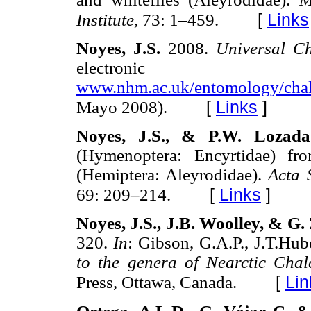
[
Links
Institute,
73: 1–459.
Noyes, J.S.
2008.
Universal C
electronic
www.nhm.ac.uk/entomology/chal
[
Links
]
Mayo 2008).
Noyes, J.S., & P.W. Lozad
(Hymenoptera: Encyrtidae) fr
(Hemiptera: Aleyrodidae).
Acta 
[
Links
]
69: 209–214.
Noyes, J.S., J.B. Woolley, & G
320.
In
: Gibson, G.A.P., J.T.Hu
to the genera of Nearctic Cha
[
Lin
Press, Ottawa, Canada.