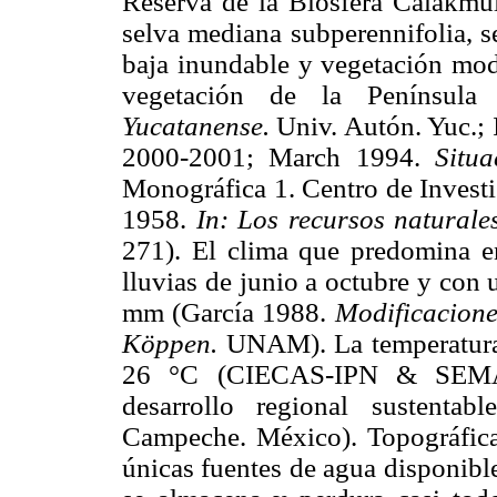
Reserva de la Biósfera Calakmul
selva mediana subperennifolia, se
baja inundable y vegetación mod
vegetación de la Península
Yucatanense.
Univ. Autón. Yuc.; 
2000-2001; March 1994.
Situ
Monográfica 1. Centro de Investi
1958.
In: Los recursos naturales
271). El clima que predomina e
lluvias de junio a octubre y con
mm (García 1988.
Modificaciones
Köppen.
UNAM). La temperatura 
26 °C (CIECAS-IPN & SEMA
desarrollo regional sustentab
Campeche. México). Topográfica
únicas fuentes de agua disponibl