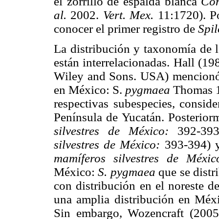
el zorrillo de espalda blanca
Con
al.
2002.
Vert. Mex.
11:1720). Po
conocer el primer registro de
Spi
La distribución y taxonomía de 
están interrelacionadas. Hall (19
Wiley and Sons. USA) mencionó d
en México: S.
pygmaea
Thomas 1
respectivas subespecies, consid
Península de Yucatán. Posterior
silvestres de México:
392-393
silvestres de México:
393-394) y
mamíferos silvestres de Méxic
México:
S. pygmaea
que se distr
con distribución en el noreste 
una amplia distribución en Méxi
Sin embargo, Wozencraft (2005