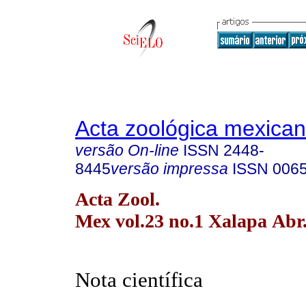
Acta zoológica mexica
versão On-line
ISSN
2448-
8445
versão impressa
ISSN
006
Acta Zool.
Mex vol.23 no.1 Xalapa Abr
Nota científica