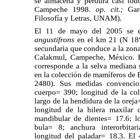
se almacena y perdura casi 
Campeche 1998.
op. cit.;
Garc
Filosofía y Letras, UNAM).
El 11 de mayo del 2005 se en
angustifrons
en el km 21 (N 18° 
secundaria que conduce a la zon
Calakmul, Campeche, México. El 
corresponde a la selva mediana 
en la colección de mamíferos de
2480). Sus medidas convencio
cuerpo= 390; longitud de la col
largo de la hendidura de la orej
longitud de la hilera maxilar 
mandibular de dientes= 17.6; l
bula= 8; anchura interorbitar
longitud del paladar= 18.3. El