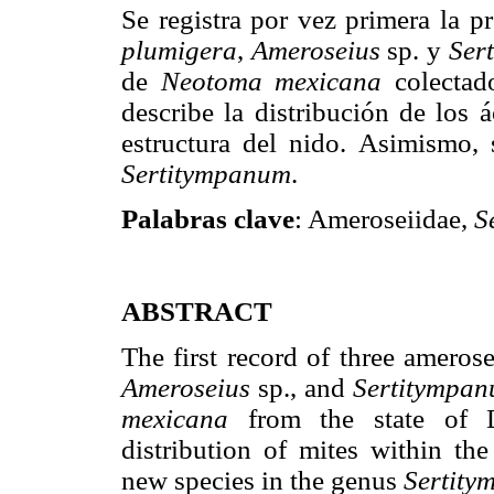
Se registra por vez primera la p
plumigera
,
Ameroseius
sp. y
Ser
de
Neotoma mexicana
colectad
describe la distribución de los
estructura del nido. Asimismo, 
Sertitympanum
.
Palabras clave
: Ameroseiidae,
S
ABSTRACT
The first record of three ameros
Ameroseius
sp., and
Sertitympa
mexicana
from the state of 
distribution of mites within th
new species in the genus
Sertit