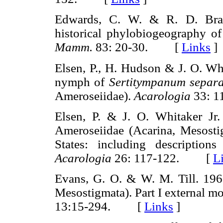
Edwards, C. W. & R. D. Branl
historical phylobiogeography o
Mamm.
83: 20-30. [
Links
]
Elsen, P., H. Hudson & J. O. Whi
nymph of
Sertitympanum separa
Ameroseiidae).
Acarologia
33: 
Elsen, P. & J. O. Whitaker Jr
Ameroseiidae (Acarina, Mesosti
States: including descriptio
Acarologia
26: 117-122. [
L
Evans, G. O. & W. M. Till. 196
Mesostigmata). Part I external m
13:15-294. [
Links
]