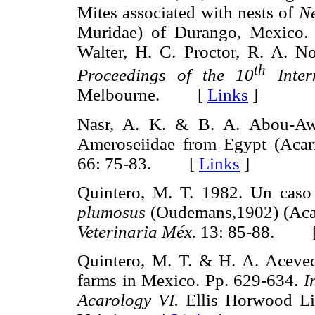
Mites associated with nests of
Ne
Muridae) of Durango, Mexico.
Walter, H. C. Proctor, R. A. N
th
Proceedings of the 10
Inter
Melbourne. [
Links
]
Nasr, A. K. & B. A. Abou-Awa
Ameroseiidae from Egypt (Acar
66: 75-83. [
Links
]
Quintero, M. T. 1982. Un caso
plumosus
(Oudemans,1902) (Acar
Veterinaria Méx.
13: 85-88. 
Quintero, M. T. & H. A. Acevedo
farms in Mexico. Pp. 629-634.
I
Acarology VI.
Ellis Horwood Li