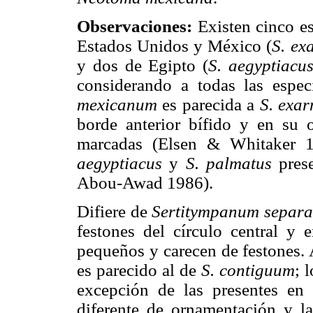
Observaciones:
Existen cinco e
Estados Unidos y México (
S. ex
y dos de Egipto (
S. aegyptiacu
considerando a todas las espec
mexicanum
es parecida a
S. exa
borde anterior bífido y en su o
marcadas (Elsen & Whitaker 
aegyptiacus
y
S. palmatus
prese
Abou-Awad 1986).
Difiere de
Sertitympanum separa
festones del círculo central y 
pequeños y carecen de festones. 
es parecido al de
S. contiguum
; 
excepción de las presentes en 
diferente de ornamentación y la