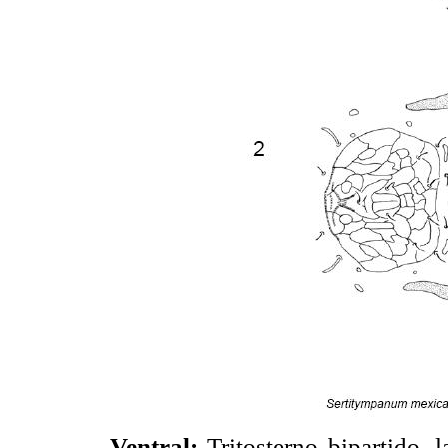
Ventral:
Tritosterno bipartido, l