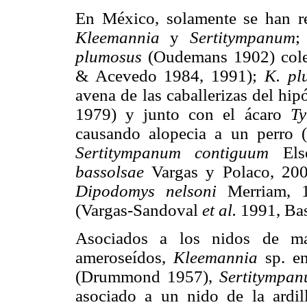
En México, solamente se han re
Kleemannia
y
Sertitympanum
plumosus
(Oudemans 1902) colec
& Acevedo 1984, 1991);
K. pl
avena de las caballerizas del h
1979) y junto con el ácaro
Ty
causando alopecia a un perro (
Sertitympanum contiguum
Els
bassolsae
Vargas y Polaco, 2001
Dipodomys nelsoni
Merriam, 19
(Vargas-Sandoval
et al.
1991, Ba
Asociados a los nidos de mam
ameroseídos,
Kleemannia
sp. en
(Drummond 1957),
Sertitympan
asociado a un nido de la ardi