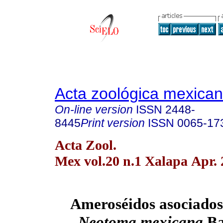
Acta zoológica mexica
On-line version
ISSN
2448-
8445
Print version
ISSN
0065-17
Acta Zool.
Mex vol.20 n.1 Xalapa Apr.
Ameroséidos asociados
Neotoma mexicana
Ba