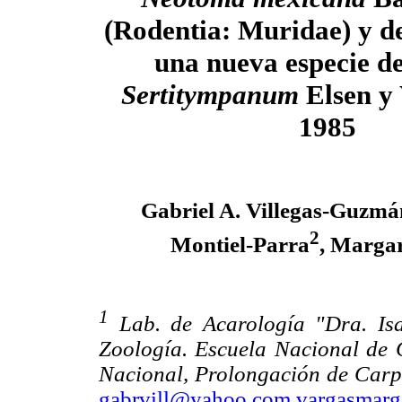
(Rodentia: Muridae) y d
una nueva especie de
Sertitympanum
Elsen y
1985
Gabriel A. Villegas-Guzmá
2
Montiel-Parra
, Margar
1
Lab. de Acarología "Dra. Is
Zoología. Escuela Nacional de Ci
Nacional, Prolongación de Carp
gabrvill@yahoo.com
vargasmar