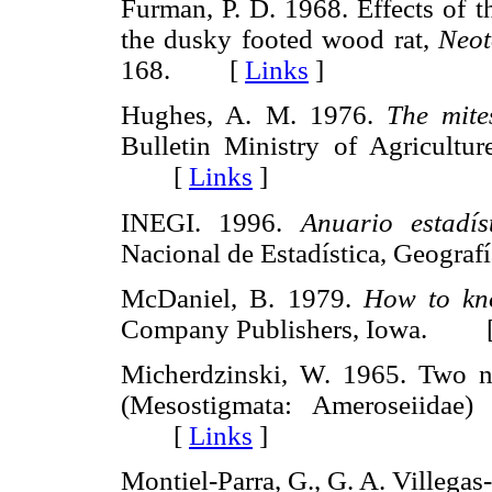
Furman, P. D. 1968. Effects of t
the dusky footed wood rat,
Neot
168. [
Links
]
Hughes, A. M. 1976.
The mite
Bulletin Ministry of Agricultu
[
Links
]
INEGI. 1996.
Anuario estadí
Nacional de Estadística, Geogr
McDaniel, B. 1979.
How to kno
Company Publishers, Iowa. 
Micherdzinski, W. 1965. Two 
(Mesostigmata: Ameroseiidae
[
Links
]
Montiel-Parra, G., G. A. Villega