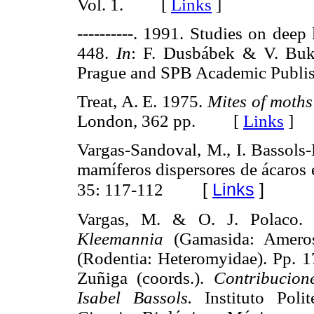
Vol. 1. [
Links
]
----------. 1991. Studies on deep
448.
In
: F. Dusbábek & V. Buk
Prague and SPB Academic Publ
Treat, A. E. 1975.
Mites of moths 
London, 362 pp. [
Links
]
Vargas-Sandoval, M., I. Bassols-
mamíferos dispersores de ácaros
[
Links
]
35: 117-112
Vargas, M. & O. J. Polaco. 
Kleemannia
(Gamasida: Ameros
(Rodentia: Heteromyidae). Pp. 
Zuñiga (coords.).
Contribucion
Isabel Bassols.
Instituto Poli