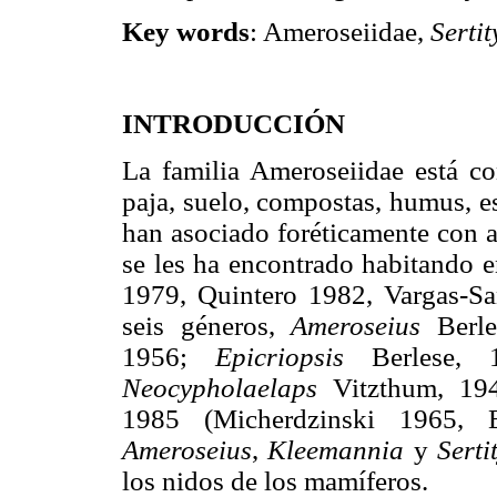
Key words
: Ameroseiidae,
Serti
INTRODUCCIÓN
La familia Ameroseiidae está co
paja, suelo, compostas, humus, e
han asociado foréticamente con 
se les ha encontrado habitando 
1979, Quintero 1982, Vargas-S
seis géneros,
Ameroseius
Berle
1956;
Epicriopsis
Berlese, 
Neocypholaelaps
Vitzthum, 1
1985 (Micherdzinski 1965, 
Ameroseius
,
Kleemannia
y
Sert
los nidos de los mamíferos.