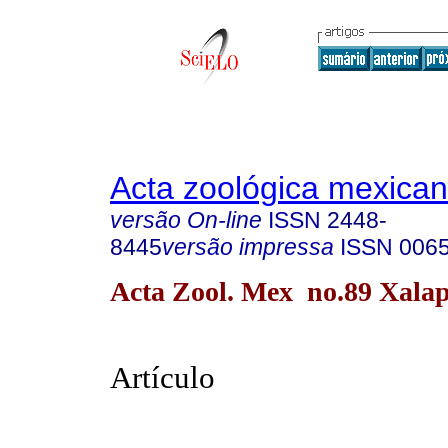
Acta zoológica mexica
versão On-line
ISSN
2448-
8445
versão impressa
ISSN
006
Acta Zool. Mex no.89 Xalap
Artículo