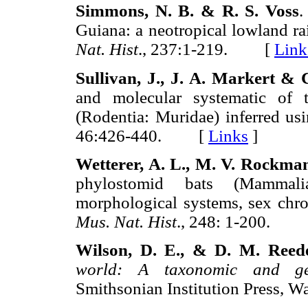
Simmons, N. B. & R. S. Voss
.
Guiana: a neotropical lowland rai
Nat. Hist
., 237:1-219. [
Link
Sullivan, J., J. A. Markert & 
and molecular systematic of
(Rodentia: Muridae) inferred us
46:426-440. [
Links
]
Wetterer, A. L., M. V. Rockm
phylostomid bats (Mammali
morphological systems, sex chro
Mus. Nat. Hist
., 248: 1-200.
Wilson, D. E., & D. M. Reede
world: A taxonomic and geo
Smithsonian Institution Press