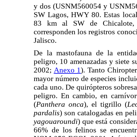
y dos (USNM560054 y USNM56005
SW Lagos, HWY 80. Estas local
83 km al SW de Chicalote, A
corresponden los registros cono
Jalisco.
De la mastofauna de la entida
peligro, 10 amenazadas y siete 
2002;
Anexo 1
). Tanto Chiropte
mayor número de especies incl
cada uno. De quirópteros sobres
peligro. En cambio, en carnívoro
(
Panthera onca
), el tigrillo (
Le
pardalis
) son catalogadas en pel
yagouaroundi
) que está conside
66% de los felinos se encuentr