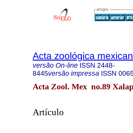
Acta zoológica mexica
versão On-line
ISSN
2448-
8445
versão impressa
ISSN
006
Acta Zool. Mex no.89 Xalap
Artículo