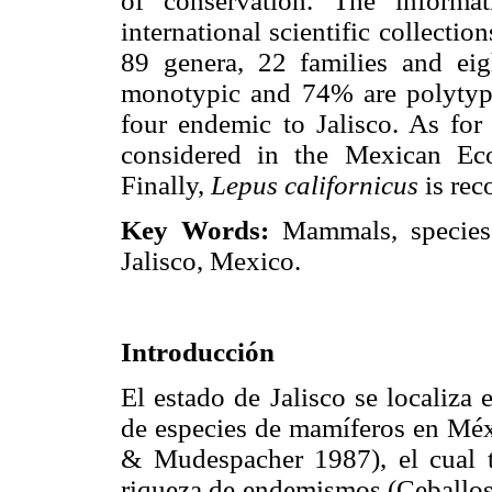
of conservation. The informa
international scientific collecti
89 genera, 22 families and eig
monotypic and 74% are polytypi
four endemic to Jalisco. As for 
considered in the Mexican E
Finally,
Lepus californicus
is reco
Key Words:
Mammals, species r
Jalisco, Mexico.
Introducción
El estado de Jalisco se localiza
de especies de mamíferos en Mé
& Mudespacher 1987), el cual t
riqueza de endemismos (Ceballo