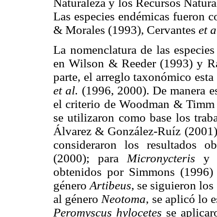
Naturaleza y los Recursos Natur
Las especies endémicas fueron c
& Morales (1993), Cervantes
et a
La nomenclatura de las especies 
en Wilson & Reeder (1993) y R
parte, el arreglo taxonómico est
et al.
(1996, 2000). De manera esp
el criterio de Woodman & Timm (
se utilizaron como base los tra
Álvarez & González-Ruíz (2001)
consideraron los resultados 
(2000); para
Micronycteris
obtenidos por Simmons (1996)
género
Artibeus
, se siguieron los
al género
Neotoma
, se aplicó lo
Peromyscus hylocetes
se aplicar