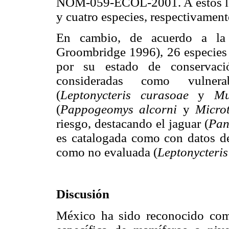
NOM-059-ECOL-2001. A éstos le 
y cuatro especies, respectivament
En cambio, de acuerdo a la
Groombridge 1996), 26 especies s
por su estado de conservaci
consideradas como vulnera
(
Leptonycteris curasoae
y
Mu
(
Pappogeomys alcorni
y
Micro
riesgo, destacando el jaguar (
Pan
es catalogada como con datos de
como no evaluada (
Leptonycteris
Discusión
México ha sido reconocido com