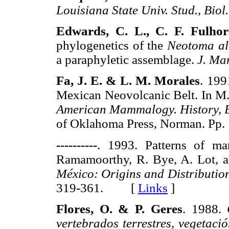
Louisiana State Univ. Stud., Biol. 
Edwards, C. L., C. F. Fulho
phylogenetics of the
Neotoma al
a paraphyletic assemblage.
J. M
Fa, J. E. & L. M. Morales
. 199
Mexican Neovolcanic Belt. In M.
American Mammalogy. History, B
of Oklahoma Press, Norman. 
----------
. 1993. Patterns of ma
Ramamoorthy, R. Bye, A. Lot, a
México: Origins and Distributio
319-361. [
Links
]
Flores, O. & P. Geres
. 1988.
vertebrados terrestres, vegetaci