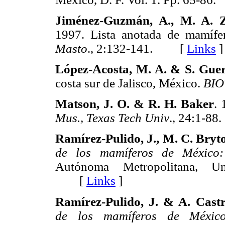
Jiménez-Guzmán, A., M. A. 
1997. Lista anotada de mamíf
Masto
., 2:132-141. [
Links
]
López-Acosta, M. A. & S. Gue
costa sur de Jalisco, México.
BI
Matson, J. O. & R. H. Baker
.
Mus., Texas Tech Univ
., 24:1-
Ramírez-Pulido, J., M. C. Bry
de los mamíferos de México:
Autónoma Metropolitana, U
[
Links
]
Ramírez-Pulido, J. & A. Cast
de los mamíferos de México