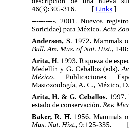
descripción de una nueva su
46(3):305-316. [
Links
]
----------
. 2001. Nuevos registr
Soricidae) para México.
Acta Zool
Anderson, S
. 1972. Mammals of
Bull. Am. Mus. of Nat. Hist.
, 14
Arita, H
. 1993. Riqueza de espe
Medellín y G. Ceballos (eds).
Av
México
. Publicaciones Esp
Mastozoología, A. C., México, 
Arita, H. & G. Ceballos
. 1997.
estado de conservación.
Rev. Mex
Baker, R. H
. 1956. Mammals o
Mus. Nat. Hist
., 9:125-335. 