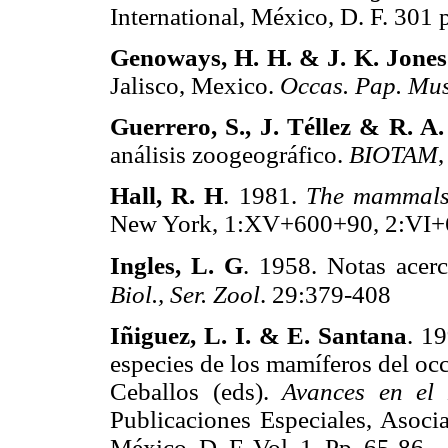
International, México, D. F. 
Genoways, H. H. & J. K. Jone
Jalisco, Mexico.
Occas. Pap. Mus
Guerrero, S., J. Téllez & R. A.
análisis zoogeográfico.
BIOTAM
Hall, R. H
. 1981.
The mammals
New York, 1:XV+600+90, 2:V
Ingles, L. G
. 1958. Notas acer
Biol., Ser. Zool
. 29:379-408
Iñiguez, L. I. & E. Santana
. 1
especies de los mamíferos del oc
Ceballos (eds).
Avances en el
Publicaciones Especiales, Asoci
México, D. F. Vol. 1. Pp. 65-