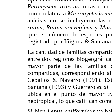
Peromyscus aztecus
; otras com
nomenclatura a
Micronycteris mic
análisis no se incluyeron las 
rattus, Rattus norvegicus
y
Mus 
que el número de especies pr
registrado por Iñiguez & Santan
La cantidad de familias compartid
entre dos regiones biogeográfica
mayor parte de las familias 
compartidas, correspondiendo a
Ceballos & Navarro (1991). Es
Santana (1993) y Guerrero
et al.
ubica en el punto de mayor tra
neotropical, lo que califican co
Si bien
Lepus californicus
ya hab