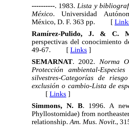
----------
. 1983.
Lista y bibliogra
México
. Universidad Autónom
México, D. F. 363 pp. [
Link
Ramírez-Pulido, J. & C. M
perspectivas del conocimiento 
49-67. [
Links
]
SEMARNAT
. 2002.
Norma Of
Protección ambiental-Especie
silvestres-Categorías de riesg
exclusión o cambio-Lista de esp
[
Links
]
Simmons, N. B
. 1996. A ne
Phyllostomidae) from northeaste
relationship.
Am. Mus. Novit
., 