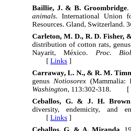
Baillie, J. & B. Groombridge
.
animals
. International Union 
Resources. Gland, Switzerlan
Carleton, M. D., R. D. Fisher,
distribution of cotton rats, genu
Nayarit, México.
Proc. Bio
[
Links
]
Carraway, L. N., & R. M. Tim
genus
Notiosorex
(Mammalia: In
Washington
, 113:302-318. [
Ceballos, G. & J. H. Brown
diversity, endemicity, and 
[
Links
]
Ceballos, G. & A. Miranda
. 1