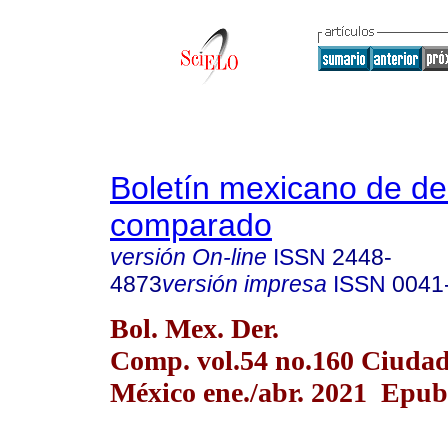
Boletín mexicano de d
comparado
versión On-line
ISSN
2448-
4873
versión impresa
ISSN
0041
Bol. Mex. Der.
Comp. vol.54 no.160 Ciudad
México ene./abr. 2021 Epu