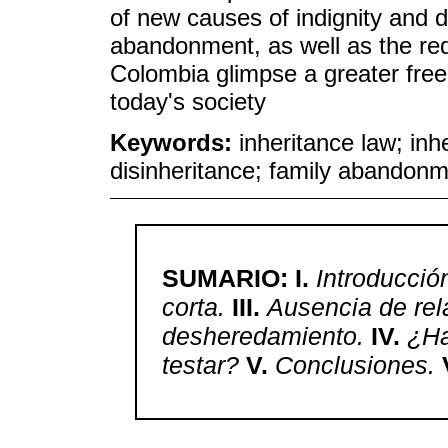
of new causes of indignity and d
abandonment, as well as the redu
Colombia glimpse a greater freed
today's society
Keywords:
inheritance law; inhe
disinheritance; family abandon
SUMARIO: I.
Introducció
corta.
III.
Ausencia de rel
desheredamiento.
IV.
¿Ha
testar?
V.
Conclusiones.