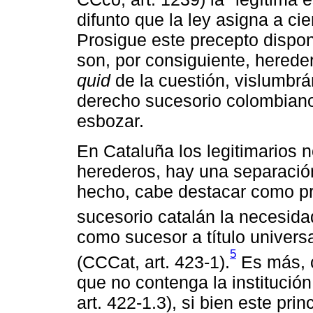
difunto que la ley asigna a ci
Prosigue este precepto dispo
son, por consiguiente, herede
quid
de la cuestión, vislumbrá
derecho sucesorio colombiano
esbozar.
En Cataluña los legitimarios 
herederos, hay una separación
hecho, cabe destacar como pri
sucesorio catalán la necesidad
como sucesor a título univers
5
(CCCat, art. 423-1).
Es más, c
que no contenga la institució
art. 422-1.3), si bien este pri