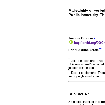
Malleability of Forb
Public Insecutiry. 
**
Joaquín Ordóñez
http://orcid.org/0000
***
Enrique Uribe Arzate
**
Doctor en derecho; inves
Universidad Autónoma del E
joaquin.o@me.com.
***
Doctor en derecho. Facu
vercigtx@hotmail.com.
RESUMEN:
Se aborda la relación entre