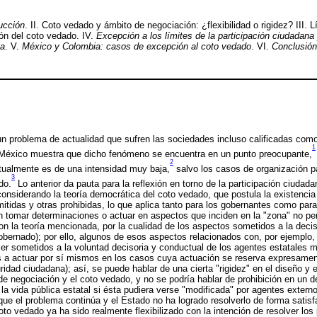
ucción
. II. Coto vedado y ámbito de negociación: ¿flexibilidad o rigidez? III. 
ón del coto vedado. IV.
Excepción a los límites de la participación ciudadana 
ca
. V.
México y Colombia: casos de excepción al coto vedado
. VI.
Conclusión
un problema de actualidad que sufren las sociedades incluso calificadas com
1
n México muestra que dicho fenómeno se encuentra en un punto preocupante,
2
tualmente es de una intensidad muy baja,
salvo los casos de organización p
3
do.
Lo anterior da pauta para la reflexión en torno de la participación ciudad
 considerando la teoría democrática del coto vedado, que postula la existenci
mitidas y otras prohibidas, lo que aplica tanto para los gobernantes como para
n tomar determinaciones o actuar en aspectos que inciden en la "zona" no per
n la teoría mencionada, por la cualidad de los aspectos sometidos a la decis
obernado); por ello, algunos de esos aspectos relacionados con, por ejemplo,
er sometidos a la voluntad decisoria y conductual de los agentes estatales 
 a actuar por sí mismos en los casos cuya actuación se reserva expresament
idad ciudadana); así, se puede hablar de una cierta "rigidez" en el diseño y 
de negociación y el coto vedado, y no se podría hablar de prohibición en un 
la vida pública estatal si ésta pudiera verse "modificada" por agentes externos
que el problema continúa y el Estado no ha logrado resolverlo de forma satisfa
coto vedado ya ha sido realmente flexibilizado con la intención de resolver lo