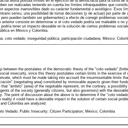
dicha teoría postula límites en el ejercicio de la democracia para la toma de 
eben ser realizadas teniendo en cuenta los límites infranqueables que constit
por aspectos inamovibles dado su carácter fundamental o axiológico. Esos lím
ntrario sensu, una posibilidad de tomar decisiones (y de actuar) por parte de
pero pueden también ser gobernantes) a efecto de corregir problemas sociale
 anterior consiste en determinar si el coto vedado podría ser maleable o no y
d podría tener un impacto deseable en la solución de ciertos problemas social
pública en México y Colombia.
a; coto vedado; inseguridad pública; participación ciudadana; México; Colom
ip between the postulates of the democratic theory of the "coto vedado" (forbi
 social insecurity, since this theory postulates certain limits in the exercise o
private, which must be made taking into account the insurmountable limits th
ciación" (negotiating area) constituted by immovable aspects given their fund
 that "ámbito" (area) of the negotiable represent, on the contrary, a possibilit
agents of the society (generally citizens, but also governors) with the desirable
y. The point of discussion about the above is to determine if the "coto vedado
in reality it could have a desirable impact in the solution of certain social prob
o and Colombia are analyzed.
o Vedado; Public Insecurity; Citizen Participation; México; Colombia