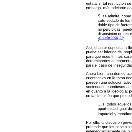
estatal si tal restricción 
embargo, más adelante acept
Si se admite, como 
coto vedado de los 
doble tipo de factor
no percibidas, puede
disposición de recu
Garzón 2000, 22
(
).
Así, el autor supedita la fl
puede ser inferido del prop
para que esos límites cara
determinantes al momento d
para el caso de insegurida
Ahora bien, una democracia
cuantitativo en la toma de
parecen una solución adecu
sociedades cuantiosas al pa
en cuanto a la ideología; p
en la discusión que preced
... si todos aquell
oportunidad igual de
imparcial y moralme
Por ello, la discusión prev
pretende que los principio
independientemente de lo di