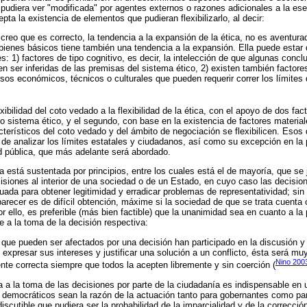
se pudiera ver "modificada" por agentes externos o razones adicionales a la ese
a la existencia de elementos que pudieran flexibilizarlo, al decir:
creo que es correcto, la tendencia a la expansión de la ética, no es aventurad
bienes básicos tiene también una tendencia a la expansión. Ella puede estar
es: 1) factores de tipo cognitivo, es decir, la intelección de que algunas conc
n ser inferidas de las premisas del sistema ético, 2) existen también factore
rsos económicos, técnicos o culturales que pueden requerir correr los límites
exibilidad del coto vedado a la flexibilidad de la ética, con el apoyo de dos fac
io sistema ético, y el segundo, con base en la existencia de factores material
cterísticos del coto vedado y del ámbito de negociación se flexibilicen. Esos
e analizar los límites estatales y ciudadanos, así como su excepción en la 
d pública, que más adelante será abordado.
 está sustentada por principios, entre los cuales está el de mayoría, que se j
cisiones al interior de una sociedad o de un Estado, en cuyo caso las decisi
ada para obtener legitimidad y erradicar problemas de representatividad; si
recer es de difícil obtención, máxime si la sociedad de que se trata cuenta c
or ello, es preferible (más bien factible) que la unanimidad sea en cuanto a la 
e a la toma de la decisión respectiva:
os que pueden ser afectados por una decisión han participado en la discusión y
 expresar sus intereses y justificar una solución a un conflicto, ésta será m
Nino 200
nte correcta siempre que todos la acepten libremente y sin coerción (
ia a la toma de las decisiones por parte de la ciudadanía es indispensable en
s democráticos sean la razón de la actuación tanto para gobernantes como p
scutible que pudiera ser la probabilidad de la imparcialidad y de la correcció