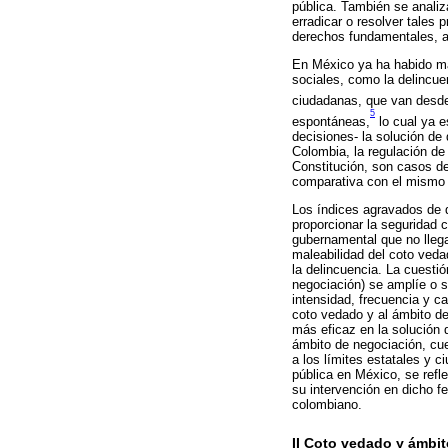
pública. También se analiz
erradicar o resolver tales 
derechos fundamentales, a
En México ya ha habido ma
sociales, como la delincue
ciudadanas, que van desde
5
espontáneas,
lo cual ya e
decisiones- la solución de
Colombia, la regulación de 
Constitución, son casos de
comparativa con el mismo
Los índices agravados de d
proporcionar la seguridad 
gubernamental que no llega 
maleabilidad del coto veda
la delincuencia. La cuestió
negociación) se amplíe o s
intensidad, frecuencia y c
coto vedado y al ámbito de
más eficaz en la solución d
ámbito de negociación, cue
a los límites estatales y 
pública en México, se refl
su intervención en dicho f
colombiano.
II Coto vedado y ámbit