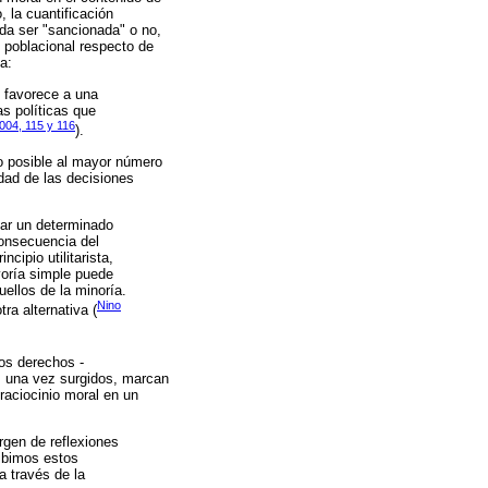
, la cuantificación
da ser "sancionada" o no,
 poblacional respecto de
a:
e favorece a una
s políticas que
004, 115 y 116
).
cio posible al mayor número
idad de las decisiones
nzar un determinado
 consecuencia del
cipio utilitarista,
yoría simple puede
uellos de la minoría.
Nino
ra alternativa (
los derechos -
, una vez surgidos, marcan
raciocinio moral en un
gen de reflexiones
ibimos estos
a través de la