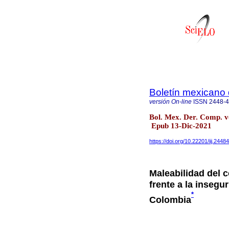
Boletín mexicano
versión On-line
ISSN
2448-
Bol. Mex. Der. Comp. v
Epub 13-Dic-2021
https://doi.org/10.22201/iij.24
Maleabilidad del 
frente a la insegu
*
Colombia