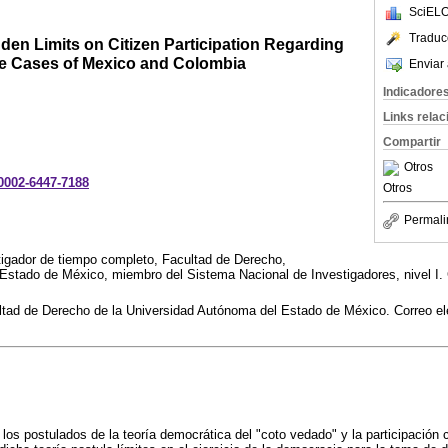
SciELO
Traduc
idden Limits on Citizen Participation Regarding
The Cases of Mexico and Colombia
Enviar 
Indicadore
Links rela
Compartir
Otros
-0002-6447-7188
Otros
Permali
tigador de tiempo completo, Facultad de Derecho,
stado de México, miembro del Sistema Nacional de Investigadores, nivel I. 
ltad de Derecho de la Universidad Autónoma del Estado de México. Correo el
 los postulados de la teoría democrática del "coto vedado" y la participación 