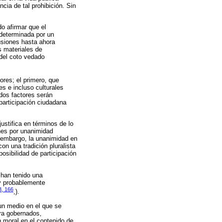
ncia de tal prohibición. Sin
o afirmar que el
 determinada por un
lusiones hasta ahora
s materiales de
 del coto vedado
tores; el primero, que
es e incluso culturales
 dos factores serán
participación ciudadana
ustifica en términos de lo
ones por unanimidad
n embargo, la unanimidad en
on una tradición pluralista
posibilidad de participación
 han tenido una
uy probablemente
3, 166
,).
 un medio en el que se
ara gobernados,
n moral en el contenido de