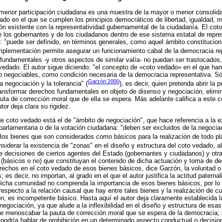
menor participación ciudadana es una muestra de la mayor o menor consolid
rado en el que se cumplen los principios democráticos de libertad, igualdad, m
ión existente con la representatividad gubernamental de la ciudadanía. El cot
de los gobernantes y de los ciudadanos dentro de ese sistema estatal de repr
 "puede ser definido, en términos generales, como aquel ámbito constituciona
mplementación permite asegurar un funcionamiento cabal de la democracia rep
 fundamentales -y otros aspectos de similar valía- no puedan ser trastocados
 vedado. El autor sigue diciendo: "el concepto de «coto vedado» en el que ha
 negociables, como condición necesaria de la democracia representativa. Só
Garzón 2000
 negociación y la tolerancia" (
), es decir, quien pretenda abrir la 
a transformar derechos fundamentales en objeto de disenso y negociación, elimin
uta de corrección moral que de ella se espera. Más adelante califica a este
utor deja clara su rigidez.
e coto vedado está el de "ámbito de negociación", que hace referencia a la 
parlamentaria o de la votación ciudadana: "deben ser excluidos de la negoci
los bienes que son considerados como básicos para la realización de todo pla
nsiderar la existencia de "zonas" en el diseño y estructura del coto vedado, a
e decisiones de ciertos agentes del Estado (gobernantes y ciudadanos) y otras
(básicos o no) que constituyan el contenido de dicha actuación y toma de de
erechos en el coto vedado de esos bienes básicos, dice Garzón, la voluntad o
 es decir, no importan, al grado en el que el autor justifica la actitud paternal
icha comunidad no comprenda la importancia de esos bienes básicos, por lo 
 respecto a la relación causal que hay entre tales bienes y la realización de cu
ón, es incompetente básico. Hasta aquí el autor deja claramente establecida l
negociación, ya que alude a la inflexibilidad en el diseño y estructura de esa
de menoscabar la pauta de corrección moral que se espera de la democracia; a
podría hablar de prohibición en un determinado aspecto conductual o decision