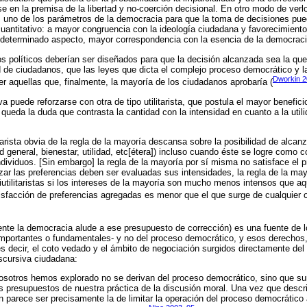
 en la premisa de la libertad y no-coerción decisional. En otro modo de verlo
s uno de los parámetros de la democracia para que la toma de decisiones pue
uantitativo: a mayor congruencia con la ideología ciudadana y favorecimiento
n determinado aspecto, mayor correspondencia con la esencia de la democraci
tos políticos deberían ser diseñados para que la decisión alcanzada sea la qu
d de ciudadanos, que las leyes que dicta el complejo proceso democrático y la
Dworkin 2
er aquellas que, finalmente, la mayoría de los ciudadanos aprobaría (
iva puede reforzarse con otra de tipo utilitarista, que postula el mayor benefi
queda la duda que contrasta la cantidad con la intensidad en cuanto a la util
litarista obvia de la regla de la mayoría descansa sobre la posibilidad de alca
dad general, bienestar, utilidad, etc[étera]) incluso cuando éste se logre como
ndividuos. [Sin embargo] la regla de la mayoría por sí misma no satisface el prin
ar las preferencias deben ser evaluadas sus intensidades, la regla de la ma
iutilitaristas si los intereses de la mayoría son mucho menos intensos que aq
isfacción de preferencias agregadas es menor que el que surge de cualquier ot
ente la democracia alude a ese presupuesto de corrección) es una fuente de 
mportantes o fundamentales- y no del proceso democrático, y esos derechos
es decir, el coto vedado y el ámbito de negociación surgidos directamente del 
iscursiva ciudadana:
sotros hemos explorado no se derivan del proceso democrático, sino que sur
s presupuestos de nuestra práctica de la discusión moral. Una vez que descr
n parece ser precisamente la de limitar la operación del proceso democrático 