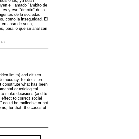
decisiones, ya sean
uyen el llamado "ámbito de
ites y ese "ámbito" de lo
 agentes de la sociedad
s, como la inseguridad. El
, en caso de serlo,
es, para lo que se analizan
bia
dden limits) and citizen
f democracy, for decision
at constitute what has been
amental or axiological
y to make decisions (and to
 effect to correct social
" could be malleable or not
lems, for that, the cases of