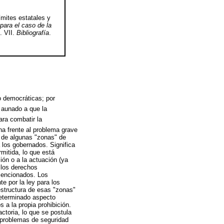
Límites estatales y
para el caso de la
. VII.
Bibliografía
.
o democráticas; por
aunado a que la
ara combatir la
ana frente al problema grave
a de algunas "zonas" de
 los gobernados. Significa
mitida, lo que está
ión o a la actuación (ya
 los derechos
mencionados. Los
e por la ley para los
estructura de esas "zonas"
determinado aspecto
 a la propia prohibición.
ctoria, lo que se postula
s problemas de seguridad