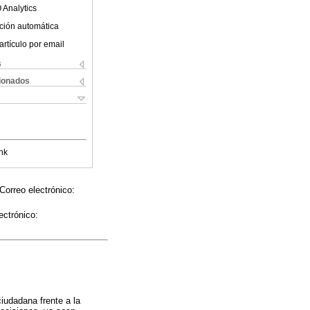
 Analytics
ción automática
artículo por email
s
cionados
nk
Correo electrónico:
ectrónico:
ciudadana frente a la