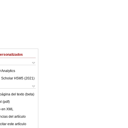
Personalizados
 Analytics
 Scholar H5M5 (
2021
)
ágina del texto (beta)
l (pdf)
lo en XML
cias del artículo
itar este artículo