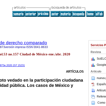
 de derecho comparado
Servicios 
4873
versión impresa
ISSN
0041-8633
Revista
ol.53 no.157 Ciudad de México ene./abr. 2020
SciELO
Google
484873e.2020.157.15231
Articulo
ARTÍCULOS
nueva p
coto vedado en la participación ciudadana
Españo
ridad pública. Los casos de México y
Artícu
Referen
Como c