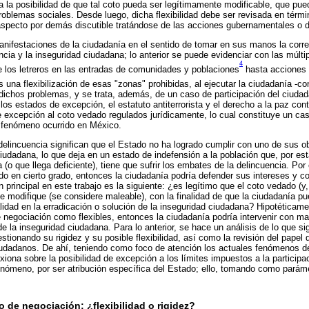
a la posibilidad de que tal coto pueda ser legítimamente modificable, que pu
problemas sociales. Desde luego, dicha flexibilidad debe ser revisada en térmi
specto por demás discutible tratándose de las acciones gubernamentales o d
nifestaciones de la ciudadanía en el sentido de tomar en sus manos la corre
ncia y la inseguridad ciudadana; lo anterior se puede evidenciar con las múlti
4
 los letreros en las entradas de comunidades y poblaciones
hasta acciones 
s una flexibilización de esas "zonas" prohibidas, al ejecutar la ciudadanía -c
 dichos problemas, y se trata, además, de un caso de participación del ciuda
los estados de excepción, el estatuto antiterrorista y el derecho a la paz con
 excepción al coto vedado regulados jurídicamente, lo cual constituye un ca
 fenómeno ocurrido en México.
elincuencia significan que el Estado no ha logrado cumplir con uno de sus ob
ciudadana, lo que deja en un estado de indefensión a la población que, por es
(o que llega deficiente), tiene que sufrir los embates de la delincuencia. Por e
do en cierto grado, entonces la ciudadanía podría defender sus intereses y co
n principal en este trabajo es la siguiente: ¿es legítimo que el coto vedado (y
e modifique (se considere maleable), con la finalidad de que la ciudadanía p
alidad en la erradicación o solución de la inseguridad ciudadana? Hipotéticam
 negociación como flexibles, entonces la ciudadanía podría intervenir con ma
e la inseguridad ciudadana. Para lo anterior, se hace un análisis de lo que sig
stionando su rigidez y su posible flexibilidad, así como la revisión del pap
ciudadanos. De ahí, teniendo como foco de atención los actuales fenómenos de
exiona sobre la posibilidad de excepción a los límites impuestos a la particip
enómeno, por ser atribución específica del Estado; ello, tomando como pará
o de negociación: ¿flexibilidad o rigidez?