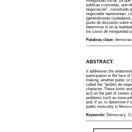
inseguridad social, ya que 
públicas o privadas, que d
negociación", constituido 
negociable representan, co
(generalmente ciudadanos, 
punto de discusión sobre lo
determinar si en la realida
los casos de inseguridad 
Palabras clave:
democraci
ABSTRACT:
It addresses the relationsh
participation in the face of
making, whether public or 
called the "ámbito de nego
character. These limits and
act) on the part of certain 
problems such as insecurit
and, if so, to determine if 
public insecurity in Mexic
Keywords:
Democracy; Cot