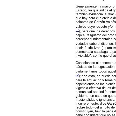
Generalmente, la mayor o 
Estado, ya que indica el g
también evidencia la relac
que hay para el ejercicio 
palabras de Garzón Valdés:
valores cuyo respeto y/o i
57
); para que los derechos
bajo el resguardo del coto
derechos fundamentales no
vedado» cabe el disenso, la
decir, flexibilizarlo), par
democracia satisfaga la pa
inviolable", con lo que el a
Cohesionado al concepto d
básicos de la negociación 
parlamentarios todos aquel
22
); con esto, se puede co
para la actuación y toma d
dependiendo de los bienes 
vigencia efectiva de los d
comunidad son indiferentes;
gobierno- en caso de que d
irracionalidad e ignorancia
incurre en esto, dice Garz
(sobre todo) del ámbito de 
constituyen, bajo la pena 
debe considerar que no se 