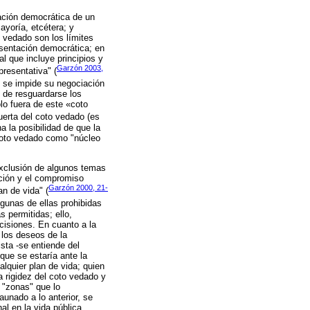
ación democrática de un
ayoría, etcétera; y
o vedado son los límites
esentación democrática; en
l que incluye principios y
Garzón 2003,
resentativa" (
, se impide su negociación
n de resguardarse los
lo fuera de este «coto
puerta del coto vedado (es
a la posibilidad de que la
 coto vedado como "núcleo
exclusión de algunos temas
ación y el compromiso
Garzón 2000, 21-
n de vida" (
lgunas de ellas prohibidas
 permitidas; ello,
cisiones. En cuanto a la
 los deseos de la
ista -se entiende del
que se estaría ante la
alquier plan de vida; quien
a rigidez del coto vedado y
s "zonas" que lo
unado a lo anterior, se
al en la vida pública