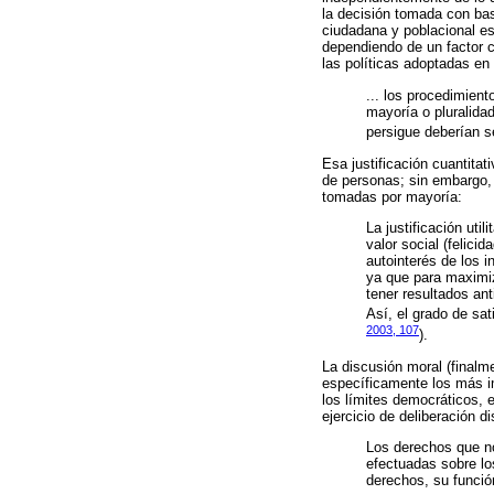
la decisión tomada con base
ciudadana y poblacional e
dependiendo de un factor c
las políticas adoptadas e
... los procedimien
mayoría o pluralida
persigue deberían s
Esa justificación cuantitat
de personas; sin embargo, 
tomadas por mayoría:
La justificación uti
valor social (felici
autointerés de los i
ya que para maximiz
tener resultados ant
Así, el grado de sat
2003, 107
).
La discusión moral (finalm
específicamente los más i
los límites democráticos, 
ejercicio de deliberación d
Los derechos que no
efectuadas sobre lo
derechos, su funció