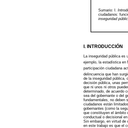
Sumario: I.
Introd
ciudadanos: funci
inseguridad públi
I. INTRODUCCIÓN
La inseguridad pública es 
ejemplo, la estadística e
participación ciudadana ac
delincuencia que han surgi
de la inseguridad pública,
decisión pública, unas per
que ni unos ni otros puede
determinado, de acuerdo co
sea del gobernante o del g
fundamentales, no deben s
ciudadanos están limitados
gobernantes (como la segur
que constituyen el ámbito 
conductual o decisional en 
Sin embargo, en virtud de 
en este trabajo es que el 