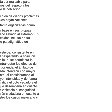
eda ser maleable para
nos del respeto a los
e la población.
cción de ciertos problemas
ples organizaciones
tanto organizadas como
on base en sus propias
dano llevado al extremo. En
tenidos incluso en su
so paradigmático en
jetivos, consistente en
tar esperando la solución
llo, si se permitiera la
ntrarrestar los efectos de
, por ende, el ámbito de
ueda intervenir con mayor
ente, si consideramos al
yor intensidad y de forma
nifica el coto vedado y el
el que desempeña en cuanto
 violencia e inseguridad
ación ciudadana en cuanto a
metro los casos mexicano y