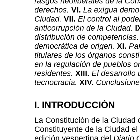
rasgos neoliberales de la Cons
derechos.
VI.
La exigua democr
Ciudad.
VII.
El control al pode
anticorrupción de la Ciudad.
I
distribución de competencias.
democrática de origen.
XI.
Par
titulares de los órganos cons
en la regulación de pueblos o
residentes.
XIII.
El desarrollo 
tecnocracia.
XIV.
Conclusione
I. INTRODUCCIÓN
La Constitución de la Ciudad
Constituyente de la Ciudad el
edición vespertina del
Diario 