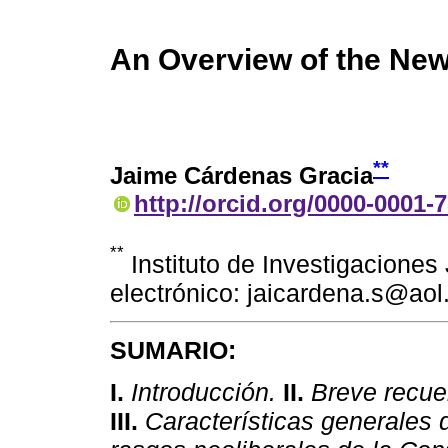
An Overview of the New
**
Jaime Cárdenas Gracia
http://orcid.org/0000-0001-
**
Instituto de Investigacione
electrónico: jaicardena.s@aol
SUMARIO:
I.
Introducción.
II.
Breve recuen
III.
Características generales d