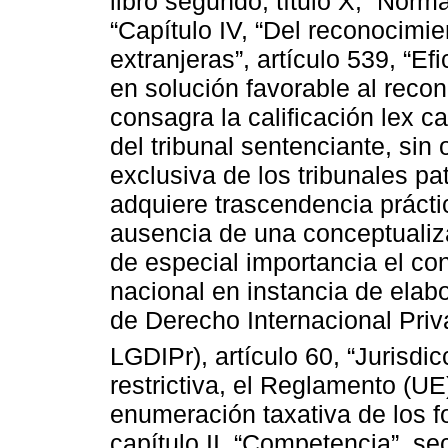
libro segundo, título X, “Norm
“Capítulo IV, “Del reconocimie
extranjeras”, artículo 539, “Ef
en solución favorable al recon
consagra la calificación lex ca
del tribunal sentenciante, sin o
exclusiva de los tribunales pa
adquiere trascendencia práctic
ausencia de una conceptualizac
de especial importancia el co
nacional en instancia de elab
de Derecho Internacional Priv
LGDIPr), artículo 60, “Jurisdic
restrictiva, el Reglamento (U
enumeración taxativa de los fo
capítulo II, “Competencia”, s