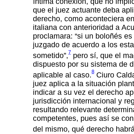
íntima conexión, que no impli
que el juez actuante deba apl
derecho, como aconteciera en 
italiana con anterioridad a A
proclamara: “si un boloñés 
juzgado de acuerdo a los est
7
sometido”,
pero sí, que el ma
dispuesto por su sistema de d
8
aplicable al caso.
Ciuro Calda
juez aplica a la situación pla
indicar a su vez el derecho apl
jurisdicción internacional y r
resultando relevante determin
competentes, pues así se conoc
del mismo, qué derecho habrá 