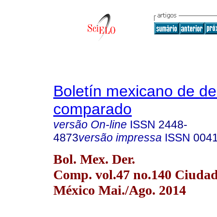
Boletín mexicano de d
comparado
versão On-line
ISSN
2448-
4873
versão impressa
ISSN
004
Bol. Mex. Der.
Comp. vol.47 no.140 Ciudad
México Mai./Ago. 2014