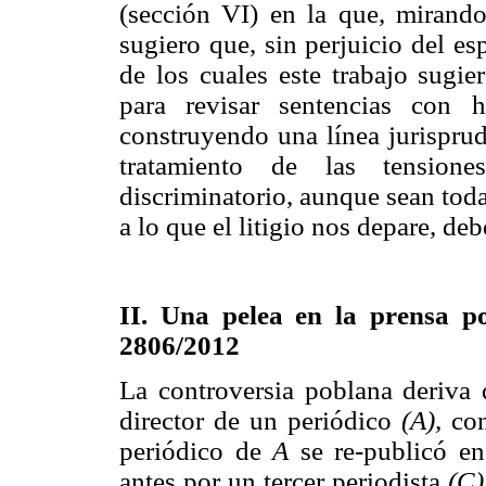
(sección VI) en la que, mirando
sugiero que, sin perjuicio del e
de los cuales este trabajo sugi
para revisar sentencias con h
construyendo una línea jurisprud
tratamiento de las tensione
discriminatorio, aunque sean tod
a lo que el litigio nos depare, de
II. Una pelea en la prensa p
2806/2012
La controversia poblana deriva 
director de un periódico
(A),
con
periódico de
A
se re-publicó en
antes por un tercer periodista
(C)