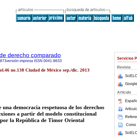
 de derecho comparado
Servicios 
4873
versión impresa
ISSN
0041-8633
Revista
ol.46 no.138 Ciudad de México sep./dic. 2013
SciELO
Google
Articulo
Españo
e una democracia respetuosa de los derechos
Artícu
xiones a partir del modelo constitucional
Referen
por la República de Timor Oriental
Como c
SciELO