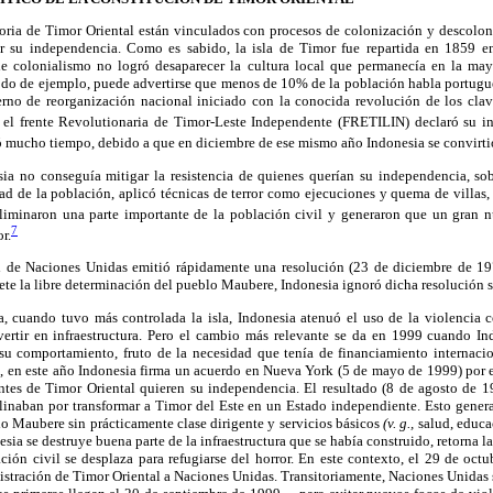
storia de Timor Oriental están vinculados con procesos de colonización y descolon
 su independencia. Como es sabido, la isla de Timor fue repartida en 1859 e
de colonialismo no logró desaparecer la cultura local que permanecía en la may
do de ejemplo, puede advertirse que menos de 10% de la población habla portug
erno de reorganización nacional iniciado con la conocida revolución de los clav
y el frente Revolutionaria de Timor-Leste Independente (FRETILIN) declaró su i
 mucho tiempo, debido a que en diciembre de ese mismo año Indonesia se convirtió
ia no conseguía mitigar la resistencia de quienes querían su independencia, sob
ad de la población, aplicó técnicas de terror como ejecuciones y quema de villas,
liminaron una parte importante de la población civil y generaron que un gran 
7
r.
l de Naciones Unidas emitió rápidamente una resolución (23 de diciembre de 19
espete la libre determinación del pueblo Maubere, Indonesia ignoró dicha resolución
a, cuando tuvo más controlada la isla, Indonesia atenuó el uso de la violencia
rtir en infraestructura. Pero el cambio más relevante se da en 1999 cuando In
su comportamiento, fruto de la necesidad que tenía de financiamiento internacion
o, en este año Indonesia firma un acuerdo en Nueva York (5 de mayo de 1999) por 
tantes de Timor Oriental quieren su independencia. El resultado (8 de agosto de 1
linaban por transformar a Timor del Este en un Estado independiente. Esto genera
o Maubere sin prácticamente clase dirigente y servicios básicos
(v. g.,
salud, educac
nesia se destruye buena parte de la infraestructura que se había construido, retorna
ción civil se desplaza para refugiarse del horror. En este contexto, el 29 de oct
nistración de Timor Oriental a Naciones Unidas. Transitoriamente, Naciones Unidas s