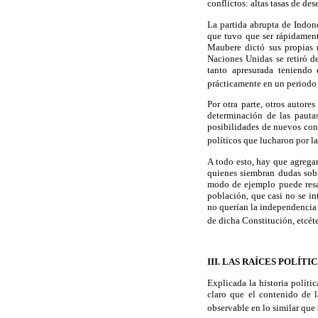
conflictos: altas tasas de de
La partida abrupta de Indone
que tuvo que ser rápidament
Maubere dictó sus propias 
Naciones Unidas se retiró d
tanto apresurada teniendo 
prácticamente en un periodo 
Por otra parte, otros autor
determinación de las pauta
posibilidades de nuevos conf
políticos que lucharon por l
A todo esto, hay que agregar
quienes siembran dudas sobr
modo de ejemplo puede resal
población, que casi no se in
no querían la independencia
de dicha Constitución, etcéte
III. LAS RAÍCES POLÍT
Explicada la historia polític
claro que el contenido de l
observable en lo similar que 