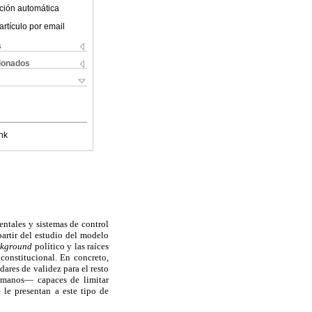
ción automática
artículo por email
s
cionados
nk
ntales y sistemas de control
artir del estudio del modelo
ckground
político y las raíces
constitucional. En concreto,
ares de validez para el resto
humanos— capaces de limitar
 le presentan a este tipo de