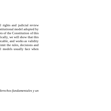
l rights and judicial review
nstitutional model adopted by
ts of the Constitution of this
ically, we will show that this
licable, and works as validity
imit the rules, decisions and
nal models usually face when
 derechos fundamentales y un