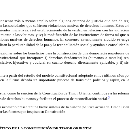
consenso más o menos amplio sobre algunos criterios de justicia que han de regi
an las sociedades que sufrieron violaciones masivas de derechos humanos. Estos crit
ientes iniciativas: i) el establecimiento de la verdad en relación con las violacion
rcimiento a las víctimas, y iv) la modificación de las instituciones de forma tal que s
ciones masivas de derechos humanos. El consenso anteriormente aludido se erig
acilitan la perdurabilidad de la paz y la reconciliación social y ayudan a consolidar 
flexionar sobre los beneficios para la construcción de una democracia respetuosa d
titucional que incorpore: i) derechos fundamentales (humanos o morales) re
slativo, Ejecutivo y Judicial en cuanto derecho directamente aplicable, y ii) sis
lante a partir del estudio del modelo constitucional adoptado en los últimos años po
 en la última década un importante proceso de transición política y aspira, en l
ostrar cómo la sanción de la Constitución de Timor Oriental contribuye a las reform
3
s de derechos humanos y facilitan el proceso de reconciliación social.
rá necesario presentar una breve síntesis de la historia política actual de Timor Orie
r las fuentes que inspiran su Constitución.
ÍTICO DE LA CONSTITUCIÓN DE TIMOR ORIENTAL