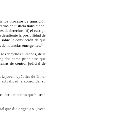
r los procesos de transición
erios de justicia transicional
es de derechos; ii) el castigo
e desaliente la posibilidad de
e sobre la convicción de que
2
las democracias emergentes.
e los derechos humanos, de la
cogidos como principios que
temas de control judicial de
r la joven república de Timor
a actualidad, a consolidar su
as institucionales que buscan
ntal que dio origen a su joven