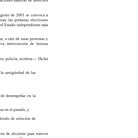
laciones masivas de derechos
 agosto de 2001 se convoca a
ran las primeras elecciones
 el Estado independiente más
e, a raíz de unas protestas y
va intervención de fuerzas
to, policía, etcétera—. Dicha
 la antigüedad de las
a de desempeñar en la
as en el pasado, y
método de solución de
ven de aliciente para nuevos