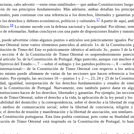
structuras, cabe advertir —entre otras similitudes— que ambas Constituciones luego
ón de sus principios fundamentales. Más adelante, ambas detallan los principio
ales, para continuar con una referencia a los derechos, libertades y garantías p
17
n los derechos y deberes económicos, políticos y culturales.
A partir de aquí, am
18
lítico.
Lo mismo sucede con la defensa nacional y la seguridad. Por último, term
 de reformarlas. Ambas concluyen con una parte de disposiciones finales y transito
, puede advertirse cómo algunos puntos o artículos son prácticamente iguales. Por
mor Oriental tiene varios elementos parecidos al artículo 1o. de la Constitución 
tución de Timor del Este es prácticamente idéntico al artículo 3o., punto 3 de la
 la sección 4 de la Constitución de Timor Oriental es sorprendentemente parecid
al artículo 5o. de la Constitución de Portugal. Algo parecido, aunque con muchos 
bjetivos del Estado—, 7 —sobre el sufragio y los partidos políticos—, 8 —sobre l
ternacional— de la Constitución de Timor Oriental con respecto a los artícul
to mismo puede afirmarse de varias de las secciones que hacen referencia a los
tales. Por ejemplo, las secciones 16 —puntos 1 y 2 —, 23, 24 y 25 de la Constituc
idad, igualdad, interpretación de los derechos fundamentales y estados de eme
de la Constitución de Portugal. Nuevamente, esto también parece darse en al
tituciones hacen de los derechos, libertades y garantías. Por ejemplo, las seccione
n de Timor Oriental, sobre el derecho a la vida, la aplicación de la ley penal y los
labilidad del domicilio y la correspondencia; sobre el derecho a la libertad de ex
s medios de comunicación social; sobre la libertad de conciencia, religión y
 el derecho de reunión y manifestación y la libertad de asociación, son similares a 
la Constitución portuguesa. Esta lista podría continuar, pero como su finalidad s
ución de Timor Oriental está inspirado en la Constitución de Portugal, lo hast