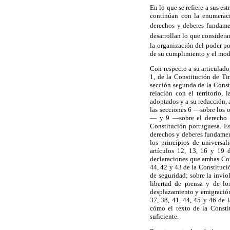
En lo que se refiere a sus e
continúan con la enumeraci
derechos y deberes fundament
desarrollan lo que considera
la organización del poder po
de su cumplimiento y el modo
Con respecto a su articulado
1, de la Constitución de Ti
sección segunda de la Consti
relación con el territorio,
adoptados y a su redacción, 
las secciones 6 —sobre los o
— y 9 —sobre el derecho in
Constitución portuguesa. Es
derechos y deberes fundamen
los principios de universal
artículos 12, 13, 16 y 19 
declaraciones que ambas Cons
44, 42 y 43 de la Constitució
de seguridad; sobre la invio
libertad de prensa y de lo
desplazamiento y emigración;
37, 38, 41, 44, 45 y 46 de 
cómo el texto de la Constit
suficiente.