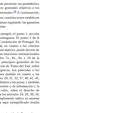
 de presentar sus preámbulos,
s generales relativos a los
16
ersonales.
A continuación,
bas constituciones establecen
inan regulando las garantías
rias.
 ejemplo, el punto 1, sección
portuguesa. El punto 3 de la
 Constitución de Portugal. En
a, en cuanto a los criterios
más matices, puede decirse de
as relaciones internacionales
os 7o., 8o., 9o. y 10 de la
 principios generales de los
ión de Timor del Este, sobre
rgencia, son parecidas a los
guna medida en cuanto a las
s 29, 31, 32, 37, 40, 41, 45,
 límites a las penas y medidas
presión y de información y la
 culto; sobre el derecho de
los artículos 24, 29, 30, 34,
implemente radica en mostrar
a aquí ejemplificado resulta