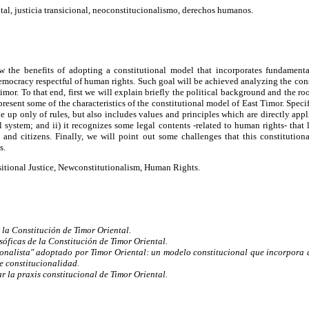
al, justicia transicional, neoconstitucionalismo, derechos humanos.
 the benefits of adopting a constitutional model that incorporates fundamenta
democracy respectful of human rights. Such goal will be achieved analyzing the co
mor. To that end, first we will explain briefly the political background and the roo
present some of the characteristics of the constitutional model of East Timor. Specif
de up only of rules, but also includes values and principles which are directly app
l system; and ii) it recognizes some legal contents -related to human rights- that l
 and citizens. Finally, we will point out some challenges that this constitutio
s.
itional Justice, Newconstitutionalism, Human Rights.
e la Constitución de Timor Oriental.
osóficas de la Constitución de Timor Oriental.
onalista" adoptado por Timor Oriental: un modelo constitucional que incorpora
de constitucionalidad.
r la praxis constitucional de Timor Oriental.