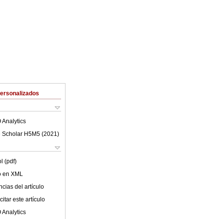
Personalizados
 Analytics
 Scholar H5M5 (
2021
)
l (pdf)
lo en XML
cias del artículo
itar este artículo
 Analytics