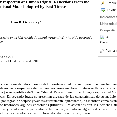
 respectful of Human Rights: Reflections from the
Traduc
utional Model adopted by East Timor
Enviar 
Indicadore
Juan B. Etcheverry*
Links rela
Compartir
Otros
derecho en la Universidad Austral (Argentina) y ha sido aceptado
et.
Otros
Permali
lio de 2012
ción el 13 de febrero de 2013.
los beneficios de adoptar un modelo constitucional que incorpora derechos fundame
 democracia respetuosa de los derechos humanos. Este objetivo se lleva a cabo a p
la joven república de Timor Oriental. Para esto, en primer lugar, se explican el
ba
país. En segundo lugar, se presentan algunas de las características de su modelo 
por reglas, principios y valores directamente aplicables que funcionan como estánd
 se reconocen algunos contenidos jurídicos —relacionados con los derechos 
rno y conductas de particulares. finalmente, se indican algunos desafíos que se
 hora de controlar la constitucionalidad de los actos de gobierno.