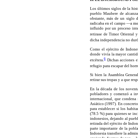
Los últimos siglos de la hi
pueblo Maubere de alcanzar
obstante, más de un siglo 
radicaba en el campo —a mo
influido por un proceso int
retirase de Timor Oriental 
dicha independencia no duró
Como el ejército de Indones
donde vivía la mayor cantid
6
etcétera.
Dichas acciones e
refugio para escapar del horro
Si bien la Asamblea Genera
retirar sus tropas y a que r
En la década de los novent
pobladores y comenzó a inve
internacional, que condena 
Asiático (1997). En concret
para establecer si los habi
(78.5 %) para quienes se inc
indonesios, dejando al puebl
retirada del ejército de Indo
parte importante de la pobla
Indonesia transfiere la admi