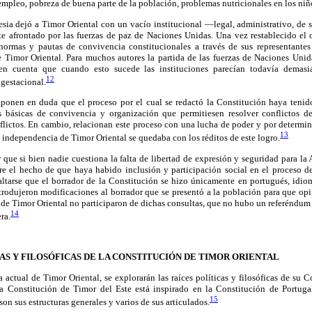
sempleo, pobreza de buena parte de la población, problemas nutricionales en los niño
sia dejó a Timor Oriental con un vacío institucional —legal, administrativo, de 
e afrontado por las fuerzas de paz de Naciones Unidas. Una vez restablecido el 
normas y pautas de convivencia constitucionales a través de sus representantes
e Timor Oriental. Para muchos autores la partida de las fuerzas de Naciones Unid
en cuenta que cuando esto sucede las instituciones parecían todavía demasi
12
gestacional.
es ponen en duda que el proceso por el cual se redactó la Constitución haya tenid
s básicas de convivencia y organización que permitiesen resolver conflictos d
lictos. En cambio, relacionan este proceso con una lucha de poder y por determin
13
a independencia de Timor Oriental se quedaba con los réditos de este logro.
 que si bien nadie cuestiona la falta de libertad de expresión y seguridad para l
e el hecho de que haya habido inclusión y participación social en el proceso de
tarse que el borrador de la Constitución se hizo únicamente en portugués, idi
trodujeron modificaciones al borrador que se presentó a la población para que op
 de Timor Oriental no participaron de dichas consultas, que no hubo un referéndum
14
ra.
ICAS Y FILOSÓFICAS DE LA CONSTITUCIÓN DE TIMOR ORIENTAL
a actual de Timor Oriental, se explorarán las raíces políticas y filosóficas de su 
a Constitución de Timor del Este está inspirado en la Constitución de Portuga
15
son sus estructuras generales y varios de sus articulados.