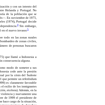
ización y con un intento del
ntre Holanda y Portugal. No
oría de la población que se
ués—. En noviembre de 1975,
eles (1974), Portugal decide
4
ndependencia.
Sin embargo,
5
 en el nuevo invasor.
re todo en las zonas rurales
 bombardeo de zonas civiles,
número de personas buscaron
75) que llamó a Indonesia a
 sin consecuencia alguna.
 como modo de someter a sus
donesia cede ante la presión
al por la crisis del Sudeste
el que permite un referéndum
999) es claramente favorable
 el exilio de los inmigrantes
ión, etcétera). Además, en la
 la violencia y nuevamente una
ubre de 1999 el presidente de
e hace cargo de la situación,