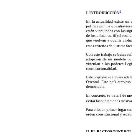
1
I. INTRODUCCIÓN
En la actualidad existe un 
política por los que atravies
están vinculados con las sigu
de los crímenes; iii) el resa
que vuelvan a ocurrir viola
estos criterios de justicia f
Con este trabajo se busca re
adopción de un modelo cons
vinculan a los poderes Legi
constitucionalidad.
Este objetivo se llevará ade
Oriental. Este país atravesó
democracia.
En concreto, se tratará de m
evitar las violaciones masiva
Para ello, en primer lugar se
orden constitucional y recaba
II. EL
BACKGROUND
POL