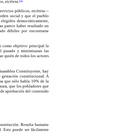
11
s, etcétera.
servicios públicos, etcétera—
orden social y que el pueblo
 elegidos democráticamente,
as parece haber resultado un
ado débiles por encontrarse
o como objetivo principal la
el pasado y minimizaran las
ar quién de todos los actores
a Asamblea Constituyente, hay
 gestación constitucional. A
oma que sólo habla 10% de la
inara, que los pobladores que
 de aprobación del contenido
Constitución. Resulta bastante
l. Esto puede ser fácilmente