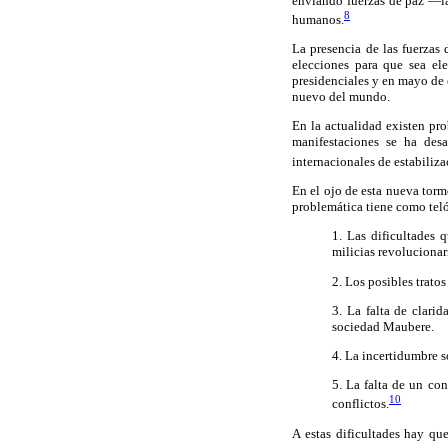
enviando fuerzas de paz —la
8
humanos.
La presencia de las fuerzas
elecciones para que sea el
presidenciales y en mayo de
nuevo del mundo.
En la actualidad existen pro
manifestaciones se ha des
internacionales de estabiliza
En el ojo de esta nueva torm
problemática tiene como tel
1. Las dificultades 
milicias revolucionar
2. Los posibles tratos
3. La falta de clari
sociedad Maubere.
4. La incertidumbre s
5. La falta de un co
10
conflictos.
A estas dificultades hay qu