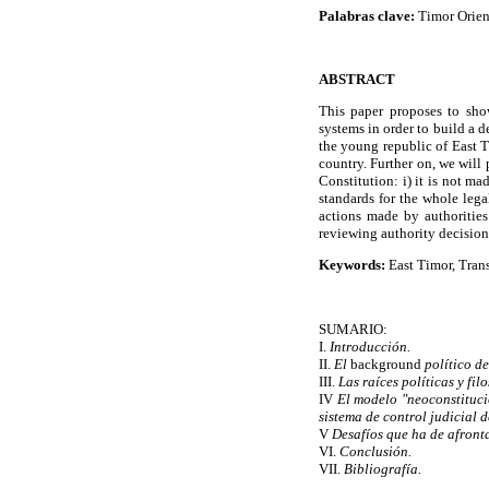
Palabras clave:
Timor Orient
ABSTRACT
This paper proposes to show
systems in order to build a 
the young republic of East Ti
country. Further on, we will 
Constitution: i) it is not ma
standards for the whole lega
actions made by authorities
reviewing authority decision
Keywords:
East Timor, Trans
SUMARIO:
I.
Introducción.
II.
El
background
político d
III.
Las raíces políticas y fil
IV
El modelo "neoconstituci
sistema de control judicial 
V
Desafíos que ha de afronta
VI.
Conclusión.
VII.
Bibliografía.