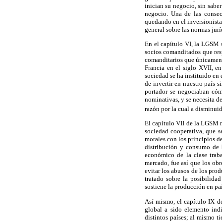
inician su negocio, sin saber
negocio. Una de las consecu
quedando en el inversionista
general sobre las normas jur
En el capítulo VI, la LGSM s
socios comanditados que resp
comanditarios que únicamente
Francia en el siglo XVII, e
sociedad se ha instituido en
de invertir en nuestro país s
portador se negociaban cóm
nominativas, y se necesita de
razón por la cual a disminuid
El capítulo VII de la LGSM re
sociedad cooperativa, que s
morales con los principios d
distribución y consumo de b
económico de la clase trab
mercado, fue así que los obr
evitar los abusos de los prod
tratado sobre la posibilidad
sostiene la producción en p
Así mismo, el capítulo IX d
global a sido elemento ind
distintos países; al mismo 