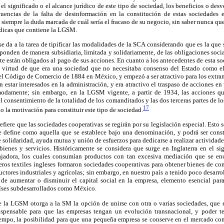
 el significado o el alcance jurídico de este tipo de sociedad, los beneficios o desve
encias de la falta de desinformación en la constitución de estas sociedades e
 siempre la duda marcada de cuál sería el fracaso de su negocio, sin saber nunca que
ídicas que contiene la LGSM.
e da a la tarea de tipificar las modalidades de la SCA considerando que es la qu
onden de manera subsidiaria, limitada y solidariamente, de las obligaciones socia
 están obligados al pago de sus acciones. En cuanto a los antecedentes de esta s
n virtud de que era una sociedad que no necesitaba consenso del Estado como el
 el Código de Comercio de 1884 en México, y empezó a ser atractivo para los extran
in estar interesados en la administración, y era atractivo el traspaso de acciones en 
odamente; sin embargo, en la LGSM vigente, a partir de 1934, las acciones q
l consentimiento de la totalidad de los comanditados y las dos terceras partes de l
17
o la motivación para constituir este tipo de sociedad.
fiere que las sociedades cooperativas se regirán por su legislación especial. Esto s
e define como aquella que se establece bajo una denominación, y podrá ser consti
e solidaridad, ayuda mutua y unión de esfuerzos para dedicarse a realizar activida
ienes y servicios. Históricamente se considera que surge en Inglaterra en el s
ajadora, los cuales consumían productos con tan excesiva mediación que se enc
eros textiles ingleses formaron sociedades cooperativas para obtener bienes de c
uctores industriales y agrícolas; sin embargo, en nuestro país a tenido poco desarroll
 de aumentar o disminuir el capital social en la empresa, elemento esencial para
aíses subdesarrollados como México.
e la LGSM otorga a la SM la opción de unirse con otra o varias sociedades, que
ispensable para que las empresas tengan un evolución transnacional, y poder te
tiempo, la posibilidad para que una pequeña empresa se conserve en el mercado com