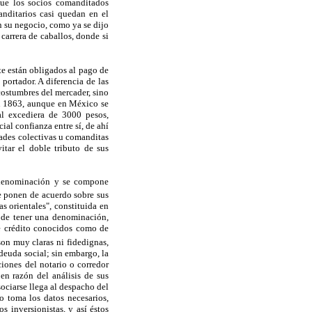
que los socios comanditados
anditarios casi quedan en el
n su negocio, como ya se dijo
carrera de caballos, donde si
te están obligados al pago de
 portador. A diferencia de las
ostumbres del mercader, sino
 en 1863, aunque en México se
l excediera de 3000 pesos,
ial confianza entre sí, de ahí
dades colectivas u comanditas
itar el doble tributo de sus
a denominación y se compone
e ponen de acuerdo sobre sus
 orientales", constituida en
a de tener una denominación,
 de crédito conocidos como de
son muy claras ni fidedignas,
deuda social; sin embargo, la
iones del notario o corredor
en razón del análisis de sus
sociarse llega al despacho del
io toma los datos necesarios,
s inversionistas, y así éstos