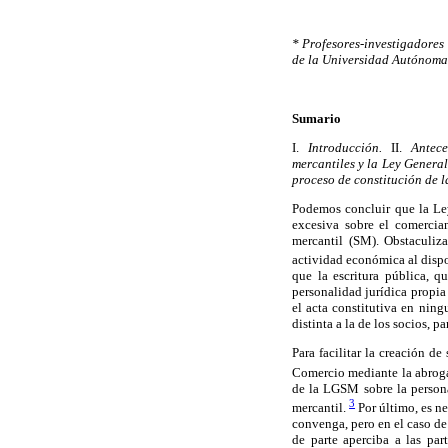
* Profesores-investigadores
de la Universidad Autónoma
Sumario
I.
Introducción.
II.
Antece
mercantiles y la Ley Genera
proceso de constitución de l
Podemos concluir que la Le
excesiva sobre el comercia
mercantil (SM). Obstaculiza
actividad económica al dispon
que la escritura pública, q
personalidad jurídica propia
el acta constitutiva en ning
distinta a la de los socios, pa
Para facilitar la creación d
Comercio mediante la abrogac
de la LGSM sobre la personal
3
mercantil.
Por último, es ne
convenga, pero en el caso de 
de parte aperciba a las pa