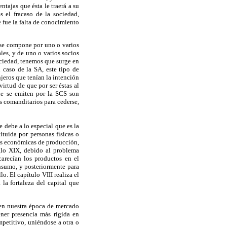
ntajas que ésta le traerá a su
s el fracaso de la sociedad,
 fue la falta de conocimiento
e se compone por uno o varios
les, y de uno o varios socios
ociedad, tenemos que surge en
 caso de la SA, este tipo de
jeros que tenían la intención
virtud de que por ser éstas al
ue se emiten por la SCS son
os comanditarios para cederse,
e debe a lo especial que es la
tuida por personas físicas o
des económicas de producción,
iglo XIX, debido al problema
arecían los productos en el
onsumo, y posteriormente para
o. El capítulo VIII realiza el
 la fortaleza del capital que
 en nuestra época de mercado
ner presencia más rígida en
petitivo, uniéndose a otra o