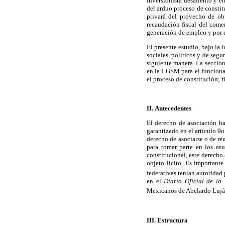
inversionista desaliento y en
del arduo proceso de constit
privará del provecho de obt
recaudación fiscal del come
generación de empleo y por e
El presente estudio, bajo la 
sociales, políticos y de segu
siguiente manera. La sección
en la LGSM para el funcionam
el proceso de constitución; 
II. Antecedentes
El derecho de asociación ha
garantizado en el artículo 9
derecho de asociarse o de re
para tomar parte en los asu
constitucional, este derecho
objeto lícito. Es important
federativas tenían autoridad 
en el
Diario Oficial de la
Mexicanos de Abelardo Lujá
III. Estructura