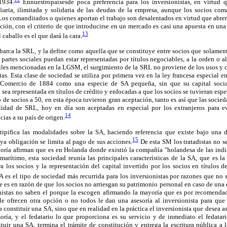
1934.
Ennuestropaísesde poca preferencia para los inversionistas, en virtud 
aria, ilimitada y solidaria de las deudas de la empresa, aunque los socios com
 Los comanditados o quienes aportan el trabajo son desalentados en virtud que abre
ción, con el criterio de que introducirse en un mercado es casi una apuesta en una 
13
l caballo es el que dará la cara.
arca la SRL, y la define como aquella que se constituye entre socios que solamen
 partes sociales puedan estar representadas por títulos negociables, a la orden o al
iles mencionadas en la LGSM, el surgimiento de la SRL no proviene de los usos y c
istas. Esta clase de sociedad se utiliza por primera vez en la ley francesa especial
 Comercio de 1884 como una especie de SA pequeña, sin que su capital socia
sea representada en títulos de crédito y enfocadas a que los socios se tuvieran espec
o de socios a 50, en esta época tuvieron gran aceptación, tanto es así que las socie
idad de SRL, hoy en día son aceptadas en especial por los extranjeros para ev
14
cias a su país de origen.
ipifica las modalidades sobre la SA, haciendo referencia que existe bajo un
15
a obligación se limita al pago de sus acciones.
De esta SM los tratadistas no s
oría afirman que es en Holanda donde existió la compañía "holandesa de las indias
arítimo, esta sociedad reunía las principales características de la SA, que es l
a los socios y la representación del capital invertido por los socios en títulos
 es el tipo de sociedad más recurrida para los inversionistas por razones que no 
 es en razón de que los socios no arriesgan su patrimonio personal en caso de una 
onistas no saben el porque la escogen afirmando la mayoría que es por recomendac
 le ofrecen otra opción o no todos le dan una asesoría al inversionista para que 
 constituir una SA, sino que en realidad en la práctica el inversionista que desea a
soría, y el fedatario lo que proporciona es su servicio y de inmediato el fedatar
tuir una SA, termina el trámite de constitución y entrega la escritura pública a lo