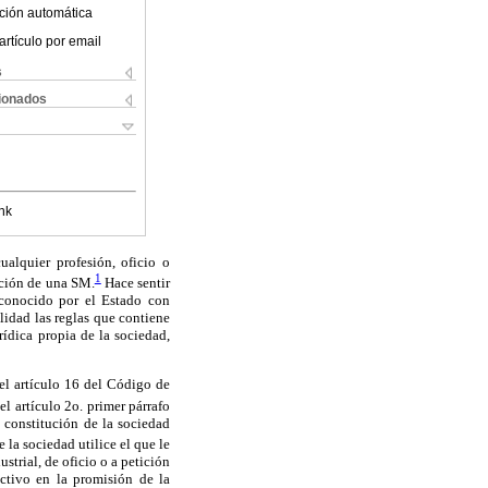
ción automática
artículo por email
s
cionados
nk
ualquier profesión, oficio o
1
tución de una SM.
Hace sentir
reconocido por el Estado con
lidad las reglas que contiene
rídica propia de la sociedad,
 el artículo 16 del Código de
el artículo 2o. primer párrafo
a constitución de la sociedad
 la sociedad utilice el que le
strial, de oficio o a petición
ctivo en la promisión de la