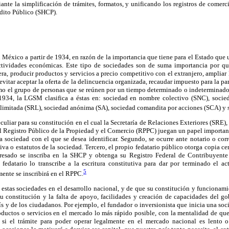
nte la simplificación de trámites, formatos, y unificando los registros de comerc
édito Público (SHCP).
n México a partir de 1934, en razón de la importancia que tiene para el Estado que
actividades económicas. Este tipo de sociedades son de suma importancia por q
era, producir productos y servicios a precio competitivo con el extranjero, ampliar 
vitar aceptar la oferta de la delincuencia organizada, recaudar impuesto para la pa
 el grupo de personas que se reúnen por un tiempo determinado o indeterminado
 1934, la LGSM clasifica a éstas en: sociedad en nombre colectivo (SNC), soci
 limitada (SRL), sociedad anónima (SA), sociedad comandita por acciones (SCA) y 
uliar para su constitución en el cual la Secretaría de Relaciones Exteriores (SRE), 
l Registro Público de la Propiedad y el Comercio (RPPC) juegan un papel importan
 sociedad con el que se desea identificar. Segundo, se ocurre ante notario o cor
tiva o estatutos de la sociedad. Tercero, el propio fedatario público otorga copia cer
eresado se inscriba en la SHCP y obtenga su Registro Federal de Contribuyente
edatario lo transcribe a la escritura constitutiva para dar por terminado el act
5
ente se inscribirá en el RPPC.
 estas sociedades en el desarrollo nacional, y de que su constitución y funcionami
 constitución y la falta de apoyo, facilidades y creación de capacidades del gob
s y de los ciudadanos. Por ejemplo, el fundador o inversionista que inicia una soci
oductos o servicios en el mercado lo más rápido posible, con la mentalidad de qu
 si el trámite para poder operar legalmente en el mercado nacional es lento o