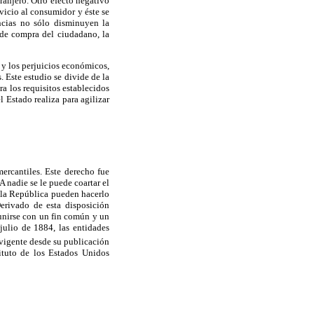
tranjero. Otro efecto negativo
vicio al consumidor y éste se
ancias no sólo disminuyen la
 de compra del ciudadano, la
M y los perjuicios económicos,
. Este estudio se divide de la
a los requisitos establecidos
 Estado realiza para agilizar
ercantiles. Este derecho fue
 nadie se le puede coartar el
e la República pueden hacerlo
Derivado de esta disposición
eunirse con un fin común y un
julio de 1884, las entidades
vigente desde su publicación
ituto de los Estados Unidos