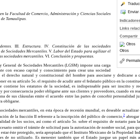
Traduc
Enviar 
 en la Facultad de Comercio, Administración y Ciencias Sociales
 de Tamaulipas.
Indicadore
Links rela
Compartir
Otros
dentes.
III.
Estructura.
IV
. Constitución de las sociedades
Otros
l de Sociedades Mercantiles.
V
. Labor del Estado para agilizar el
as sociedades mercantiles.
VI
. Conclusión y propuestas.
Permali
y General de Sociedades Mercantiles (LGSM) impone una carga
nte con escaso capital y conocimiento para crear una sociedad
 el derecho natural y constitucional del hombre para asociarse y dedicarse a c
er en su artículo 5o. el requisito de acudir ante el fedatario público en la consti
ue contiene los estatutos de la sociedad, es indispensable para ser inscrito y 
 y por consecuencia poder obligarse ante sus clientes y proveedores, cuando en rea
una de sus cláusulas emite el acuerdo entre las partes de concebir personalidad ju
ra obligarse.
e sociedades mercantiles, en esta época de recesión mundial, es deseable actualizar
2
ión de la fracción II referente a la inscripción del público de comercio,
abrogar 
idad de los socios, así como el artículo 5o. sobre el requisito de notario para l
cesario omitir el trámite de solicitud para la autorización de nombre social, para que
estar éste protegido, sería apropiado que el Instituto Mexicano de la Propiedad Indu
rtes de no utilizarlo. Es menester también que el Estado juegue un papel más a