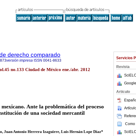
 de derecho comparado
Servicios 
4873
versión impresa
ISSN
0041-8633
Revista
ol.45 no.133 Ciudad de México ene./abr. 2012
SciELO
Google
Articulo
Españo
 mexicano. Ante la problemática del proceso
Artícu
nstitución de una sociedad mercantil
Referen
Como c
lo
,
Juan Antonio Herrera Izaguirre, Luis Hernán Lope Díaz*
SciELO