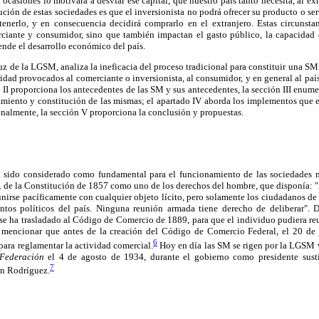
 ocasiones lo motivará a desviar ese capital, que nuestro país tanto necesita, al ex
ución de estas sociedades es que el inversionista no podrá ofrecer su producto o ser
enerlo, y en consecuencia decidirá comprarlo en el extranjero. Estas circunst
rciante y consumidor, sino que también impactan el gasto público, la capacidad
nde el desarrollo económico del país.
luz de la LGSM, analiza la ineficacia del proceso tradicional para constituir una S
ridad provocados al comerciante o inversionista, al consumidor, y en general al país
 II proporciona los antecedentes de las SM y sus antecedentes, la sección III enumer
iento y constitución de las mismas; el apartado IV aborda los implementos que el
finalmente, la sección V proporciona la conclusión y propuestas.
 sido considerado como fundamental para el funcionamiento de las sociedades m
o. de la Constitución de 1857 como uno de los derechos del hombre, que disponía: "A
unirse pacíficamente con cualquier objeto lícito, pero solamente los ciudadanos d
ntos políticos del país. Ninguna reunión armada tiene derecho de deliberar". 
 se ha trasladado al Código de Comercio de 1889, para que el individuo pudiera r
e mencionar que antes de la creación del Código de Comercio Federal, el 20 de 
6
para reglamentar la actividad comercial.
Hoy en día las SM se rigen por la LGSM 
 Federación
el 4 de agosto de 1934, durante el gobierno como presidente sust
7
n Rodríguez.