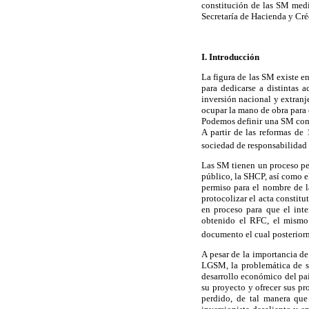
constitución de las SM media
Secretaría de Hacienda y Cr
I. Introducción
La figura de las SM existe e
para dedicarse a distintas 
inversión nacional y extranj
ocupar la mano de obra para e
Podemos definir una SM como
A partir de las reformas de
sociedad de responsabilidad
Las SM tienen un proceso pec
público, la SHCP, así como e
permiso para el nombre de la
protocolizar el acta constitu
en proceso para que el int
obtenido el RFC, el mismo f
documento el cual posteriorm
A pesar de la importancia de
LGSM, la problemática de su
desarrollo económico del paí
su proyecto y ofrecer sus pr
perdido, de tal manera que