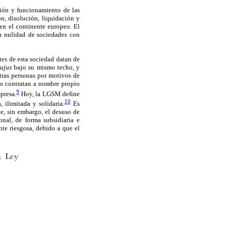
ción y funcionamiento de las
ón, disolución, liquidación y
 en el continente europeo. El
la nulidad de sociedades con
tes de esta sociedad datan de
ujus
bajo su mismo techo, y
tras personas por motivos de
 no contratan a nombre propio
9
presa.
Hoy, la LGSM define
10
 ilimitada y solidaria.
Es
te, sin embargo, el desuso de
onal, de forma subsidiaria e
nte riesgosa, debido a que el