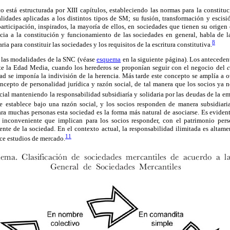
stá estructurada por XIII capítulos, estableciendo las normas para la constitu
idades aplicadas a los distintos tipos de SM; su fusión, transformación y escisi
articipación, inspirados, la mayoría de ellos, en sociedades que tienen su origen
ncia a la constitución y funcionamiento de las sociedades en general, habla de 
8
aria para constituir las sociedades y los requisitos de la escritura constitutiva.
e las modalidades de la SNC (véase
esquema
en la siguiente página). Los anteceden
nte la Edad Media, cuando los herederos se proponían seguir con el negocio del
c
ad se imponía la indivisión de la herencia. Más tarde este concepto se amplía a o
oncepto de personalidad jurídica y razón social, de tal manera que los socios ya
cial manteniendo la responsabilidad subsidiaría y solidaria por las deudas de la em
establece bajo una razón social, y los socios responden de manera subsidiaria,
ra muchas personas esta sociedad es la forma más natural de asociarse. Es eviden
 inconveniente que implican para los socios responder, con el patrimonio pers
ente de la sociedad. En el contexto actual, la responsabilidad ilimitada es altame
11
e estudios de mercado.