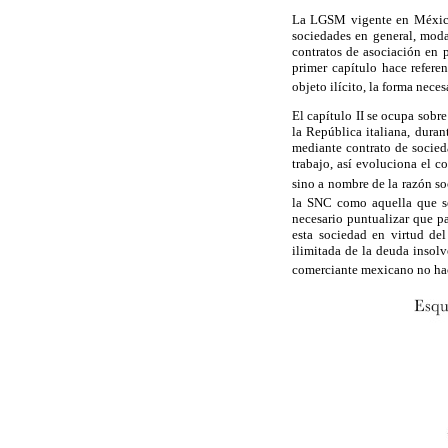
La LGSM vigente en México e
sociedades en general, modal
contratos de asociación en p
primer capítulo hace refere
objeto ilícito, la forma neces
El capítulo II se ocupa sobr
la República italiana, dura
mediante contrato de socied
trabajo, así evoluciona el c
sino a nombre de la razón so
la SNC como aquella que se 
necesario puntualizar que pa
esta sociedad en virtud del
ilimitada de la deuda insolv
comerciante mexicano no hac