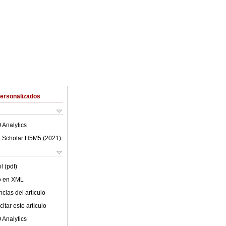
Personalizados
 Analytics
 Scholar H5M5 (
2021
)
l (pdf)
lo en XML
cias del artículo
itar este artículo
 Analytics