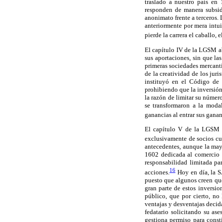
traslado a nuestro país en 
responden de manera subsidi
anonimato frente a terceros.
anteriormente por mera intui
pierde la carrera el caballo, e
El capítulo IV de la LGSM ab
sus aportaciones, sin que las
primeras sociedades mercant
de la creatividad de los jur
instituyó en el Código de
prohibiendo que la inversión 
la razón de limitar su númer
se transformaron a la modal
ganancias al entrar sus ganan
El capítulo V de la LGSM t
exclusivamente de socios cuy
antecedentes, aunque la may
1602 dedicada al comercio m
responsabilidad limitada par
16
acciones.
Hoy en día, la SA
puesto que algunos creen que
gran parte de estos inversi
público, que por cierto, no
ventajas y desventajas decida
fedatario solicitando su ase
gestiona permiso para consti