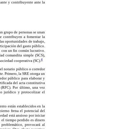
iante y contribuyente ante la
 un grupo de personas se unan
ue contribuyen a fomentar la
las oportunidades de trabajo,
rticipación del gasto público.
 con un fin común lucrativo.
edad comandita simple (SCS),
4
sociedad cooperativa (SC).
el notario público o corredor
te. Primero, la SRE otorga un
redor público para elaborar y
tificada del acta constitutiva
 (RFC). Por último, una vez
o jurídico y protocolizar el
ento están establecidos en la
ierno frena el potencial del
edad está ansioso por iniciar
e el tiempo perdido es dinero
 problemático, provocará al