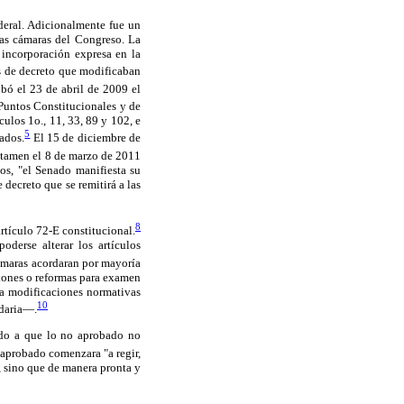
deral. Adicionalmente fue un
bas cámaras del Congreso. La
 incorporación expresa en la
os de decreto que modificaban
ó el 23 de abril de 2009 el
Puntos Constitucionales y de
ulos 1o., 11, 33, 89 y 102, e
5
tados.
El 15 de diciembre de
ctamen el 8 de marzo de 2011
os, "el Senado manifiesta su
decreto que se remitirá a las
8
artículo 72-E constitucional.
oderse alterar los artículos
cámaras acordaran por mayoría
ciones o reformas para examen
 a modificaciones normativas
10
ndaria—.
bido a que lo no aprobado no
 aprobado comenzara "a regir,
o, sino que de manera pronta y