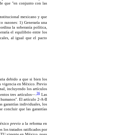
 de que "en conjunto con las
onstitucional mexicano y que
co razones: 1) Generaría una
rdina la soberanía política,
eraría el equilibrio entre los
ales, al igual que el pacto
ria debido a que si bien los
n vigencia en México. Previo
al, incluyendo los artículos
36
entos tres artículos—.
Las
humanos". El artículo 2-A-II
s garantías individuales, los
e concluir que las garantías
 México
previo
a la reforma en
los tratados ratificados por
LSTU vigente en México, pues