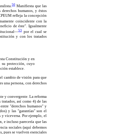
50
ralista.
Manifiesta que las
s derechos humanos, y éstos
 CPEUM refleja la concepción
enamente coincidente con la
neficio de éste". Igualmente
53
titucional—
por el cual se
titución y con los tratados
sta Constitución y en
a su protección, cuyo
ución establece.
n el cambio de visión para que
es una persona, con derechos
nte y convergente. La reforma
tratados, así como 4) de las
ue entre "derechos humanos" y
os) y las "garantías" son el
y viceversa. Por ejemplo, el
, e incluso parecería que las
encia sociales (aquí debemos
s, pues se vuelven esenciales