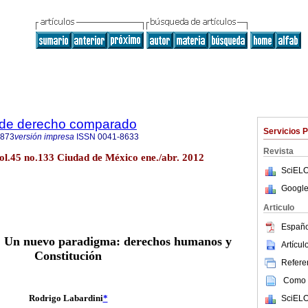
 de derecho comparado
Servicios 
4873
versión impresa
ISSN
0041-8633
Revista
ol.45 no.133 Ciudad de México ene./abr. 2012
SciELO
Google
Articulo
Españo
. Un nuevo paradigma: derechos humanos y
Artícu
Constitución
Referen
Como c
Rodrigo Labardini
*
SciELO