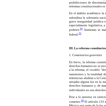
prohibiciones de discrimina
reformas constitucionales es 
En el ámbito académico la r
subordina la soberanía nacio
grave inseguridad jurídica 
especialmente legislativa, a 
34
poderes.
Asimismo se mani
35
federal.
III. La reforma constitucio
1.
Comentarios generales
En breve, la reforma consti
derechos humanos no se enco
a la reforma, el vocablo "d
transitorios y la totalidad 
referencias aludían a la Co
arrojaba alguna luz en la ma
derechos humanos y, de mane
individuales no son derechos
Pese a lo anterior, en estr
38
comento.
El artículo 133 
México son parte de la ley 