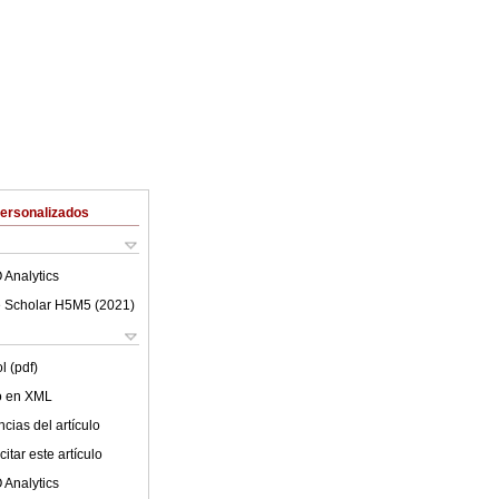
Personalizados
 Analytics
 Scholar H5M5 (
2021
)
l (pdf)
lo en XML
cias del artículo
itar este artículo
 Analytics