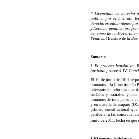
* Licenciado en derecho p
pública por el Instituto T
derecho estadounidense por
y Derecho penal en programa
así como de la Maestría en 
Penales. Miembro de la Bar
Sumario
I.
El proceso legislativo.
I
(artículo primero).
IV
. Concl
El 10 de junio de 2011 se p
humanos a la Constitución P
relevante de reformas que t
sociales y estatales, y toc
humanos de toda persona ubi
y en materia de amparo
(DO
primero constitucional que
particular a las consecuenci
junio de 2011, fecha en que e
I. El proceso legislativo