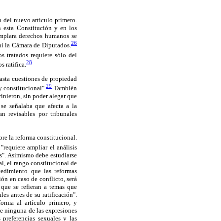
 del nuevo artículo primero.
 esta Constitución y en los
templara derechos humanos se
26
 ni la Cámara de Diputados.
s tratados requiere sólo del
28
s ratifica.
asta cuestiones de propiedad
29
y constitucional".
También
inieron, sin poder alegar que
se señalaba que afecta a la
n revisables por tribunales
re la reforma constitucional.
"requiere ampliar el análisis
les". Asimismo debe estudiarse
l, el rango constitucional de
cedimiento que las reformas
ión en caso de conflicto, será
 que se refieran a temas que
les antes de su ratificación".
forma al artículo primero, y
ue ninguna de las expresiones
 preferencias sexuales y las