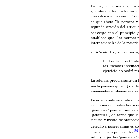
De mayor importancia, quizás
garantías individuales ya 
proceden a ser
reconocidos
p
de que ahora "la persona y 
segunda oración del artícul
converge con el principio
establece que "las normas 
internacionales de la materi
2.
Artículo 1o., primer párra
En los Estados Unido
los tratados interna
ejercicio no podrá re
La reforma procura sustituir 
sea la persona quien goza d
inmanentes e inherentes a s
En este párrafo se alude a c
menciona que todas las pers
"garantías" para su protecci
"garantías", de forma que l
recurso y medio de protecci
derecho a poseer armas es con
56
armas no son permisibles,
subrayar que las "garantías"