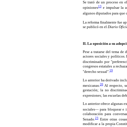
Se trató de un proceso en e
13
opiniones
e impulsar la ad
algunos diputados para que 
La reforma finalmente fue ap
se publicó en el
Diario Ofici
II. La oposición a su adopc
Pese a tratarse del tema de
actores sociales y políticos
discriminado por "preferenc
congresos estatales a rechaz
19
"derecho sexual".
Lo anterior ha derivado inclu
20
mexicanas.
Al respecto, s
gestación; la no discrimina
expresiones; las escuelas de
Lo anterior ofrece algunas e
sociales— para bloquear e i
colaboración para conversa
23
Senado.
Entre otras cosas
modificar a la propia Const