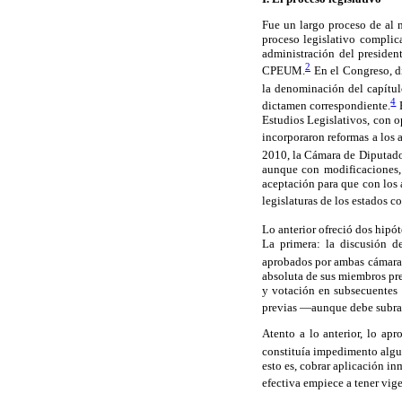
Fue un largo proceso de al 
proceso legislativo complic
administración del presiden
2
CPEUM.
En el Congreso, di
la denominación del capítul
4
dictamen correspondiente.
E
Estudios Legislativos, con o
incorporaron reformas a los 
2010, la Cámara de Diputado
aunque con modificaciones, 
aceptación para que con los 
legislaturas de los estados c
Lo anterior ofreció dos hipót
La primera: la discusión de
aprobados por ambas cámara
absoluta de sus miembros pre
y votación en subsecuentes 
previas —aunque debe subraya
Atento a lo anterior, lo ap
constituía impedimento algun
esto es, cobrar aplicación in
efectiva empiece a tener vig