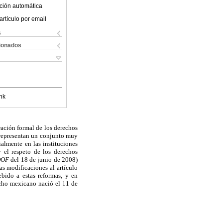
ción automática
artículo por email
s
cionados
nk
ración formal de los derechos
 representan un conjunto muy
almente en las instituciones
y el respeto de los derechos
DOF
del 18 de junio de 2008)
s modificaciones al artículo
bido a estas reformas, y en
recho mexicano nació el 11 de