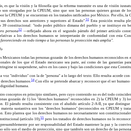
, es que la visión y la filosofía que la reforma transmite es una de visión iusnatu
no son otorgadas por la CPEUM, sino que son las personas quienes gozan de lo
or la CPEUM y se encuentran en los tratados ratificados por México. Por ello, la
51
sus derechos son anteriores y superiores al Estado".
Esta posición resulta pl
o 39 constitucional: "todo poder público dimana del pueblo y se instituye en be
52
pro persona
—reflejado ahora en el segundo párrafo del primer artículo cons
relativas a los derechos humanos se interpretarán de conformidad con esta Cons
a
favoreciendo en todo tiempo a las personas la protección más amplia".
fo
s Mexicanos todas las personas gozarán de los derechos humanos reconocidos en e
cionales de los que el Estado mexicano sea parte, así como de las garantías par
stringirse ni suspenderse, salvo en los casos y bajo las condiciones que esta Constit
la voz "individuo" con la de "persona" a lo largo del texto. Ello resulta acorde co
54
e derechos humanos.
Con ello se pretende abarcar y reconocer que el ser humano 
u dignidad humana.
uatro conceptos en principio similares, pero cuyo contenido no es del todo coincide
onas gozarán de 1) los "derechos humanos" reconocidos en 2) la CPEUM y 3) los 
ón. El párrafo resulta consistente con el aludido artículo 2-A-II, ya que disting
a materia sustantiva son los "derechos humanos" (reconocidos en CPEUM y tratad
ón. Esto plantea que los derechos humanos no necesariamente son constitucionales 
55
stitucional (artículo 10),
pero los tratados de derechos humanos no lo reconocen
presumiblemente por ser responsabilidad del Estado mantener la paz y la conviv
 no sólo son el medio de protección, sino que también son un derecho de las persona