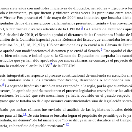
menos siete años con múltiples iniciativas de diputados, senadores y Ejecutivo fe
ado e interesante, ya que fueron y vinieron varias veces las propuestas entre am
te Vicente Fox presentó el 4 de mayo de 2004 una iniciativa que buscaba dicha
putados de los diversos grupos parlamentarios presentaron treinta y tres proyect
3
o I, y reformaban diversos artículos de la CPEUM.
La Cámara de Diputados aprob
l 8 de abril de 2010, el Senado aprobó el dictamen de las Comisiones Unidas de 
pinión de la Comisión Especial para la Reforma del Estado que enmendaba los artíc
artículos 3o., 15, 18, 29, 97 y 105 constitucionales y lo envió a la Cámara de Dipu
6
s aprobó con modificaciones el dictamen y se envió al Senado.
Éste aprobó el di
si bien mínimas, e indicó que si la Cámara de Diputados no aceptaba los cambi
artículos que ya han sido aprobados por ambas cámaras, se construya el proyecto de 
7
omo lo establece el artículo 135"
de la CPEUM.
esis interpretativas respecto al proceso constitucional de enmienda en atención al 
bía limitarse sólo a los artículos modificados, desechados o adicionados sin p
9
s.
La segunda hipótesis estribó en una excepción a la regla, por la que si ambas 
sentes, lo aprobado podría transitar en el proceso legislativo reservándose las adi
sesiones. Se indicó que este mecanismo ya había ocurrido en el pasado respecto
rse que se trataba no de disposiciones constitucionales sino de legislación secu
robado por ambas cámaras fue enviado al análisis de las legislaturas locales de
11
o para tal fin.
De esta forma se buscaba lograr el propósito de permitir que lo ya
mediata, sin demora", de tal manera que "no se diluya ni se obstaculice en el tiemp
12
encia, en beneficio del pueblo mexicano".