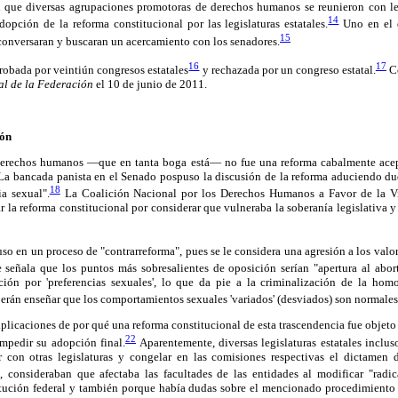
l que diversas agrupaciones promotoras de derechos humanos se reunieron con le
14
opción de la reforma constitucional por las legislaturas estatales.
Uno en el q
15
conversaran y buscaran un acercamiento con los senadores.
16
17
robada por veintiún congresos estatales
y rechazada por un congreso estatal.
Co
al de la Federación
el 10 de junio de 2011.
ión
 derechos humanos —que en tanta boga está— no fue una reforma cabalmente acep
. La bancada panista en el Senado pospuso la discusión de la reforma aduciendo du
18
ia sexual".
La Coalición Nacional por los Derechos Humanos a Favor de la Vi
ar la reforma constitucional por considerar que vulneraba la soberanía legislativa
so en un proceso de "contrarreforma", pues se le considera una agresión a los valor
e señala que los puntos más sobresalientes de oposición serían "apertura al abor
ción por 'preferencias sexuales', lo que da pie a la criminalización de la hom
berán enseñar que los comportamientos sexuales 'variados' (desviados) son normales
xplicaciones de por qué una reforma constitucional de esta trascendencia fue objeto
22
mpedir su adopción final.
Aparentemente, diversas legislaturas estatales inclu
r con otras legislaturas y congelar en las comisiones respectivas el dictamen 
, consideraban que afectaba las facultades de las entidades al modificar "radic
itución federal y también porque había dudas sobre el mencionado procedimiento l