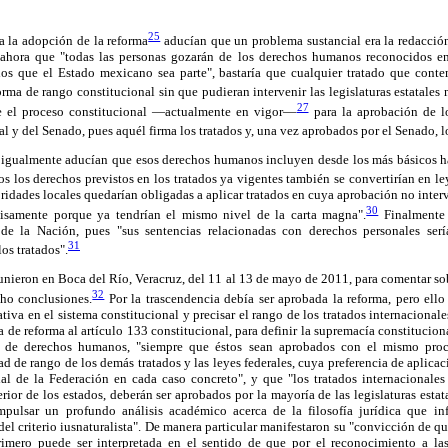
25
a la adopción de la reforma
aducían que un problema sustancial era la redacción
r ahora que "todas las personas gozarán de los derechos humanos reconocidos en
 los que el Estado mexicano sea parte", bastaría que cualquier tratado que con
rma de rango constitucional sin que pudieran intervenir las legislaturas estatales
27
e el proceso constitucional —actualmente en vigor—
para la aprobación de lo
l y del Senado, pues aquél firma los tratados y, una vez aprobados por el Senado, lo
 igualmente aducían que esos derechos humanos incluyen desde los más básicos h
s los derechos previstos en los tratados ya vigentes también se convertirían en le
ridades locales quedarían obligadas a aplicar tratados en cuya aprobación no interv
30
ecisamente porque ya tendrían el mismo nivel de la carta magna".
Finalmente 
de la Nación, pues "sus sentencias relacionadas con derechos personales sería
31
los tratados".
eunieron en Boca del Río, Veracruz, del 11 al 13 de mayo de 2011, para comentar sob
32
cho conclusiones.
Por la trascendencia debía ser aprobada la reforma, pero ello 
ativa en el sistema constitucional y precisar el rango de los tratados internaciona
de reforma al artículo 133 constitucional, para definir la supremacía constituciona
es de derechos humanos, "siempre que éstos sean aprobados con el mismo pro
ad de rango de los demás tratados y las leyes federales, cuya preferencia de aplicac
ial de la Federación en cada caso concreto", y que "los tratados internacionales
ior de los estados, deberán ser aprobados por la mayoría de las legislaturas estata
mpulsar un profundo análisis académico acerca de la filosofía jurídica que in
del criterio iusnaturalista". De manera particular manifestaron su "convicción de q
rimero puede ser interpretada en el sentido de que por el reconocimiento a las