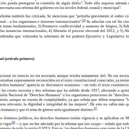
ción pueda protegerse la comisión de algún delito". Todo ello requiere además
necesaria una reforma del gobierno en los niveles federal, estatal y municipal".
eforma también fue criticada. Se menciona que "perturba gravemente el orden c
33
nal... a los organismos e intereses transnacionales".
Se aducían con tal fin cin
en temas fundamentales, 2) Promueve conflictividad y aumento de litigios, 3) Subo
las instancias internacionales, 4) Alteraría el proceso electoral del 2012, y 5) Alt
festaba que vulneraba la soberanía de los poderes Ejecutivo y Legislativo loc
nal (artículo primero)
tucional en esencia no era necesaria aunque resulta sumamente útil. No era necesa
ntraban expresamente reconocidos en el texto constitucional como tales, ya tenía
erechos humanos" aparecía en diecinueve ocasiones —en todo el texto constitucion
de las ciento noventa y dos reformas que ha sufrido desde 1917, afectando a quini
misión Nacional de "Derechos Humanos" o los organismos protectores de "derechos 
teria, aunque no exenta de complejidades, ya que señala que deben respetarse "la
ra relevante, la dignidad e integridad de las mujeres". De esto no cabía más qu
37
 humanos y que el tema de género sería igualmente distinto.
ictos términos jurídicos, los derechos humanos tenían vigencia y se aplicaban en
39
en vigor
—y que no fue afectado por la reforma que nos ocupa— señala que todos 
suprema de toda la unión (LSTU). Esto es, los derechos humanos eran parte de la 