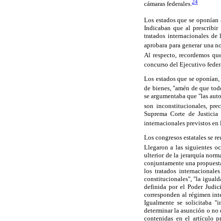
24
cámaras federales.
Los estados que se oponían 
Indicaban que al prescribi
tratados internacionales de
aprobara para generar una no
Al respecto, recordemos qu
concurso del Ejecutivo federa
Los estados que se oponían,
de bienes, "amén de que todo
se argumentaba que "las auto
son inconstitucionales, pr
Suprema Corte de Justicia 
internacionales previstos en 
Los congresos estatales se r
Llegaron a las siguientes o
ulterior de la jerarquía norm
conjuntamente una propuesta 
los tratados internacional
constitucionales", "la iguald
definida por el Poder Judic
corresponden al régimen inter
Igualmente se solicitaba "i
determinar la asunción o no 
contenidas en el artículo p