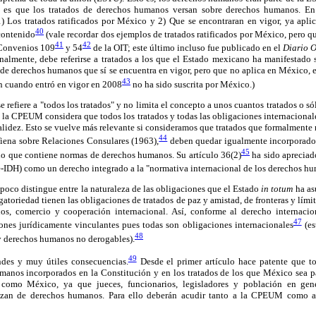
es que los tratados de derechos humanos versan sobre derechos humanos. En 
) Los tratados ratificados por México y 2) Que se encontraran en vigor, ya ap
40
contenido
(vale recordar dos ejemplos de tratados ratificados por México, pero 
41
42
 Convenios 109
y 54
de la OIT; este último incluso fue publicado en el
Diario O
nalmente, debe referirse a tratados a los que el Estado mexicano ha manifestado 
 de derechos humanos que sí se encuentra en vigor, pero que no aplica en México, 
43
 cuando entró en vigor en 2008
no ha sido suscrita por México.)
e refiere a "todos los tratados" y no limita el concepto a unos cuantos tratados o só
 la CPEUM considera que todos los tratados y todas las obligaciones internacional
 validez. Esto se vuelve más relevante si consideramos que tratados que formalment
44
ena sobre Relaciones Consulares (1963),
deben quedar igualmente incorporados
45
uno que contiene normas de derechos humanos. Su artículo 36(2)
ha sido apreciad
IDH) como un derecho integrado a la "normativa internacional de los derechos h
poco distingue entre la naturaleza de las obligaciones que el Estado
in totum
ha asu
igatoriedad tienen las obligaciones de tratados de paz y amistad, de fronteras y lím
s, comercio y cooperación internacional. Así, conforme al derecho internacion
47
nes jurídicamente vinculantes pues todas son obligaciones internacionales
(es
48
 derechos humanos no derogables).
49
ndes y muy útiles consecuencias.
Desde el primer artículo hace patente que t
anos incorporados en la Constitución y en los tratados de los que México sea par
 como México, ya que jueces, funcionarios, legisladores y población en gene
zan de derechos humanos. Para ello deberán acudir tanto a la CPEUM como a l