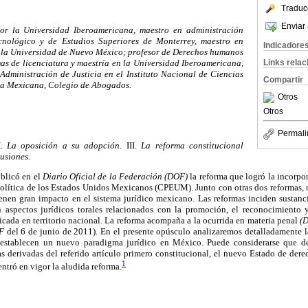
Traduc
Enviar 
or la Universidad Iberoamericana, maestro en administración
ecnológico y de Estudios Superiores de Monterrey, maestro en
Indicadore
 la Universidad de Nuevo México; profesor de Derechos humanos
Links rela
s de licenciatura y maestría en la Universidad Iberoamericana,
Administración de Justicia en el Instituto Nacional de Ciencias
Compartir
ra Mexicana, Colegio de Abogados.
Otros
Otros
Permali
I.
La oposición a su adopción.
III.
La reforma constitucional
usiones.
ublicó en el
Diario Oficial de la Federación (DOF)
la reforma que logró la incorpo
olítica de los Estados Unidos Mexicanos (CPEUM). Junto con otras dos reformas,
ienen gran impacto en el sistema jurídico mexicano. Las reformas inciden sustanci
an aspectos jurídicos torales relacionados con la promoción, el reconocimiento 
cada en territorio nacional. La reforma acompaña a la ocurrida en materia penal
(
F
del 6 de junio de 2011). En el presente opúsculo analizaremos detalladamente la
 establecen un nuevo paradigma jurídico en México. Puede considerarse que de
as derivadas del referido artículo primero constitucional, el nuevo Estado de de
1
ntró en vigor la aludida reforma.