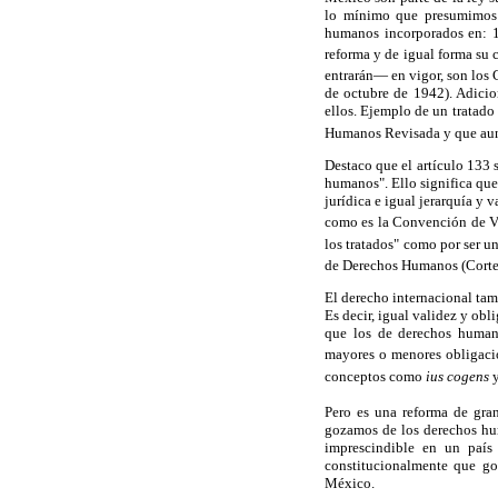
lo mínimo que presumimos 
humanos incorporados en: 1
reforma y de igual forma su 
entrarán— en vigor, son los
de octubre de 1942). Adicio
ellos. Ejemplo de un tratado
Humanos Revisada y que aun
Destaco que el artículo 133 s
humanos". Ello significa que
jurídica e igual jerarquía y
como es la Convención de Vi
los tratados" como por ser 
de Derechos Humanos (Corte-
El derecho internacional tam
Es decir, igual validez y obl
que los de derechos humano
mayores o menores obligacio
conceptos como
ius cogens
y
Pero es una reforma de gra
gozamos de los derechos hum
imprescindible en un país
constitucionalmente que go
México.