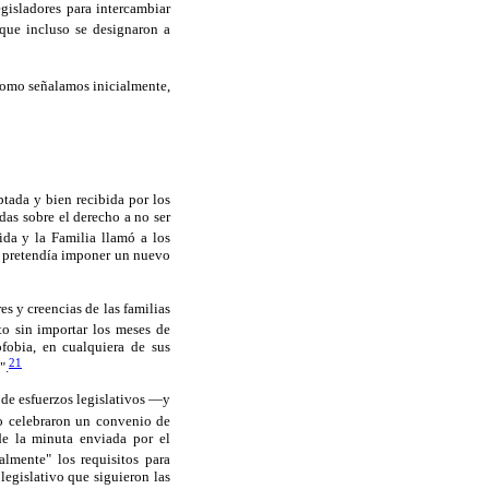
gisladores para intercambiar
ue incluso se designaron a
mo señalamos inicialmente,
tada y bien recibida por los
das sobre el derecho a no ser
da y la Familia llamó a los
 y pretendía imponer un nuevo
es y creencias de las familias
to sin importar los meses de
ofobia, en cualquiera de sus
21
".
 de esfuerzos legislativos —y
so celebraron un convenio de
de la minuta enviada por el
almente" los requisitos para
egislativo que siguieron las