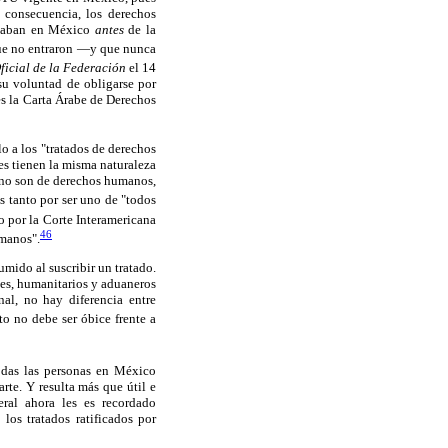
consecuencia, los derechos
licaban en México
antes
de la
que no entraron —y que nunca
ficial de la Federación
el 14
su voluntad de obligarse por
es la Carta Árabe de Derechos
lo a los "tratados de derechos
es tienen la misma naturaleza
e no son de derechos humanos,
 tanto por ser uno de "todos
o por la Corte Interamericana
46
umanos".
mido al suscribir un tratado.
ites, humanitarios y aduaneros
al, no hay diferencia entre
to no debe ser óbice frente a
odas las personas en México
te. Y resulta más que útil e
ral ahora les es recordado
os tratados ratificados por