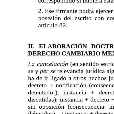
correspondido si hubiera esta
2. Ese firmante podrá ejercer
posesión del escrito con c
artículo 82.
II. ELABORACIÓN DOCT
DERECHO CAMBIARIO ME
La cancelación
(en sentido estri
se
y
per se
relevancia jurídica a
ha de ir ligado a otros hechos ju
decreto + notificación (consecu
detentador); instancia + decr
discutidas); instancia + decreto
sin oposición (consecuencia: in
debatidos)—; instancia + decreto