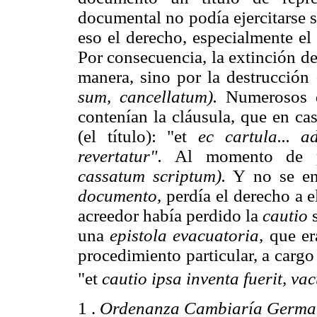
documental no podía ejercitarse si
eso el derecho, especialmente el 
Por consecuencia, la extinción d
manera, sino por la destrucción 
sum, cancellatum).
Numerosos d
contenían la cláusula, que en cas
(el título): "et
ec cartula... 
revertatur".
Al momento de 
cassatum scriptum).
Y no se ent
documento,
perdía el derecho a e
acreedor había perdido la
cautio
s
una
epistola evacuatoria,
que er
procedimiento particular, a cargo
"et
cautio ipsa inventa fuerit, v
1 .
Ordenanza Cambiaría Germa