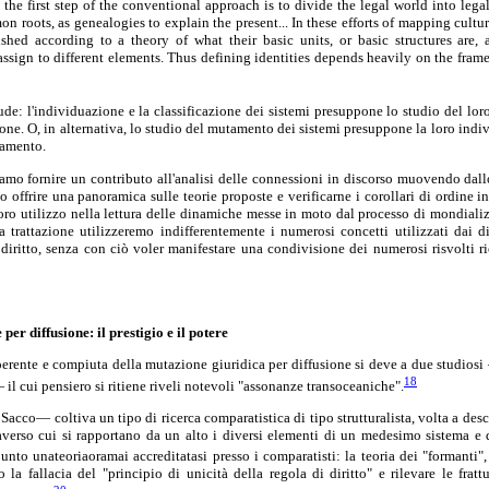
the first step of the conventional approach is to divide the legal world into lega
n roots, as genealogies to explain the present... In these efforts of mapping cultur
ished according to a theory of what their basic units, or basic structures are,
assign to different elements. Thus defining identities depends heavily on the fra
iude: l'individuazione e la classificazione dei sistemi presuppone lo studio del lo
one. O, in alternativa, lo studio del mutamento dei sistemi presuppone la loro indi
tamento.
amo fornire un contributo all'analisi delle connessioni in discorso muovendo dal
o offrire una panoramica sulle teorie proposte e verificarne i corollari di ordine in 
loro utilizzo nella lettura delle dinamiche messe in moto dal processo di mondializ
a trattazione utilizzeremo indifferentemente i numerosi concetti utilizzati dai di
diritto, senza con ciò voler manifestare una condivisione dei numerosi risvolti ri
per diffusione: il prestigio
e il potere
oerente e compiuta della mutazione giuridica per diffusione si deve a due studios
18
— il cui pensiero si ritiene riveli notevoli "assonanze transoceaniche".
acco— coltiva un tipo di ricerca comparatistica di tipo strutturalista, volta a desc
averso cui si rapportano da un alto i diversi elementi di un medesimo sistema e dal
unto unateoriaoramai accreditatasi presso i comparatisti: la teoria dei "formanti",
 la fallacia del "principio di unicità della regola di diritto" e rilevare le fratt