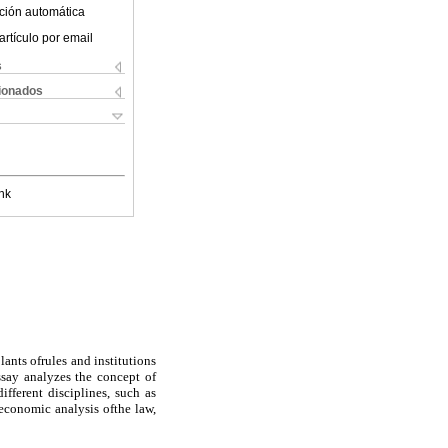
ción automática
artículo por email
s
cionados
nk
lants ofrules and institutions
ssay analyzes the concept of
fferent disciplines, such as
economic analysis ofthe law,