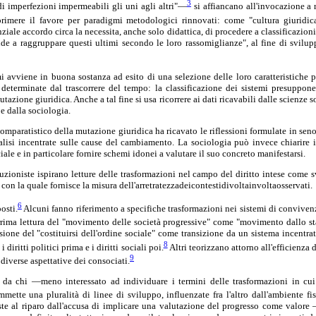
3
di imperfezioni impermeabili gli uni agli altri"—
si affiancano all'invocazione a 
rimere il favore per paradigmi metodologici rinnovati: come "cultura giuridica
anziale accordo circa la necessita, anche solo didattica, di procedere a classificazion
de a raggruppare questi ultimi secondo le loro rassomiglianze", al fine di svilu
i avviene in buona sostanza ad esito di una selezione delle loro caratteristiche pi
eterminate dal trascorrere del tempo: la classificazione dei sistemi presuppo
mutazione giuridica. Anche a tal fine si usa ricorrere ai dati ricavabili dalle scienze so
 e dalla sociologia.
omparatistico della mutazione giuridica ha ricavato le riflessioni formulate in seno
nalisi incentrate sulle cause del cambiamento. La sociologia può invece chiarire 
ale e in particolare fornire schemi idonei a valutare il suo concreto manifestarsi.
luzioniste ispirano letture delle trasformazioni nel campo del diritto intese come 
on la quale fornisce la misura dell'arretratezzadeicontestidivoltainvoltaosservati.
6
osti.
Alcuni fanno riferimento a specifiche trasformazioni nei sistemi di convive
ima lettura del "movimento delle società progressive" come "movimento dallo sta
ne del "costituirsi dell'ordine sociale" come transizione da un sistema incentrato 
8
 diritti politici prima e i diritti sociali poi.
Altri teorizzano attorno all'efficienza 
9
 diverse aspettative dei consociati.
e da chi —meno interessato ad individuare i termini delle trasformazioni in cui
tte una pluralità di linee di sviluppo, influenzate fra l'altro dall'ambiente fis
ste al riparo dall'accusa di implicare una valutazione del progresso come valore 