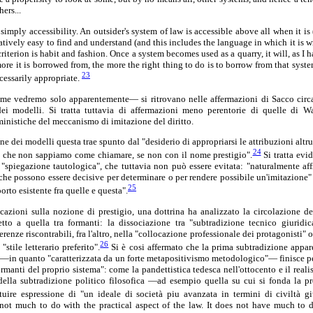
ers...
simply accessibility. An outsider's system of law is accessible above all when it is (
atively easy to find and understand (and this includes the language in which it is wr
 criterion is habit and fashion. Once a system becomes used as a quarry, it will, as I
ore it is borrowed from, the more the right thing to do is to borrow from that syst
23
ecessarily appropriate.
me vedremo solo apparentemente— si ritrovano nelle affermazioni di Sacco circa
dei modelli. Si tratta tuttavia di affermazioni meno perentorie di quelle di W
ministiche del meccanismo di imitazione del diritto.
ione dei modelli questa trae spunto dal "desiderio di appropriarsi le attribuzioni altr
24
tà che non sappiamo come chiamare, se non con il nome prestigio".
Si tratta ev
spiegazione tautologica", che tuttavia non può essere evitata: "naturalmente affi
che possono essere decisive per determinare o per rendere possibile un'imitazione" 
25
orto esistente fra quelle e questa".
dicazioni sulla nozione di prestigio, una dottrina ha analizzato la circolazione
petto a quella tra formanti: la dissociazione tra "subtradizione tecnico giuridic
fferenze riscontrabili, fra l'altro, nella "collocazione professionale dei protagonisti" o
26
"stile letterario preferito".
Si è cosi affermato che la prima subtradizione appare 
 —in quanto "caratterizzata da un forte metapositivismo metodologico"— finisce pe
ormanti del proprio sistema": come la pandettistica tedesca nell'ottocento e il rea
 della subtradizione politico filosofica —ad esempio quella su cui si fonda la
tuire espressione di "un ideale di società piu avanzata in termini di civiltà gi
s not much to do with the practical aspect of the law. It does not have much to d