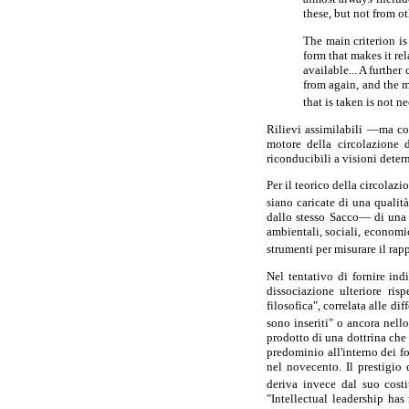
these, but not from oth
The main criterion is 
form that makes it rel
available... A further
from again, and the m
that is taken is not n
Rilievi assimilabili —ma co
motore della circolazione 
riconducibili a visioni deter
Per il teorico della circolaz
siano caricate di una quali
dallo stesso Sacco— di una "
ambientali, sociali, economi
strumenti per misurare il rapp
Nel tentativo di fornire in
dissociazione ulteriore ris
filosofica", correlata alle di
sono inseriti" o ancora nello 
prodotto di una dottrina che
predominio all'interno dei f
nel novecento. Il prestigio
deriva invece dal suo costi
"Intellectual leadership ha