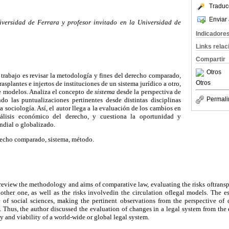
Traduc
Enviar 
niversidad de Ferrara y profesor invitado en la Universidad de
Indicadore
Links rela
Compartir
Otros
e trabajo es revisar la metodología y fines del derecho comparado,
Otros
trasplantes e injertos de instituciones de un sistema jurídico a otro,
de modelos. Analiza el concepto de
sistema
desde la perspectiva de
Permali
ndo las puntualizaciones pertinentes desde distintas disciplinas
 sociología. Así, el autor llega a la evaluación de los cambios en
nálisis económico del derecho, y cuestiona la oportunidad y
ndial o globalizado.
echo comparado, sistema, método.
o review the methodology and aims of comparative law, evaluating the risks oftransp
other one, as well as the risks involvedin the circulation oflegal models. The e
 of social sciences, making the pertinent observations from the perspective of di
 Thus, the author discussed the evaluation of changes in a legal system from the 
y and viability of a world-wide or global legal system.