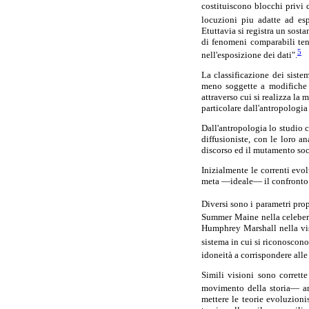
costituiscono blocchi privi 
locuzioni piu adatte ad esp
Etuttavia si registra un sost
di fenomeni comparabili ten
5
nell'esposizione dei dati".
La classificazione dei sistem
meno soggette a modifiche d
attraverso cui si realizza la 
particolare dall'antropologia
Dall'antropologia lo studio c
diffusioniste, con le loro a
discorso ed il mutamento soci
Inizialmente le correnti evo
meta —ideale— il confronto c
Diversi sono i parametri prop
Summer Maine nella celeberr
Humphrey Marshall nella visio
sistema in cui si riconoscono i
idoneità a corrispondere alle
Simili visioni sono corrett
movimento della storia— amme
mettere le teorie evoluzioni