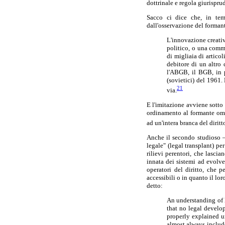
dottrinale e regola giurispru
Sacco ci dice che, in tema
dall'osservazione del formant
L'innovazione creativ
politico, o una comm
di migliaia di artico
debitore di un altro 
l'ABGB, il BGB, in p
(sovietici) del 1961.
21
via.
E l'imitazione avviene sotto
ordinamento al formante omo
ad un'intera branca del diritt
Anche il secondo studioso —
legale" (legal transplant) p
rilievi perentori, che lasci
innata dei sistemi ad evolver
operatori del diritto, che 
accessibili o in quanto il lor
detto:
An understanding of l
that no legal develop
properly explained u
almost always includ