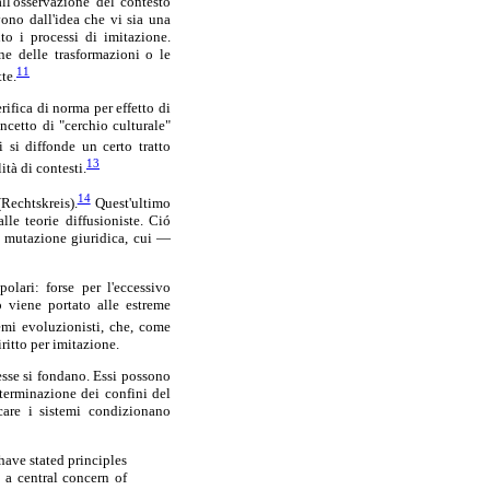
all'osservazione del contesto
ono dall'idea che vi sia una
o i processi di imitazione.
ne delle trasformazioni o le
11
te.
ifica di norma per effetto di
ncetto di "cerchio culturale"
i si diffonde un certo tratto
13
tà di contesti.
14
(Rechtskreis).
Quest'ultimo
le teorie diffusioniste. Ció
la mutazione giuridica, cui —
lari: forse per l'eccessivo
o viene portato alle estreme
mi evoluzionisti, che, come
ritto per imitazione.
 esse si fondano. Essi possono
terminazione dei confini del
icare i sistemi condizionano
ave stated principles
 a central concern of