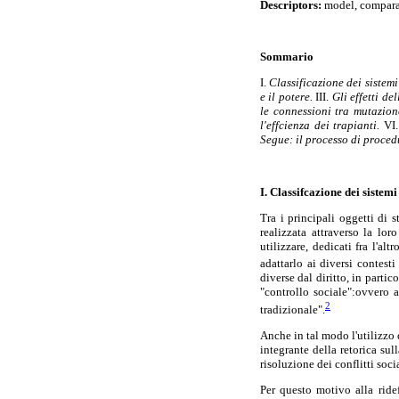
Descriptors:
model, comparat
Sommario
I.
Classificazione dei sistem
e il potere.
III.
Gli effetti de
le connessioni tra mutazion
l'effcienza dei trapianti.
VI
Segue: il processo di procedu
I. Classifcazione dei sistem
Tra i principali oggetti di 
realizzata attraverso la lor
utilizzare, dedicati fra l'al
adattarlo ai diversi contesti
diverse dal diritto, in parti
"controllo sociale":ovvero 
2
tradizionale".
Anche in tal modo l'utilizzo 
integrante della retorica sul
risoluzione dei conflitti soci
Per questo motivo alla ride