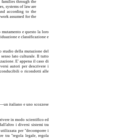
l families through the
es, systems of law are
 and according to the
mework assumed for the
ro mutamento e questo la loro
viduazione e classificazione e
lo studio della mutazione del
senso lato culturale. Il tutto
zazione. E' appena il caso di
versi autori per descrivere i
conducibili o ricondotti alle
i —un italiano e uno scozzese
rivere in modo scientifico ed
l'altro i diversi sistemi tra
 utilizzata per "decomporre i
ure tra "regola legale, regola