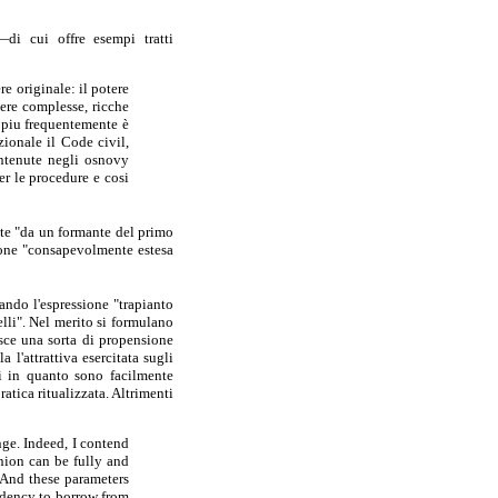
—di cui offre esempi tratti
e originale: il potere
ere complesse, ricche
: piu frequentemente è
zionale il Code civil,
ontenute negli osnovy
er le procedure e cosi
nte "da un formante del primo
ione "consapevolmente estesa
ndo l'espressione "trapianto
lli". Nel merito si formulano
isce una sorta di propensione
 l'attrattiva esercitata sugli
si in quanto sono facilmente
ratica ritualizzata. Altrimenti
nge. Indeed, I contend
inion can be fully and
 And these parameters
ndency to borrow from