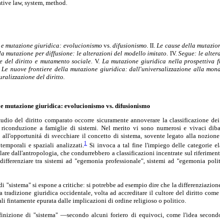
ive law, system, method.
i e mutazione giuridica: evolucionismo
vs.
difusionismo.
II.
Le cause della mutazion
lla mutazione per diffusione: le alterazioni del modello imitato
. IV.
Segue: le alter
e del diritto e mutamento sociale
. V.
La mutazione giuridica nella prospettiva fu
.
Le nuove frontiere della mutazione giuridica: dall'universalizzazione alla mondi
ralizzazione del diritto.
i e mutazione giuridica: evolucionismo vs. difusionismo
studio del diritto comparato occorre sicuramente annoverare la classificazione d
o riconduzione a famiglie di sistemi. Nel merito vi sono numerosi e vivaci dibat
tro all'opportunitá di svecchiare il concetto di sistema, sovente legato alla nozion
1
 temporali e spaziali analizzati.
Si invoca a tal fine l'impiego delle categorie el
colare dall'antropologia, che condurrebbero a classificazioni incentrate sul riferimen
adifferenziare tra sistemi ad "egemonia professionale", sistemi ad "egemonia poli
di "sistema" si espone a critiche: si potrebbe ad esempio dire che la differenziazione
la tradizione giuridica occidentale, volta ad accreditare il cultore del diritto com
ali fintamente epurata dalle implicazioni di ordine religioso o politico.
finizione di "sistema" —secondo alcuni foriero di equivoci, come l'idea secondo