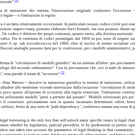
20
denziale".
 di mutazione dei sistemi, l'innovazione originale costituisce l'eccezione 
e legale— e l'imitazione la regola:
a è un fatto relativamente eccezionale. In particolare nessun codice civile può esser
issione improvvisata, possono elaborare brevi formule, ma non possono ideare op
li. Un codice è debitore dei propri contenuti, quanto meno, alla dottrina nazionale
codice. Fra le centinaia di codici promulgati dal 1804 in poi, sono di origine na
arte il op. zak (cecoslovacco) del 1964, oltre al nucleo di norme socialiste c
 Discorsi analoghi possono farsi per le costituzioni, per i modelli amministrativi, p
 forma di "circolazione di modelli giuridici" da un sistema all'altro: piu precisame
logo del secondo ordinamento". Con la precisazione che, ove si tratti di imitaz
22
o", essa prende il nome di "recezione".
Alan Watson— descrive la mutazione giuridica in termini di imitazione, utilizza
er alludere alle medesime vicende sintetizzate dalla locuzione "circolazione di mode
ano poco spazio all'operare di eccezioni alla regola enunciata: l'imitazione costitu
si utilizzando modelli "presi a prestito dal passato". Modelli selezionati piu per la
per il contenuto: precisamente non in quanto incarnano determinati valori, ben
o utilizzo, frutto di una sorta di "path dependency", costituisce oramai una sorta di p
egal borrowing is the only key that will unlock many specific issues in legal cha
ment whether by legislation, judicial precedent, or by professorial or juristic op
nless one takes into account the parameters of legal thinking in that community.
e a propensity to look at some, but by no means all, other systems, and hence a te