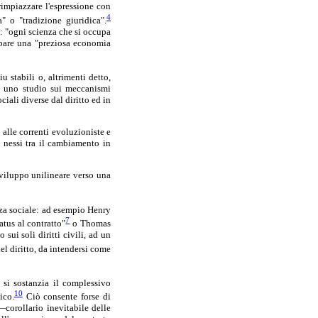
rimpiazzare l'espressione con
4
" o "tradizione giuridica".
i: "ogni scienza che si occupa
ppare una "preziosa economia
u stabili o, altrimenti detto,
ne uno studio sui meccanismi
ciali diverse dal diritto ed in
 alle correnti evoluzioniste e
i nessi tra il cambiamento in
sviluppo unilineare verso una
nza sociale: ad esempio Henry
7
tus al contratto"
o Thomas
sui soli diritti civili, ad un
del diritto, da intendersi come
 si sostanzia il complessivo
10
ico.
Ciò consente forse di
—corollario inevitabile delle