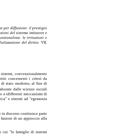
e per diffusione: il prestigio
azioni del sistema imitatore e
nzionalista: le irritazioni e
alizzazione del diritto.
VII.
ei sistemi, convenzionalmente
titi concernenti i criteri da
e di stato moderno, al fine di
aborate dalle scienze sociali
to a idifferenti meccanismi di
tica" e sistemi ad "egemonia
 in discorso costituisce parte
e fautore di un approccio alla
 cui "le famiglie di sistemi