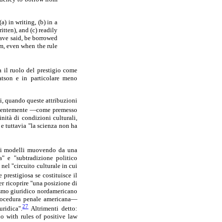
a) in writing, (b) in a
itten), and (c) readily
 have said, be borrowed
em, even when the rule
 il ruolo del prestigio come
atson e in particolare meno
ui, quando queste attribuzioni
identemente —come premesso
nità di condizioni culturali,
e tuttavia "la scienza non ha
 dei modelli muovendo da una
a" e "subtradizione politico
 nel "circuito culturale in cui
prestigiosa se costituisce il
r ricoprire "una posizione di
lismo giuridico nordamericano
 procedura penale americana—
27
uridica".
Altrimenti detto:
o with rules of positive law