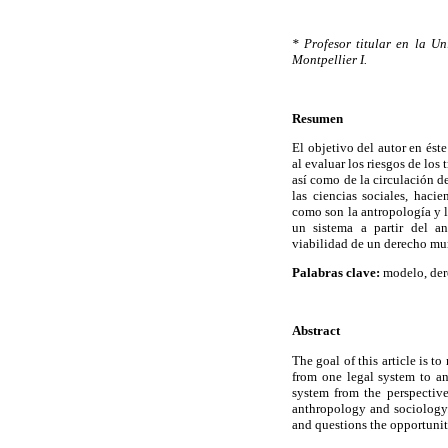
* Profesor titular en la U
Montpellier I.
Resumen
El objetivo del autor en ést
al evaluar los riesgos de los 
así como de la circulación 
las ciencias sociales, hacie
como son la antropología y la
un sistema a partir del a
viabilidad de un derecho mu
Palabras clave:
modelo, der
Abstract
The goal of this article is t
from one legal system to an
system from the perspective
anthropology and sociology.
and questions the opportunit