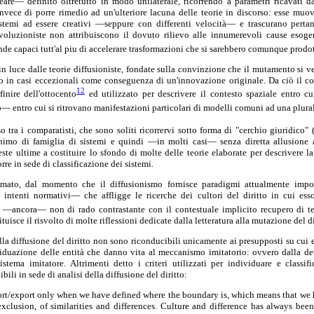
eare— definito oltretutto in modo unilaterale, ricorrendo a parametri ricavati d
nvece di porre rimedio ad un'ulteriore lacuna delle teorie in discorso: esse muov
temi ad essere creativi —seppure con differenti velocità— e trascurano pertant
evoluzioniste non attribuiscono il dovuto rilievo alle innumerevoli cause esoge
nde capaci tutt'al piu di accelerare trasformazioni che si sarebbero comunque prodot
n luce dalle teorie diffusioniste, fondate sulla convinzione che il mutamento si ver
lo in casi eccezionali come conseguenza di un'innovazione originale. Da ciò il co
12
finire dell'ottocento
ed utilizzato per descrivere il contesto spaziale entro cu
— entro cui si ritrovano manifestazioni particolari di modelli comuni ad una plurali
 tra i comparatisti, che sono soliti ricorrervi sotto forma di "cerchio giuridico" 
mo di famiglia di sistemi e quindi —in molti casi— senza diretta allusione al
te ultime a costituire lo sfondo di molte delle teorie elaborate per descrivere 
e in sede di classificazione dei sistemi.
umato, dal momento che il diffusionismo fornisce paradigmi attualmente impopo
ntenti normativi— che affligge le ricerche dei cultori del diritto in cui ess
ancora— non di rado contrastante con il contestuale implicito recupero di te
uisce il risvolto di molte riflessioni dedicate dalla letteratura alla mutazione del di
sulla diffusione del diritto non sono riconducibili unicamente ai presupposti su cui
iduazione delle entità che danno vita al meccanismo imitatorio: ovvero dalla de
stema imitatore. Altrimenti detto i criteri utilizzati per individuare e classif
ibili in sede di analisi della diffusione del diritto:
rt/export only when we have defined where the boundary is, which means that we h
exclusion, of similarities and differences. Culture and difference has always been