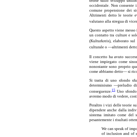
teorie sullo sviluppo unilin
occidentale. Non consente i
comune propensione dei sis
Altrimenti detto le teorie 
valutano alla stregua di vice
Questo aspetto viene messo i
un contatto tra culture e so
(Kulturkreis), elaborato sul 
culturale o —altrimenti detto
Il concetto ha avuto successo
viene impiegato come sinoni
nonostante sono proprio ques
come abbiamo detto— si ricorr
Si tratta di uno sfondo sf
determinismo —preludio di i
15
conseguenze.
Uno sfondo —
avremo modo di vedere, costit
Peraltro i vizi delle teorie 
dipendere anche dalla indiv
sistema imitato come del si
pesantemente i risultati otten
We can speak of impo
of inclusion and of 