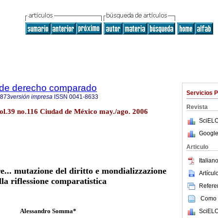
 de derecho comparado
Servicios 
4873
versión impresa
ISSN
0041-8633
Revista
ol.39 no.116 Ciudad de México may./ago. 2006
SciELO
Google
Articulo
Italiano
... mutazione del diritto e mondializzazione
Artícu
lla riflessione comparatistica
Referen
Como c
Alessandro Somma*
SciELO