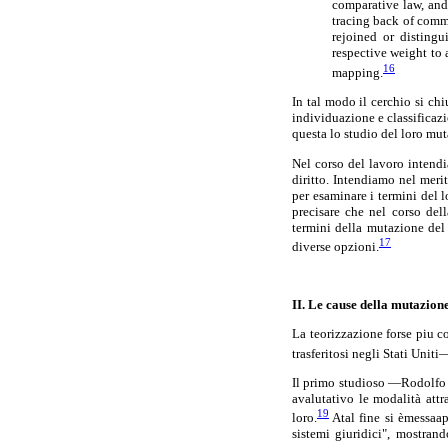
comparative law, and 
tracing back of commo
rejoined or distingu
respective weight to 
16
mapping.
In tal modo il cerchio si ch
individuazione e classificazi
questa lo studio del loro mu
Nel corso del lavoro intendi
diritto. Intendiamo nel merit
per esaminare i termini del 
precisare che nel corso dell
termini della mutazione del 
17
diverse opzioni.
II. Le cause della mutazione 
La teorizzazione forse piu c
trasferitosi negli Stati Uniti
Il primo studioso —Rodolfo S
avalutativo le modalità attr
19
loro.
Atal fine si èmessaap
sistemi giuridici", mostrando