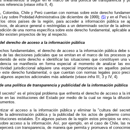
los lineamientos a seguir en el marco de una política de transparencia y pu
mos referencia (véase
infra
II, 4).
na, Colombia, Chile y Perú cuentan con normas sobre este derecho fundamen
a Ley sobre Probidad Administrativa (de diciembre de 1999);
(5)
y en el Perú l
los otros países de la región, para acceder a información pública se ap
ivos, de alcance general o restringidas a un determinado sector de la admin
pedición de una norma específica sobre este derecho fundamental, aplicable a 
or existen proyectos de ley al respecto.
 del derecho de acceso a la información pública
rechos fundamentales, el derecho de acceso a la información pública debe 
vés de las decisiones judiciales que se emitan en el marco de los procesos pr
ntenido de este derecho e identificar las situaciones que constituyen una v
rudencia se manifiesta en forma especial al momento de analizar las e
tividad jurisdiccional adquiere una especial importancia en aquellos pa
bre este derecho fundamental, o que cuentan con normas legales poco pre
 algunos aspectos adicionales más adelante (véase
infra
III, 3 y IV, 4).
de una política de transparencia y publicidad de la información pública
 secreto" es el principal problema que enfrenta el derecho de acceso a la in
e en las instituciones del Estado por medio de la cual se niega la difusió
rgumentos.
tizar el acceso a la información pública y eliminar la "cultura del secre
 de la administración pública y la publicidad de los actos de gobierno como
nstituciones estatales. En algunos países de la región estos principios se en
 sobre acceso a la información. Así, por ejemplo, en el caso de Chile, las 
e ejercerá con transparencia, de manera que permita y promueva el conocimie