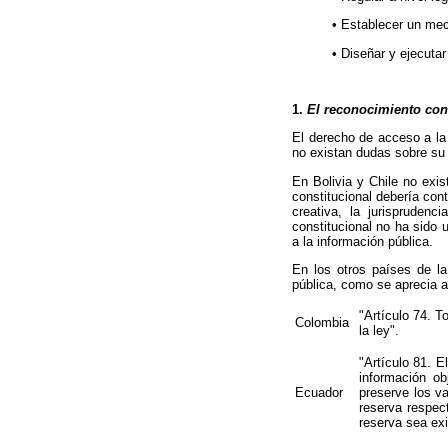
• Establecer un mec
• Diseñar y ejecutar
1.
El reconocimiento cons
El derecho de acceso a la 
no existan dudas sobre su e
En Bolivia y Chile no exi
constitucional debería con
creativa, la jurispruden
constitucional no ha sido
a la información pública.
En los otros países de la
pública, como se aprecia a
"Artículo 74. 
Colombia
la ley".
"Artículo 81. E
información ob
Ecuador
preserve los v
reserva respec
reserva sea ex