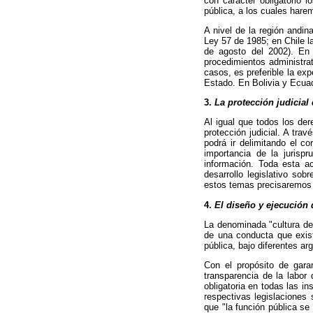
con carácter obligatorio 
pública, a los cuales hare
A nivel de la región andi
Ley 57 de 1985; en Chile l
de agosto del 2002). En 
procedimientos administrat
casos, es preferible la ex
Estado. En Bolivia y Ecuad
3.
La protección judicial
Al igual que todos los de
protección judicial. A tra
podrá ir delimitando el co
importancia de la jurisp
información. Toda esta ac
desarrollo legislativo so
estos temas precisaremos
4.
El diseño y ejecución 
La denominada "cultura del
de una conducta que exist
pública, bajo diferentes a
Con el propósito de garan
transparencia de la labor
obligatoria en todas las i
respectivas legislaciones
que "la función pública s