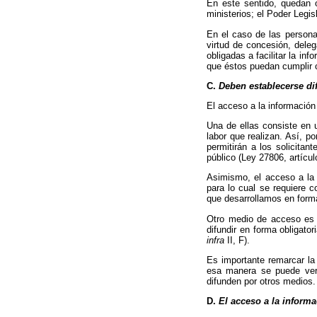
En este sentido, quedan o
ministerios; el Poder Legis
En el caso de las personas
virtud de concesión, dele
obligadas a facilitar la in
que éstos puedan cumplir co
C.
Deben establecerse di
El acceso a la información
Una de ellas consiste en u
labor que realizan. Así, p
permitirán a los solicitan
público (Ley 27806, artícul
Asimismo, el acceso a la i
para lo cual se requiere c
que desarrollamos en form
Otro medio de acceso es 
difundir en forma obligat
infra
II, F).
Es importante remarcar la 
esa manera se puede veri
difunden por otros medios.
D.
El acceso a la inform