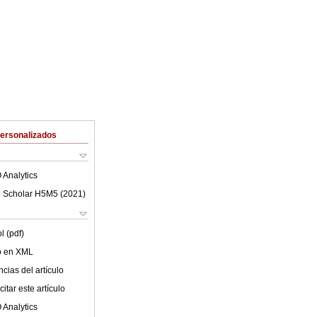
Personalizados
 Analytics
 Scholar H5M5 (
2021
)
l (pdf)
lo en XML
cias del artículo
itar este artículo
 Analytics