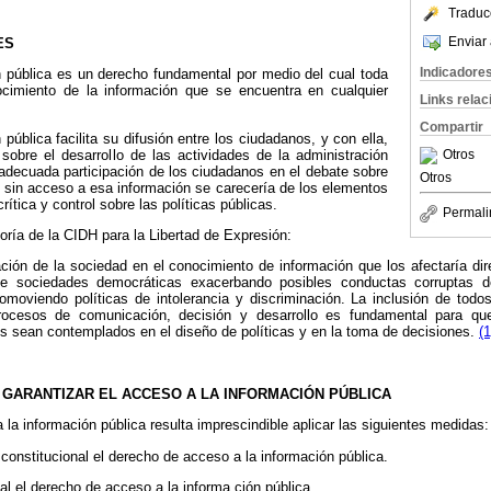
Traduc
Enviar 
ES
Indicadore
n pública es un derecho fundamental por medio del cual toda
cimiento de la información que se encuentra en cualquier
Links rela
Compartir
pública facilita su difusión entre los ciudadanos, y con ella,
 sobre el desarrollo de las actividades de la administración
Otros
adecuada participación de los ciudadanos en el debate sobre
Otros
 sin acceso a esa información se carecería de los elementos
rítica y control sobre las políticas públicas.
Permali
ría de la CIDH para la Libertad de Expresión:
pación de la sociedad en el conocimiento de información que los afectaría di
de sociedades democráticas exacerbando posibles conductas corruptas d
moviendo políticas de intolerancia y discriminación. La inclusión de todo
rocesos de comunicación, decisión y desarrollo es fundamental para qu
es sean contemplados en el diseño de políticas y en la toma de decisiones.
(1
A GARANTIZAR EL ACCESO A LA INFORMACIÓN PÚBLICA
 la información pública resulta imprescindible aplicar las siguientes medidas:
 constitucional el derecho de acceso a la información pública.
gal el derecho de acceso a la informa ción pública.