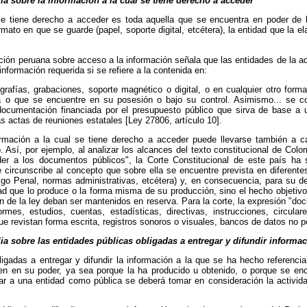
ia sobre la información a la cual se tiene derecho a acceder
se tiene derecho a acceder es toda aquella que se encuentra en poder de la
mato en que se guarde (papel, soporte digital, etcétera), la entidad que la el
lación peruana sobre acceso a la información señala que las entidades de la ad
 información requerida si se refiere a la contenida en:
grafías, grabaciones, soporte magnético o digital, o en cualquier otro form
la o que se encuentre en su posesión o bajo su control. Asimismo... se c
 documentación financiada por el presupuesto público que sirva de base a 
as actas de reuniones estatales [Ley 27806, artículo 10].
ormación a la cual se tiene derecho a acceder puede llevarse también a 
o. Así, por ejemplo, al analizar los alcances del texto constitucional de Colo
er a los documentos públicos", la Corte Constitucional de este país ha 
 circunscribe al concepto que sobre ella se encuentre prevista en diferent
digo Penal, normas administrativas, etcétera) y, en consecuencia, para su de
dad que lo produce o la forma misma de su producción, sino el hecho objeti
n de la ley deban ser mantenidos en reserva. Para la corte, la expresión "doc
ormes, estudios, cuentas, estadísticas, directivas, instrucciones, circular
ue revistan forma escrita, registros sonoros o visuales, bancos de datos no p
ia sobre las entidades públicas obligadas a entregar y difundir informa
igadas a entregar y difundir la información a la que se ha hecho referencia
nen en su poder, ya sea porque la ha producido u obtenido, o porque se enc
car a una entidad como pública se deberá tomar en consideración la activida