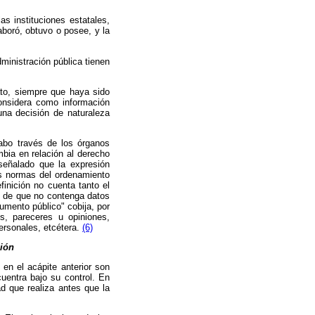
s instituciones estatales,
aboró, obtuvo o posee, y la
ministración pública tienen
ato, siempre que haya sido
onsidera como información
una decisión de naturaleza
cabo través de los órganos
mbia en relación al derecho
señalado que la expresión
es normas del ordenamiento
finición no cuenta tanto el
vo de que no contenga datos
umento público" cobija, por
es, pareceres u opiniones,
ersonales, etcétera.
(6)
ción
 en el acápite anterior son
uentra bajo su control. En
d que realiza antes que la