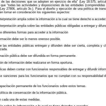
e las decisiones que se adopten en ejercicio de ella" (Ley 18.575, artícul
 que "todas las actividades y disposiciones de las entidades (comprendidas
 (Ley 27806, artículo 3o.). Para el diseño y ejecución de una política de tran
en tomar en consideración los siguientes aspectos:
nterpretación amplia sobre la información a la cual se tiene derecho a acceder
nterpretación amplia sobre las entidades públicas obligadas a entregar y difund
e diferentes formas para acceder a la información
formación debe ser lo menos oneroso posible.
e las entidades públicas entregan y difunden debe ser cierta, completa y c
izada.
mación pública debe ser difundida en forma permanente.
sión de información debe realizarse en forma oportuna.
licas deben contar con funcionarios responsables de entregar y difundir infor
e sanciones para los funcionarios que no cumplan con su responsabilidad de
capacitación permanente de los funcionarios sobre estos temas.
olítica de conservación de la información pública.
n cada una de estas medidas.