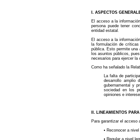
I. ASPECTOS GENERAL
El acceso a la informació
persona puede tener cono
entidad estatal.
El acceso a la información 
la formulación de críticas
pública. Esto permite una 
los asuntos públicos, pues
necesarios para ejercer la c
Como ha señalado la Relato
La falta de partici
desarrollo amplio 
gubernamental y pro
sociedad en los p
opiniones e interes
II. LINEAMIENTOS PAR
Para garantizar el acceso a
• Reconocer a nivel
• Regular a nivel le