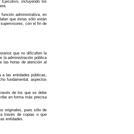
 Ejecutivo, incluyendo los
era.
 función administrativa, en
ñalan que éstas sólo están
 supervisores, con el fin de
rarios que no dificulten la
e la administración pública
te las horas de atención al
a a las entidades públicas,
recho fundamental, aspectos
 través de los que se debe
cribe en forma más precisa
os originales, pues sólo de
 a través de copias o que
sas entidades.