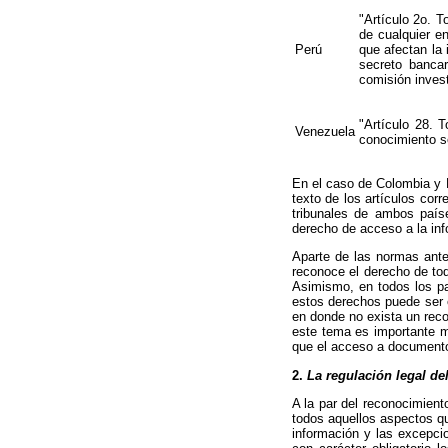
"Artículo 2o. T
de cualquier e
Perú
que afectan la
secreto bancar
comisión invest
"Artículo 28. 
Venezuela
conocimiento s
En el caso de Colombia y 
texto de los artículos cor
tribunales de ambos paíse
derecho de acceso a la inf
Aparte de las normas ante
reconoce el derecho de tod
Asimismo, en todos los paí
estos derechos puede ser e
en donde no exista un reco
este tema es importante m
que el acceso a documentos
2.
La regulación legal de
A la par del reconocimient
todos aquellos aspectos qu
información y las excepci