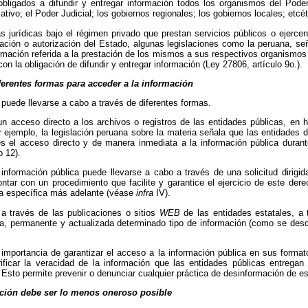
bligados a difundir y entregar información todos los organismos del Poder
lativo; el Poder Judicial; los gobiernos regionales; los gobiernos locales; etcét
 jurídicas bajo el régimen privado que prestan servicios públicos o ejercen
gación o autorización del Estado, algunas legislaciones como la peruana, se
formación referida a la prestación de los mismos a sus respectivos organismos
n la obligación de difundir y entregar información (Ley 27806, artículo 9o.).
ferentes formas para acceder a la información
 puede llevarse a cabo a través de diferentes formas.
n acceso directo a los archivos o registros de las entidades públicas, en ho
or ejemplo, la legislación peruana sobre la materia señala que las entidades d
tes el acceso directo y de manera inmediata a la información pública duran
o 12).
nformación pública puede llevarse a cabo a través de una solicitud dirigid
ontar con un procedimiento que facilite y garantice el ejercicio de este de
a específica más adelante (véase
infra
IV).
a través de las publicaciones o sitios
WEB
de las entidades estatales, a
oria, permanente y actualizada determinado tipo de información (como se des
importancia de garantizar el acceso a la información pública en sus format
ficar la veracidad de la información que las entidades públicas entregan
 Esto permite prevenir o denunciar cualquier práctica de desinformación de e
ación debe ser lo menos oneroso posible