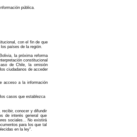
información pública.
tucional, con el fin de que
los países de la región.
olivia, la próxima reforma
terpretación constitucional
caso de Chile, la omisión
 los ciudadanos de acceder
de acceso a la información
 los casos que establezca
recibir, conocer y difundir
tos de interés general que
es sociales... No existirá
ocumentos para los que tal
ecidas en la ley".