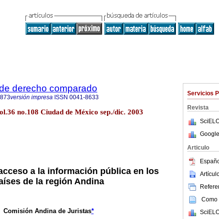
 de derecho comparado
Servicios 
4873
versión impresa
ISSN
0041-8633
Revista
ol.36 no.108 Ciudad de México sep./dic. 2003
SciELO
Google
Articulo
Españo
acceso a la información pública en los
Artícu
aíses de la región Andina
Referen
Como c
Comisión Andina de Juristas
*
SciELO