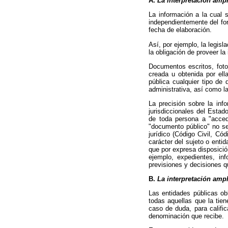
A.
La interpretación ampl
La información a la cual 
independientemente del for
fecha de elaboración.
Así, por ejemplo, la legis
la obligación de proveer la
Documentos escritos, foto
creada u obtenida por el
pública cualquier tipo de
administrativa, así como l
La precisión sobre la inf
jurisdiccionales del Estad
de toda persona a "acced
"documento público" no se
jurídico (Código Civil, Có
carácter del sujeto o enti
que por expresa disposició
ejemplo, expedientes, inf
previsiones y decisiones q
B.
La interpretación ampl
Las entidades públicas obl
todas aquellas que la tie
caso de duda, para califi
denominación que recibe.