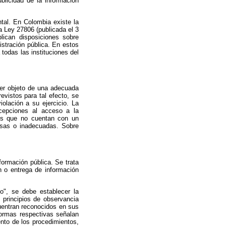
blicidad de la información
tal. En Colombia existe la
a Ley 27806 (publicada el 3
lican disposiciones sobre
istración pública. En estos
todas las instituciones del
ser objeto de una adecuada
evistos para tal efecto, se
iolación a su ejercicio. La
xcepciones al acceso a la
íses que no cuentan con un
cisas o inadecuadas. Sobre
formación pública. Se trata
n o entrega de información
to", se debe establecer la
 principios de observancia
cuentran reconocidos en sus
normas respectivas señalan
nto de los procedimientos,