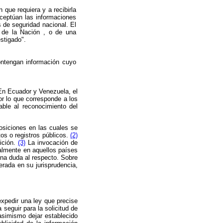
 que requiera y a recibirla
xceptúan las informaciones
 de seguridad nacional. El
l de la Nación , o de una
stigado".
ontengan información cuyo
En Ecuador y Venezuela, el
or lo que corresponde a los
able al reconocimiento del
osiciones en las cuales se
os o registros públicos.
(2)
ición.
(3)
La invocación de
ialmente en aquellos países
una duda al respecto. Sobre
rada en su jurisprudencia,
expedir una ley que precise
seguir para la solicitud de
asimismo dejar establecido