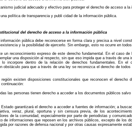
anismo judicial adecuado y efectivo para proteger el derecho de acceso a la 
 una política de transparencia y publi cidad de la información pública.
titucional del derecho de acceso a la información pública
información pública debe reconocerse en forma clara y precisa a nivel consti
xistencia y la posibilidad de ejercerlo. Sin embargo, esto no ocurre en todos 
ste un reconocimiento expreso de este derecho fundamental. En el caso de B
templar una disposición al respecto, sin que eso impida que a través de una in
cia lo incorpore dentro de la relación de derechos fundamentales. En el 
 un obstáculo para que a través de una ley se reconozca el derecho de todos
 región existen disposiciones constitucionales que reconocen el derecho 
 continuación:
Todas las personas tienen derecho a acceder a los documentos públicos salvo
l Estado garantizará el derecho a acceder a fuentes de información; a buscar, 
jetiva, veraz, plural, oportuna y sin censura previa, de los acontecimien
alores de la comunidad, especialmente por parte de periodistas y comunicador
to de informaciones que reposen en los archivos públicos, excepto de los d
igida por razones de defensa nacional y por otras causas expresamente establ