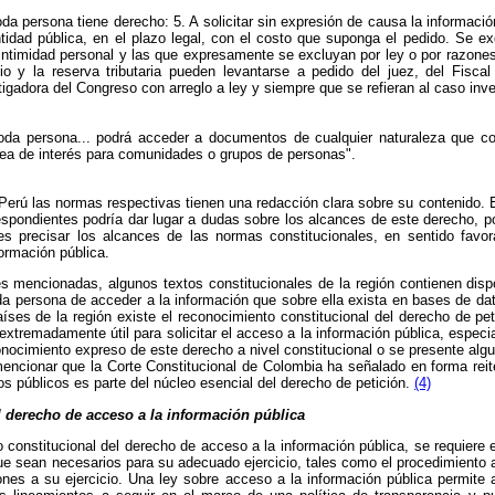
oda persona tiene derecho: 5. A solicitar sin expresión de causa la información
ntidad pública, en el plazo legal, con el costo que suponga el pedido. Se e
 intimidad personal y las que expresamente se excluyan por ley o por razones
io y la reserva tributaria pueden levantarse a pedido del juez, del Fisca
igadora del Congreso con arreglo a ley y siempre que se refieran al caso inve
Toda persona... podrá acceder a documentos de cualquier naturaleza que c
ea de interés para comunidades o grupos de personas".
Perú las normas respectivas tienen una redacción clara sobre su contenido. 
respondientes podría dar lugar a dudas sobre los alcances de este derecho, p
s precisar los alcances de las normas constitucionales, en sentido favor
ormación pública.
s mencionadas, algunos textos constitucionales de la región contienen disp
a persona de acceder a la información que sobre ella exista en bases de dat
ses de la región existe el reconocimiento constitucional del derecho de pet
xtremadamente útil para solicitar el acceso a la información pública, espec
nocimiento expreso de este derecho a nivel constitucional o se presente alg
encionar que la Corte Constitucional de Colombia ha señalado en forma reite
 públicos es parte del núcleo esencial del derecho de petición.
(4)
l derecho de acceso a la información pública
o constitucional del derecho de acceso a la información pública, se requiere 
e sean necesarios para su adecuado ejercicio, tales como el procedimiento a 
ones a su ejercicio. Una ley sobre acceso a la información pública permite 