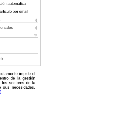
ción automática
artículo por email
s
cionados
nk
rectamente impide el
entro de la gestión
s los sectores de la
e sus necesidades,
)