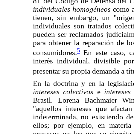
81 del Código de Defensa del C
individuales homogéneos
como aq
tienen, sin embargo, un "origen
individuales son tratados colec
pueden ser reclamados judicialm
para obtener la reparación de lo
5
consumidores.
En este caso, c
interés individual, divisible p
presentar su propia demanda a tít
En la doctrina y en la legislac
intereses colectivos
e
intereses
Brasil. Lorena Bachmaier Wi
"aquellos intereses que afect
indeterminada, no existiendo de
ellos; por ejemplo, en materi
procesos en los que se ejercita