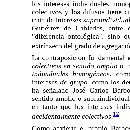
los intereses individuales homog
colectivos y los difusos tiene c
trata de intereses
supraindividua
Gutiérrez de Cabiedes, entre 
"diferencia ontológica", sino q
extrínseco del grado de agregació
La contraposición fundamental es
colectivos en sentido amplio
o in
individuales homogéneos
, como
intereses
de grupo
, como los de
ha señalado José Carlos Barbos
sentido amplio o supraindividua
en tanto que los intereses in
12
accidentalmente colectivos
.
Como advierte el propio Barbo