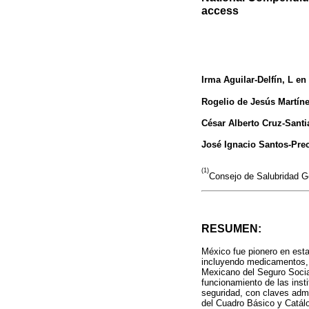
access
Irma Aguilar-Delfín
, L en
Rogelio de Jesús Martí
César Alberto Cruz-Sant
José Ignacio Santos-Pre
(1)
Consejo de Salubridad G
RESUMEN:
México fue pionero en esta
incluyendo medicamentos, i
Mexicano del Seguro Social
funcionamiento de las inst
seguridad, con claves admi
del Cuadro Básico y Catálo