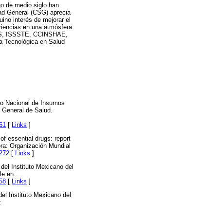
rgo de medio siglo han
dad General (CSG) aprecia
no interés de mejorar el
riencias en una atmósfera
IMSS, ISSSTE, CCINSHAE,
ia Tecnológica en Salud
io Nacional de Insumos
y General de Salud.
61
[
Links
]
f essential drugs: report
bra: Organización Mundial
1272
[
Links
]
el Instituto Mexicano del
le en:
58
[
Links
]
el Instituto Mexicano del
: