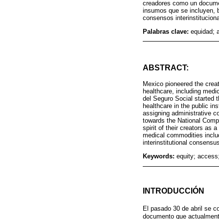
creadores como un document
insumos que se incluyen, b
consensos interinstituciona
Palabras clave:
equidad; 
ABSTRACT:
Mexico pioneered the creat
healthcare, including medi
del Seguro Social started t
healthcare in the public in
assigning administrative c
towards the National Comp
spirit of their creators as
medical commodities includ
interinstitutional consensu
Keywords:
equity; access
INTRODUCCIÓN
El pasado 30 de abril se 
documento que actualmente 