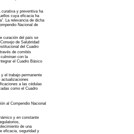
 curativa y preventiva ha
uellos cuya eficacia ha
a”. La relevancia de dicha
 Compendio Nacional de
e curación del país se
l Consejo de Salubridad
nstitucional del Cuadro
 través de comités
l culminan con la
ntegrar el Cuadro Básico
 y el trabajo permanente
e actualizaciones
ficaciones a las cédulas
décadas como el Cuadro
ción al Compendio Nacional
inámico y en constante
egulatorios,
ablecimiento de una
e eficacia, seguridad y