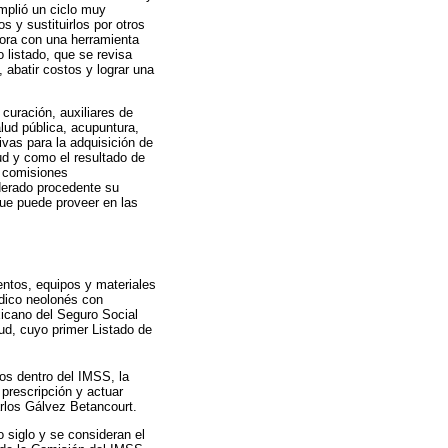
umplió un ciclo muy
 y sustituirlos por otros
hora con una herramienta
 listado, que se revisa
 abatir costos y lograr una
curación, auxiliares de
lud pública, acupuntura,
vas para la adquisición de
ud y como el resultado de
r comisiones
iderado procedente su
que puede proveer en las
entos, equipos y materiales
édico neolonés con
xicano del Seguro Social
d, cuyo primer Listado de
s dentro del IMSS, la
 prescripción y actuar
arlos Gálvez Betancourt.
 siglo y se consideran el