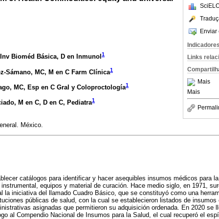
SciELO
Traduç
Enviar 
Indicadore
1
 Inv Bioméd Básica, D en Inmunol
Links rela
Compartilh
1
nez-Sámano
, MC, M en C Farm Clínica
Mais
1
iago
, MC, Esp en C Gral y Coloproctología
Mais
1
ciado
, M en C, D en C, Pediatra
Permali
eneral. México.
blecer catálogos para identificar y hacer asequibles insumos médicos para la
nstrumental, equipos y material de curación. Hace medio siglo, en 1971, surgi
 la iniciativa del llamado Cuadro Básico, que se constituyó como una herram
ituciones públicas de salud, con la cual se establecieron listados de insumos
nistrativas asignadas que permitieron su adquisición ordenada. En 2020 se ll
go al Compendio Nacional de Insumos para la Salud, el cual recuperó el espír