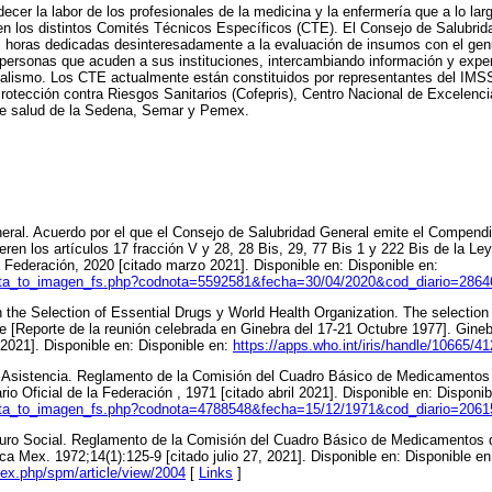
ecer la labor de los profesionales de la medicina y la enfermería que a lo la
en los distintos Comités Técnicos Específicos (CTE). El Consejo de Salubri
horas dedicadas desinteresadamente a la evaluación de insumos con el genui
 personas que acuden a sus instituciones, intercambiando información y expe
onalismo. Los CTE actualmente están constituidos por representantes del 
rotección contra Riesgos Sanitarios (Cofepris), Centro Nacional de Excelenc
 de salud de la Sedena, Semar y Pemex.
eral. Acuerdo por el que el Consejo de Salubridad General emite el Compend
ieren los artículos 17 fracción V y 28, 28 Bis, 29, 77 Bis 1 y 222 Bis de la Le
la Federación, 2020 [citado marzo 2021]. Disponible en: Disponible en:
ota_to_imagen_fs.php?codnota=5592581&fecha=30/04/2020&cod_diario=2864
e Selection of Essential Drugs y World Health Organization. The selection o
 [Reporte de la reunión celebrada en Ginebra del 17-21 Octubre 1977]. Gine
 2021]. Disponible en: Disponible en:
https://apps.who.int/iris/handle/10665/4
y Asistencia. Reglamento de la Comisión del Cuadro Básico de Medicamentos d
io Oficial de la Federación , 1971 [citado abril 2021]. Disponible en: Disponib
ota_to_imagen_fs.php?codnota=4788548&fecha=15/12/1971&cod_diario=2061
guro Social. Reglamento de la Comisión del Cuadro Básico de Medicamentos d
ca Mex. 1972;14(1):125-9 [citado julio 27, 2021]. Disponible en: Disponible en
dex.php/spm/article/view/2004
[
Links
]