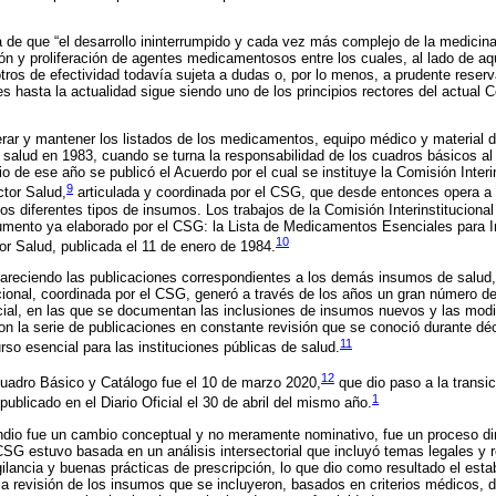
a de que “el desarrollo ininterrumpido y cada vez más complejo de la medicina
ción y proliferación de agentes medicamentosos entre los cuales, al lado de aq
tros de efectividad todavía sujeta a dudas o, por lo menos, a prudente reserv
 hasta la actualidad sigue siendo uno de los principios rectores del actual
erar y mantener los listados de los medicamentos, equipo médico y material d
 salud en 1983, cuando se turna la responsabilidad de los cuadros básicos a
o de ese año se publicó el Acuerdo por el cual se instituye la Comisión Interi
9
tor Salud,
articulada y coordinada por el CSG, que desde entonces opera a
os diferentes tipos de insumos. Los trabajos de la Comisión Interinstituciona
cumento ya elaborado por el CSG: la Lista de Medicamentos Esenciales para I
10
r Salud, publicada el 11 de enero de 1984.
areciendo las publicaciones correspondientes a los demás insumos de salud,
ucional, coordinada por el CSG, generó a través de los años un gran número d
icial, en las que se documentan las inclusiones de insumos nuevos y las modi
on la serie de publicaciones en constante revisión que se conoció durante 
11
rso esencial para las instituciones públicas de salud.
12
Cuadro Básico y Catálogo fue el 10 de marzo 2020,
que dio paso a la transi
1
ublicado en el Diario Oficial el 30 de abril del mismo año.
ndio fue un cambio conceptual y no meramente nominativo, fue un proceso d
CSG estuvo basada en un análisis intersectorial que incluyó temas legales y r
gilancia y buenas prácticas de prescripción, lo que dio como resultado el est
la revisión de los insumos que se incluyeron, basados en criterios médicos, d