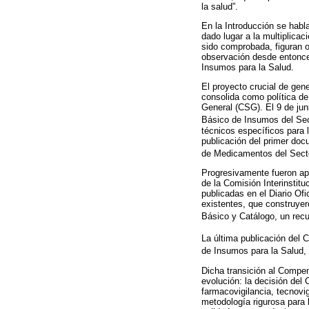
la salud”.
En la Introducción se habl
dado lugar a la multiplica
sido comprobada, figuran o
observación desde entonces
Insumos para la Salud.
El proyecto crucial de gen
consolida como política de
General (CSG). El 9 de juni
Básico de Insumos del Sec
técnicos específicos para l
publicación del primer do
de Medicamentos del Secto
Progresivamente fueron ap
de la Comisión Interinstit
publicadas en el Diario Of
existentes, que construyer
Básico y Catálogo, un recu
La última publicación del 
de Insumos para la Salud, p
Dicha transición al Compe
evolución: la decisión del 
farmacovigilancia, tecnovi
metodología rigurosa para 