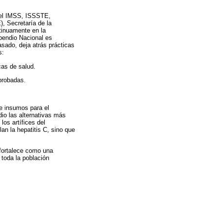
 del IMSS, ISSSTE,
, Secretaría de la
tinuamente en la
pendio Nacional es
asado, deja atrás prácticas
s:
cas de salud.
probadas.
de insumos para el
dio las alternativas más
os artífices del
an la hepatitis C, sino que
fortalece como una
 toda la población