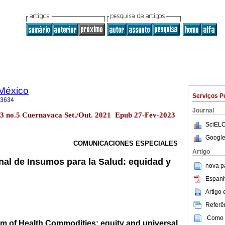
 México
Serviços P
-3634
Journal
63 no.5 Cuernavaca Set./Out. 2021 Epub 27-Fev-2023
SciELO
Google
COMUNICACIONES ESPECIALES
Artigo
al de Insumos para la Salud: equidad y
nova p
Espanh
Artigo
Referên
Como c
 of Health Commodities: equity and universal