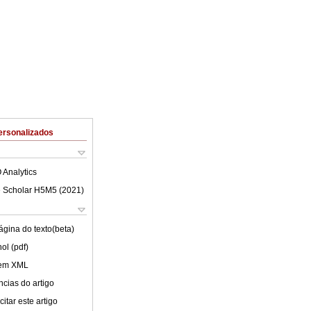
ersonalizados
 Analytics
 Scholar H5M5 (
2021
)
ágina do texto(beta)
ol (pdf)
 em XML
cias do artigo
itar este artigo