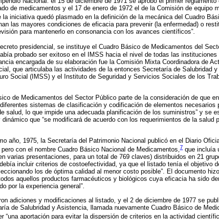
Compendio Nacional: el 15 de diciembre de 1971 se aprobó el primer reglament
stado de medicamentos y el 17 de enero de 1972 el de la Comisión de equipo m
e la iniciativa quedó plasmado en la definición de la mecánica del Cuadro Básic
n las mayores condiciones de eficacia para prevenir (la enfermedad) o restitui
visión para mantenerlo en consonancia con los avances científicos”.
 decreto presidencial, se instituye el Cuadro Básico de Medicamentos del Sect
abía probado ser exitoso en el IMSS hacia el nivel de todas las instituciones 
ancia encargada de su elaboración fue la Comisión Mixta Coordinadora de Act
ial, que articulaba las actividades de la entonces Secretaría de Salubridad y
uro Social (IMSS) y el Instituto de Seguridad y Servicios Sociales de los Tra
sico de Medicamentos del Sector Público parte de la consideración de que 
“diferentes sistemas de clasificación y codificación de elementos necesarios 
e salud, lo que impide una adecuada planificación de los suministros” y se e
inámico que “se modificará de acuerdo con los requerimientos de la salud pú
 año, 1975, la Secretaría del Patrimonio Nacional publicó en el Diario Oficia
7
do, pero con el nombre Cuadro Básico Nacional de Medicamentos,
que incluía 
 varias presentaciones, para un total de 769 claves) distribuidos en 21 grup
debía incluir criterios de costoefectividad, ya que el listado tenía el objetivo d
ccionando los de óptima calidad al menor costo posible”. El documento hizo
todos aquellos productos farmacéuticos y biológicos cuya eficacia ha sido d
o por la experiencia general”.
ron adiciones y modificaciones al listado, y el 2 de diciembre de 1977 se pub
taría de Salubridad y Asistencia, llamada nuevamente Cuadro Básico de Med
 “una aportación para evitar la dispersión de criterios en la actividad científi