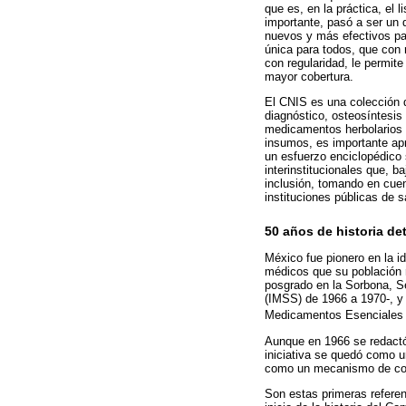
que es, en la práctica, el
importante, pasó a ser un 
nuevos y más efectivos par
única para todos, que con r
con regularidad, le permit
mayor cobertura.
El CNIS es una colección d
diagnóstico, osteosíntesis
medicamentos herbolarios 
insumos, es importante apr
un esfuerzo enciclopédico
interinstitucionales que, b
inclusión, tomando en cuen
instituciones públicas de s
50 años de historia d
México fue pionero en la i
médicos que su población r
posgrado en la Sorbona, Se
(IMSS) de 1966 a 1970-, y
Medicamentos Esenciales 
Aunque en 1966 se redactó
iniciativa se quedó como u
como un mecanismo de conte
Son estas primeras referen