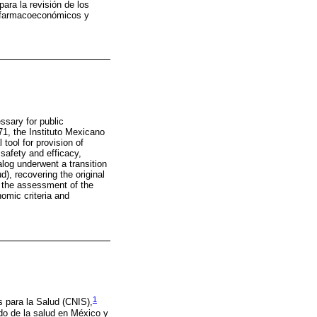
ara la revisión de los
os farmacoeconómicos y
ssary for public
71, the Instituto Mexicano
tool for provision of
 safety and efficacy,
log underwent a transition
, recovering the original
r the assessment of the
omic criteria and
1
 para la Salud (CNIS),
do de la salud en México y