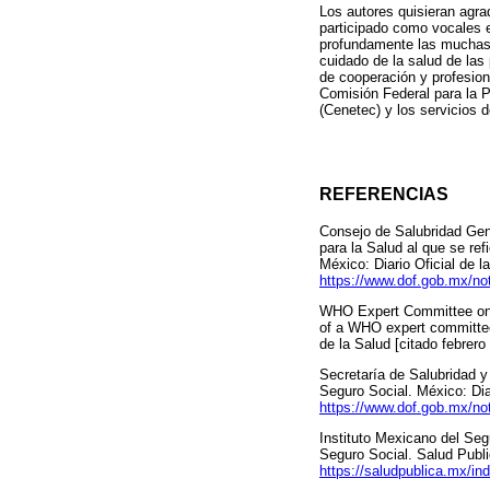
Los autores quisieran agrad
participado como vocales 
profundamente las muchas 
cuidado de la salud de las
de cooperación y profesi
Comisión Federal para la P
(Cenetec) y los servicios
REFERENCIAS
Consejo de Salubridad Gen
para la Salud al que se ref
México: Diario Oficial de 
https://www.dof.gob.mx/n
WHO Expert Committee on th
of a WHO expert committee
de la Salud [citado febrero
Secretaría de Salubridad 
Seguro Social. México: Diar
https://www.dof.gob.mx/n
Instituto Mexicano del Se
Seguro Social. Salud Publi
https://saludpublica.mx/in