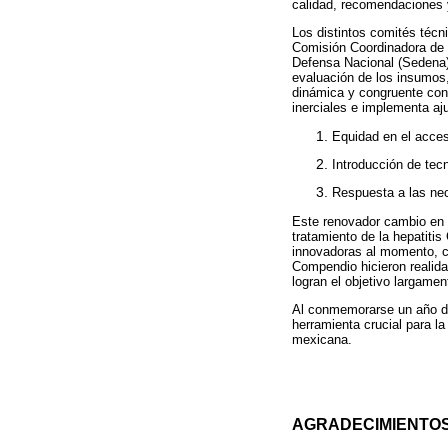
calidad, recomendaciones y
Los distintos comités téc
Comisión Coordinadora de 
Defensa Nacional (Sedena)
evaluación de los insumos
dinámica y congruente con e
inerciales e implementa aj
Equidad en el acceso
Introducción de tec
Respuesta a las nec
Este renovador cambio en l
tratamiento de la hepatitis
innovadoras al momento, co
Compendio hicieron realida
logran el objetivo largame
Al conmemorarse un año de
herramienta crucial para l
mexicana.
AGRADECIMIENTO