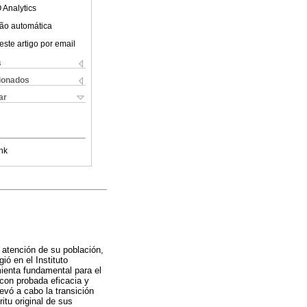
 Analytics
ão automática
este artigo por email
s
cionados
ar
nk
 atención de su población,
ó en el Instituto
ienta fundamental para el
 con probada eficacia y
evó a cabo la transición
itu original de sus