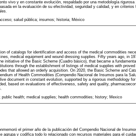
o vivo y en constante evolución, respaldado por una metodología rigurosa p
asada en la evaluación de su efectividad, seguridad y calidad, y en criteri
les.
acceso; salud pública; insumos; historia; México
ion of catalogs for identification and access of the medical commodities nece
cines, medical equipment and wound dressing supplies. Fifty years ago, in 19
he initiative of the Basic Scheme (Cuadro básico), that became a fundamental 
stitutions through the establishment of listings of medical supplies with proved
odes that allowed an orderly acquisition. On 2020, the Basic Scheme and Cata
endium of Health Commodities (Compendio Nacional de Insumos para la Salud)
 a live document in constant evolution, supported by a rigorous methodology fo
ed, based on evaluations of effectiveness, safety and quality, pharmacoecon
s.
; public health; medical supplies; health commodities; history; Mexico
conmemoró el primer año de la publicación del Compendio Nacional de Insumos
agrupa y codifica todo lo relacionado con recursos materiales para el cuida