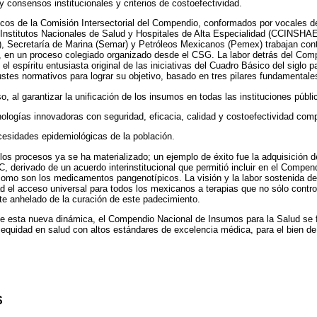
 consensos institucionales y criterios de costoefectividad.
nicos de la Comisión Intersectorial del Compendio, conformados por vocales
Institutos Nacionales de Salud y Hospitales de Alta Especialidad (CCINSHAE)
, Secretaría de Marina (Semar) y Petróleos Mexicanos (Pemex) trabajan con
, en un proceso colegiado organizado desde el CSG. La labor detrás del Com
l espíritu entusiasta original de las iniciativas del Cuadro Básico del siglo p
ustes normativos para lograr su objetivo, basado en tres pilares fundamentale
, al garantizar la unificación de los insumos en todas las instituciones públi
nologías innovadoras con seguridad, eficacia, calidad y costoefectividad com
esidades epidemiológicas de la población.
os procesos ya se ha materializado; un ejemplo de éxito fue la adquisición 
 C, derivado de un acuerdo interinstitucional que permitió incluir en el Compen
mo son los medicamentos pangenotípicos. La visión y la labor sostenida de l
d el acceso universal para todos los mexicanos a terapias que no sólo control
nte anhelado de la curación de este padecimiento.
 esta nueva dinámica, el Compendio Nacional de Insumos para la Salud se 
a equidad en salud con altos estándares de excelencia médica, para el bien de
S