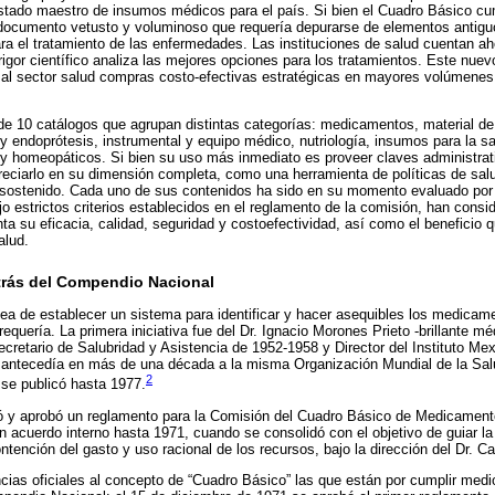
 listado maestro de insumos médicos para el país. Si bien el Cuadro Básico c
documento vetusto y voluminoso que requería depurarse de elementos antiguos
a el tratamiento de las enfermedades. Las instituciones de salud cuentan a
igor científico analiza las mejores opciones para los tratamientos. Este nuevo
e al sector salud compras costo-efectivas estratégicas en mayores volúmenes,
e 10 catálogos que agrupan distintas categorías: medicamentos, material de 
 y endoprótesis, instrumental y equipo médico, nutriología, insumos para la sa
y homeopáticos. Si bien su uso más inmediato es proveer claves administrati
eciarlo en su dimensión completa, como una herramienta de políticas de sal
 sostenido. Cada uno de sus contenidos ha sido en su momento evaluado po
ajo estrictos criterios establecidos en el reglamento de la comisión, han cons
ta su eficacia, calidad, seguridad y costoefectividad, así como el beneficio 
alud.
etrás del Compendio Nacional
dea de establecer un sistema para identificar y hacer asequibles los medicam
equería. La primera iniciativa fue del Dr. Ignacio Morones Prieto -brillante m
cretario de Salubridad y Asistencia de 1952-1958 y Director del Instituto Me
 antecedía en más de una década a la misma Organización Mundial de la Salu
2
se publicó hasta 1977.
 y aprobó un reglamento para la Comisión del Cuadro Básico de Medicamento
n acuerdo interno hasta 1971, cuando se consolidó con el objetivo de guiar la
nción del gasto y uso racional de los recursos, bajo la dirección del Dr. C
cias oficiales al concepto de “Cuadro Básico” las que están por cumplir medio