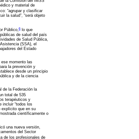
o de la Comisión del IMSS
édico y material de
o: “agrupar y clasificar
r la salud”, “será objeto
6
or Público,
lo que
públicas de salud del país
ividades de Salud Pública,
 Asistencia (SSA), el
bajadores del Estado
en ese momento las
para la prevención y
stablece desde un principio
blica y de la ciencia
l de la Federación la
un total de 535
os terapéuticos y
e incluir “todos los
 explícito que en su
emostrada científicamente o
licó una nueva versión,
icamentos del Sector
ca de los profesionales de