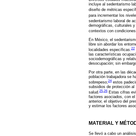
incluye al sedentarismo la
diseño de métricas específ
para incrementar los nivele
sedentarismo laboral de ac
demográficas, culturales y
contextos con condiciones 
En México, el sedentarismo
libre sin abordar los entor
22
localidades específicas.
las características ocupaci
sociodemográficas y relativ
desocupación; sin embargo,
Por otra parte, en las déc
población trabajadora se 
24
sobrepeso;
estos padecim
subsidios de protección al 
25
,
26
salud.
Estas cifras ev
factores asociados, con el
anterior, el objetivo del p
y estimar los factores aso
MATERIAL Y MÉTO
Se llevó a cabo un análisi