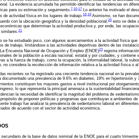
boral. La evidencia acumulada ha permitido identificar las tendencias en dife
7
,
10
,
17
icas para su estimación y seguimiento.
Lo anterior ha motivado el desa
18
,
19
s de actividad física en los lugares de trabajo.
Asimismo, se han documen
20
uerdo con la ubicación geográfica y la densidad poblacional;
esto se debe a
 económicas que determinan la actividad productiva y, por ende, las ocupacio
21
similares.
 se ha estudiado poco, con algunos acercamientos a la actividad física que s
nos de trabajo, limitándose a las actividades deportivas dentro de las instalac
23
La Encuesta Nacional de Ocupación y Empleo (ENOE)
registra informació
onales de la población a escala nacional, estatal y por ciudades, y contiene v
as a la fuerza de trabajo, como la ocupación, la informalidad laboral, la subo
 no considera la recolección de información relativa a la actividad física o a
adas recientes se ha registrado una creciente tendencia nacional en la preval
ha documentado una prevalencia de 9.6% en diabetes, 19% en hipertensión y
ientos constituyen los mayores gastos a nivel institucional por otorgamient
ingreso, lo que representa la principal amenaza a la sustentabilidad financier
idencian la necesidad de identificar la magnitud del problema de sedentarism
 propósito de proponer políticas y programas que contribuyan a ambientes de 
resente trabajo fue analizar la prevalencia de sedentarismo laboral en diferent
ciados de acuerdo con el sector de actividad económica.
DOS
s secundario de la base de datos nominal de la ENOE para el cuarto trimestr