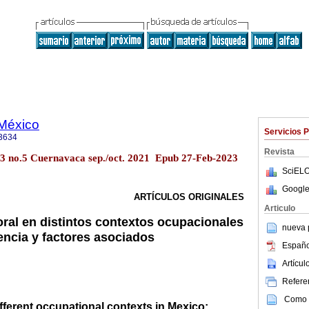
 México
Servicios 
3634
Revista
63 no.5 Cuernavaca sep./oct. 2021 Epub 27-Feb-2023
SciELO
Google
ARTÍCULOS ORIGINALES
Articulo
ral en distintos contextos ocupacionales
nueva p
encia y factores asociados
Españo
Artícu
Referen
Como c
fferent occupational contexts in Mexico: