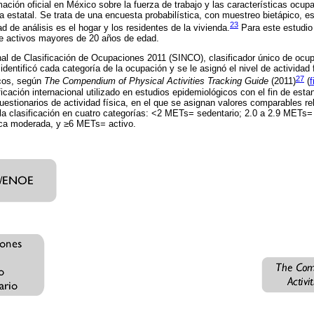
rmación oficial en México sobre la fuerza de trabajo y las características ocup
 estatal. Se trata de una encuesta probabilística, con muestreo bietápico, est
23
 de análisis es el hogar y los residentes de la vivienda.
Para este estudio
e activos mayores de 20 años de edad.
nal de Clasificación de Ocupaciones 2011 (SINCO), clasificador único de ocupa
dentificó cada categoría de la ocupación y se le asignó el nivel de actividad 
27
icos, según
The Compendium of Physical Activities Tracking Guide
(2011)
(
f
icación internacional utilizado en estudios epidemiológicos con el fin de esta
estionarios de actividad física, en el que se asignan valores comparables rel
la clasificación en cuatro categorías: <2 METs= sedentario; 2.0 a 2.9 METs= ac
ica moderada, y ≥6 METs= activo.