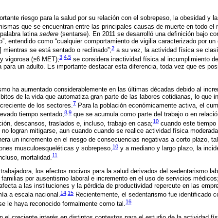
rtante riesgo para la salud por su relación con el sobrepeso, la obesidad y 
mismas que se encuentran entre las principales causas de muerte en todo el
 palabra latina
sedere
(sentarse). En 2011 se desarrolló una definición bajo c
”, entendido como “cualquier comportamiento de vigilia caracterizado por un
2
] mientras se está sentado o reclinado”;
a su vez, la actividad física se clas
3
,
4
,
5
y vigorosa (≥6 MET);
se considera inactividad física al incumplimiento 
a para un adulto. Es importante destacar esta diferencia, toda vez que es posi
rismo ha aumentado considerablemente en las últimas décadas debido al incr
itos de la vida que automatiza gran parte de las labores cotidianas, lo que i
7
reciente de los sectores.
Para la población económicamente activa, el cump
8
,
9
elevado tiempo sentado,
que se acumula como parte del trabajo o en relació
10
ción, descansos, traslados e, incluso, trabajo en casa;
cuando este tiempo s
 no logran mitigarse, aun cuando cuando se realice actividad física moderada
nera un incremento en el riesgo de consecuencias negativas a corto plazo, t
10
siones musculoesqueléticas y sobrepeso,
y a mediano y largo plazo, la incid
11
ncluso, mortalidad.
 trabajadora, los efectos nocivos para la salud derivados del sedentarismo la
familias por ausentismo laboral e incremento en el uso de servicios médicos
fecta a las instituciones y la pérdida de productividad repercute en las empr
14
,
15
ía a escala nacional.
Recientemente, el sedentarismo fue identificado c
16
a se le haya reconocido formalmente como tal.
el creciente interés en distintos contextos para el estudio de la actividad físi