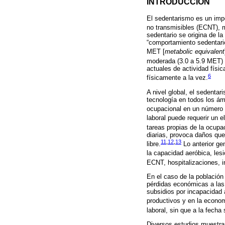
INTRODUCCIÓN
El sedentarismo es un impo
no transmisibles (ECNT), 
sedentario se origina de la
“comportamiento sedentario
MET [
metabolic equivalent
moderada (3.0 a 5.9 MET) 
actuales de actividad físic
6
físicamente a la vez.
A nivel global, el sedenta
tecnología en todos los ámb
ocupacional en un número c
laboral puede requerir un 
tareas propias de la ocupa
diarias, provoca daños que
11
,
12
,
13
libre.
Lo anterior ge
la capacidad aeróbica, le
ECNT, hospitalizaciones, i
En el caso de la población
pérdidas económicas a las 
subsidios por incapacidad a
productivos y en la econom
laboral, sin que a la fech
Diversos estudios muestran 