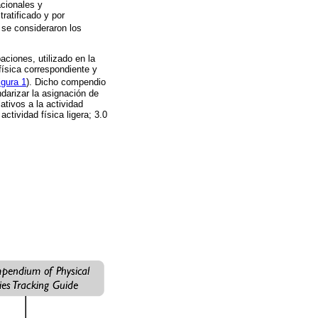
acionales y
ratificado y por
 se consideraron los
ciones, utilizado en la
física correspondiente y
igura 1
). Dicho compendio
ndarizar la asignación de
ativos a la actividad
tividad física ligera; 3.0