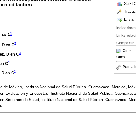
SciELO
ciated factors
Traduc
Enviar 
Indicadore
1
M en A
Links rela
Compartir
2
, D en C
Otros
3
ez
, D en C
Otros
4
 en C
Permali
3
, D en C
a de México, Instituto Nacional de Salud Pública. Cuernavaca, Morelos, Méx
en Evaluación y Encuestas, Instituto Nacional de Salud Pública. Cuernavaca
en Sistemas de Salud, Instituto Nacional de Salud Pública. Cuernavaca, Mor
e.