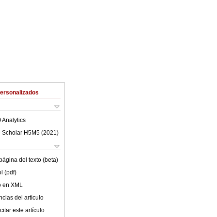
Personalizados
 Analytics
 Scholar H5M5 (
2021
)
ágina del texto (beta)
l (pdf)
lo en XML
cias del artículo
itar este artículo