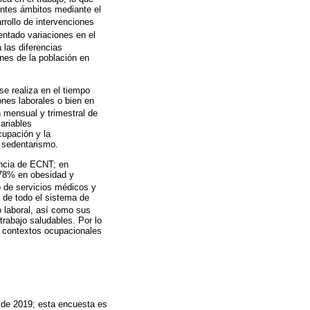
rentes ámbitos mediante el
rrollo de intervenciones
tado variaciones en el
 las diferencias
nes de la población en
e realiza en el tiempo
iones laborales o bien en
n mensual y trimestral de
ariables
cupación y la
l sedentarismo.
encia de ECNT; en
 78% en obesidad y
o de servicios médicos y
a de todo el sistema de
o laboral, así como sus
trabajo saludables. Por lo
es contextos ocupacionales
e de 2019; esta encuesta es