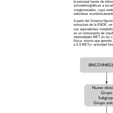
la principal fuente de info
sociodemográficas a escala
conglomerados, cuya unidad
individuos económicament
A partir del Sistema Nacio
estructura de la ENOE, se i
sus equivalentes metaból
es un instrumento de clasif
intensidades MET en los cu
física, mismo que permite 
a 5.9 METs= actividad fís