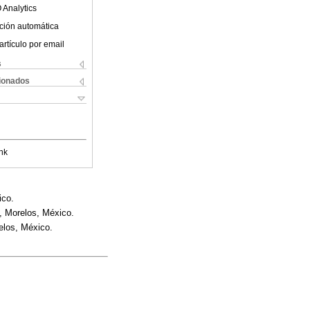
 Analytics
ción automática
artículo por email
s
cionados
nk
ico.
, Morelos, México.
elos, México.