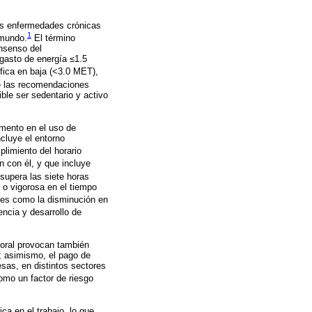
las enfermedades crónicas
1
 mundo.
El término
onsenso del
 gasto de energía ≤1.5
ifica en baja (<3.0 MET),
de las recomendaciones
ble ser sedentario y activo
emento en el uso de
ncluye el entorno
limiento del horario
n con él, y que incluye
upera las siete horas
 o vigorosa en el tiempo
ales como la disminución en
encia y desarrollo de
boral provocan también
; asimismo, el pago de
esas, en distintos sectores
omo un factor de riesgo
ca en el trabajo, lo que