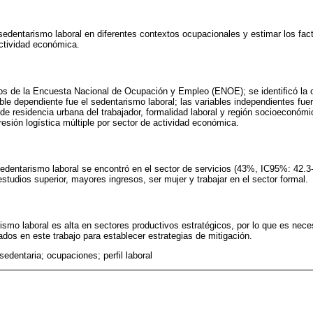
 sedentarismo laboral en diferentes contextos ocupacionales y estimar los fa
actividad económica.
os de la Encuesta Nacional de Ocupación y Empleo (ENOE); se identificó la o
able dependiente fue el sedentarismo laboral; las variables independientes fue
 de residencia urbana del trabajador, formalidad laboral y región socioeconóm
esión logística múltiple por sector de actividad económica.
edentarismo laboral se encontró en el sector de servicios (43%, IC95%: 42.3-
studios superior, mayores ingresos, ser mujer y trabajar en el sector formal.
ismo laboral es alta en sectores productivos estratégicos, por lo que es nece
cados en este trabajo para establecer estrategias de mitigación.
edentaria; ocupaciones; perfil laboral