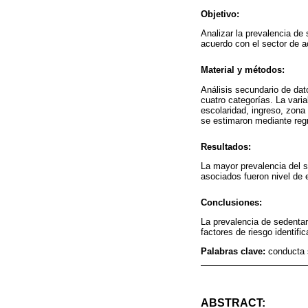
Objetivo:
Analizar la prevalencia de
acuerdo con el sector de 
Material y métodos:
Análisis secundario de dat
cuatro categorías. La vari
escolaridad, ingreso, zona
se estimaron mediante regr
Resultados:
La mayor prevalencia del s
asociados fueron nivel de e
Conclusiones:
La prevalencia de sedentar
factores de riesgo identifi
Palabras clave:
conducta s
ABSTRACT: