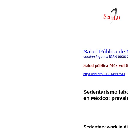
Salud Pública de
versión impresa
ISSN
0036-
Salud pública Méx vol.
https://doi.org/10.21149/12541
Sedentarismo labo
en México: preval
Sedentary work in di