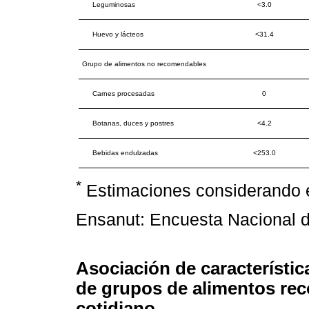
Leguminosas
<3.0
Huevo y lácteos
<31.4
Grupo de alimentos no recomendables
Carnes procesadas
0
Botanas, duces y postres
<4.2
Bebidas endulzadas
<253.0
*
Estimaciones considerando e
Ensanut: Encuesta Nacional d
Asociación de característ
de grupos de alimentos r
cotidiano