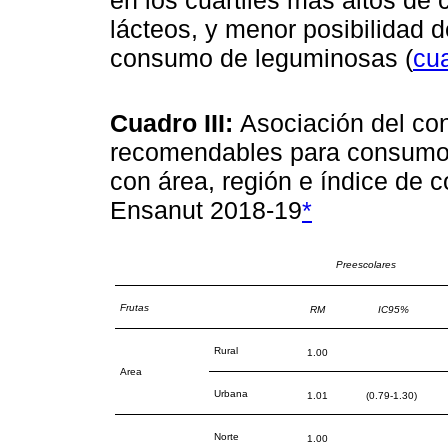
lácteos, y menor posibilidad d
consumo de leguminosas (
cua
Cuadro III:
Asociación del co
recomendables para consumo c
con área, región e índice de 
Ensanut 2018-19
*
Preescolares
Frutas
RM
IC95%
Rural
1.00
Area
Urbana
1.01
(0.79-1.30)
Norte
1.00