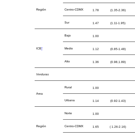
Región
Centro-CDMX
1.78
(1.35-2.36)
Sur
1.47
(1.11-1.95)
Bajo
1.00
ICB
*
Medio
1.12
(0.85-1.48)
Alto
1.36
(0.98,1.89)
Verduras
Rural
1.00
Area
Urbana
1.14
(0.92-1.43)
Norte
1.00
Región
Centro-CDMX
1.65
( 1.26-2.16)