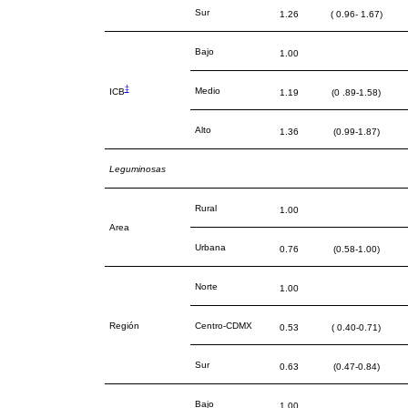
Sur
1.26
( 0.96- 1.67)
Bajo
1.00
‡
Medio
ICB
1.19
(0 .89-1.58)
Alto
1.36
(0.99-1.87)
Leguminosas
Rural
1.00
Area
Urbana
0.76
(0.58-1.00)
Norte
1.00
Región
Centro-CDMX
0.53
( 0.40-0.71)
Sur
0.63
(0.47-0.84)
Bajo
1.00