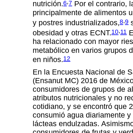
,
6
7
nutrición.
Por el contrario, 
principalmente de alimentos 
,
8
9
y postres industrializados,
s
,
10
11
obesidad y otras ECNT.
E
ha relacionado con mayor rie
metabólico en varios grupos 
12
en niños.
En la Encuesta Nacional de S
(Ensanut MC) 2016 de México,
consumidores de grupos de a
atributos nutricionales y no
cotidiano, y se encontró que 
consumió agua diariamente y
lácteas endulzadas. Asimismo
consumidores de frutas y verdu