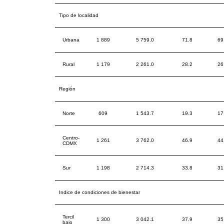
Tipo de localidad
Urbana
1 889
5 759.0
71.8
69
Rural
1 179
2 261.0
28.2
26
Región
Norte
609
1 543.7
19.3
17
Centro-
1 261
3 762.0
46.9
44
CDMX
Sur
1 198
2 714.3
33.8
31
Indice de condiciones de bienestar
Tercil
1 300
3 042.1
37.9
35
bajo