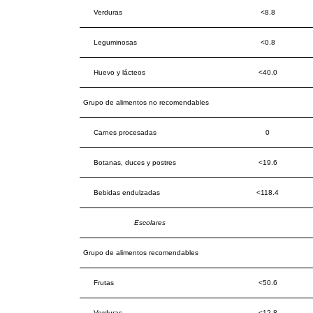
Verduras
<8.8
Leguminosas
<0.8
Huevo y lácteos
<40.0
Grupo de alimentos no recomendables
Carnes procesadas
0
Botanas, duces y postres
<19.6
Bebidas endulzadas
<118.4
Escolares
Grupo de alimentos recomendables
Frutas
<50.6
Verduras
<12.8