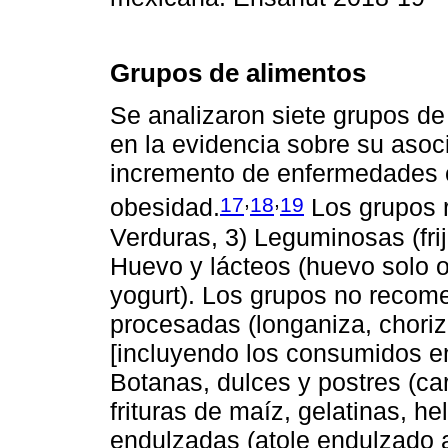
Grupos de alimentos
Se analizaron siete grupos d
en la evidencia sobre su asoc
incremento de enfermedades c
,
,
17
18
19
obesidad.
Los grupos r
Verduras, 3) Leguminosas (frij
Huevo y lácteos (huevo solo o
yogurt). Los grupos no recom
procesadas (longaniza, choriz
[incluyendo los consumidos en 
Botanas, dulces y postres (ca
frituras de maíz, gelatinas, h
endulzadas (atole endulzado 