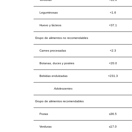
Leguminosas
<1.6
Huevo y lácteos
<37.1
Grupo de alimentos no recomendables
Carnes procesadas
<2.3
Botanas, duces y postres
<20.0
Bebidas endulzadas
<231.3
Adolescentes
Grupo de alimentos recomendables
Frutas
≤36.5
Verduras
≤17.0