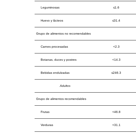
Leguminosas
≤1.6
Huevo y lácteos
≤31.4
Grupo de alimentos no recomendables
Carnes procesadas
<2.3
Botanas, duces y postres
<14.3
Bebidas endulzadas
≤246.3
Adultos
Grupo de alimentos recomendables
Frutas
<46.8
Verduras
<31.1