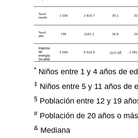
Tercil
1 030
2 816.7
35.1
32
medio
Tercil
738
2161.1
26.9
24
alto
Ingesta
de
&
3 068
8 019.9
1 091
1127.6
energía
(kcal/d)
*
Niños entre 1 y 4 años de ed
‡
Niños entre 5 y 11 años de 
§
Población entre 12 y 19 año
#
Población de 20 años o más
&
Mediana