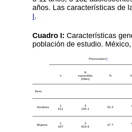
años. Las características de 
I
.
Cuadro I:
Características gen
población de estudio. México
Preescolares
*
N
n
expandida
%
I
(miles)
Sexo
1
4
Hombres
52.3
621
195.1
1
3
Mujeres
47.7
447
824.9