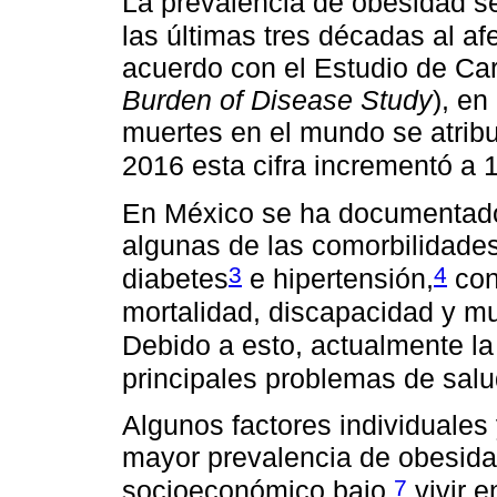
La prevalencia de obesidad s
las últimas tres décadas al af
acuerdo con el Estudio de Ca
Burden of Disease Study
), en
muertes en el mundo se atrib
2016 esta cifra incrementó a 
En México se ha documentado
algunas de las comorbilidade
3
4
diabetes
e hipertensión,
con
mortalidad, discapacidad y mu
Debido a esto, actualmente l
principales problemas de salud
Algunos factores individuale
mayor prevalencia de obesida
7
socioeconómico bajo,
vivir e