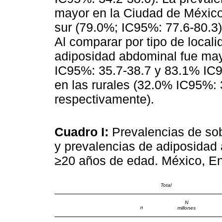
mayor en la Ciudad de México
sur (79.0%; IC95%: 77.6-80.3)
Al comparar por tipo de locali
adiposidad abdominal fue may
IC95%: 35.7-38.7 y 83.1% IC9
en las rurales (32.0% IC95%: 
respectivamente).
Cuadro I:
Prevalencias de so
y prevalencias de adiposidad
≥20 años de edad. México, E
Total
N
n
millones