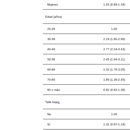
Mujeres
1.03 (0.89-1.18)
Edad (años)
20-29
1.00
30-39
2.19 (1.80-2.66)
40-49
2.77 (2.24-3.43)
50-59
2.45 (1.94-3.11)
60-69
2.32 (1.76-3.05)
70-80
1.85 (1.39-2.45)
80 o más
0.92 (0.62-1.36)
Talla baja
‡
No
1.00
Sí
1.02 (0.87-1.19)