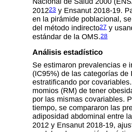
Nacional de Salud 2000 (ENS
23
2012
y Ensanut 2018-19. Par
en la pirámide poblacional, se
27
del método indirecto
y usand
28
estándar de la OMS.
Análisis estadístico
Se estimaron prevalencias e i
(IC95%) de las categorías de
estratificando por covariables
momios (RM) de tener obesida
por las mismas covariables. P
tiempo, se compararon las pr
adiposidad abdominal entre 
2012 y Ensanut 2018-19, ajus