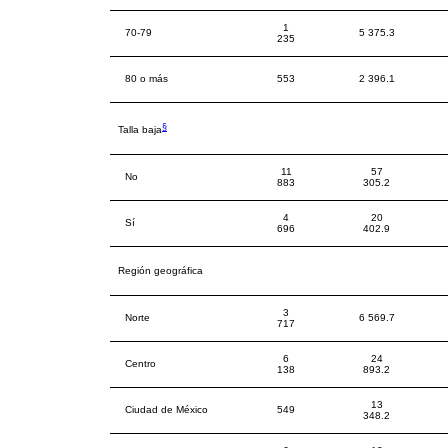
1
70-79
5 375.3
235
80 o más
553
2 396.1
§
Talla baja
11
57
No
883
305.2
4
20
Sí
696
402.9
Región geográfica
3
Norte
6 569.7
717
6
24
Centro
138
893.2
13
Ciudad de México
549
348.2