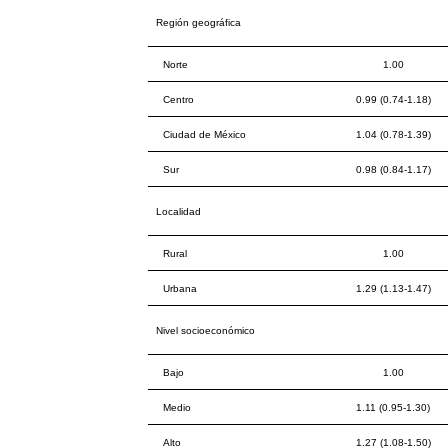
Región geográfica
Norte
1.00
Centro
0.99 (0.74-1.18)
Ciudad de México
1.04 (0.78-1.39)
Sur
0.98 (0.84-1.17)
Localidad
Rural
1.00
Urbana
1.29 (1.13-1.47)
Nivel socioeconómico
Bajo
1.00
Medio
1.11 (0.95-1.30)
Alto
1.27 (1.08-1.50)