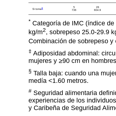
5
26
&
Si toma
736
604.9
*
Categoría de IMC (índice de 
2
kg/m
, sobrepeso 25.0-29.9 
Combinación de sobrepeso y 
‡
Adiposidad abdominal: circu
mujeres y ≥90 cm en hombre
§
Talla baja: cuando una muje
medía <1.60 metros.
#
Seguridad alimentaria defini
experiencias de los individuo
y Caribeña de Seguridad Alim