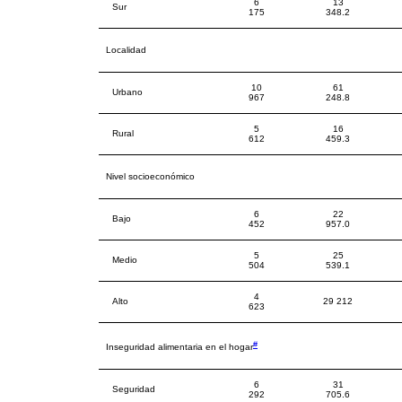
6
13
Sur
175
348.2
Localidad
10
61
Urbano
967
248.8
5
16
Rural
612
459.3
Nivel socioeconómico
6
22
Bajo
452
957.0
5
25
Medio
504
539.1
4
Alto
29 212
623
#
Inseguridad alimentaria en el hogar
6
31
Seguridad
292
705.6