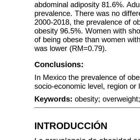
abdominal adiposity 81.6%. Adu
prevalence. There was no diffe
2000-2018, the prevalence of o
obesity 96.5%. Women with shor
of being obese than women withou
was lower (RM=0.79).
Conclusions:
In Mexico the prevalence of obes
socio-economic level, region or l
Keywords:
obesity; overweight;
INTRODUCCIÓN