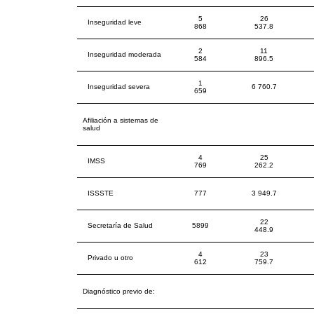
5
26
Inseguridad leve
868
537.8
2
11
Inseguridad moderada
584
896.5
1
Inseguridad severa
6 760.7
659
Afiliación a sistemas de
salud
4
25
IMSS
769
262.2
ISSSTE
777
3 949.7
22
Secretaría de Salud
5899
448.9
4
23
Privado u otro
612
759.7
Diagnóstico previo de: