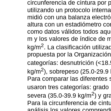
circunferencia de cintura por
utilizando un protocolo inter
midió con una balanza electró
altura con un estadiómetro c
como datos válidos todos aquel
m y los valores de índice de 
2
kg/m
. La clasificación utiliz
propuesta por la Organizació
categorías: desnutrición (<18
2
kg/m
), sobrepeso (25.0-29.9
Para comparar las diferentes 
usaron tres categorías: grado 
2
severa (35.0-39.9 kg/m
) y gr
Para la circunferencia de cint
análisis los valores comprend