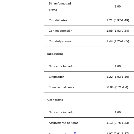
Sin enfermedad
1.00
previa
Con diabetes
1.21 (0.97-1.49)
Con hipertensión
1.85 (1.53-2.24)
Con dislipidemia
1.44 (1.25-1.65)
Tabaquismo
Nunca ha fumado
1.00
Exfumador
1.22 (1.03-1.46)
Fuma actualmente
0.86 (0.71-1.4)
Alcoholismo
Nunca ha tomado
1.00
Actualmente no toma
1.13 (0.75-1.33)
#
1.07 (0.91-1.27)