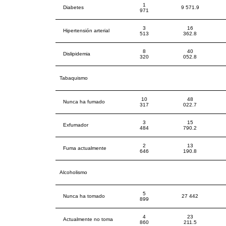
1
Diabetes
9 571.9
971
3
16
Hipertensión arterial
513
362.8
8
40
Dislipidemia
320
052.8
Tabaquismo
10
48
Nunca ha fumado
317
022.7
3
15
Exfumador
484
790.2
2
13
Fuma actualmente
646
190.8
Alcoholismo
5
Nunca ha tomado
27 442
899
4
23
Actualmente no toma
860
211.5