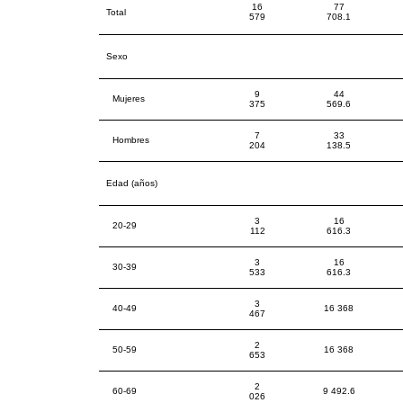
16
77
Total
579
708.1
Sexo
9
44
Mujeres
375
569.6
7
33
Hombres
204
138.5
Edad (años)
3
16
20-29
112
616.3
3
16
30-39
533
616.3
3
40-49
16 368
467
2
50-59
16 368
653
2
60-69
9 492.6
026