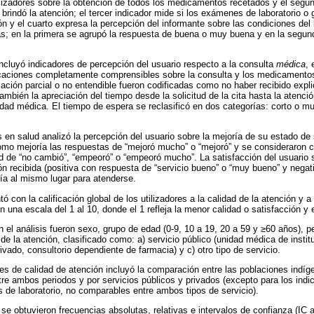
utilizadores sobre la obtención de todos los medicamentos recetados y el segun
brindó la atención; el tercer indicador mide si los exámenes de laboratorio o 
n y el cuarto expresa la percepción del informante sobre las condiciones del 
as; en la primera se agrupó la respuesta de buena o muy buena y en la segun
incluyó indicadores de percepción del usuario respecto a la consulta
médica
, 
licaciones completamente comprensibles sobre la consulta y los medicamentos
rmación parcial o no entendible fueron codificadas como no haber recibido expl
ambién la apreciación del tiempo desde la solicitud de la cita hasta la atenci
nidad médica. El tiempo de espera se reclasificó en dos categorías: corto o mu
 en salud analizó la percepción del usuario sobre la mejoría de su estado de
como mejoría las respuestas de “mejoró mucho” o “mejoró” y se consideraron 
d de “no cambió”, “empeoró” o “empeoró mucho”. La satisfacción del usuario s
n recibida (positiva con respuesta de “servicio bueno” o “muy bueno” y negativ
ría al mismo lugar para atenderse.
 con la calificación global de los utilizadores a la calidad de la atención y a
n una escala del 1 al 10, donde el 1 refleja la menor calidad o satisfacción y 
n el análisis fueron sexo, grupo de edad (0-9, 10 a 19, 20 a 59 y ≥60 años), p
de la atención, clasificado como: a) servicio público (unidad médica de institu
ivado, consultorio dependiente de farmacia) y c) otro tipo de servicio.
ores de calidad de atención incluyó la comparación entre las poblaciones indí
tre ambos periodos y por servicios públicos y privados (excepto para los ind
e laboratorio, no comparables entre ambos tipos de servicio).
 se obtuvieron frecuencias absolutas, relativas e intervalos de confianza (IC 