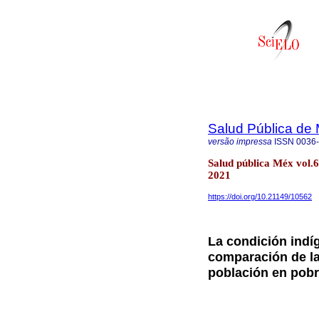
Salud Pública de
versão impressa
ISSN
0036
Salud pública Méx vol.
2021
https://doi.org/10.21149/10562
La condición indíg
comparación de la
población en pob