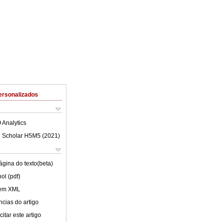
ersonalizados
 Analytics
 Scholar H5M5 (
2021
)
ágina do texto(beta)
ol (pdf)
 em XML
cias do artigo
itar este artigo