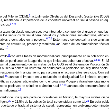
1
lo del Milenio (ODM),
actualmente Objetivos del Desarrollo Sostenible (ODS)
s, resaltando la importancia de la cobertura universal en salud basada en e
3
,
4
,
5
rvicios.
la atención desde una perspectiva integradora comprende el grado en que las
e los servicios de salud para individuos y poblaciones son efectivos, eficient
6
,
7
,
8
tables y centrados en la persona.
Este marco conceptual ha sido ampliam
9
ntes de estructura, proceso y resultado,
así como de las dimensiones técnica
10
uto.
11
rollo
con altas tasas de morbimortalidad, principalmente en la población en 
12
,
13
do un pendiente en la agenda, lo que limita una cobertura efectiva.
En Mé
buir al cumplimiento de las metas de los ODS es el Sistema de Protección So
 buscó la cobertura universal en salud para la población sin seguridad socia
n esquema de financiamiento para alcanzar el acceso a los servicios. Con e
15
lud,
aunque el impacto en la reducción de desigualdad fue limitado, en parti
líticas sociales adicionales como el programa
Prospera
(transferencias mone
17
,
18
ctos positivos en salud en el ámbito rural,
aunque aún persisten áreas d
19
es indígenas.
dedor de una quinta parte de localidades en México, la mayoría rurales dispe
20
21
dígena
y 21.5% de la población total se considera como tal.
En esta pobla
, puerta de entrada al sistema de salud, representan un problema determinado