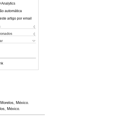
 Analytics
ão automática
este artigo por email
s
cionados
ar
nk
 Morelos, México.
los, México.