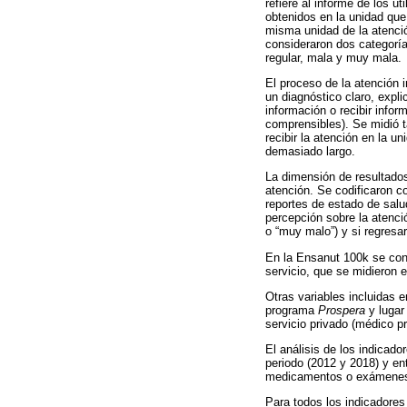
refiere al informe de los 
obtenidos en la unidad que 
misma unidad de la atenció
consideraron dos categorí
regular, mala y muy mala.
El proceso de la atención 
un diagnóstico claro, exp
información o recibir info
comprensibles). Se midió t
recibir la atención en la u
demasiado largo.
La dimensión de resultados
atención. Se codificaron 
reportes de estado de salu
percepción sobre la atenció
o “muy malo”) y si regresa
En la Ensanut 100k se contó
servicio, que se midieron e
Otras variables incluidas e
programa
Prospera
y lugar 
servicio privado (médico pr
El análisis de los indicad
periodo (2012 y 2018) y en
medicamentos o exámenes d
Para todos los indicadores