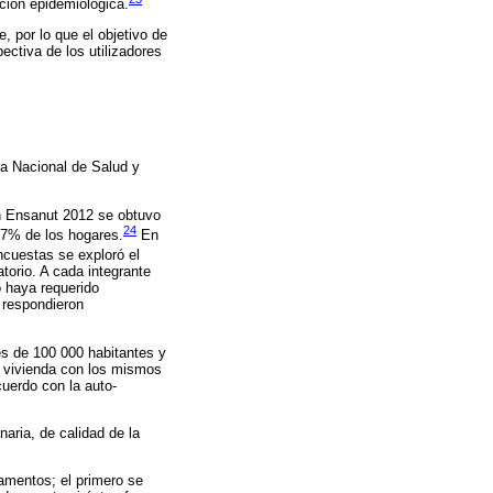
ición epidemiológica.
, por lo que el objetivo de
ectiva de los utilizadores
ta Nacional de Salud y
En Ensanut 2012 se obtuvo
24
87% de los hogares.
En
cuestas se exploró el
torio. A cada integrante
o haya requerido
 respondieron
es de 100 000 habitantes y
a vivienda con los mismos
cuerdo con la auto-
aria, de calidad de la
amentos; el primero se