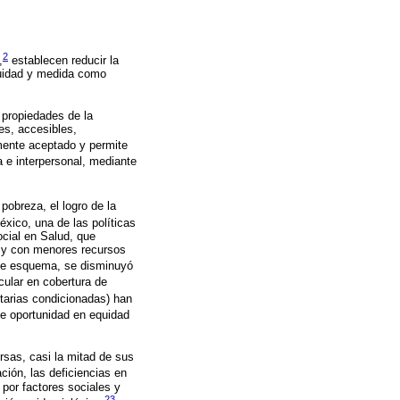
2
,
establecen reducir la
quidad y medida como
 propiedades de la
es, accesibles,
ente aceptado y permite
 e interpersonal, mediante
pobreza, el logro de la
xico, una de las políticas
cial en Salud, que
l y con menores recursos
ste esquema, se disminuyó
cular en cobertura de
tarias condicionadas) han
e oportunidad en equidad
rsas, casi la mitad de sus
ción, las deficiencias en
 por factores sociales y
23