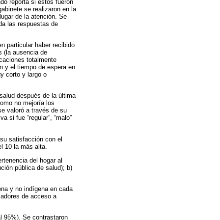
do reporta si éstos fueron
gabinete se realizaron en la
lugar de la atención. Se
da las respuestas de
en particular haber recibido
 (la ausencia de
icaciones totalmente
ón y el tiempo de espera en
y corto y largo o
 salud después de la última
como no mejoría los
e valoró a través de su
a si fue “regular”, “malo”
 su satisfacción con el
el 10 la más alta.
ertenencia del hogar al
ción pública de salud); b)
gena y no indígena en cada
icadores de acceso a
al 95%). Se contrastaron