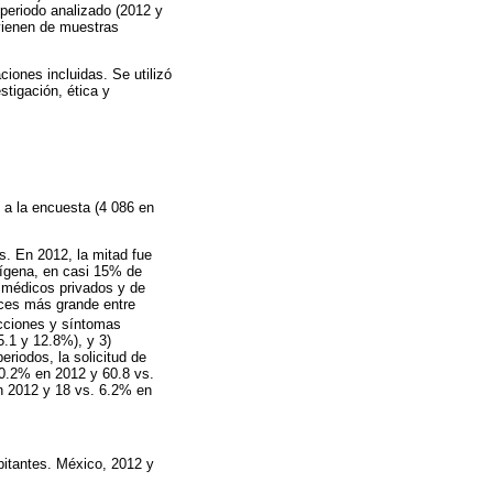
 periodo analizado (2012 y
ovienen de muestras
iones incluidas. Se utilizó
stigación, ética y
s a la encuesta (4 086 en
s. En 2012, la mitad fue
dígena, en casi 15% de
e médicos privados y de
eces más grande entre
fecciones y síntomas
5.1 y 12.8%), y 3)
riodos, la solicitud de
40.2% en 2012 y 60.8 vs.
n 2012 y 18 vs. 6.2% en
bitantes. México, 2012 y