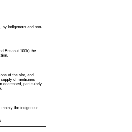
8, by indigenous and non-
and Ensanut 100k) the
tion.
ons of the site, and
e supply of medicines
n decreased, particularly
e.
 mainly the indigenous
s