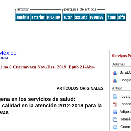
 México
Serviços P
-3634
Journal
61 no.6 Cuernavaca Nov./Dez. 2019 Epub 21-Abr-
SciELO
Google
Artigo
ARTÍCULOS ORIGINALES
nova p
ena en los servicios de salud:
Espanh
 calidad en la atención 2012-2018 para la
reza
Artigo
Referên
Como c