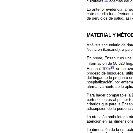
culturales,
además del cam
Lo anterior evidencia la ne
este estudio fue efectuar u
de servicios de salud, así
MATERIAL Y MÉTO
Análisis secundario de dat
Nutrición (Ensanut), a par
En breve, Ensanut es una e
información de 50 528 hoga
25
Ensanut 100k
se obtuvo
proceso de búsqueda, utili
del hogar se le preguntó si
hospitalización) por enfer
afirmativamente se le aplic
Para hacer comparable la E
pertenecientes al primer t
criterios que para la Ensan
adscripción de la persona 
La atención ambulatoria ot
atención en las dimensione
La dimensión de la estruct