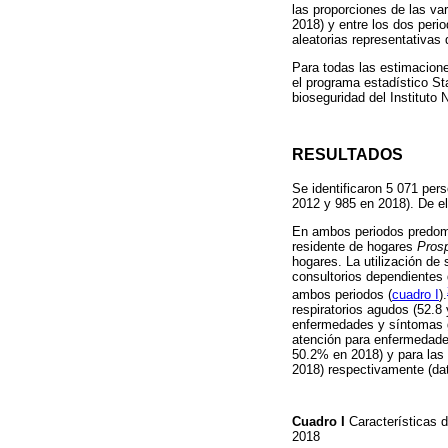
las proporciones de las va
2018) y entre los dos peri
aleatorias representativas 
Para todas las estimacione
el programa estadístico Sta
bioseguridad del Instituto
RESULTADOS
Se identificaron 5 071 pers
2012 y 985 en 2018). De el
En ambos periodos predomin
residente de hogares
Pros
hogares. La utilización de
consultorios dependientes
ambos periodos (
cuadro I
).
respiratorios agudos (52.8
enfermedades y síntomas ga
atención para enfermedades
50.2% en 2018) y para las
2018) respectivamente (d
Cuadro I
Características 
2018