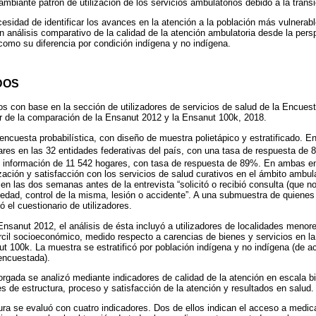
biante patrón de utilización de los servicios ambulatorios debido a la trans
cesidad de identificar los avances en la atención a la población más vulnerable
n análisis comparativo de la calidad de la atención ambulatoria desde la persp
 como su diferencia por condición indígena y no indígena.
DOS
os con base en la sección de utilizadores de servicios de salud de la Encues
tir de la comparación de la Ensanut 2012 y la Ensanut 100k, 2018.
ncuesta probabilística, con diseño de muestra polietápico y estratificado. 
res en las 32 entidades federativas del país, con una tasa de respuesta de 
 información de 11 542 hogares, con tasa de respuesta de 89%. En ambas en
zación y satisfacción con los servicios de salud curativos en el ámbito ambula
 en las dos semanas antes de la entrevista “solicitó o recibió consulta (que n
medad, control de la misma, lesión o accidente”. A una submuestra de quienes
ó el cuestionario de utilizadores.
nsanut 2012, el análisis de ésta incluyó a utilizadores de localidades menor
ercil socioeconómico, medido respecto a carencias de bienes y servicios en l
ut 100k. La muestra se estratificó por población indígena y no indígena (de a
encuestada).
orgada se analizó mediante indicadores de calidad de la atención en escala bin
s de estructura, proceso y satisfacción de la atención y resultados en salud.
ura se evaluó con cuatro indicadores. Dos de ellos indican el acceso a medic