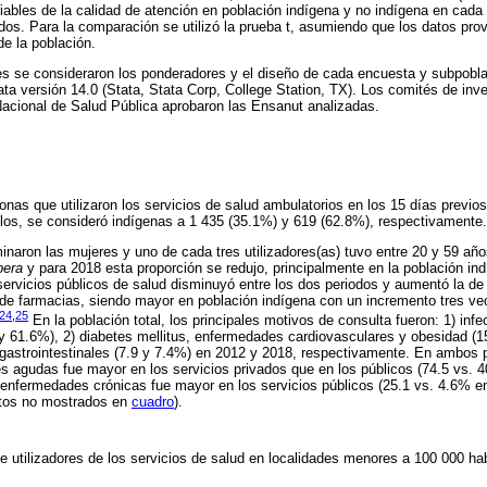
riables de la calidad de atención en población indígena y no indígena en cada
odos. Para la comparación se utilizó la prueba t, asumiendo que los datos pr
de la población.
s se consideraron los ponderadores y el diseño de cada encuesta y subpoblac
ta versión 14.0 (Stata, Stata Corp, College Station, TX). Los comités de inve
 Nacional de Salud Pública aprobaron las Ensanut analizadas.
onas que utilizaron los servicios de salud ambulatorios en los 15 días previo
los, se consideró indígenas a 1 435 (35.1%) y 619 (62.8%), respectivamente.
aron las mujeres y uno de cada tres utilizadores(as) tuvo entre 20 y 59 año
pera
y para 2018 esta proporción se redujo, principalmente en la población in
 servicios públicos de salud disminuyó entre los dos periodos y aumentó la d
 de farmacias, siendo mayor en población indígena con un incremento tres v
24
,
25
En la población total, los principales motivos de consulta fueron: 1) in
 y 61.6%), 2) diabetes mellitus, enfermedades cardiovasculares y obesidad (1
strointestinales (7.9 y 7.4%) en 2012 y 2018, respectivamente. En ambos pe
 agudas fue mayor en los servicios privados que en los públicos (74.5 vs. 
 enfermedades crónicas fue mayor en los servicios públicos (25.1 vs. 4.6% e
atos no mostrados en
cuadro
).
de utilizadores de los servicios de salud en localidades menores a 100 000 ha