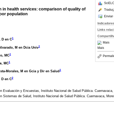
SciELO
 in health services: comparison of quality of
Traduç
oor population
Enviar 
Indicadore
Links rela
Compartilh
1
, D en C
Mais
1
Alvarado
, M en Dcia Univ
Mais
1
ro
, MC
Permali
1
e
, MC
1
sta-Morales
, M en Gcia y Dir en Salud
2
, D en C
n Evaluación y Encuestas, Instituto Nacional de Salud Pública. Cuernavaca,
n Sistemas de Salud, Instituto Nacional de Salud Pública. Cuernavaca, More