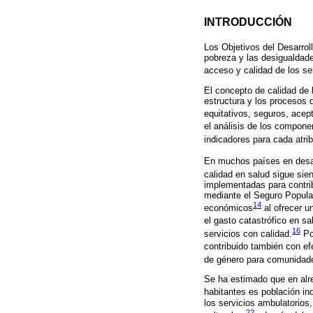
INTRODUCCIÓN
Los Objetivos del Desarrol
pobreza y las desigualdade
acceso y calidad de los se
El concepto de calidad de 
estructura y los procesos d
equitativos, seguros, acep
el análisis de los compone
indicadores para cada atrib
En muchos países en desar
calidad en salud sigue sien
implementadas para contri
mediante el Seguro Popular
14
económicos
al ofrecer u
el gasto catastrófico en sa
16
servicios con calidad.
Po
contribuido también con efe
de género para comunidad
Se ha estimado que en alre
habitantes es población in
los servicios ambulatorios
22