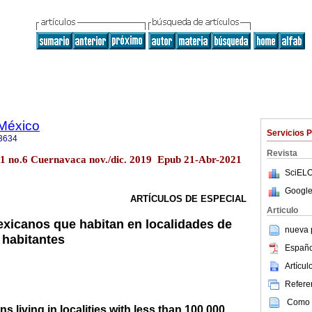
 México
Servicios 
3634
Revista
61 no.6 Cuernavaca nov./dic. 2019 Epub 21-Abr-2021
SciELO
Google
ARTÍCULOS DE ESPECIAL
Articulo
exicanos que habitan en localidades de
nueva p
 habitantes
Españo
Artícu
Referen
Como c
s living in localities with less than 100 000