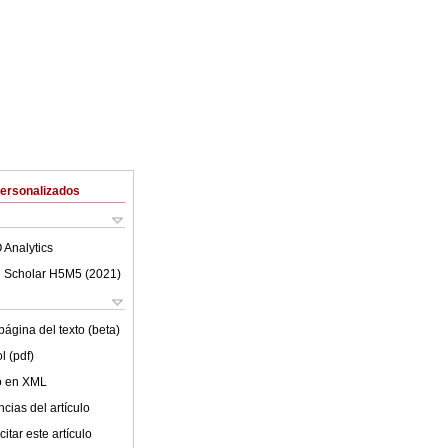
Personalizados
 Analytics
 Scholar H5M5 (
2021
)
ágina del texto (beta)
l (pdf)
lo en XML
cias del artículo
itar este artículo