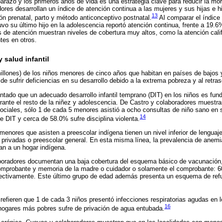
arazo y los primeros años de vida es una estrategia clave para reducir la mo
dores desarrollan un índice de atención continua a las mujeres y sus hijas e h
13
ón prenatal, parto y método anticonceptivo postnatal.
Al comparar el índice 
vo su último hijo en la adolescencia reportó atención continua, frente a 19.6
s de atención muestran niveles de cobertura muy altos, como la atención calif
tes en otros.
 salud infantil
llones) de los niños menores de cinco años que habitan en países de bajos 
de sufrir deficiencias en su desarrollo debido a la extrema pobreza y al retras
tado que un adecuado desarrollo infantil temprano (DIT) en los niños es fu
urante el resto de la niñez y adolescencia. De Castro y colaboradores muestr
ciales, sólo 1 de cada 5 menores asistió a ocho consultas de niño sano en s
14
e DIT y cerca de 58.0% sufre disciplina violenta.
menores que asisten a preescolar indígena tienen un nivel inferior de lengua
s privadas o preescolar general. En esta misma línea, la prevalencia de anem
an a un hogar indígena.
oradores documentan una baja cobertura del esquema básico de vacunación,
comprobante y memoria de la madre o cuidador o solamente el comprobante: 
ectivamente. Este último grupo de edad además presenta un esquema de ref
refieren que 1 de cada 3 niños presentó infecciones respiratorias agudas en l
16
 hogares más pobres sufre de privación de agua entubada.