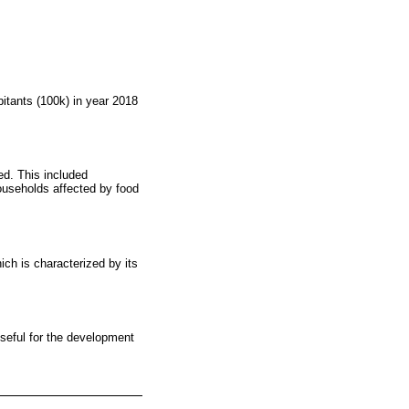
bitants (100k) in year 2018
ed. This included
households affected by food
ich is characterized by its
useful for the development