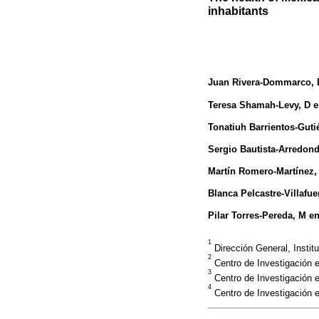
inhabitants
Juan Rivera-Dommarco
,
Teresa Shamah-Levy
, D 
Tonatiuh Barrientos-Guti
Sergio Bautista-Arredon
Martín Romero-Martínez
,
Blanca Pelcastre-Villafue
Pilar Torres-Pereda
, M e
1
Dirección General, Instit
2
Centro de Investigación e
3
Centro de Investigación e
4
Centro de Investigación e