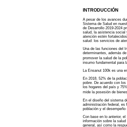
INTRODUCCIÓN
A pesar de los avances dur
Sistema de Salud en nuestr
de Desarrollo 2019-2024 pro
salud, la asistencia socia
atención estén fortalecido
salud: los servicios de ate
Una de las funciones del I
determinantes, además de e
promover la salud de la po
insumo fundamental para la 
La Ensanut 100k es una en
En 2018, 52% de la poblac
pobre. De acuerdo con los
los hogares del país y 75%
mide la posesión de bienes
En el diseño del sistema d
administración federal, es
población y el desempeño d
Con base en lo anterior, e
información sobre la salud
general, así como la respu