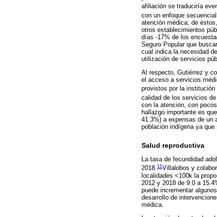
afiliación se traduciría ev
con un enfoque secuencial
atención médica; de éstos, 
otros establecimientos púb
días -17% de los encuestad
Seguro Popular que buscaro
cual indica la necesidad de
utilización de servicios pú
Al respecto, Gutiérrez y c
el acceso a servicios médi
provistos por la institució
calidad de los servicios d
con la atención, con pocos
hallazgo importante es que
41.3%) a expensas de un a
población indígena ya que
Salud reproductiva
La tasa de fecundidad ado
11
2018.
Villalobos y colabo
localidades <100k la propo
2012 y 2018 de 9.0 a 15.4
puede incrementar algunos r
desarrollo de intervencion
médica.