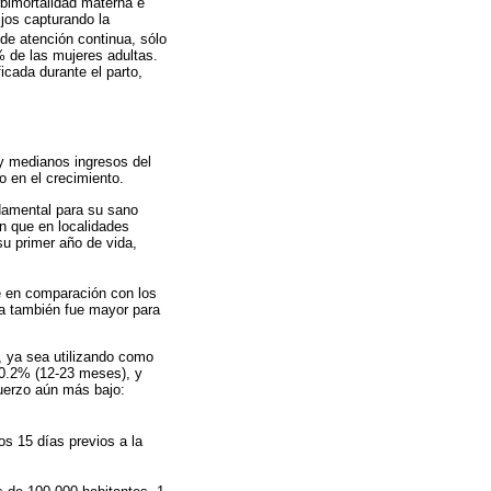
rbimortalidad materna e
ijos capturando la
de atención continua, sólo
% de las mujeres adultas.
icada durante el parto,
y medianos ingresos del
o en el crecimiento.
ndamental para su sano
an que en localidades
u primer año de vida,
je en comparación con los
ia también fue mayor para
 ya sea utilizando como
60.2% (12-23 meses), y
uerzo aún más bajo:
os 15 días previos a la