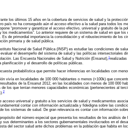
ante los últimos 15 años en la cobertura de servicios de salud y la protección
o país no ha conseguido aún el acceso efectivo a la salud para todos los m
pone “promover y garantizar el acceso efectivo, universal y gratuito de la po
l y los medicamentos”. Lo anterior requiere de un sistema de salud en que los 
s. Es de primordial importancia la consolidación y el robustecimiento de los c
nción primaria y de salud pública.
nstituto Nacional de Salud Pública (INSP) es estudiar las condiciones de salu
valuar el desempeño del sistema de salud y las políticas intersectoriales dir
1
blación. Las Encuesta Nacionales de Salud y Nutrición (Ensanut),
realizadas
planificación y el desarrollo de políticas públicas.
cuesta probabilística que permite hacer inferencias en localidades con meno
ión vivía en localidades de 100 000 habitantes o menos (<100k) que concent
 resultados de la Ensanut 2012, en las localidades con menos de 100 000 hab
 de los que tenían menores capacidades económicas (pertenecientes al terci
2
).
e acceso universal y gratuito a los servicios de salud y medicamentos asocia
 fundamental contar con información actualizada y fidedigna sobre las condici
e los sistemas de salud. De gran relevancia es contar con información sobr
l propósito del número especial que presenta los resultados de los análisis de
 y sus determinantes a los sectores gubernamentales involucrados en el desar
esta del sector salud ante dichos problemas en la población que habita en l