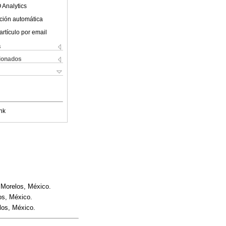
 Analytics
ción automática
artículo por email
s
cionados
nk
 Morelos, México.
os, México.
los, México.