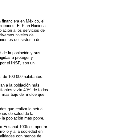
 financiera en México, el
exicanos. El Plan Nacional
blación a los servicios de
diversos niveles de
imientos del sistema de
d de la población y sus
igidas a proteger y
 por el INSP, son un
s de 100 000 habitantes.
ran a la población más
itantes vivía 49% de todos
l más bajo del índice que
dos que realiza la actual
ones de salud de la
e la población más pobre.
 la Ensanut 100k es aportar
rollo y a la sociedad en
ocalidades con menos de