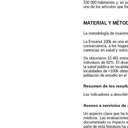
100 000 habitantes y, en p
uno de los artículos que f
MATERIAL Y MÉTO
La metodología de muestre
La Ensanut 100k es una en
consecuencia, a los hogare
carencias en salud y nutr
Se obtuvieron 10 461 entre
individuos de 92%. El dise
la salud pública en local
localidades de <100k obten
población de estudio en el
Resumen de los result
Los indicadores a describi
Acceso a servicios de
Un aspecto clave que ha bu
médicos. Las evaluaciones
documentado su impacto en 
parte de esta literatura ha