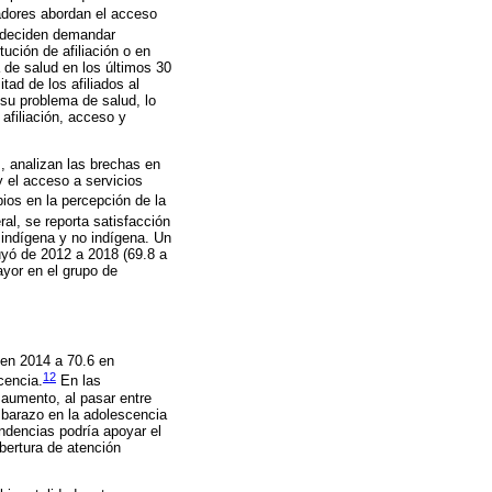
adores abordan el acceso
, deciden demandar
ución de afiliación o en
 de salud en los últimos 30
ad de los afiliados al
su problema de salud, lo
 afiliación, acceso y
, analizan las brechas en
y el acceso a servicios
ios en la percepción de la
al, se reporta satisfacción
 indígena y no indígena. Un
uyó de 2012 a 2018 (69.8 a
yor en el grupo de
 en 2014 a 70.6 en
12
cencia.
En las
 aumento, al pasar entre
mbarazo en la adolescencia
endencias podría apoyar el
bertura de atención