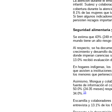
La atención durante el emb
infantil. Suárez y colabora
cobertura durante la atenci
8.1% de las mujeres que tu
Si bien algunos indicadore
persisten rezagos importan
Seguridad alimentaria y
Se estima que 43% (249 mi
mundo tiene un alto riesgo 
Al respecto, se ha documen
crecimiento y desarrollo d
donde imperan carencias so
13.0% recibió evaluación d
En hogares indígenas, los 
que asisten a institucione
los menores que pertenecí
Asimismo, Mongua y colab
fuente de información el 
50.0% (24-35 meses) resp
15
34.0%.
Escamilla y colaboradores 
entrevista y 13.1% de los