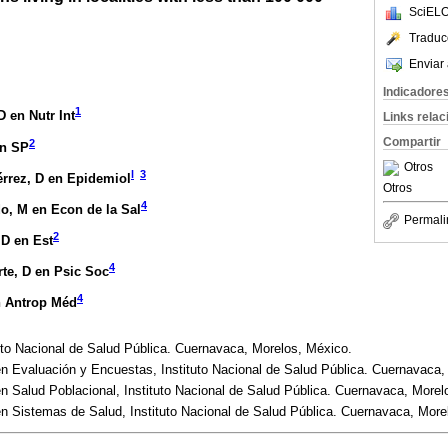
SciELO
Traduc
Enviar 
Indicadore
1
 D en Nutr Int
Links rela
Compartir
2
en SP
Otros
l
3
érrez
, D en Epidemiol
Otros
4
do
, M en Econ de la Sal
Permali
2
 D en Est
4
rte
, D en Psic Soc
4
n Antrop Méd
uto Nacional de Salud Pública. Cuernavaca, Morelos, México.
n Evaluación y Encuestas, Instituto Nacional de Salud Pública. Cuernavaca,
n Salud Poblacional, Instituto Nacional de Salud Pública. Cuernavaca, Morel
n Sistemas de Salud, Instituto Nacional de Salud Pública. Cuernavaca, More