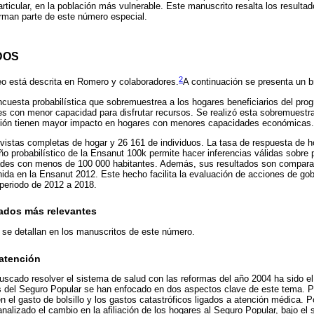
articular, en la población más vulnerable. Este manuscrito resalta los result
orman parte de este número especial.
DOS
2
o está descrita en Romero y colaboradores.
A continuación se presenta un 
cuesta probabilística que sobremuestrea a los hogares beneficiarios del pr
s con menor capacidad para disfrutar recursos. Se realizó esta sobremuestra
ición tienen mayor impacto en hogares con menores capacidades económicas.
vistas completas de hogar y 26 161 de individuos. La tasa de respuesta de h
ño probabilístico de la Ensanut 100k permite hacer inferencias válidas sobre 
idades con menos de 100 000 habitantes. Además, sus resultados son compar
ida en la Ensanut 2012. Este hecho facilita la evaluación de acciones de gobie
 periodo de 2012 a 2018.
ados más relevantes
r se detallan en los manuscritos de este número.
 atención
scado resolver el sistema de salud con las reformas del año 2004 ha sido el
 del Seguro Popular se han enfocado en dos aspectos clave de este tema. Po
el gasto de bolsillo y los gastos catastróficos ligados a atención médica. P
 analizado el cambio en la afiliación de los hogares al Seguro Popular, bajo el