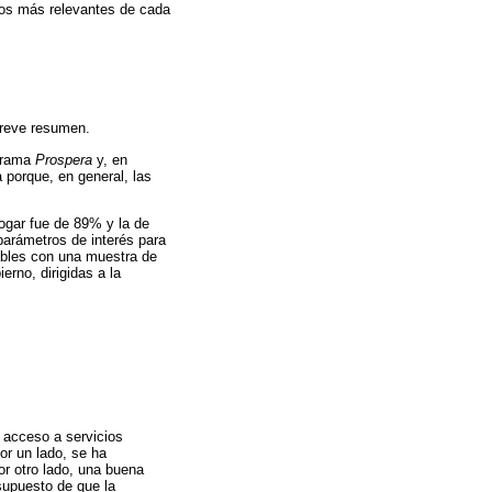
ados más relevantes de cada
breve resumen.
ograma
Prospera
y, en
 porque, en general, las
ogar fue de 89% y la de
parámetros de interés para
ables con una muestra de
rno, dirigidas a la
 acceso a servicios
r un lado, se ha
or otro lado, una buena
 supuesto de que la