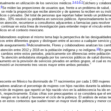
3
,
4
,
5
,
6
,
7
entualmente en utilización de los servicios médicos.
Colchero y colabor
8
.
Se miden las proporciones de usuarios que, frente a un problema de salud
se mide la proporción que recibe atención y de quienes la reciben en su instit
licos o privados. Del total de personas que reportan haber tenido un problema
os-, 33% resolvió su problema en servicios públicos. Aproximadamente la mit
n atención, recurrieron a consultorios adyacentes a farmacias para resolver 
 continuar en esta línea de investigación para entender mejor el vínculo entre
blicos en el contexto mexicano.
olaboradores exploran el mismo tema bajo la perspectiva de las desigualdades
cos entre diferentes grupos y distinguen entre el acceso a cualquier servicio 
9
n de aseguramiento.
Adicionalmente, Flores y colaboradores analizan los camb
10
e atención entre 2012 y 2018 en la población indígena y no indígena.
En gener
 cambios entre estos periodos, prácticamente sin diferencias entre población
 “la atención ambulatoria otorgada por los servicios públicos de salud dismin
umento en la provisión de servicios privados en ambos grupos, el cual es ma
 mostró un incremento tres veces mayor entre ambos periodos.”
lescente en México ha disminuido de 77 nacimientos por cada 1 000 mujeres
radores analizan el porcentaje de mujeres con hijos nacidos durante la adoles
rción de mujeres que reportó un hijo nacido vivo en la adolescencia ha ido en
%, respectivamente. Estas cifras son preocupantes si se considera que el e
iesgos en la salud y favorecer el ciclo de la pobreza. El análisis de estas t
es en estos contextos que suelen tener un mayor nivel de pobreza y menor co