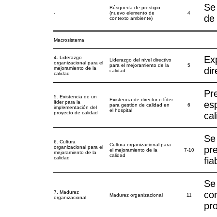
Se
Búsqueda de prestigio
-
(nuevo elemento de
4
de 
contexto ambiente)
Macrosistema
Ex
4. Liderazgo
Liderazgo del nivel directivo
organizacional para el
para el mejoramiento de la
5
mejoramiento de la
dir
calidad
calidad
Pr
5. Existencia de un
Existencia de director o líder
líder para la
esp
para gestión de calidad en
6
implementación del
el hospital
proyecto de calidad
cal
Se
6. Cultura
Cultura organizacional para
organizacional para el
pr
el mejoramiento de la
7-10
mejoramiento de la
calidad
calidad
fia
Se
7. Madurez
co
Madurez organizacional
11
organizacional
pro