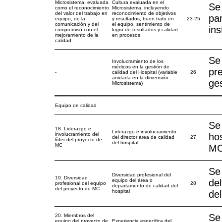
Microsistema, evaluada
Cultura evaluada en el
Se 
como el reconocimiento
Microsistema, incluyendo
del valor del trabajo en
reconocimiento de objetivos
par
equipo, de la
y resultados, buen trato en
23-25
comunicación y del
el equipo, sentimiento de
ins
compromiso con el
logro de resultados y calidad
mejoramiento de la
en procesos
calidad
Se
Involucramiento de los
médicos en la gestión de
pre
-
calidad del Hospital (variable
26
anidada en la dimensión
ges
Microsistema)
Equipo de calidad
Se 
18. Liderazgo e
Liderazgo e involucramiento
involucramiento del
hos
del director área de calidad
27
líder del proyecto de
del hospital
MC
MC
Se 
Diversidad profesional del
19. Diversidad
equipo del área o
de
profesional del equipo
28
departamento de calidad del
del proyecto de MC
hospital
del
Se 
20. Miembros del
equipo del proyecto de
Experiencia especifica del