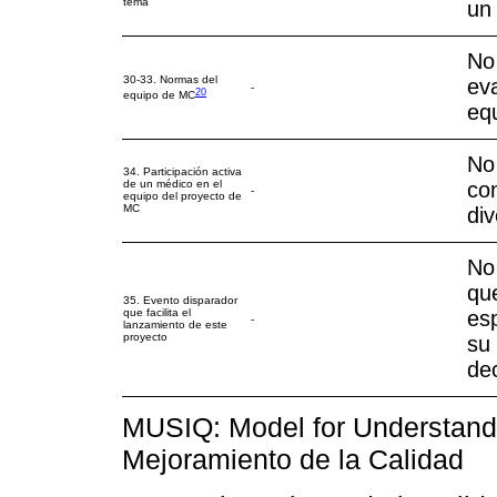
tema
un
No
30-33. Normas del
eva
-
20
equipo de MC
equ
No
34. Participación activa
de un médico en el
co
-
equipo del proyecto de
MC
div
No
que
35. Evento disparador
que facilita el
esp
-
lanzamiento de este
proyecto
su 
dec
MUSIQ: Model for Understandi
Mejoramiento de la Calidad