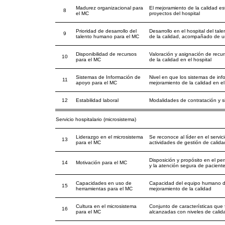
Madurez organizacional para
El mejoramiento de la calidad e
8
el MC
proyectos del hospital
Prioridad de desarrollo del
Desarrollo en el hospital del ta
9
talento humano para el MC
de la calidad, acompañado de un
Disponibilidad de recursos
Valoración y asignación de rec
10
para el MC
de la calidad en el hospital
Sistemas de Información de
Nivel en que los sistemas de info
11
apoyo para el MC
mejoramiento de la calidad en el
12
Estabilidad laboral
Modalidades de contratación y s
Servicio hospitalario (microsistema)
Liderazgo en el microsistema
Se reconoce al líder en el servi
13
para el MC
actividades de gestión de calidad
Disposición y propósito en el pe
14
Motivación para el MC
y la atención segura de pacient
Capacidades en uso de
Capacidad del equipo humano de u
15
herramientas para el MC
mejoramiento de la calidad
Cultura en el microsistema
Conjunto de características que 
16
para el MC
alcanzadas con niveles de calida