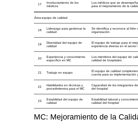
Involucramiento de los
Los médicos que se desempeñan e
17
médicos
para el mejoramiento de la calid
Área-equipo de calidad
Liderazgo para gestionar la
Se identifica y reconoce al líder
18
calidad
organización
Diversidad del equipo de
El equipo de trabajo para el mej
19
calidad
experiencia diversa en el sector
Experiencia y conocimiento
Los miembros del equipo de cali
20
específico en MC
calidad de hospitales
El equipo de calidad complement
21
Trabajo en equipo
cuenta para su implementación y
Habilidades en técnicas y
Capacidad de los integrantes del
22
procedimientos para el MC
del hospital
Estabilidad del equipo de
Estabilidad laboral y conocimien
23
calidad
calidad del hospital
MC: Mejoramiento de la Calid