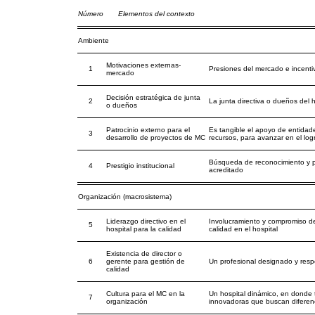
Número
Elementos del contexto
Ambiente
Motivaciones externas-
1
Presiones del mercado e incentiv
mercado
Decisión estratégica de junta
2
La junta directiva o dueños del h
o dueños
Patrocinio externo para el
Es tangible el apoyo de entida
3
desarrollo de proyectos de MC
recursos, para avanzar en el log
Búsqueda de reconocimiento y pr
4
Prestigio institucional
acreditado
Organización (macrosistema)
Liderazgo directivo en el
Involucramiento y compromiso de 
5
hospital para la calidad
calidad en el hospital
Existencia de director o
6
gerente para gestión de
Un profesional designado y resp
calidad
Cultura para el MC en la
Un hospital dinámico, en donde 
7
organización
innovadoras que buscan diferenc