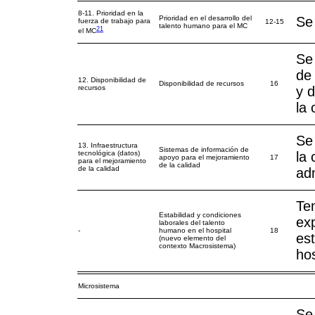
8-11. Prioridad en la
Prioridad en el desarrollo del
Se
fuerza de trabajo para
12-15
talento humano para el MC
21
el MC
Se 
de
12. Disponibilidad de
Disponibilidad de recursos
16
recursos
y 
la 
Se 
13. Infraestructura
Sistemas de información de
tecnológica (datos)
la 
apoyo para el mejoramiento
17
para el mejoramiento
de la calidad
de la calidad
adm
Te
Estabilidad y condiciones
exp
laborales del talento
-
humano en el hospital
18
est
(nuevo elemento del
contexto Macrosistema)
hos
Microsistema
Se 