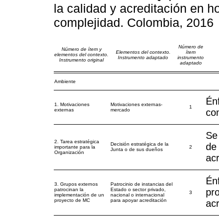
la calidad y acreditación en h
complejidad. Colombia, 2016
Número de
Número de ítem y
Elementos del contexto.
ítem
elementos del contexto.
Instrumento adaptado
instrumento
Instrumento original
adaptado
Ambiente
Én
1. Motivaciones
Motivaciones externas-
1
externas
mercado
co
Se 
2. Tarea estratégica
Decisión estratégica de la
de 
importante para la
2
Junta o de sus dueños
Organización
acr
Én
3. Grupos externos
Patrocinio de instancias del
patrocinan la
Estado o sector privado,
pr
3
implementación de un
nacional o internacional
proyecto de MC
para apoyar acreditación
acr