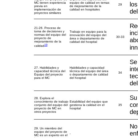
MC tienen experiencia
equipo de calidad en temas
lo
29
previa en
de mejoramiento de la
implementación de
calidad en hospitales
del
proyectos similares
Re
21-26. Proceso de
toma de decisiones y
in
Trabajo en equipo para la
normas del equipo del
innovación del equipo del
30-33
proyecto de
área o departamento de
abo
mejoramiento de la
calidad del hospital
19
calidad
in
Se 
int
27. Habilidades y
Habilidades y capacidad
capacidad técnica del
técnica del equipo del área
34
Equipo del proyecto
o departamento de calidad
tec
para el MC
del hospital
del
Su 
28. Explora el
conocimiento de trabajo
Estabilidad del equipo que
co
conjunto del equipo del
gestiona la calidad en el
35
proyecto de MC en
hospital
dep
otros proyectos
No
29. Un miembro del
equipo del proyecto de
enf
-
MC es un experto en el