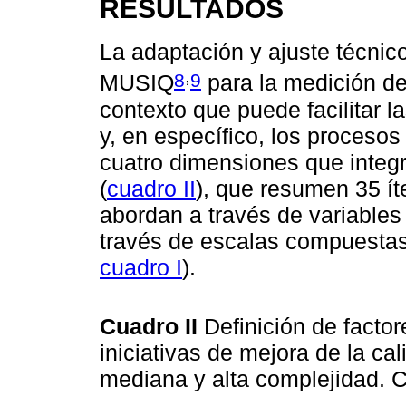
RESULTADOS
La adaptación y ajuste técnic
,
8
9
MUSIQ
para la medición de
contexto que puede facilitar la
y, en específico, los procesos
cuatro dimensiones que integ
(
cuadro II
), que resumen 35 í
abordan a través de variables
través de escalas compuestas 
cuadro I
).
Cuadro II
Definición de facto
iniciativas de mejora de la ca
mediana y alta complejidad. 