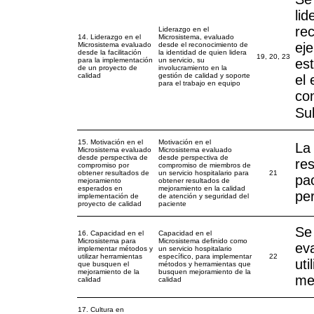
lid
re
Liderazgo en el
14. Liderazgo en el
Microsistema, evaluado
eje
Microsistema evaluado
desde el reconocimiento de
desde la facilitación
la identidad de quien lidera
19, 20, 23
para la implementación
un servicio, su
est
de un proyecto de
involucramiento en la
calidad
gestión de calidad y soporte
el 
para el trabajo en equipo
con
Su
15. Motivación en el
Motivación en el
La
Microsistema evaluado
Microsistema evaluado
desde perspectiva de
desde perspectiva de
res
compromiso por
compromiso de miembros de
obtener resultados de
un servicio hospitalario para
21
pac
mejoramiento
obtener resultados de
esperados en
mejoramiento en la calidad
pe
implementación de
de atención y seguridad del
proyecto de calidad
paciente
Se 
16. Capacidad en el
Capacidad en el
Microsistema para
Microsistema definido como
ev
implementar métodos y
un servicio hospitalario
utilizar herramientas
específico, para implementar
22
uti
que busquen el
métodos y herramientas que
mejoramiento de la
busquen mejoramiento de la
me
calidad
calidad
17. Cultura en