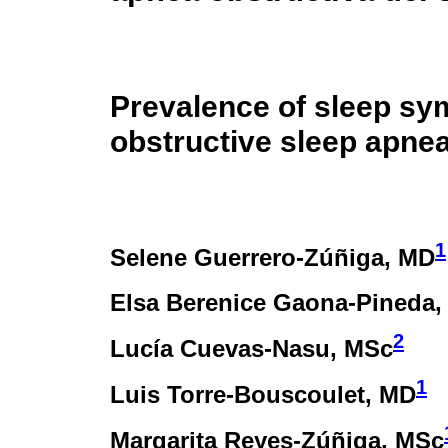
Prevalence of sleep sy
obstructive sleep apne
1
Selene Guerrero-Zúñiga
, MD
Elsa Berenice Gaona-Pineda
,
2
Lucía Cuevas-Nasu
, MSc
1
Luis Torre-Bouscoulet
, MD
Margarita Reyes-Zúñiga
, MSc